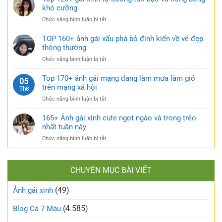
cực
185+
khó cưỡng
váy
quyến
ảnh
nhẹ
rũ
ở
Chức năng bình luận bị tắt
gái
nhàng
Top
múp
cực
120+
TOP 160+ ảnh gái xấu phá bỏ định kiến về vẻ đẹp
nóng
kỳ
gái
thông thường
bỏng
cuốn
xinh
và
hút
ở
Chức năng bình luận bị tắt
tự
căng
TOP
sướng
tràn
160+
Top 170+ ảnh gái mạng đang làm mưa làm gió
táo
05
sức
ảnh
trên mạng xã hội
bạo
Th8
sống
gái
và
ở
Chức năng bình luận bị tắt
xấu
nóng
Top
phá
bỏng
170+
165+ Ảnh gái xinh cute ngọt ngào và trong trẻo
bỏ
khó
ảnh
nhất tuần này
định
cưỡng
gái
kiến
ở
Chức năng bình luận bị tắt
mạng
về
165+
đang
vẻ
Ảnh
làm
đẹp
gái
mưa
thông
CHUYÊN MỤC BÀI VIẾT
xinh
làm
thường
cute
gió
(49)
ngọt
Ảnh gái xinh
trên
ngào
mạng
và
(4.585)
Blog Cá 7 Màu
xã
trong
hội