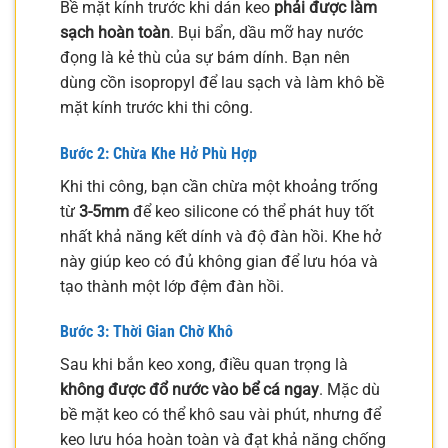
Bề mặt kính trước khi dán keo
phải được làm
sạch hoàn toàn
. Bụi bẩn, dầu mỡ hay nước
đọng là kẻ thù của sự bám dính. Bạn nên
dùng cồn isopropyl để lau sạch và làm khô bề
mặt kính trước khi thi công.
Bước 2: Chừa Khe Hở Phù Hợp
Khi thi công, bạn cần chừa một khoảng trống
từ
3-5mm
để keo silicone có thể phát huy tốt
nhất khả năng kết dính và độ đàn hồi. Khe hở
này giúp keo có đủ không gian để lưu hóa và
tạo thành một lớp đệm đàn hồi.
Bước 3: Thời Gian Chờ Khô
Sau khi bắn keo xong, điều quan trọng là
không được đổ nước vào bể cá ngay
. Mặc dù
bề mặt keo có thể khô sau vài phút, nhưng để
keo lưu hóa hoàn toàn và đạt khả năng chống