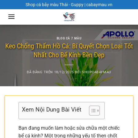
Chuyển
Shop cá bảy màu Thái - Guppy | cabaymau.vn
đến
nội
dung
BLOG CÁ 7 MÀU
Keo Chống Thấm Hồ Cá: Bí Quyết Chọn Loại Tốt
Nhất Cho Bể Kính Bền Đẹp
ĐÃ ĐĂNG TRÊN
18/12/2025
BỞI
SHOPCABAYMAU
Xem Nội Dung Bài Viết
Bạn đang muốn làm hoặc sửa chữa một chiếc
bể cá kính? Một trong những yếu tố then chốt