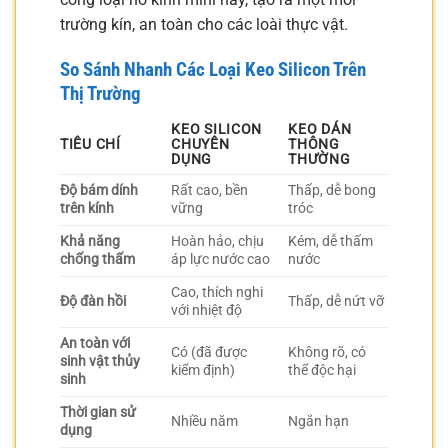
trường kín, an toàn cho các loài thực vật.
So Sánh Nhanh Các Loại Keo Silicon Trên
Thị Trường
KEO SILICON
KEO DÁN
TIÊU CHÍ
CHUYÊN
THÔNG
DỤNG
THƯỜNG
Độ bám dính
Rất cao, bền
Thấp, dễ bong
trên kính
vững
tróc
Khả năng
Hoàn hảo, chịu
Kém, dễ thấm
chống thấm
áp lực nước cao
nước
Cao, thích nghi
Độ đàn hồi
Thấp, dễ nứt vỡ
với nhiệt độ
An toàn với
Có (đã được
Không rõ, có
sinh vật thủy
kiểm định)
thể độc hại
sinh
Thời gian sử
Nhiều năm
Ngắn hạn
dụng