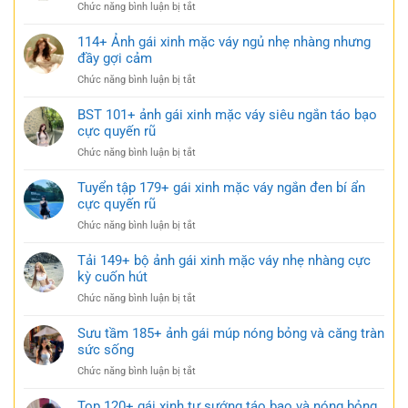
ở
Chức năng bình luận bị tắt
170+
Ảnh
114+ Ảnh gái xinh mặc váy ngủ nhẹ nhàng nhưng
gái
đầy gợi cảm
xinh
ở
Chức năng bình luận bị tắt
mặc
114+
váy
Ảnh
BST 101+ ảnh gái xinh mặc váy siêu ngắn táo bạo
ngắn
gái
cực quyến rũ
trắng
xinh
trong
ở
Chức năng bình luận bị tắt
mặc
trẻo
BST
váy
cực
101+
Tuyển tập 179+ gái xinh mặc váy ngắn đen bí ẩn
ngủ
gợi
ảnh
cực quyến rũ
nhẹ
cảm
gái
nhàng
ở
Chức năng bình luận bị tắt
xinh
nhưng
Tuyển
mặc
đầy
tập
Tải 149+ bộ ảnh gái xinh mặc váy nhẹ nhàng cực
váy
gợi
179+
kỳ cuốn hút
siêu
cảm
gái
ngắn
ở
Chức năng bình luận bị tắt
xinh
táo
Tải
mặc
bạo
149+
Sưu tầm 185+ ảnh gái múp nóng bỏng và căng tràn
váy
cực
bộ
sức sống
ngắn
quyến
ảnh
đen
rũ
ở
Chức năng bình luận bị tắt
gái
bí
Sưu
xinh
ẩn
tầm
Top 120+ gái xinh tự sướng táo bạo và nóng bỏng
mặc