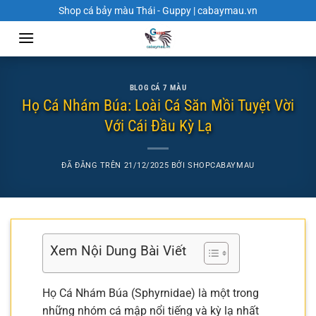
Chuyển
Shop cá bảy màu Thái - Guppy | cabaymau.vn
đến
nội
dung
BLOG CÁ 7 MÀU
Họ Cá Nhám Búa: Loài Cá Săn Mồi Tuyệt Vời
Với Cái Đầu Kỳ Lạ
ĐÃ ĐĂNG TRÊN
21/12/2025
BỞI
SHOPCABAYMAU
Xem Nội Dung Bài Viết
Họ Cá Nhám Búa (Sphyrnidae) là một trong
những nhóm cá mập nổi tiếng và kỳ lạ nhất