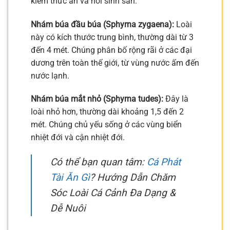
kiếm thức ăn và nơi sinh sản.
Nhám búa đầu búa (Sphyrna zygaena):
Loài
này có kích thước trung bình, thường dài từ 3
đến 4 mét. Chúng phân bố rộng rãi ở các đại
dương trên toàn thế giới, từ vùng nước ấm đến
nước lạnh.
Nhám búa mắt nhỏ (Sphyrna tudes):
Đây là
loài nhỏ hơn, thường dài khoảng 1,5 đến 2
mét. Chúng chủ yếu sống ở các vùng biển
nhiệt đới và cận nhiệt đới.
Có thể bạn quan tâm:
Cá Phát
Tài Ăn Gì
? Hướng Dẫn Chăm
Sóc Loài Cá Cảnh Đa Dạng &
Dễ Nuôi