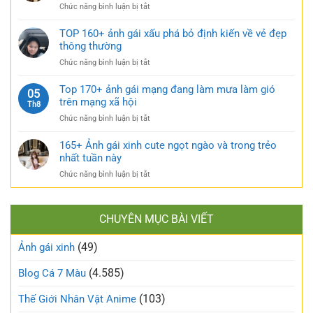
nhẹ
rũ
ở
Chức năng bình luận bị tắt
gái
nhàng
Top
múp
cực
120+
TOP 160+ ảnh gái xấu phá bỏ định kiến về vẻ đẹp
nóng
kỳ
gái
thông thường
bỏng
cuốn
xinh
và
hút
ở
Chức năng bình luận bị tắt
tự
căng
TOP
sướng
tràn
160+
Top 170+ ảnh gái mạng đang làm mưa làm gió
táo
05
sức
ảnh
trên mạng xã hội
bạo
Th8
sống
gái
và
ở
Chức năng bình luận bị tắt
xấu
nóng
Top
phá
bỏng
170+
165+ Ảnh gái xinh cute ngọt ngào và trong trẻo
bỏ
khó
ảnh
nhất tuần này
định
cưỡng
gái
kiến
ở
Chức năng bình luận bị tắt
mạng
về
165+
đang
vẻ
Ảnh
làm
đẹp
gái
mưa
thông
CHUYÊN MỤC BÀI VIẾT
xinh
làm
thường
cute
gió
(49)
ngọt
Ảnh gái xinh
trên
ngào
mạng
và
(4.585)
Blog Cá 7 Màu
xã
trong
hội
trẻo
(103)
Thế Giới Nhân Vật Anime
nhất