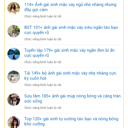
Ảnh
114+ Ảnh gái xinh mặc váy ngủ nhẹ nhàng nhưng
gái
đầy gợi cảm
xinh
ở
Chức năng bình luận bị tắt
mặc
114+
váy
Ảnh
BST 101+ ảnh gái xinh mặc váy siêu ngắn táo bạo
ngắn
gái
cực quyến rũ
trắng
xinh
trong
ở
Chức năng bình luận bị tắt
mặc
trẻo
BST
váy
cực
101+
Tuyển tập 179+ gái xinh mặc váy ngắn đen bí ẩn
ngủ
gợi
ảnh
cực quyến rũ
nhẹ
cảm
gái
nhàng
ở
Chức năng bình luận bị tắt
xinh
nhưng
Tuyển
mặc
đầy
tập
Tải 149+ bộ ảnh gái xinh mặc váy nhẹ nhàng cực
váy
gợi
179+
kỳ cuốn hút
siêu
cảm
gái
ngắn
ở
Chức năng bình luận bị tắt
xinh
táo
Tải
mặc
bạo
149+
Sưu tầm 185+ ảnh gái múp nóng bỏng và căng tràn
váy
cực
bộ
sức sống
ngắn
quyến
ảnh
đen
rũ
ở
Chức năng bình luận bị tắt
gái
bí
Sưu
xinh
ẩn
tầm
Top 120+ gái xinh tự sướng táo bạo và nóng bỏng
mặc
cực
185+
khó cưỡng
váy
quyến
ảnh