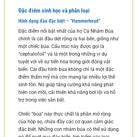
Đặc điểm sinh học và phân loại
Hình dạng đầu đặc biệt – “Hammerhead”
Đặc điểm nổi bật nhất của họ Cá Nhám Búa
chính là cái đầu dẹt rộng ra hai bên, giống như
một chiếc búa. Cấu trúc này được gọi là
“cephalofoil” và là một trong những ví dụ
tuyệt vời về sự tiến hóa trong giới động vật
biển. Cái đầu hình búa không chỉ là một đặc
điểm thẩm mỹ mà còn mang lại nhiều lợi thế
sinh tồn. Nó giúp tăng cường khả năng phát
hiện con mồi, cải thiện khả năng bơi lội và hỗ
trợ trong việc săn bắt.
Chiếc “búa” này thực chất là phần mở rộng
của hộp sọ, chứa đầy các cơ quan cảm giác
đặc biệt. Những con nhám búa có thể sử dụng
nó để quét qua đáy biển, tìm kiếm các loài