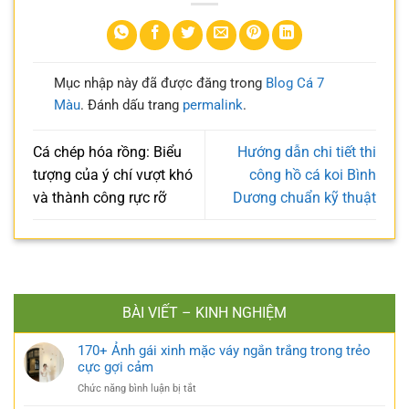
Mục nhập này đã được đăng trong
Blog Cá 7
Màu
. Đánh dấu trang
permalink
.
Cá chép hóa rồng: Biểu
Hướng dẫn chi tiết thi
tượng của ý chí vượt khó
công hồ cá koi Bình
và thành công rực rỡ
Dương chuẩn kỹ thuật
BÀI VIẾT – KINH NGHIỆM
170+ Ảnh gái xinh mặc váy ngắn trắng trong trẻo
cực gợi cảm
ở
Chức năng bình luận bị tắt
170+