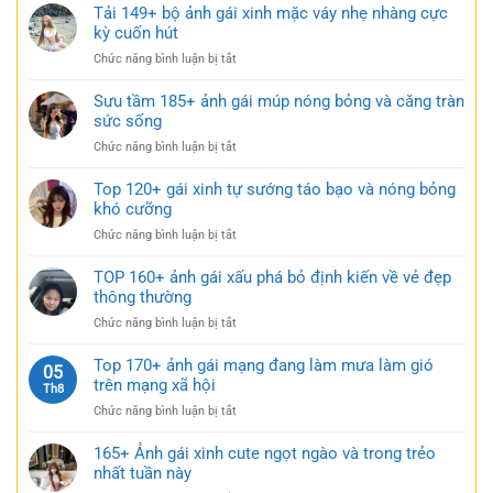
tập
Tải 149+ bộ ảnh gái xinh mặc váy nhẹ nhàng cực
váy
gợi
179+
kỳ cuốn hút
siêu
cảm
gái
ngắn
ở
Chức năng bình luận bị tắt
xinh
táo
Tải
mặc
bạo
149+
Sưu tầm 185+ ảnh gái múp nóng bỏng và căng tràn
váy
cực
bộ
sức sống
ngắn
quyến
ảnh
đen
rũ
ở
Chức năng bình luận bị tắt
gái
bí
Sưu
xinh
ẩn
tầm
Top 120+ gái xinh tự sướng táo bạo và nóng bỏng
mặc
cực
185+
khó cưỡng
váy
quyến
ảnh
nhẹ
rũ
ở
Chức năng bình luận bị tắt
gái
nhàng
Top
múp
cực
120+
TOP 160+ ảnh gái xấu phá bỏ định kiến về vẻ đẹp
nóng
kỳ
gái
thông thường
bỏng
cuốn
xinh
và
hút
ở
Chức năng bình luận bị tắt
tự
căng
TOP
sướng
tràn
160+
Top 170+ ảnh gái mạng đang làm mưa làm gió
táo
05
sức
ảnh
trên mạng xã hội
bạo
Th8
sống
gái
và
ở
Chức năng bình luận bị tắt
xấu
nóng
Top
phá
bỏng
170+
165+ Ảnh gái xinh cute ngọt ngào và trong trẻo
bỏ
khó
ảnh
nhất tuần này
định
cưỡng
gái
kiến