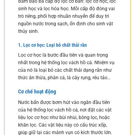
đảm bảo ba cấp độ lọc cơ bản: lọc cơ học, lọc
sinh học và lọc hóa học. Mỗi cấp độ đóng vai
trò riêng, phối hợp nhuần nhuyễn để duy trì
nguồn nước trong sạch, ổn định cho sinh vật
thủy sinh.
1. Lọc cơ học: Loại bỏ chất thải rắn
Lọc cơ học là bước đầu tiên và quan trọng
nhất trong hệ thống lọc vách hồ cá. Nhiệm vụ
của nó là loại bỏ các chất thải dạng rắn như
thức ăn thừa, phân cá, lá cây rụng, rêu tảo…
Cơ chế hoạt động
Nước bẩn được bơm hút vào ngăn đầu tiên
của hệ thống lọc vách hồ cá, nơi đặt các vật
liệu lọc cơ học như bùi nhùi, bông lọc, hoặc
khăn lọc. Các vật liệu này có cấu trúc xốp,
giúp giữ lại các mảnh vụn có kích thước lớn.