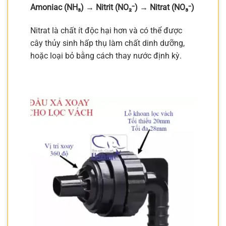
Amoniac (NH₃) → Nitrit (NO₂⁻) → Nitrat (NO₃⁻)
Nitrat là chất ít độc hại hơn và có thể được
cây thủy sinh hấp thụ làm chất dinh dưỡng,
hoặc loại bỏ bằng cách thay nước định kỳ.