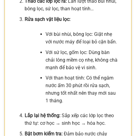
Tháo các lớp lọc ra:
Lần lượt tháo bùi nhùi,
bông lọc, sứ lọc, than hoạt tính…
Rửa sạch vật liệu lọc:
Với bùi nhùi, bông lọc: Giặt nhẹ
với nước máy để loại bỏ cặn bẩn.
Với sứ lọc, gốm lọc: Dùng bàn
chải lông mềm cọ nhẹ, không chà
mạnh để bảo vệ vi sinh.
Với than hoạt tính: Có thể ngâm
nước ấm 30 phút rồi rửa sạch,
nhưng tốt nhất nên thay mới sau
1 tháng.
Lắp lại hệ thống:
Sắp xếp các lớp lọc theo
thứ tự: cơ học → sinh học → hóa học.
Bật bơm kiểm tra:
Đảm bảo nước chảy