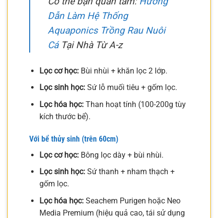
Có thể bạn quan tâm:
Hướng
Dẫn Làm Hệ Thống
Aquaponics Trồng Rau Nuôi
Cá
Tại Nhà Từ A-z
Lọc cơ học:
Bùi nhùi + khăn lọc 2 lớp.
Lọc sinh học:
Sứ lỗ muối tiêu + gốm lọc.
Lọc hóa học:
Than hoạt tính (100-200g tùy
kích thước bể).
Với bể thủy sinh (trên 60cm)
Lọc cơ học:
Bông lọc dày + bùi nhùi.
Lọc sinh học:
Sứ thanh + nham thạch +
gốm lọc.
Lọc hóa học:
Seachem Purigen hoặc Neo
Media Premium (hiệu quả cao, tái sử dụng