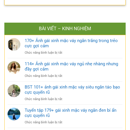
BÀI VIẾT – KINH NGHIỆM
170+ Ảnh gái xinh mặc váy ngắn trắng trong trẻo
cực gợi cảm
ở
Chức năng bình luận bị tắt
170+
Ảnh
114+ Ảnh gái xinh mặc váy ngủ nhẹ nhàng nhưng
gái
đầy gợi cảm
xinh
ở
Chức năng bình luận bị tắt
mặc
114+
váy
Ảnh
BST 101+ ảnh gái xinh mặc váy siêu ngắn táo bạo
ngắn
gái
cực quyến rũ
trắng
xinh
trong
ở
Chức năng bình luận bị tắt
mặc
trẻo
BST
váy
cực
101+
Tuyển tập 179+ gái xinh mặc váy ngắn đen bí ẩn
ngủ
gợi
ảnh
cực quyến rũ
nhẹ
cảm
gái
nhàng
ở
Chức năng bình luận bị tắt
xinh
nhưng
Tuyển
mặc
đầy