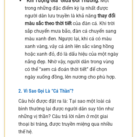
“Khí Tượng Gia” Giữa Đời Thường:
Một
trong những đặc điểm kỳ lạ nhất được
người dân lưu truyền là khả năng
thay đổi
màu sắc theo thời tiết
của đàn cá. Khi trời
sắp chuyển mưa bão, đàn cá chuyển sang
màu xanh đen. Ngược lại, khi cá có màu
xanh vàng, vây cá ánh lên sắc vàng hồng
hoặc xanh đỏ, đó là dấu hiệu của một ngày
nắng đẹp. Nhờ vậy, người dân trong vùng
có thể “xem cá đoán thời tiết” để chọn
ngày xuống đồng, lên nương cho phù hợp.
2. Vì Sao Gọi Là “Cá Thần”?
Câu hỏi được đặt ra là: Tại sao một loài cá
bình thường lại được người dân suy tôn như
những vị thần? Câu trả lời nằm ở một giai
thoại bi tráng, được truyền miệng qua nhiều
thế hệ.