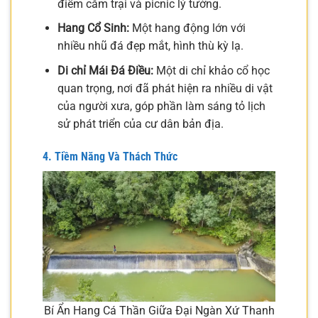
điểm cắm trại và picnic lý tưởng.
Hang Cổ Sinh:
Một hang động lớn với
nhiều nhũ đá đẹp mắt, hình thù kỳ lạ.
Di chỉ Mái Đá Điều:
Một di chỉ khảo cổ học
quan trọng, nơi đã phát hiện ra nhiều di vật
của người xưa, góp phần làm sáng tỏ lịch
sử phát triển của cư dân bản địa.
4. Tiềm Năng Và Thách Thức
Bí Ẩn Hang Cá Thần Giữa Đại Ngàn Xứ Thanh