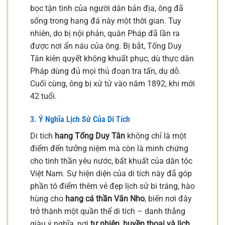
bọc tận tình của người dân bản địa, ông đã
sống trong hang đá này một thời gian. Tuy
nhiên, do bị nội phản, quân Pháp đã lần ra
được nơi ẩn náu của ông. Bị bắt, Tống Duy
Tân kiên quyết không khuất phục, dù thực dân
Pháp dùng đủ mọi thủ đoạn tra tấn, dụ dỗ.
Cuối cùng, ông bị xử tử vào năm 1892, khi mới
42 tuổi.
3. Ý Nghĩa Lịch Sử Của Di Tích
Di tích
hang Tống Duy Tân
không chỉ là một
điểm đến tưởng niệm mà còn là minh chứng
cho tinh thần yêu nước, bất khuất của dân tộc
Việt Nam. Sự hiện diện của di tích này đã góp
phần tô điểm thêm vẻ đẹp lịch sử bi tráng, hào
hùng cho
hang cá thần Văn Nho
, biến nơi đây
trở thành một quần thể di tích – danh thắng
giàu ý nghĩa, nơi
tự nhiên, huyền thoại và lịch