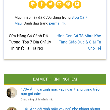
Mục nhập này đã được đăng trong
Blog Cá 7
Màu
. Đánh dấu trang
permalink
.
Cửa Hàng Cá Cảnh Dã
Hình Con Cá Tô Màu: Kho
Tượng: Top 7 Địa Chỉ Uy
Tàng Giáo Dục & Giải Trí
Tín Nhất Tại Hà Nội
Cho Trẻ
BÀI VIẾT – KINH NGHIỆM
170+ Ảnh gái xinh mặc váy ngắn trắng trong trẻo
cực gợi cảm
ở
Chức năng bình luận bị tắt
170+
Ảnh
114+ Ảnh gái xinh mặc váy ngủ nhẹ nhàng nhưng