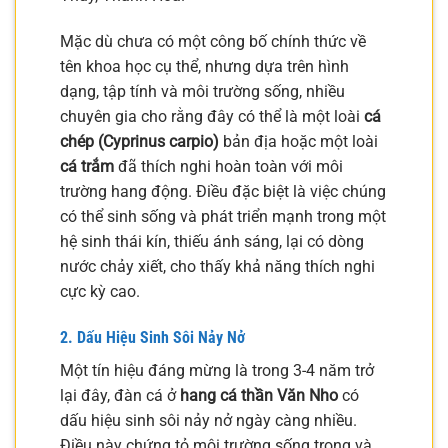
Mặc dù chưa có một công bố chính thức về
tên khoa học cụ thể, nhưng dựa trên hình
dạng, tập tính và môi trường sống, nhiều
chuyên gia cho rằng đây có thể là một loài
cá
chép (Cyprinus carpio)
bản địa hoặc một loài
cá trắm
đã thích nghi hoàn toàn với môi
trường hang động. Điều đặc biệt là việc chúng
có thể sinh sống và phát triển mạnh trong một
hệ sinh thái kín, thiếu ánh sáng, lại có dòng
nước chảy xiết, cho thấy khả năng thích nghi
cực kỳ cao.
2. Dấu Hiệu Sinh Sôi Nảy Nở
Một tín hiệu đáng mừng là trong 3-4 năm trở
lại đây, đàn cá ở
hang cá thần Văn Nho
có
dấu hiệu sinh sôi nảy nở ngày càng nhiều.
Điều này chứng tỏ môi trường sống trong và