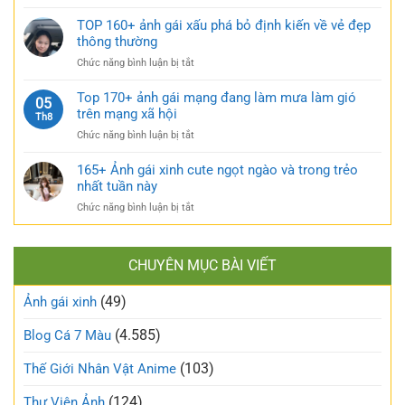
Top
múp
cực
120+
TOP 160+ ảnh gái xấu phá bỏ định kiến về vẻ đẹp
nóng
kỳ
gái
thông thường
bỏng
cuốn
xinh
và
hút
ở
Chức năng bình luận bị tắt
tự
căng
TOP
sướng
tràn
160+
Top 170+ ảnh gái mạng đang làm mưa làm gió
táo
05
sức
ảnh
trên mạng xã hội
bạo
Th8
sống
gái
và
ở
Chức năng bình luận bị tắt
xấu
nóng
Top
phá
bỏng
170+
165+ Ảnh gái xinh cute ngọt ngào và trong trẻo
bỏ
khó
ảnh
nhất tuần này
định
cưỡng
gái
kiến
ở
Chức năng bình luận bị tắt
mạng
về
165+
đang
vẻ
Ảnh
làm
đẹp
gái
mưa
thông
CHUYÊN MỤC BÀI VIẾT
xinh
làm
thường
cute
gió
(49)
ngọt
Ảnh gái xinh
trên
ngào
mạng
và
(4.585)
Blog Cá 7 Màu
xã
trong
hội
trẻo
(103)
Thế Giới Nhân Vật Anime
nhất
tuần
(124)
Thư Viện Ảnh