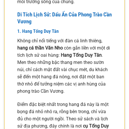
môi trường sống của chúng.
Di Tích Lịch Sử: Dấu Ấn Của Phong Trào Cần
Vương
1. Hang Tống Duy Tân
Không chỉ nổi tiếng với đàn cá linh thiêng,
hang cá thần Văn Nho
còn gắn liền với một di
tích lịch sử oai hùng:
Hang Tống Duy Tân
.
Men theo những bậc thang men theo sườn
núi, chỉ cách mặt đất vài chục mét, du khách
sẽ đến một hang đá nông, nơi đặt một ban
thờ nhỏ để tưởng niệm các vị anh hùng của
phong trào Cần Vương.
Điểm đặc biệt nhất trong hang đá này là một
bọng đá nhỏ nhô ra, rỗng bên trong, chỉ vừa
đủ cho một người ngồi. Theo sử sách và lịch
sử địa phương, đây chính là nơi
cụ Tống Duy