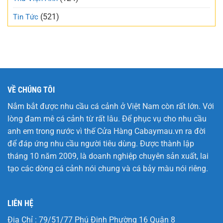
này
(521)
Tin Tức
VỀ CHÚNG TÔI
Nắm bắt được nhu cầu cá cảnh ở Việt Nam còn rất lớn. Với
lòng đam mê cá cảnh từ rất lâu. Để phục vụ cho nhu cầu
anh em trong nước vì thế Cửa Hàng
Cabaymau.vn
ra đời
để đáp ứng nhu cầu người tiêu dùng. Được thành lập
tháng 10 năm 2009, là doanh nghiệp chuyên sản xuất, lai
tạo các dòng cá cảnh nói chung và cá bảy màu nói riêng.
LIÊN HỆ
Địa Chỉ : 79/51/77 Phú Định Phường 16 Quận 8