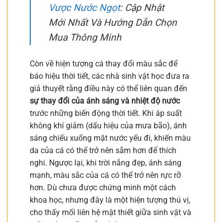
Vược Nước Ngọt
: Cập Nhật
Mới Nhất Và Hướng Dẫn Chọn
Mua Thông Minh
Còn về hiện tượng cá thay đổi màu sắc để
báo hiệu thời tiết, các nhà sinh vật học đưa ra
giả thuyết rằng điều này có thể liên quan đến
sự thay đổi của ánh sáng và nhiệt độ nước
trước những biến động thời tiết. Khi áp suất
không khí giảm (dấu hiệu của mưa bão), ánh
sáng chiếu xuống mặt nước yếu đi, khiến màu
da của cá có thể trở nên sẫm hơn để thích
nghi. Ngược lại, khi trời nắng đẹp, ánh sáng
mạnh, màu sắc của cá có thể trở nên rực rỡ
hơn. Dù chưa được chứng minh một cách
khoa học, nhưng đây là một hiện tượng thú vị,
cho thấy mối liên hệ mật thiết giữa sinh vật và