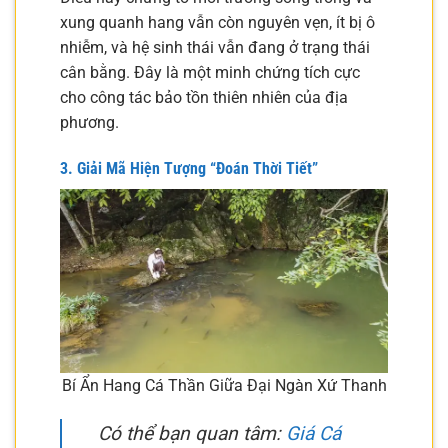
xung quanh hang vẫn còn nguyên vẹn, ít bị ô
nhiễm, và hệ sinh thái vẫn đang ở trạng thái
cân bằng. Đây là một minh chứng tích cực
cho công tác bảo tồn thiên nhiên của địa
phương.
3. Giải Mã Hiện Tượng “Đoán Thời Tiết”
Bí Ẩn Hang Cá Thần Giữa Đại Ngàn Xứ Thanh
Có thể bạn quan tâm:
Giá Cá