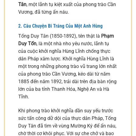
Tân
, một lãnh tụ kiệt xuất của phong trào Cần
Vương, đã từng ẩn náu.
2. Câu Chuyện Bi Tráng Của Một Anh Hùng
Tống Duy Tân (1850-1892), tên thật là
Phạm
Duy Tốn
, là một nhà nho yêu nước, lãnh tụ
của cuộc khởi nghĩa Hùng Lĩnh chống thực
dân Pháp xâm lược. Khởi nghĩa Hùng Lĩnh là
một trong những phong trào vũ trang lớn nhất
của phong trào Cần Vương, kéo dài từ năm
1885 đến năm 1892, trải dài trên địa bàn rộng
lớn của ba tỉnh Thanh Hóa, Nghệ An và Hà
Tĩnh.
Khi phong trào khởi nghĩa dần suy yếu trước
sức tấn công dữ dội của thực dân Pháp, Tống
Duy Tân đã tìm về vùng Mường Ký để ẩn náu,
chờ thời cơ khôi phục. Với sự che chở và bao