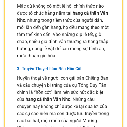
Mặc dù không có một lễ hội chính thức nào
được tổ chức hằng năm tại
hang cá thần Văn
Nho
, nhưng trong tiềm thức của người dân,
mỗi lần đến gần hang, họ đều mang theo một
tâm thế kính cẩn. Vào những dịp lễ tết, giỗ
chạp, nhiều gia đình vẫn thường ra hang thắp
hương, dâng lễ vật để cầu mong sự bình an,
mưa thuận gió hòa.
3. Truyền Thuyết Làm Nên Hồn Cốt
Huyền thoại về người con gái bản Chiềng Ban
và câu chuyện bi tráng của cụ Tống Duy Tân
chính là “hồn cốt” làm nên sức hút đặc biệt
của
hang cá thần Văn Nho
. Những câu
chuyện này không chỉ được kể lại qua lời của
các cụ cao niên mà còn được lưu truyền trong
các bài hát, điệu múa của người Mường.