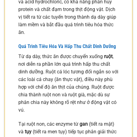
và acid hydrochloric, có khả năng phân hủy
protein và chất đạm trong thịt động vật. Dịch
vị tiết ra từ các tuyến trong thành dạ dày giúp
làm mềm và bắt đầu quá trình tiêu hóa thức
ăn.
Quá Trình Tiêu Hóa Và Hấp Thu Chất Dinh Dưỡng
Từ dạ dày, thức ăn được chuyển xuống
ruột
,
nơi diễn ra phần lớn quá trình hấp thu chất
dinh dưỡng. Ruột cá lóc tương đối ngắn so với
các loài cá chay (ăn thực vật), điều này phù
hợp với chế độ ăn thịt của chúng. Ruột được
chia thành ruột non và ruột già, mặc dù sự
phân chia này không rõ rệt như ở động vật có
vú.
Tại ruột non, các enzyme từ
gan
(tiết ra mật)
và
tụy
(tiết ra men tụy) tiếp tục phân giải thức