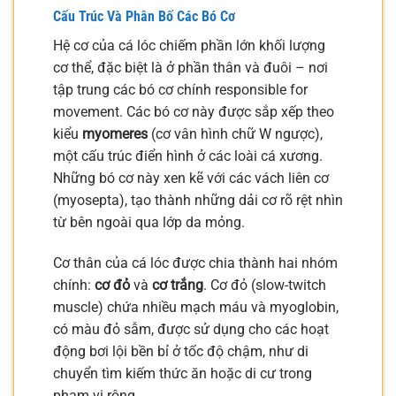
Cấu Trúc Và Phân Bố Các Bó Cơ
Hệ cơ của cá lóc chiếm phần lớn khối lượng
cơ thể, đặc biệt là ở phần thân và đuôi – nơi
tập trung các bó cơ chính responsible for
movement. Các bó cơ này được sắp xếp theo
kiểu
myomeres
(cơ vân hình chữ W ngược),
một cấu trúc điển hình ở các loài cá xương.
Những bó cơ này xen kẽ với các vách liên cơ
(myosepta), tạo thành những dải cơ rõ rệt nhìn
từ bên ngoài qua lớp da mỏng.
Cơ thân của cá lóc được chia thành hai nhóm
chính:
cơ đỏ
và
cơ trắng
. Cơ đỏ (slow-twitch
muscle) chứa nhiều mạch máu và myoglobin,
có màu đỏ sẫm, được sử dụng cho các hoạt
động bơi lội bền bỉ ở tốc độ chậm, như di
chuyển tìm kiếm thức ăn hoặc di cư trong
phạm vi rộng.