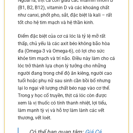
Ngoài ra, thịt cá còn giàu các vitamin nhóm B
(B1, B2, B12), vitamin D và các khoáng chất
như canxi, phốt pho, sắt, đặc biệt là kali – rất
tốt cho hệ tim mạch và hệ thần kinh.
Điểm đặc biệt của cơ cá lóc là tỷ lệ mỡ rất
thấp, chủ yếu là các axit béo không bão hòa
đa (Omega-3 và Omega-6), có lợi cho sức
khỏe tim mạch và trí não. Điều này làm cho cá
lóc trở thành lựa chọn lý tưởng cho những
người đang trong chế độ ăn kiêng, người cao
tuổi hoặc phụ nữ sau sinh cần bồi bổ nhưng
lại lo ngại về lượng chất béo nạp vào cơ thể.
Trong y học cổ truyền, thịt cá lóc còn được
xem là vị thuốc có tính thanh nhiệt, lợi tiểu,
làm mạnh tỳ vị và hỗ trợ làm lành các vết
thương, vết loét.
Có thể bạn quan tâm:
Giá Cá