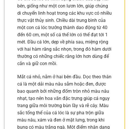
bên, giống như một con lươn lớn, giúp chúng
di chuyển linh hoạt trong các khu vực có nhiều
thực vật thủy sinh. Chiều dài trung bình của
một con cá lóc trưởng thành dao động từ 40
đến 60 cm, một số cá thể lớn có thể đạt tới 1
mét. Đầu cá lớn, dẹp về phía sau, miệng rộng
với hai hàm răng sắc nhọn, trong đó hàm dưới
thường có những chiếc răng lớn hơn dùng để
cắn và giữ con mồi.
Mắt cá nhỏ, nằm ở hai bên đầu. Dọc theo thân
cá là một dải màu nâu sẫm hoặc đen, được
bao quanh bởi những đốm tròn nhỏ màu nâu
nhạt, tạo nên hoa văn đặc trưng giúp cá ngụy
trang giữa môi trường bùn lầy và rễ cây. Màu
sắc tổng thể của cá lóc là sự pha trộn giữa
màu nâu, xám và đen ở mặt lưng, trong khi
bụng có màu trắng ngà. Một điểm nhận dạng