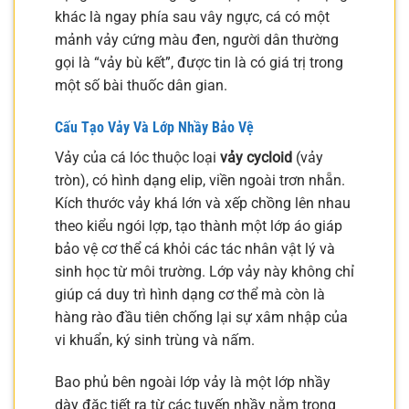
khác là ngay phía sau vây ngực, cá có một
mảnh vảy cứng màu đen, người dân thường
gọi là “vảy bù kết”, được tin là có giá trị trong
một số bài thuốc dân gian.
Cấu Tạo Vảy Và Lớp Nhầy Bảo Vệ
Vảy của cá lóc thuộc loại
vảy cycloid
(vảy
tròn), có hình dạng elip, viền ngoài trơn nhẵn.
Kích thước vảy khá lớn và xếp chồng lên nhau
theo kiểu ngói lợp, tạo thành một lớp áo giáp
bảo vệ cơ thể cá khỏi các tác nhân vật lý và
sinh học từ môi trường. Lớp vảy này không chỉ
giúp cá duy trì hình dạng cơ thể mà còn là
hàng rào đầu tiên chống lại sự xâm nhập của
vi khuẩn, ký sinh trùng và nấm.
Bao phủ bên ngoài lớp vảy là một lớp nhầy
dày đặc tiết ra từ các tuyến nhầy nằm trong