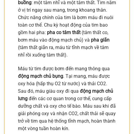
buồng
: một tâm nhĩ và một tâm thất. Tim nằm
ở vị trí ngay sau mang, trong khoang thân.
Chức năng chính của tim là bơm máu đi nuôi
toàn cơ thể. Chu kỳ hoạt động của tim bao
gồm hai pha:
pha co tâm thất
(tâm thất co,
bơm máu vào động mạch chủ) và
pha giãn
(tâm thất giãn ra, máu từ tĩnh mạch về tâm
nhĩ rồi xuống tâm thất).
Máu từ tim được bơm đến mang thông qua
động mạch chủ bụng
. Tại mang, máu được
oxy hóa (hấp thụ O2 từ nước) và thải CO2.
Sau đó, máu giàu oxy đi qua
động mạch chủ
lưng
đến các cơ quan trong cơ thể, cung cấp
dưỡng chất và oxy cho tế bào. Máu sau khi đã
giải phóng oxy và nhận CO2, chất thải sẽ quay
trở về tim qua hệ thống tĩnh mạch, hoàn thành
một vòng tuần hoàn kín.