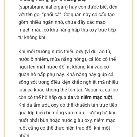
(suprabranchial organ) hay còn được biết đến
với tên gọi “phổi cá”. Cơ quan này có cấu tạo
gồm nhiều ngăn nhỏ, chứa đầy các mao
mạch máu, có khả năng hấp thụ oxy trực tiếp
từ không khí.
Khi môi trường nước thiếu oxy (ví dụ: ao tù,
nước ô nhiễm, mùa nắng nóng), cá lóc có thể
ngoi lên mặt nước để hít không khí vào cơ
quan hô hấp phụ này. Khả năng này giúp cá
sống sót trong điều kiện khắc nghiệt mà nhiều
loài cá khác không thể tồn tại. Ngoài ra, cá lóc
còn có thể hô hấp qua
da
và
niêm mạc ruột
.
Khi da ẩm ướt, oxy có thể khuếch tán trực tiếp
qua lớp biểu bì mỏng vào máu. Tương tự, khi
nuốt phải bùn hoặc nước giàu oxy, niêm mạc
ruột cũng có thể thực hiện trao đổi khí một
phần.