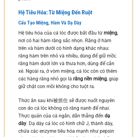
Hệ Tiêu Hóa: Từ Miệng Đến Ruột
Cấu Tạo Miệng, Hàm Và Dạ Dày
Hệ tiêu hóa của cá lóc được bắt đầu từ
miệng
,
nơi có hai hàm răng sắc nhọn. Răng ở hàm
trên và hàm dưới có hình dạng khác nhau:
răng hàm trên nhỏ và nhiều, dùng để giữ mồi;
răng hàm dưới lớn và thưa hơn, dùng để cắn
xé. Ngoài ra, ở vòm miệng, cá lóc còn có thêm
các hàng răng nhỏ gọi là
răng nền miệng
, giúp
giữ chặt con mồi không cho tuột ra.
Thức ăn sau khi被抓住 sẽ được nuốt nguyên
con do cá lóc không có răng nanh để nhai.
Thực quản của cá ngắn, dẫn thẳng đến
dạ
dày
. Dạ dày cá lóc có hình chữ J, thành dày,
chứa các enzyme tiêu hóa mạnh như pepsin