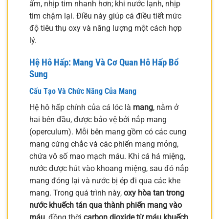
ấm, nhịp tim nhanh hơn; khi nước lạnh, nhịp
tim chậm lại. Điều này giúp cá điều tiết mức
độ tiêu thụ oxy và năng lượng một cách hợp
lý.
Hệ Hô Hấp: Mang Và Cơ Quan Hô Hấp Bổ
Sung
Cấu Tạo Và Chức Năng Của Mang
Hệ hô hấp chính của cá lóc là
mang
, nằm ở
hai bên đầu, được bảo vệ bởi nắp mang
(operculum). Mỗi bên mang gồm có các cung
mang cứng chắc và các phiến mang mỏng,
chứa vô số mao mạch máu. Khi cá há miệng,
nước được hút vào khoang miệng, sau đó nắp
mang đóng lại và nước bị ép đi qua các khe
mang. Trong quá trình này,
oxy hòa tan trong
nước khuếch tán qua thành phiến mang vào
máu
, đồng thời
carbon dioxide từ máu khuếch