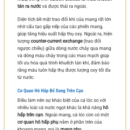
tán ra nước
và được thải ra ngoài.
Diện tích bề mặt trao đổi khí của mang rất lớn
nhờ cấu tạo gấp nếp của các phiến mang,
giúp tăng hiệu suất hấp thụ oxy. Ngoài ra, hiện
tượng
counter-current exchange
(trao đổi
ngược chiều) giữa dòng nước chảy qua mang
và dòng máu chảy trong các mao mạch giúp
tối ưu hóa quá trình khuếch tán khí, đảm bảo
rằng máu luôn hấp thụ được lượng oxy tối đa
từ nước.
Cơ Quan Hô Hấp Bổ Sung Trên Cạn
Điều làm nên sự khác biệt của cá lóc so với
nhiều loài cá nước ngọt khác là khả năng
hô
hấp trên cạn
. Ngoài mang, cá lóc còn có một
cơ quan hô hấp phụ
nằm ở phần trên của
khoang mang, gọi là
mang phụ