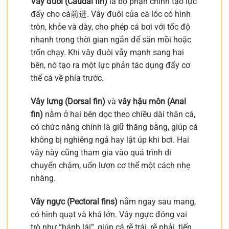
Vây đuôi (Caudal fin)
là bộ phận chính tạo lực
đẩy cho cá前进. Vây đuôi của cá lóc có hình
tròn, khỏe và dày, cho phép cá bơi với tốc độ
nhanh trong thời gian ngắn để săn mồi hoặc
trốn chạy. Khi vây đuôi vẫy mạnh sang hai
bên, nó tạo ra một lực phản tác dụng đẩy cơ
thể cá về phía trước.
Vây lưng (Dorsal fin)
và
vây hậu môn (Anal
fin)
nằm ở hai bên dọc theo chiều dài thân cá,
có chức năng chính là giữ thăng bằng, giúp cá
không bị nghiêng ngả hay lật úp khi bơi. Hai
vây này cũng tham gia vào quá trình di
chuyển chậm, uốn lượn cơ thể một cách nhẹ
nhàng.
Vây ngực (Pectoral fins)
nằm ngay sau mang,
có hình quạt và khá lớn. Vây ngực đóng vai
trò như “bánh lái”, giúp cá rẽ trái, rẽ phải, tiến