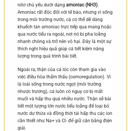
nitơ chủ yếu dưới dạng
amoniac (NH3)
.
Amoniac rất độc đối với tế bào, nhưng vì sống
trong môi trường nước, cá có thể dễ dàng
khuếch tán amoniac trực tiếp qua mang hoặc
qua nước tiểu ra ngoài, nơi nó bị pha loãng
nhanh chóng và trở nên vô hại. Đây là một sự
thích nghi hiệu quả giúp cá tiết kiệm năng
lượng trong quá trình bài tiết.
Ngoài ra, thận của cá lóc còn tham gia vào
việc điều hòa thẩm thấu (osmoregulation). Vì
là loài sống trong nước ngọt (môi trường
nhược trương), cá luôn có nguy cơ bị mất
muối và hấp thu quá nhiều nước. Thận sẽ bài
tiết một lượng lớn nước tiểu loãng để loại bỏ
nước dư thừa và đồng thời tái hấp thu các ion
cần thiết như Na+ và Cl- để giữ cân bằng điện
giải.