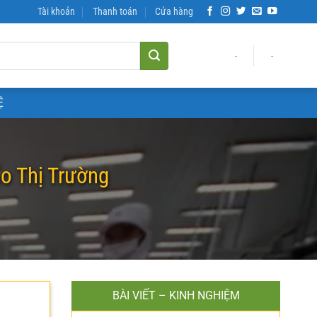
Tài khoản
Thanh toán
Cửa hàng
-
-
Ệ
o Thị Trường
BÀI VIẾT – KINH NGHIỆM