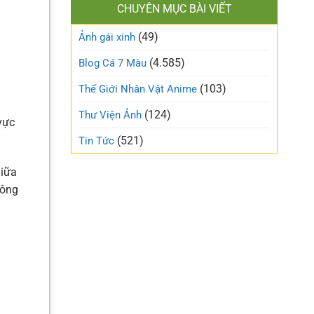
làm
CHUYÊN MỤC BÀI VIẾT
xinh
gió
cute
trên
(49)
ngọt
Ảnh gái xinh
mạng
ngào
xã
và
(4.585)
Blog Cá 7 Màu
hội
trong
trẻo
(103)
Thế Giới Nhân Vật Anime
nhất
tuần
(124)
Thư Viện Ảnh
này
vực
(521)
Tin Tức
giữa
hông