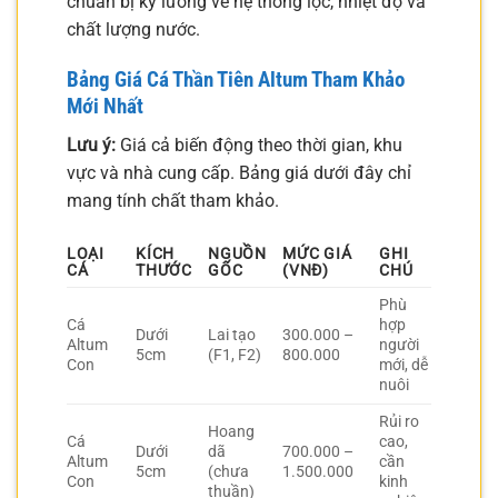
chuẩn bị kỹ lưỡng về hệ thống lọc, nhiệt độ và
chất lượng nước.
Bảng Giá Cá Thần Tiên Altum Tham Khảo
Mới Nhất
Lưu ý:
Giá cả biến động theo thời gian, khu
vực và nhà cung cấp. Bảng giá dưới đây chỉ
mang tính chất tham khảo.
LOẠI
KÍCH
NGUỒN
MỨC GIÁ
GHI
CÁ
THƯỚC
GỐC
(VNĐ)
CHÚ
Phù
Cá
hợp
Dưới
Lai tạo
300.000 –
Altum
người
5cm
(F1, F2)
800.000
Con
mới, dễ
nuôi
Rủi ro
Hoang
Cá
cao,
Dưới
dã
700.000 –
Altum
cần
5cm
(chưa
1.500.000
Con
kinh
thuần)