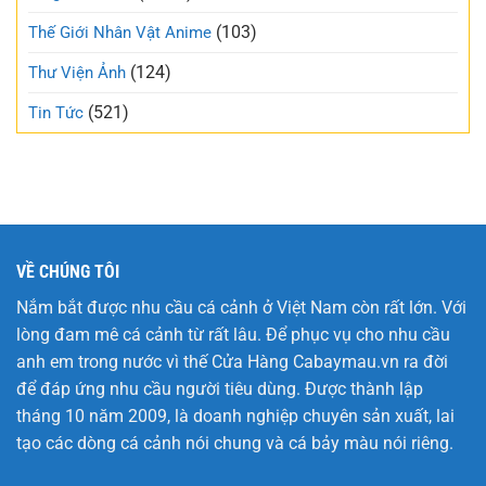
trong
hội
trẻo
(103)
Thế Giới Nhân Vật Anime
nhất
tuần
(124)
Thư Viện Ảnh
này
(521)
Tin Tức
VỀ CHÚNG TÔI
Nắm bắt được nhu cầu cá cảnh ở Việt Nam còn rất lớn. Với
lòng đam mê cá cảnh từ rất lâu. Để phục vụ cho nhu cầu
anh em trong nước vì thế Cửa Hàng
Cabaymau.vn
ra đời
để đáp ứng nhu cầu người tiêu dùng. Được thành lập
tháng 10 năm 2009, là doanh nghiệp chuyên sản xuất, lai
tạo các dòng cá cảnh nói chung và cá bảy màu nói riêng.