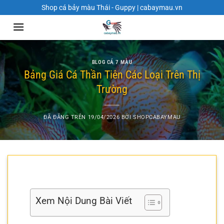
Chuyển
Shop cá bảy màu Thái - Guppy | cabaymau.vn
đến
nội
dung
BLOG CÁ 7 MÀU
Bảng Giá Cá Thần Tiên Các Loại Trên Thị
Trường
ĐÃ ĐĂNG TRÊN
19/04/2026
BỞI
SHOPCABAYMAU
Xem Nội Dung Bài Viết