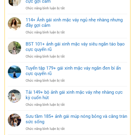
cực gợi cảm
ở
Chức năng bình luận bị tắt
170+
Ảnh
114+ Ảnh gái xinh mặc váy ngủ nhẹ nhàng nhưng
gái
đầy gợi cảm
xinh
ở
Chức năng bình luận bị tắt
mặc
114+
váy
Ảnh
BST 101+ ảnh gái xinh mặc váy siêu ngắn táo bạo
ngắn
gái
cực quyến rũ
trắng
xinh
trong
ở
Chức năng bình luận bị tắt
mặc
trẻo
BST
váy
cực
101+
Tuyển tập 179+ gái xinh mặc váy ngắn đen bí ẩn
ngủ
gợi
ảnh
cực quyến rũ
nhẹ
cảm
gái
nhàng
ở
Chức năng bình luận bị tắt
xinh
nhưng
Tuyển
mặc
đầy
tập
Tải 149+ bộ ảnh gái xinh mặc váy nhẹ nhàng cực
váy
gợi
179+
kỳ cuốn hút
siêu
cảm
gái
ngắn
ở
Chức năng bình luận bị tắt
xinh
táo
Tải
mặc
bạo
149+
Sưu tầm 185+ ảnh gái múp nóng bỏng và căng tràn
váy
cực
bộ
sức sống
ngắn
quyến
ảnh
đen
rũ
ở
Chức năng bình luận bị tắt
gái
bí
Sưu