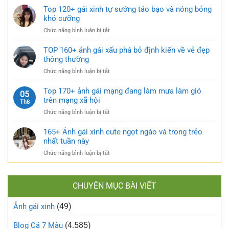
xinh
ẩn
tầm
Top 120+ gái xinh tự sướng táo bạo và nóng bỏng
mặc
cực
185+
khó cưỡng
váy
quyến
ảnh
nhẹ
rũ
ở
Chức năng bình luận bị tắt
gái
nhàng
Top
múp
cực
120+
TOP 160+ ảnh gái xấu phá bỏ định kiến về vẻ đẹp
nóng
kỳ
gái
thông thường
bỏng
cuốn
xinh
và
hút
ở
Chức năng bình luận bị tắt
tự
căng
TOP
sướng
tràn
160+
Top 170+ ảnh gái mạng đang làm mưa làm gió
táo
05
sức
ảnh
trên mạng xã hội
bạo
Th8
sống
gái
và
ở
Chức năng bình luận bị tắt
xấu
nóng
Top
phá
bỏng
170+
165+ Ảnh gái xinh cute ngọt ngào và trong trẻo
bỏ
khó
ảnh
nhất tuần này
định
cưỡng
gái
kiến
ở
Chức năng bình luận bị tắt
mạng
về
165+
đang
vẻ
Ảnh
làm
đẹp
gái
mưa
thông
CHUYÊN MỤC BÀI VIẾT
xinh
làm
thường
cute
gió
(49)
ngọt
Ảnh gái xinh
trên
ngào
mạng
và
(4.585)
Blog Cá 7 Màu
xã