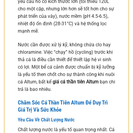
yêu cầu hồ có kích thước lớn (tối thiểu 120L
cho một cặp, nhưng lớn hơn sẽ tốt hơn cho sự
phát triển của vây), nước mềm (pH 4.5-6.5),
nhiệt độ ổn định (28-31°C) và hệ thống lọc
mạnh mẽ.
Nước cần được xử lý kỹ, không chứa clo hay
chloramine. Việc “chạy” hồ (cycling) trước khi
thả cá là điều cần thiết để thiết lập hệ vi sinh
có lợi. Một bể cá cảnh được chuẩn bị kỹ lưỡng
là yếu tố then chốt cho sự thành công khi nuôi
cá Altum, bất kể
giá cá thần tiên Altum
bạn chi
trả là bao nhiêu.
Chăm Sóc Cá Thần Tiên Altum Để Duy Trì
Giá Trị Và Sức Khỏe
Yêu Cầu Về Chất Lượng Nước
Chất lượng nước là yếu tố quan trọng nhất. Cá