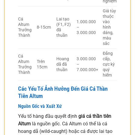
nghiệm
Giá tùy
thuộc
Cá
Lai tạo
1.000.000
vào
Altum
(F1, F2)
8-15cm
–
hình
Trưởng
đã
3.000.000
dáng,
Thành
thuần
màu
sắc
Đẳng
Cá
Hoang
3.000.000
cấp,
Altum
Trên
dã đã
–
cực kỳ
Trưởng
15cm
thuần
7.000.000+
quý
Thành
hiếm
Các Yếu Tố Ảnh Hưởng Đến Giá Cá Thần
Tiên Altum
Nguồn Gốc và Xuất Xứ
Yếu tố hàng đầu quyết định
giá cá thần tiên
Altum
là nguồn gốc. Cá Altum có thể là cá
hoang dã (wild-caught) hoặc cá được lai tạo