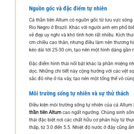
Nguồn gốc và đặc điểm tự nhiên
Cá thần tiên Altum có nguồn gốc từ lưu vực sôn
Rio Negro ở Brazil. Khác với người anh em phổ bi
vẻ đẹp uy nghi và khó tính hơn rất nhiều. Kích th
cm chiều cao thân, nhưng điều làm nên thương hi
kéo dài tới 25-30 cm, tạo nên một hình dáng gần n
Đặc điểm hình thái nổi bật khác là phần miệng nh
dọc. Những chi tiết này cộng hưởng với các vệt s
sắc đỏ nhẹ ở rìa vây, tạo nên một tổng thể vô cùn
Môi trường sống tự nhiên và sự thử thách
Điều kiện môi trường sống tự nhiên của cá Altum 
thần tiên Altum
cao ngất ngưởng. Chúng sinh sống
thái đặc biệt nơi các chất hữu cơ phân hủy từ th
thấp, từ 3.0 đến 5.5. Nhiệt độ nước ở đây cũng ấ