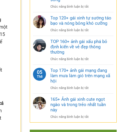
rũ
gái
bí
ở
Chức năng bình luận bị tắt
xinh
ẩn
Sưu
mặc
cực
tầm
Top 120+ gái xinh tự sướng táo
váy
g
quyến
185+
bạo và nóng bỏng khó cưỡng
nhẹ
rũ
 một
ảnh
nhàng
ở
Chức năng bình luận bị tắt
gái
cực
 15
Top
múp
kỳ
120+
TOP 160+ ảnh gái xấu phá bỏ
ể
nóng
cuốn
gái
định kiến về vẻ đẹp thông
bỏng
hút
xinh
thường
và
tự
căng
ở
Chức năng bình luận bị tắt
sướng
tràn
u
TOP
táo
sức
160+
t
Top 170+ ảnh gái mạng đang
bạo
05
sống
ảnh
làm mưa làm gió trên mạng xã
và
Th8
gái
nóng
hội
xấu
bỏng
ở
Chức năng bình luận bị tắt
phá
khó
Top
bỏ
cưỡng
170+
165+ Ảnh gái xinh cute ngọt
định
cá
ảnh
ngào và trong trẻo nhất tuần
kiến
gái
về
này
h
mạng
vẻ
ở
Chức năng bình luận bị tắt
t
đang
đẹp
165+
làm
thông
Ảnh
mưa
thường
gái