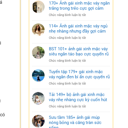
há
170+ Ảnh gái xinh mặc váy ngắn
trắng trong trẻo cực gợi cảm
ở
Chức năng bình luận bị tắt
170+
Ảnh
114+ Ảnh gái xinh mặc váy ngủ
gái
nhẹ nhàng nhưng đầy gợi cảm
xinh
ở
Chức năng bình luận bị tắt
mặc
i
114+
váy
Ảnh
BST 101+ ảnh gái xinh mặc váy
ngắn
gái
siêu ngắn táo bạo cực quyến rũ
trắng
xinh
trong
ở
Chức năng bình luận bị tắt
mặc
trẻo
BST
váy
cực
101+
Tuyển tập 179+ gái xinh mặc
ngủ
gợi
ảnh
váy ngắn đen bí ẩn cực quyến rũ
nhẹ
cảm
gái
nhàng
ở
Chức năng bình luận bị tắt
xinh
nhưng
Tuyển
mặc
đầy
tập
Tải 149+ bộ ảnh gái xinh mặc
váy
gợi
179+
váy nhẹ nhàng cực kỳ cuốn hút
siêu
g
cảm
gái
ngắn
ở
Chức năng bình luận bị tắt
xinh
táo
Tải
mặc
bạo
 có
149+
Sưu tầm 185+ ảnh gái múp
váy
cực
bộ
nóng bỏng và căng tràn sức
ngắn
quyến
ảnh
sống
đen