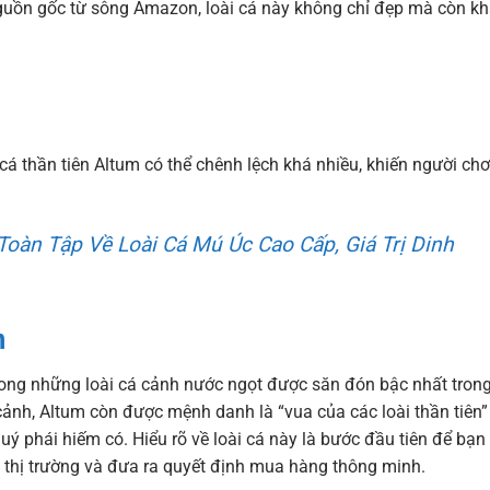
 nguồn gốc từ sông Amazon, loài cá này không chỉ đẹp mà còn k
cá thần tiên Altum có thể chênh lệch khá nhiều, khiến người chơ
Toàn Tập Về Loài Cá Mú Úc Cao Cấp, Giá Trị Dinh
m
trong những loài cá cảnh nước ngọt được săn đón bậc nhất tron
 cảnh, Altum còn được mệnh danh là “vua của các loài thần tiên”
quý phái hiếm có. Hiểu rõ về loài cá này là bước đầu tiên để bạn
 thị trường và đưa ra quyết định mua hàng thông minh.