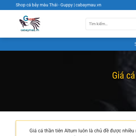
Chuyển
Shop cá bảy màu Thái - Guppy | cabaymau.vn
đến
nội
dung
Giá cá
Giá cá thần tiên Altum luôn là chủ đề được nhiề