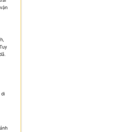
rải
 vận
h,
 Tuy
dã.
 di
 ảnh