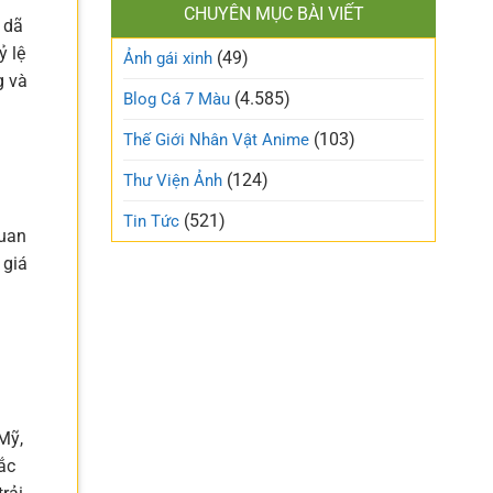
làm
CHUYÊN MỤC BÀI VIẾT
xinh
gió
 dã
cute
trên
ỷ lệ
(49)
ngọt
Ảnh gái xinh
mạng
ngào
g và
xã
và
(4.585)
Blog Cá 7 Màu
hội
trong
trẻo
(103)
Thế Giới Nhân Vật Anime
nhất
tuần
(124)
Thư Viện Ảnh
này
(521)
Tin Tức
quan
 giá
Mỹ,
ắc