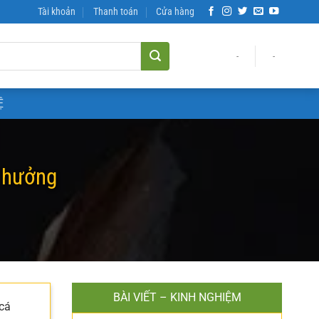
Tài khoản
Thanh toán
Cửa hàng
-
-
Ệ
h hưởng
BÀI VIẾT – KINH NGHIỆM
 cá