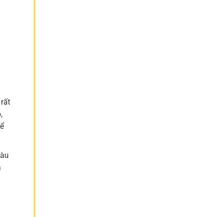
rất
,
hể
màu
á