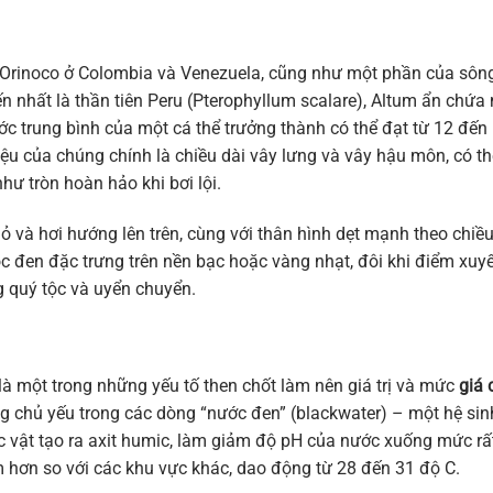
g Orinoco ở Colombia và Venezuela, cũng như một phần của sôn
ến nhất là thần tiên Peru (Pterophyllum scalare), Altum ẩn chứa
ước trung bình của một cá thể trưởng thành có thể đạt từ 12 đến
ệu của chúng chính là chiều dài vây lưng và vây hậu môn, có th
hư tròn hoàn hảo khi bơi lội.
ỏ và hơi hướng lên trên, cùng với thân hình dẹt mạnh theo chiề
ọc đen đặc trưng trên nền bạc hoặc vàng nhạt, đôi khi điểm xuyế
g quý tộc và uyển chuyển.
là một trong những yếu tố then chốt làm nên giá trị và mức
giá 
 chủ yếu trong các dòng “nước đen” (blackwater) – một hệ sin
ực vật tạo ra axit humic, làm giảm độ pH của nước xuống mức rấ
m hơn so với các khu vực khác, dao động từ 28 đến 31 độ C.