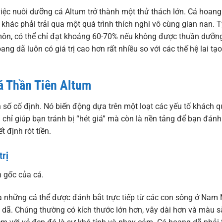
việc nuôi dưỡng cá Altum trở thành một thử thách lớn. Cá hoang
hác phải trải qua một quá trình thích nghi vô cùng gian nan. T
môn, có thể chỉ đạt khoảng 60-70% nếu không được thuần dưỡn
ng dã luôn có giá trị cao hơn rất nhiều so với các thế hệ lai tạo
á Thần Tiên Altum
 số cố định. Nó biến động dựa trên một loạt các yếu tố khách 
 chỉ giúp bạn tránh bị “hét giá” mà còn là nền tảng để bạn đánh
 định rót tiền.
trị
n gốc của cá.
 những cá thể được đánh bắt trực tiếp từ các con sông ở Nam 
dã. Chúng thường có kích thước lớn hơn, vây dài hơn và màu s