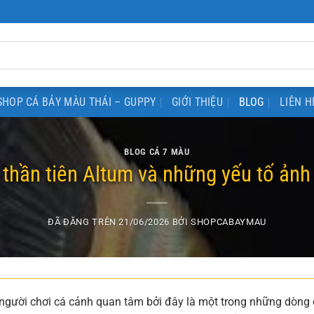
SHOP CÁ BẢY MÀU THÁI – GUPPY
GIỚI THIỆU
BLOG
LIÊN H
BLOG CÁ 7 MÀU
 thần tiên Altum và những yếu tố ản
ĐÃ ĐĂNG TRÊN
21/06/2026
BỞI
SHOPCABAYMAU
u người chơi cá cảnh quan tâm bởi đây là một trong những dòng