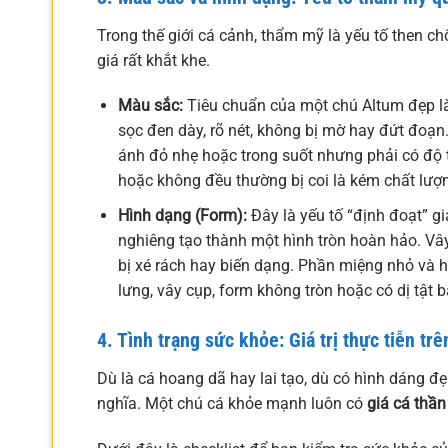
Trong thế giới cá cảnh, thẩm mỹ là yếu tố then ch
giá rất khắt khe.
Màu sắc:
Tiêu chuẩn của một chú Altum đẹp là
sọc đen dày, rõ nét, không bị mờ hay đứt đoạn. 
ánh đỏ nhẹ hoặc trong suốt nhưng phải có độ 
hoặc không đều thường bị coi là kém chất lượn
Hình dạng (Form):
Đây là yếu tố “định đoạt” gi
nghiêng tạo thành một hình tròn hoàn hảo. Vâ
bị xé rách hay biến dạng. Phần miệng nhỏ và h
lưng, vây cụp, form không tròn hoặc có dị tật bẩ
4. Tình trạng sức khỏe: Giá trị thực tiễn trê
Dù là cá hoang dã hay lai tạo, dù có hình dáng đ
nghĩa. Một chú cá khỏe mạnh luôn có
giá cá thần