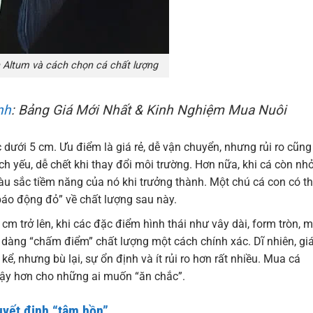
n Altum và cách chọn cá chất lượng
nh
: Bảng Giá Mới Nhất & Kinh Nghiệm Mua Nuôi
dưới 5 cm. Ưu điểm là giá rẻ, dễ vận chuyển, nhưng rủi ro cũng 
ch yếu, dễ chết khi thay đổi môi trường. Hơn nữa, khi cá còn nhỏ
àu sắc tiềm năng của nó khi trưởng thành. Một chú cá con có t
“báo động đỏ” về chất lượng sau này.
cm trở lên, khi các đặc điểm hình thái như vây dài, form tròn, 
 dàng “chấm điểm” chất lượng một cách chính xác. Dĩ nhiên, gi
, nhưng bù lại, sự ổn định và ít rủi ro hơn rất nhiều. Mua cá
 cậy hơn cho những ai muốn “ăn chắc”.
uyết định “tâm hồn”