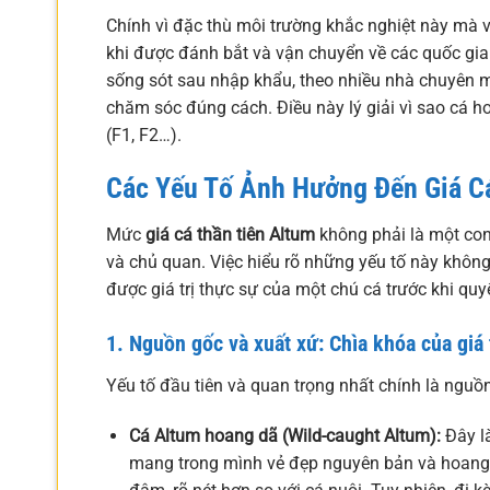
Chính vì đặc thù môi trường khắc nghiệt này mà 
khi được đánh bắt và vận chuyển về các quốc gia k
sống sót sau nhập khẩu, theo nhiều nhà chuyên 
chăm sóc đúng cách. Điều này lý giải vì sao cá hoa
(F1, F2…).
Các Yếu Tố Ảnh Hưởng Đến Giá C
Mức
giá cá thần tiên Altum
không phải là một con
và chủ quan. Việc hiểu rõ những yếu tố này không
được giá trị thực sự của một chú cá trước khi quyết
1. Nguồn gốc và xuất xứ: Chìa khóa của giá 
Yếu tố đầu tiên và quan trọng nhất chính là nguồ
Cá Altum hoang dã (Wild-caught Altum):
Đây là
mang trong mình vẻ đẹp nguyên bản và hoang 