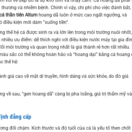
kèm với vẻ đẹp đó là sự khó tính và nhạy cảm. Cá hoang dã phải t
n thương và nhiễm bệnh. Chính vì vậy, chi phí cho việc đánh bắt,
cá thần tiên Altum
hoang dã luôn ở mức cao ngất ngưởng, và
 điều kiện mới dám “xuống tiền”.
g thế hệ cá được sinh ra và lớn lên trong môi trường nuôi nhốt,
nhiều ưu điểm: dễ thích nghi với điều kiện nước máy tại gia đìn
ổi môi trường và quan trọng nhất là giá thành rẻ hơn rất nhiều.
 màu sắc có thể không hoàn hảo và “hoang dại” bằng cá hoang 
c thế hệ:
h giá cao về mặt di truyền, hình dáng và sức khỏe, do đó giá
 về sau, “gen hoang dã” càng bị pha loãng, giá trị thẩm mỹ và
định đẳng cấp
tương đối chậm. Kích thước và độ tuổi của cá là yếu tố then chốt