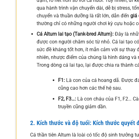
đậm, rõ nét hơn so với cá nuôi. Tuy nhiên, đi 
qua hành trình vận chuyển dài, dễ bị stress, tổ
chuyển và thuần dưỡng là rất lớn, dẫn đến
giá 
thường chỉ có những người chơi kỳ cựu hoặc có
Cá Altum lai tạo (Tank-bred Altum):
Đây là nhữn
được con người chăm sóc từ nhỏ. Cá lai tạo có 
sức đề kháng tốt hơn, ít mẫn cảm với sự thay đ
nhiên, nhược điểm của chúng là hình dáng và
Trong dòng cá lai tạo, lại được chia ra thành cá
F1:
Là con của cá hoang dã. Được đán
cũng cao hơn các thế hệ sau.
F2, F3…:
Là con cháu của F1, F2… Càng
truyền cũng giảm dần.
2. Kích thước và độ tuổi: Kích thước quyết 
Cá thần tiên Altum là loài có tốc độ sinh trưởng 