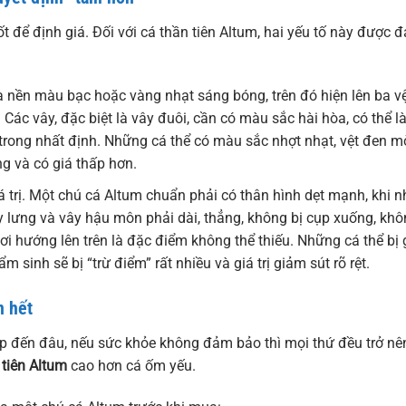
ốt để định giá. Đối với cá thần tiên Altum, hai yếu tố này được 
 nền màu bạc hoặc vàng nhạt sáng bóng, trên đó hiện lên ba v
Các vây, đặc biệt là vây đuôi, cần có màu sắc hài hòa, có thể l
trong nhất định. Những cá thể có màu sắc nhợt nhạt, vệt đen m
g và có giá thấp hơn.
á trị. Một chú cá Altum chuẩn phải có thân hình dẹt mạnh, khi n
y lưng và vây hậu môn phải dài, thẳng, không bị cụp xuống, kh
ơi hướng lên trên là đặc điểm không thể thiếu. Những cá thể bị 
m sinh sẽ bị “trừ điểm” rất nhiều và giá trị giảm sút rõ rệt.
n hết
ẹp đến đâu, nếu sức khỏe không đảm bảo thì mọi thứ đều trở nê
 tiên Altum
cao hơn cá ốm yếu.