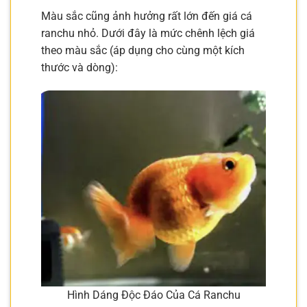
Màu sắc cũng ảnh hưởng rất lớn đến giá cá
ranchu nhỏ. Dưới đây là mức chênh lệch giá
theo màu sắc (áp dụng cho cùng một kích
thước và dòng):
Hình Dáng Độc Đáo Của Cá Ranchu