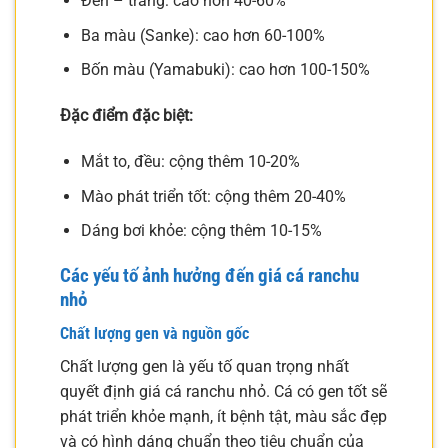
Đen – trắng: cao hơn 40-60%
Ba màu (Sanke): cao hơn 60-100%
Bốn màu (Yamabuki): cao hơn 100-150%
Đặc điểm đặc biệt:
Mắt to, đều: cộng thêm 10-20%
Mào phát triển tốt: cộng thêm 20-40%
Dáng bơi khỏe: cộng thêm 10-15%
Các yếu tố ảnh hưởng đến giá cá ranchu
nhỏ
Chất lượng gen và nguồn gốc
Chất lượng gen là yếu tố quan trọng nhất
quyết định giá cá ranchu nhỏ. Cá có gen tốt sẽ
phát triển khỏe mạnh, ít bệnh tật, màu sắc đẹp
và có hình dáng chuẩn theo tiêu chuẩn của