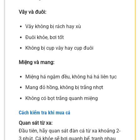
Vây và đuôi:
Vây không bị rách hay xù
Đuôi khỏe, bơi tốt
Không bị cụp vây hay cụp đuôi
Miệng và mang:
Miệng há ngậm đều, không há há liên tục
Mang đỏ hồng, không bị trắng nhợt
Không có bọt trắng quanh miệng
Cách kiểm tra khi mua cá
Quan sát từ xa:
Đầu tiên, hãy quan sát đàn cá từ xa khoảng 2-
3 phút. Cá khỏe sẽ bơi quanh bể, tranh nhau