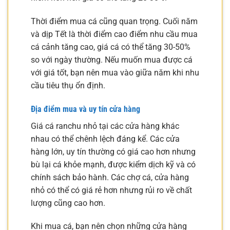
Thời điểm mua cá cũng quan trọng. Cuối năm
và dịp Tết là thời điểm cao điểm nhu cầu mua
cá cảnh tăng cao, giá cá có thể tăng 30-50%
so với ngày thường. Nếu muốn mua được cá
với giá tốt, bạn nên mua vào giữa năm khi nhu
cầu tiêu thụ ổn định.
Địa điểm mua và uy tín cửa hàng
Giá cá ranchu nhỏ tại các cửa hàng khác
nhau có thể chênh lệch đáng kể. Các cửa
hàng lớn, uy tín thường có giá cao hơn nhưng
bù lại cá khỏe mạnh, được kiểm dịch kỹ và có
chính sách bảo hành. Các chợ cá, cửa hàng
nhỏ có thể có giá rẻ hơn nhưng rủi ro về chất
lượng cũng cao hơn.
Khi mua cá, bạn nên chọn những cửa hàng