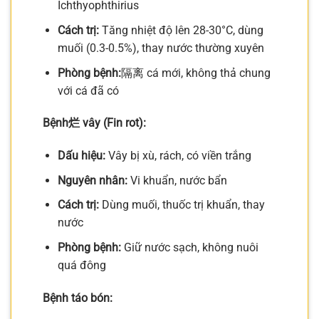
Ichthyophthirius
Cách trị:
Tăng nhiệt độ lên 28-30°C, dùng
muối (0.3-0.5%), thay nước thường xuyên
Phòng bệnh:
隔离 cá mới, không thả chung
với cá đã có
Bệnh烂 vây (Fin rot):
Dấu hiệu:
Vây bị xù, rách, có viền trắng
Nguyên nhân:
Vi khuẩn, nước bẩn
Cách trị:
Dùng muối, thuốc trị khuẩn, thay
nước
Phòng bệnh:
Giữ nước sạch, không nuôi
quá đông
Bệnh táo bón: