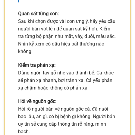
Quan sát từng con:
Sau khi chọn được vài con ưng ý, hãy yêu cầu
người bán vớt lên để quan sát kỹ hơn. Kiểm
tra từng bộ phận như mắt, vây, đuôi, màu sắc.
Nhìn kỹ xem có dấu hiệu bất thường nào
không.
Kiểm tra phản xạ:
Dùng ngón tay gõ nhẹ vào thành bể. Cá khỏe
sẽ phản xạ nhanh, bơi tránh xa. Cá yếu phản
xạ chậm hoặc không có phản xạ.
Hỏi về nguồn gốc:
Hỏi rõ người bán về nguồn gốc cá, đã nuôi
bao lâu, ăn gì, có bị bệnh gì không. Người bán
uy tín sẽ cung cấp thông tin rõ ràng, minh
bạch.