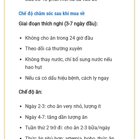
Chế độ chăm sóc sau khi mua về
Giai đoạn thích nghi (3-7 ngày đầu):
Không cho ăn trong 24 giờ đầu
Theo dõi cá thường xuyên
Không thay nước, chỉ bổ sung nước nếu
hao hụt
Nếu cá có dấu hiệu bệnh, cách ly ngay
Chế độ ăn:
Ngày 2-3: cho ăn very nhỏ, lượng ít
Ngày 4-7: tăng dần lượng ăn
Tuần thứ 2 trở đi: cho ăn 2-3 bữa/ngày
Thức ăn phù hợp: artemia, bobo, thức ăn