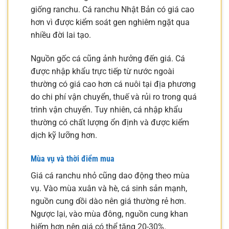
giống ranchu. Cá ranchu Nhật Bản có giá cao
hơn vì được kiểm soát gen nghiêm ngặt qua
nhiều đời lai tạo.
Nguồn gốc cá cũng ảnh hưởng đến giá. Cá
được nhập khẩu trực tiếp từ nước ngoài
thường có giá cao hơn cá nuôi tại địa phương
do chi phí vận chuyển, thuế và rủi ro trong quá
trình vận chuyển. Tuy nhiên, cá nhập khẩu
thường có chất lượng ổn định và được kiểm
dịch kỹ lưỡng hơn.
Mùa vụ và thời điểm mua
Giá cá ranchu nhỏ cũng dao động theo mùa
vụ. Vào mùa xuân và hè, cá sinh sản mạnh,
nguồn cung dồi dào nên giá thường rẻ hơn.
Ngược lại, vào mùa đông, nguồn cung khan
hiếm hơn nên giá có thể tăng 20-30%.