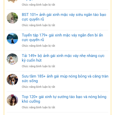
xinh
ở
Chức năng bình luận bị tắt
mặc
114+
váy
Ảnh
BST 101+ ảnh gái xinh mặc váy siêu ngắn táo bạo
ngắn
gái
cực quyến rũ
trắng
xinh
trong
ở
Chức năng bình luận bị tắt
mặc
trẻo
BST
váy
cực
101+
Tuyển tập 179+ gái xinh mặc váy ngắn đen bí ẩn
ngủ
gợi
ảnh
cực quyến rũ
nhẹ
cảm
gái
nhàng
ở
Chức năng bình luận bị tắt
xinh
nhưng
Tuyển
mặc
đầy
tập
Tải 149+ bộ ảnh gái xinh mặc váy nhẹ nhàng cực
váy
gợi
179+
kỳ cuốn hút
siêu
cảm
gái
ngắn
ở
Chức năng bình luận bị tắt
xinh
táo
Tải
mặc
bạo
149+
Sưu tầm 185+ ảnh gái múp nóng bỏng và căng tràn
váy
cực
bộ
sức sống
ngắn
quyến
ảnh
đen
rũ
ở
Chức năng bình luận bị tắt
gái
bí
Sưu
xinh
ẩn
tầm
Top 120+ gái xinh tự sướng táo bạo và nóng bỏng
mặc
cực
185+
khó cưỡng
váy
quyến
ảnh
nhẹ
rũ
ở
Chức năng bình luận bị tắt
gái
nhàng
Top
múp
cực