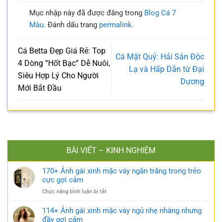
Mục nhập này đã được đăng trong
Blog Cá 7
Màu
. Đánh dấu trang
permalink
.
Cá Betta Đẹp Giá Rẻ: Top
Cá Mặt Quỷ: Hải Sản Độc
4 Dòng “Hốt Bạc” Dễ Nuôi,
Lạ và Hấp Dẫn từ Đại
Siêu Hợp Lý Cho Người
Dương
Mới Bắt Đầu
BÀI VIẾT – KINH NGHIỆM
170+ Ảnh gái xinh mặc váy ngắn trắng trong trẻo
cực gợi cảm
ở
Chức năng bình luận bị tắt
170+
Ảnh
114+ Ảnh gái xinh mặc váy ngủ nhẹ nhàng nhưng
gái
đầy gợi cảm