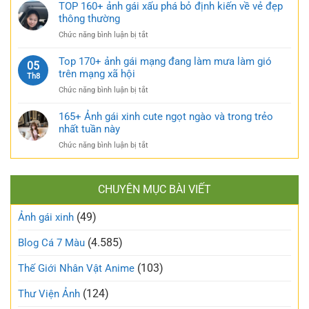
120+
TOP 160+ ảnh gái xấu phá bỏ định kiến về vẻ đẹp
nóng
kỳ
gái
thông thường
bỏng
cuốn
xinh
và
hút
ở
Chức năng bình luận bị tắt
tự
căng
TOP
sướng
tràn
160+
Top 170+ ảnh gái mạng đang làm mưa làm gió
táo
05
sức
ảnh
trên mạng xã hội
bạo
Th8
sống
gái
và
ở
Chức năng bình luận bị tắt
xấu
nóng
Top
phá
bỏng
170+
165+ Ảnh gái xinh cute ngọt ngào và trong trẻo
bỏ
khó
ảnh
nhất tuần này
định
cưỡng
gái
kiến
ở
Chức năng bình luận bị tắt
mạng
về
165+
đang
vẻ
Ảnh
làm
đẹp
gái
mưa
thông
CHUYÊN MỤC BÀI VIẾT
xinh
làm
thường
cute
gió
(49)
ngọt
Ảnh gái xinh
trên
ngào
mạng
và
(4.585)
Blog Cá 7 Màu
xã
trong
hội
trẻo
(103)
Thế Giới Nhân Vật Anime
nhất
tuần
(124)
Thư Viện Ảnh
này