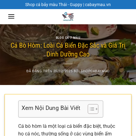
Chuyển
Shop cá bảy màu Thái - Guppy | cabaymau.vn
đến
nội
dung
BLOG CÁ 7 MÀU
Cá Bò Hòm: Loài Cá Biển Đặc Sắc và Giá Trị
Dinh Dưỡng Cao
ĐÃ ĐĂNG TRÊN
20/12/2025
BỞI
SHOPCABAYMAU
Xem Nội Dung Bài Viết
Cá bò hòm là một loại cá biển đặc biệt, thuộc
họ cá nóc, thường sống ở các vùng biển ấm