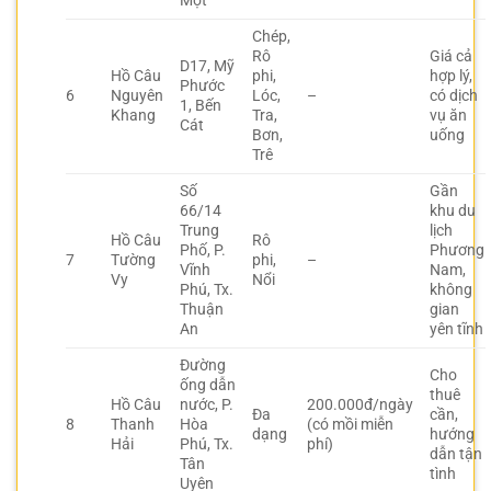
Một
Chép,
Rô
Giá cả
D17, Mỹ
Hồ Câu
phi,
hợp lý,
Phước
6
Nguyên
Lóc,
–
có dịch
1, Bến
Khang
Tra,
vụ ăn
Cát
Bơn,
uống
Trê
Số
Gần
66/14
khu du
Trung
lịch
Hồ Câu
Rô
Phố, P.
Phương
7
Tường
phi,
–
Vĩnh
Nam,
Vy
Nổi
Phú, Tx.
không
Thuận
gian
An
yên tĩnh
Đường
Cho
ống dẫn
thuê
Hồ Câu
nước, P.
200.000đ/ngày
Đa
cần,
8
Thanh
Hòa
(có mồi miễn
dạng
hướng
Hải
Phú, Tx.
phí)
dẫn tận
Tân
tình
Uyên