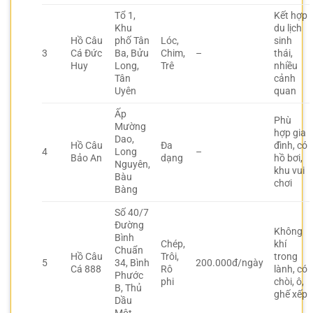
Tổ 1,
Kết hợp
Khu
du lịch
Hồ Câu
phố Tân
Lóc,
sinh
3
Cá Đức
Ba, Bửu
Chim,
–
thái,
Huy
Long,
Trê
nhiều
Tân
cảnh
Uyên
quan
Ấp
Phù
Mường
hợp gia
Dao,
Hồ Câu
Đa
đình, có
4
Long
–
Bảo An
dạng
hồ bơi,
Nguyên,
khu vui
Bàu
chơi
Bàng
Số 40/7
Đường
Không
Bình
Chép,
khí
Chuẩn
Hồ Câu
Trôi,
trong
5
34, Bình
200.000đ/ngày
Cá 888
Rô
lành, có
Phước
phi
chòi, ô,
B, Thủ
ghế xếp
Dầu