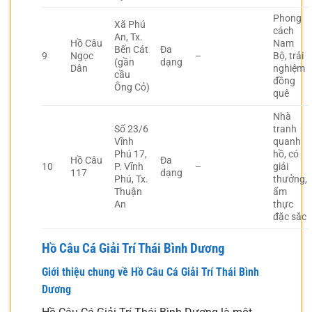
Phong
Xã Phú
cách
An, Tx.
Hồ Câu
Nam
Bến Cát
Đa
9
Ngọc
–
Bộ, trải
(gần
dạng
Dân
nghiệm
cầu
đồng
Ông Cỏ)
quê
Nhà
Số 23/6
tranh
Vĩnh
quanh
Phú 17,
hồ, có
Hồ Câu
Đa
10
P. Vĩnh
–
giải
117
dạng
Phú, Tx.
thưởng,
Thuận
ẩm
An
thực
đặc sắc
Hồ Câu Cá Giải Trí Thái Bình Dương
Giới thiệu chung về Hồ Câu Cá Giải Trí Thái Bình
Dương