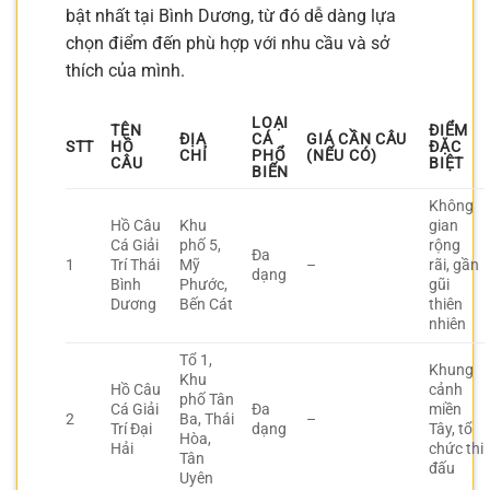
bật nhất tại Bình Dương, từ đó dễ dàng lựa
chọn điểm đến phù hợp với nhu cầu và sở
thích của mình.
LOẠI
TÊN
ĐIỂM
ĐỊA
CÁ
GIÁ CẦN CÂU
STT
HỒ
ĐẶC
CHỈ
PHỔ
(NẾU CÓ)
CÂU
BIỆT
BIẾN
Không
Hồ Câu
Khu
gian
Cá Giải
phố 5,
rộng
Đa
1
Trí Thái
Mỹ
–
rãi, gần
dạng
Bình
Phước,
gũi
Dương
Bến Cát
thiên
nhiên
Tổ 1,
Khung
Khu
Hồ Câu
cảnh
phố Tân
Cá Giải
Đa
miền
2
Ba, Thái
–
Trí Đại
dạng
Tây, tổ
Hòa,
Hải
chức thi
Tân
đấu
Uyên