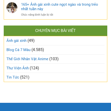
phá
bỏng
170+
165+ Ảnh gái xinh cute ngọt ngào và trong trẻo
bỏ
khó
ảnh
nhất tuần này
định
cưỡng
gái
kiến
ở
Chức năng bình luận bị tắt
mạng
về
165+
đang
vẻ
Ảnh
làm
đẹp
gái
mưa
thông
CHUYÊN MỤC BÀI VIẾT
xinh
làm
thường
cute
gió
(49)
ngọt
Ảnh gái xinh
trên
ngào
mạng
và
(4.585)
Blog Cá 7 Màu
xã
trong
hội
trẻo
(103)
Thế Giới Nhân Vật Anime
nhất
tuần
(124)
Thư Viện Ảnh
này
(521)
Tin Tức