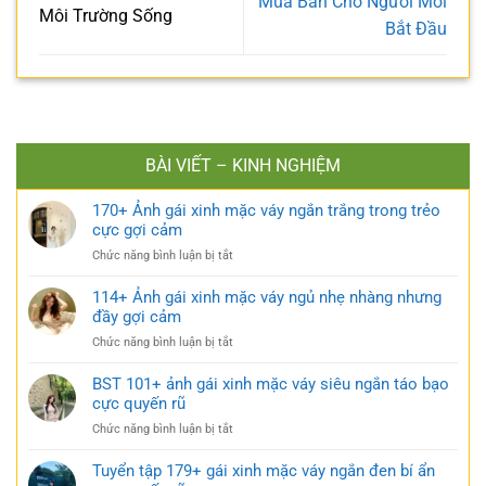
Mua Bán Cho Người Mới
Môi Trường Sống
Bắt Đầu
BÀI VIẾT – KINH NGHIỆM
170+ Ảnh gái xinh mặc váy ngắn trắng trong trẻo
cực gợi cảm
ở
Chức năng bình luận bị tắt
170+
Ảnh
114+ Ảnh gái xinh mặc váy ngủ nhẹ nhàng nhưng
gái
đầy gợi cảm
xinh
ở
Chức năng bình luận bị tắt
mặc
114+
váy
Ảnh
BST 101+ ảnh gái xinh mặc váy siêu ngắn táo bạo
ngắn
gái
cực quyến rũ
trắng
xinh
trong
ở
Chức năng bình luận bị tắt
mặc
trẻo
BST
váy
cực
101+
Tuyển tập 179+ gái xinh mặc váy ngắn đen bí ẩn
ngủ
gợi
ảnh