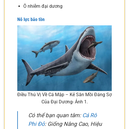
Ô nhiễm đại dương
Nỗ lực bảo tồn
Điều Thú Vị Về Cá Mập – Kẻ Săn Mồi Đáng Sợ
Của Đại Dương- Ảnh 1.
Có thể bạn quan tâm:
Cá Rô
Phi Đỏ
: Giống Nâng Cao, Hiệu