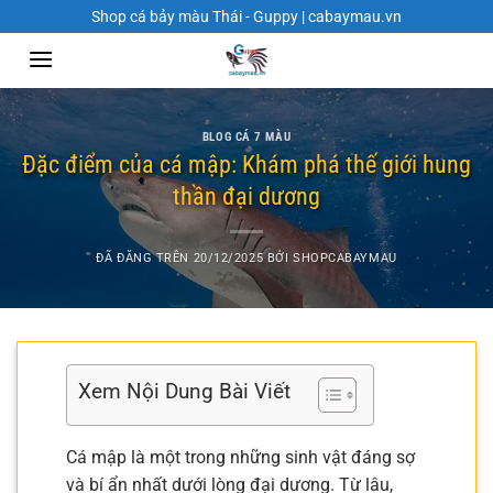
Chuyển
Shop cá bảy màu Thái - Guppy | cabaymau.vn
đến
nội
dung
BLOG CÁ 7 MÀU
Đặc điểm của cá mập: Khám phá thế giới hung
thần đại dương
ĐÃ ĐĂNG TRÊN
20/12/2025
BỞI
SHOPCABAYMAU
Xem Nội Dung Bài Viết
Cá mập là một trong những sinh vật đáng sợ
và bí ẩn nhất dưới lòng đại dương. Từ lâu,