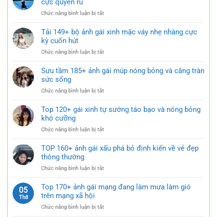
cực quyến rũ
nhẹ
cảm
gái
nhàng
ở
Chức năng bình luận bị tắt
xinh
nhưng
Tuyển
mặc
đầy
tập
Tải 149+ bộ ảnh gái xinh mặc váy nhẹ nhàng cực
váy
gợi
179+
kỳ cuốn hút
siêu
cảm
gái
ngắn
ở
Chức năng bình luận bị tắt
xinh
táo
Tải
mặc
bạo
149+
Sưu tầm 185+ ảnh gái múp nóng bỏng và căng tràn
váy
cực
bộ
sức sống
ngắn
quyến
ảnh
đen
rũ
ở
Chức năng bình luận bị tắt
gái
bí
Sưu
xinh
ẩn
tầm
Top 120+ gái xinh tự sướng táo bạo và nóng bỏng
mặc
cực
185+
khó cưỡng
váy
quyến
ảnh
nhẹ
rũ
ở
Chức năng bình luận bị tắt
gái
nhàng
Top
múp
cực
120+
TOP 160+ ảnh gái xấu phá bỏ định kiến về vẻ đẹp
nóng
kỳ
gái
thông thường
bỏng
cuốn
xinh
và
hút
ở
Chức năng bình luận bị tắt
tự
căng
TOP
sướng
tràn
160+
Top 170+ ảnh gái mạng đang làm mưa làm gió
táo
05
sức
ảnh
trên mạng xã hội
bạo
Th8
sống
gái
và
ở
Chức năng bình luận bị tắt
xấu
nóng
Top