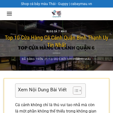
Chuyển
Shop cá bảy màu Thái - Guppy | cabaymau.vn
đến
nội
dung
BLOG CÁ 7 MÀU
Top 10 Cửa Hàng Cá Cảnh Quận Bình Thạnh Uy
Tín Nhất
ĐÃ ĐĂNG TRÊN
21/12/2025
BỞI
SHOPCABAYMAU
Xem Nội Dung Bài Viết
Cá cảnh không chỉ là thú vui tao nhã mà còn
là một phần không thể thiếu trong không gian