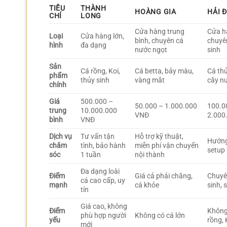
TIÊU
THÀNH
HOÀNG GIA
HẢI 
CHÍ
LONG
Cửa hàng trung
Cửa h
Loại
Cửa hàng lớn,
bình, chuyên cá
chuyê
hình
đa dạng
nước ngọt
sinh
Sản
Cá rồng, Koi,
Cá betta, bảy màu,
Cá thủ
phẩm
thủy sinh
vàng mắt
cây n
chính
Giá
500.000 –
50.000 – 1.000.000
100.0
trung
10.000.000
VNĐ
2.000
bình
VNĐ
Dịch vụ
Tư vấn tận
Hỗ trợ kỹ thuật,
Hướn
chăm
tình, bảo hành
miễn phí vận chuyển
setup
sóc
1 tuần
nội thành
Đa dạng loài
Điểm
Giá cả phải chăng,
Chuyê
cá cao cấp, uy
mạnh
cá khỏe
sinh, 
tín
Giá cao, không
Điểm
Không
phù hợp người
Không có cá lớn
yếu
rồng, 
mới