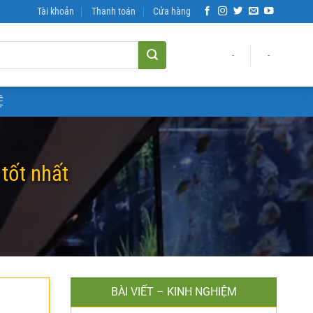
Tài khoản
Thanh toán
Cửa hàng
-
-
Ệ
 tốt nhất
BÀI VIẾT – KINH NGHIỆM