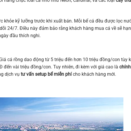
i hàng chục loài cá nhỏ như Neon, Cardinal, và các loại
cây th
ức khỏe kỹ lưỡng trước khi xuất bán. Mỗi bể cá đều được lọc nư
 dõi 24/7. Điều này đảm bảo rằng khách hàng mua cá về sẽ hạn
ngày đầu thích nghi.
iá cá rồng dao động từ 5 triệu đến hơn 10 triệu đồng/con tùy k
 đến vài triệu đồng/con. Tuy nhiên, đi kèm với giá cao là
chính
ng dịch vụ
tư vấn setup bể miễn phí
cho khách hàng mới.