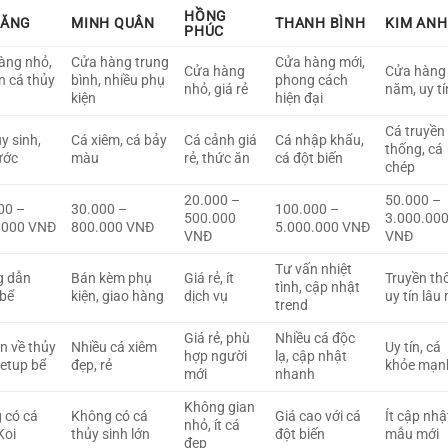
HỒNG
ĐĂNG
MINH QUÂN
THANH BÌNH
KIM ANH
PHÚC
àng nhỏ,
Cửa hàng trung
Cửa hàng mới,
Cửa hàng
Cửa hàng 
n cá thủy
bình, nhiều phụ
phong cách
nhỏ, giá rẻ
năm, uy tí
kiện
hiện đại
Cá truyền
y sinh,
Cá xiêm, cá bảy
Cá cảnh giá
Cá nhập khẩu,
thống, cá
ước
màu
rẻ, thức ăn
cá đột biến
chép
20.000 –
50.000 –
00 –
30.000 –
100.000 –
500.000
3.000.00
.000 VNĐ
800.000 VNĐ
5.000.000 VNĐ
VNĐ
VNĐ
Tư vấn nhiệt
g dẫn
Bán kèm phụ
Giá rẻ, ít
Truyền th
tình, cập nhật
 bể
kiện, giao hàng
dịch vụ
uy tín lâu
trend
Giá rẻ, phù
Nhiều cá độc
n về thủy
Nhiều cá xiêm
Uy tín, cá
hợp người
lạ, cập nhật
setup bể
đẹp, rẻ
khỏe mạn
mới
nhanh
Không gian
 có cá
Không có cá
Giá cao với cá
Ít cập nhậ
nhỏ, ít cá
Koi
thủy sinh lớn
đột biến
mẫu mới
đẹp