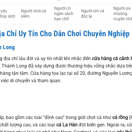
Người có
Người ưa
 yêu
Người chơi cá
Người tìm cá
ngân sách
chuộng
thủy sinh
xiêm
độc lạ
hạn chế
truyền th
a Chỉ Uy Tín Cho Dân Chơi Chuyên Nghiệp
h Long
 địa chỉ lâu đời và uy tín nhất khi nhắc đến
cửa hàng cá cảnh 
h, Thành Long đã xây dựng được thương hiệu vững chắc dựa trê
hàng tận tâm. Cửa hàng tọa lạc tại số 20, đường Nguyễn Lươn
o việc di chuyển và tham quan.
p, bao gồm các loài “đỉnh cao” trong giới chơi cá như
cá rồng
(
hất lượng cao, và các loại
cá La Hán
đột biến gen. Ngoài ra, c