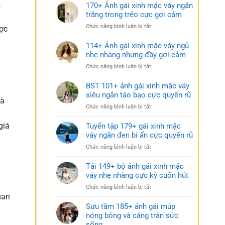
,
170+ Ảnh gái xinh mặc váy ngắn
trắng trong trẻo cực gợi cảm
ở
Chức năng bình luận bị tắt
ược
170+
Ảnh
114+ Ảnh gái xinh mặc váy ngủ
gái
nhẹ nhàng nhưng đầy gợi cảm
xinh
ở
Chức năng bình luận bị tắt
mặc
114+
váy
Ảnh
BST 101+ ảnh gái xinh mặc váy
ngắn
gái
siêu ngắn táo bạo cực quyến rũ
trắng
là
xinh
trong
ở
Chức năng bình luận bị tắt
mặc
trẻo
BST
váy
cực
101+
giá
Tuyển tập 179+ gái xinh mặc
ngủ
gợi
ảnh
váy ngắn đen bí ẩn cực quyến rũ
nhẹ
cảm
gái
nhàng
ở
Chức năng bình luận bị tắt
xinh
nhưng
Tuyển
mặc
đầy
tập
Tải 149+ bộ ảnh gái xinh mặc
váy
gợi
179+
váy nhẹ nhàng cực kỳ cuốn hút
siêu
cảm
gái
ngắn
ở
Chức năng bình luận bị tắt
xinh
táo
Tải
uan
mặc
bạo
149+
Sưu tầm 185+ ảnh gái múp
váy
cực
bộ
nóng bỏng và căng tràn sức
ngắn
quyến
ảnh
sống
đen