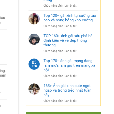
rũ
gái
bí
ở
Chức năng bình luận bị tắt
xinh
ẩn
Sưu
mặc
cực
tầm
Top 120+ gái xinh tự sướng táo
váy
quyến
lâu
185+
bạo và nóng bỏng khó cưỡng
nhẹ
rũ
n
ảnh
nhàng
ở
Chức năng bình luận bị tắt
gái
cực
Top
múp
kỳ
120+
TOP 160+ ảnh gái xấu phá bỏ
nóng
cuốn
gái
định kiến về vẻ đẹp thông
bỏng
hút
xinh
thường
và
tự
căng
ở
Chức năng bình luận bị tắt
sướng
tràn
TOP
0
táo
sức
160+
Top 170+ ảnh gái mạng đang
bạo
05
sống
ảnh
làm mưa làm gió trên mạng xã
và
Th8
gái
nóng
hội
ống,
xấu
bỏng
 năm
ở
Chức năng bình luận bị tắt
phá
khó
Top
bỏ
cưỡng
170+
165+ Ảnh gái xinh cute ngọt
định
ảnh
ngào và trong trẻo nhất tuần
kiến
h
gái
về
này
mạng
vẻ
ở
Chức năng bình luận bị tắt
đang
đẹp
165+
t
làm
thông
Ảnh
mưa
thường
gái