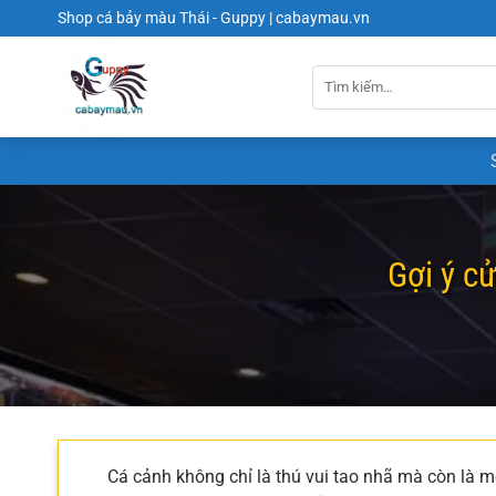
Chuyển
Shop cá bảy màu Thái - Guppy | cabaymau.vn
đến
nội
dung
Gợi ý cử
Cá cảnh không chỉ là thú vui tao nhã mà còn là 