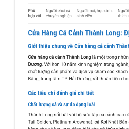
Phù
Người chơi cá
Người mới, học sinh,
Người
hợp với
chuyên nghiệp
sinh viên
thích 
Cửa Hàng Cá Cảnh Thành Long: Đị
Giới thiệu chung về Cửa hàng cá cảnh Thàn
Cửa hàng cá cảnh Thành Long
là một trong những
Dương
. Với hơn 10 năm kinh nghiệm trong ngàn
chất lượng sản phẩm và dịch vụ chăm sóc khách 
Bằng, trung tâm TP. Hải Dương, rất thuận tiện ch
Các tiêu chí đánh giá chi tiết
Chất lượng cá và sự đa dạng loài
Thành Long nổi bật với bộ sưu tập cá cảnh cao cấ
Tail Golden, Platinum Arowana),
cá Koi
Nhật Bản c