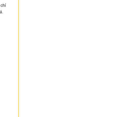
 chỉ
á.