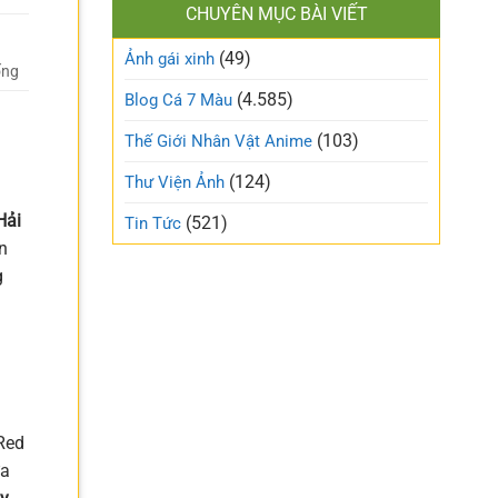
làm
CHUYÊN MỤC BÀI VIẾT
xinh
gió
cute
trên
(49)
ngọt
Ảnh gái xinh
mạng
ống
ngào
xã
và
(4.585)
Blog Cá 7 Màu
hội
trong
trẻo
(103)
Thế Giới Nhân Vật Anime
nhất
tuần
(124)
Thư Viện Ảnh
này
Hải
(521)
Tin Tức
n
g
Red
ửa