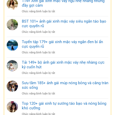
114+ Ảnh gái xinh mặc váy ngủ nhẹ nhàng nhưng
gái
đầy gợi cảm
xinh
ở
Chức năng bình luận bị tắt
mặc
114+
váy
Ảnh
BST 101+ ảnh gái xinh mặc váy siêu ngắn táo bạo
ngắn
gái
cực quyến rũ
trắng
xinh
trong
ở
Chức năng bình luận bị tắt
mặc
trẻo
BST
váy
cực
101+
Tuyển tập 179+ gái xinh mặc váy ngắn đen bí ẩn
ngủ
gợi
ảnh
cực quyến rũ
nhẹ
cảm
gái
nhàng
ở
Chức năng bình luận bị tắt
xinh
nhưng
Tuyển
mặc
đầy
tập
Tải 149+ bộ ảnh gái xinh mặc váy nhẹ nhàng cực
váy
gợi
179+
kỳ cuốn hút
siêu
cảm
gái
ngắn
ở
Chức năng bình luận bị tắt
xinh
táo
Tải
mặc
bạo
149+
Sưu tầm 185+ ảnh gái múp nóng bỏng và căng tràn
váy
cực
bộ
sức sống
ngắn
quyến
ảnh
đen
rũ
ở
Chức năng bình luận bị tắt
gái
bí
Sưu
xinh
ẩn
tầm
Top 120+ gái xinh tự sướng táo bạo và nóng bỏng
mặc
cực
185+
khó cưỡng
váy
quyến
ảnh
nhẹ
rũ
ở
Chức năng bình luận bị tắt