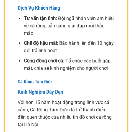
Dịch Vụ Khách Hàng
Tư vấn tận tình:
Đội ngũ nhân viên am hiểu
về cá rồng, sẵn sàng giải đáp mọi thắc
mắc
Chế độ hậu mãi:
Bảo hành lên đến 10 ngày,
đổi trả linh hoạt
Cộng đồng chơi cá:
Tổ chức các buổi gặp
mặt, chia sẻ kinh nghiệm cho người chơi
Cá Rồng Tâm Đức
Kinh Nghiệm Dày Dạn
Với hơn 15 năm hoạt động trong lĩnh vực cá
cảnh, Cá Rồng Tâm Đức đã trở thành điểm
đến quen thuộc của nhiều tín đồ chơi cá rồng
tại Hà Nội.