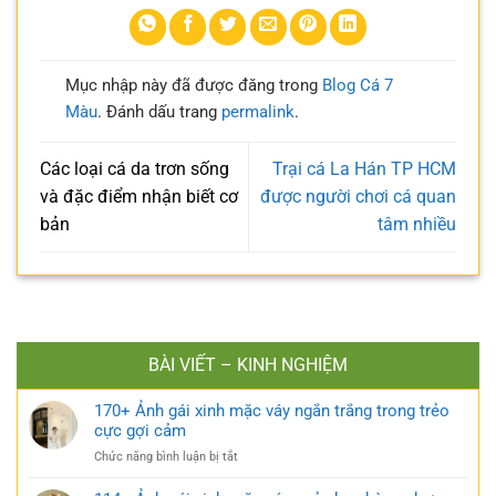
Mục nhập này đã được đăng trong
Blog Cá 7
Màu
. Đánh dấu trang
permalink
.
Các loại cá da trơn sống
Trại cá La Hán TP HCM
và đặc điểm nhận biết cơ
được người chơi cá quan
bản
tâm nhiều
BÀI VIẾT – KINH NGHIỆM
170+ Ảnh gái xinh mặc váy ngắn trắng trong trẻo
cực gợi cảm
ở
Chức năng bình luận bị tắt
170+
Ảnh