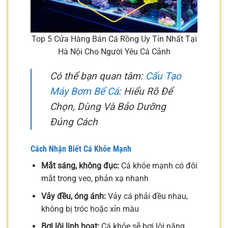
Top 5 Cửa Hàng Bán Cá Rồng Uy Tín Nhất Tại
Hà Nội Cho Người Yêu Cá Cảnh
Có thể bạn quan tâm:
Cấu Tạo
Máy Bơm Bể Cá
: Hiểu Rõ Để
Chọn, Dùng Và Bảo Dưỡng
Đúng Cách
Cách Nhận Biết Cá Khỏe Mạnh
Mắt sáng, không đục:
Cá khỏe mạnh có đôi
mắt trong veo, phản xạ nhanh
Vảy đều, óng ánh:
Vảy cá phải đều nhau,
không bị tróc hoặc xỉn màu
Bơi lội linh hoạt:
Cá khỏe sẽ bơi lội năng