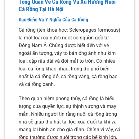
Tổng Quan Về Cá Rồng Và Xu Hướng Nuôi
Cá Rồng Tại Hà Nội
Đặc Điểm Và Ý Nghĩa Của Cá Rồng
Cá rồng (tên khoa học: Scleropages formosus)
là một loài cá nước ngọt có nguồn gốc từ
Đông Nam Á. Chúng được biết đến với vẻ
ngoài ấn tượng, vảy to bản óng ánh như kim
loại, cặp râu dài và đôi mắt to tròn. Có nhiều
loại cá rồng khác nhau, trong đó phổ biến
nhất là cá rồng đỏ, cá rồng vàng, cá rồng bạc
và cá rồng xanh.
Theo quan niệm phong thủy, cá rồng là biểu
tượng của quyền lực, sự thịnh vượng và may
mắn. Nhiều người tin rằng nuôi cá rồng trong
nhà sẽ giúp thu hút tài lộc, xua đuổi tà khí và
mang lại bình an cho gia đình. Chính vì vậy, cá
rồng thường được nuôi trong các bể kính lớn,