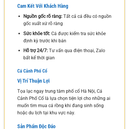
Cam Kết Với Khách Hàng
Nguồn gốc rõ ràng:
Tất cả cá đều có nguồn
gốc xuất xứ rõ ràng
Sức khỏe tốt:
Cá được kiểm tra sức khỏe
định kỳ trước khi bán
Hỗ trợ 24/7:
Tư vấn qua điện thoại, Zalo
bất kể thời gian
Cá Cảnh Phố Cổ
Vị Trí Thuận Lợi
Tọa lạc ngay trung tâm phố cổ Hà Nội, Cá
Cảnh Phố Cổ là lựa chọn tiện lợi cho những ai
muốn tìm mua cá rồng khi đang sinh sống
hoặc du lịch tại khu vực này.
Sản Phẩm Độc Đáo