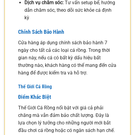
Dịch vụ chăm sóc:
Tư vấn setup bể, hướng
dẫn chăm sóc, theo dõi sức khỏe cá định
kỳ
Chính Sách Bảo Hành
Cửa hàng áp dụng chính sách bảo hành 7
ngày cho tất cả các loại cá rồng. Trong thời
gian này, nếu cá có bất kỳ dấu hiệu bất
thường nào, khách hàng có thể mang đến cửa
hàng để được kiểm tra và hỗ trợ.
Thế Giới Cá Rồng
Điểm Khác Biệt
Thế Giới Cá Rồng nổi bật với giá cả phải
chăng mà vẫn đảm bảo chất lượng. Đây là
lựa chọn lý tưởng cho những người mới bắt
đầu chơi cá rồng hoặc có ngân sách hạn chế.