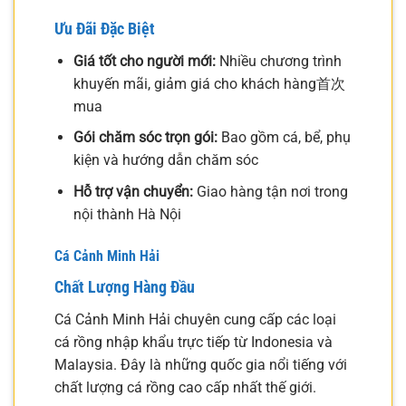
Ưu Đãi Đặc Biệt
Giá tốt cho người mới:
Nhiều chương trình
khuyến mãi, giảm giá cho khách hàng首次
mua
Gói chăm sóc trọn gói:
Bao gồm cá, bể, phụ
kiện và hướng dẫn chăm sóc
Hỗ trợ vận chuyển:
Giao hàng tận nơi trong
nội thành Hà Nội
Cá Cảnh Minh Hải
Chất Lượng Hàng Đầu
Cá Cảnh Minh Hải chuyên cung cấp các loại
cá rồng nhập khẩu trực tiếp từ Indonesia và
Malaysia. Đây là những quốc gia nổi tiếng với
chất lượng cá rồng cao cấp nhất thế giới.