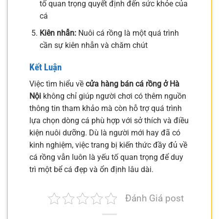
tố quan trọng quyết định đến sức khỏe của
cá
Kiên nhẫn:
Nuôi cá rồng là một quá trình
cần sự kiên nhẫn và chăm chút
Kết Luận
Việc tìm hiểu về
cửa hàng bán cá rồng ở Hà
Nội
không chỉ giúp người chơi có thêm nguồn
thông tin tham khảo mà còn hỗ trợ quá trình
lựa chọn dòng cá phù hợp với sở thích và điều
kiện nuôi dưỡng. Dù là người mới hay đã có
kinh nghiệm, việc trang bị kiến thức đầy đủ về
cá rồng vẫn luôn là yếu tố quan trọng để duy
trì một bể cá đẹp và ổn định lâu dài.
Đánh Giá post