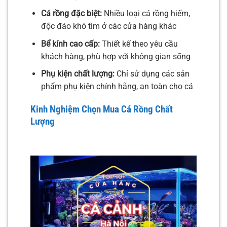
Cá rồng đặc biệt:
Nhiều loại cá rồng hiếm,
độc đáo khó tìm ở các cửa hàng khác
Bể kính cao cấp:
Thiết kế theo yêu cầu
khách hàng, phù hợp với không gian sống
Phụ kiện chất lượng:
Chỉ sử dụng các sản
phẩm phụ kiện chính hãng, an toàn cho cá
Kinh Nghiệm Chọn Mua Cá Rồng Chất
Lượng