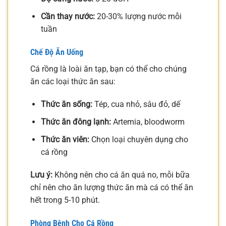
Cần thay nước:
20-30% lượng nước mỗi
tuần
Chế Độ Ăn Uống
Cá rồng là loài ăn tạp, bạn có thể cho chúng
ăn các loại thức ăn sau:
Thức ăn sống:
Tép, cua nhỏ, sâu đỏ, dế
Thức ăn đông lạnh:
Artemia, bloodworm
Thức ăn viên:
Chọn loại chuyên dụng cho
cá rồng
Lưu ý:
Không nên cho cá ăn quá no, mỗi bữa
chỉ nên cho ăn lượng thức ăn mà cá có thể ăn
hết trong 5-10 phút.
Phòng Bệnh Cho Cá Rồng