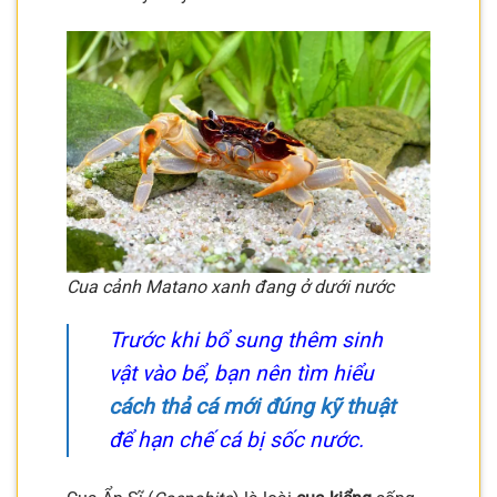
Cua cảnh Matano xanh đang ở dưới nước
Trước khi bổ sung thêm sinh
vật vào bể, bạn nên tìm hiểu
cách thả cá mới đúng kỹ thuật
để hạn chế cá bị sốc nước.