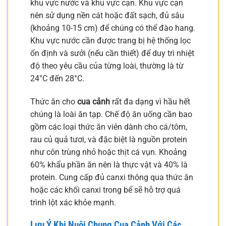
khu vực nước và khu vực cạn. Khu vực cạn
nên sử dụng nền cát hoặc đất sạch, đủ sâu
(khoảng 10-15 cm) để chúng có thể đào hang.
Khu vực nước cần được trang bị hệ thống lọc
ổn định và sưởi (nếu cần thiết) để duy trì nhiệt
độ theo yêu cầu của từng loài, thường là từ
24°C đến 28°C.
Thức ăn cho
cua cảnh
rất đa dạng vì hầu hết
chúng là loài ăn tạp. Chế độ ăn uống cần bao
gồm các loại thức ăn viên dành cho cá/tôm,
rau củ quả tươi, và đặc biệt là nguồn protein
như côn trùng nhỏ hoặc thịt cá vụn. Khoảng
60% khẩu phần ăn nên là thực vật và 40% là
protein. Cung cấp đủ canxi thông qua thức ăn
hoặc các khối canxi trong bể sẽ hỗ trợ quá
trình lột xác khỏe mạnh.
Lưu Ý Khi Nuôi Chung
Cua Cảnh
Với Các