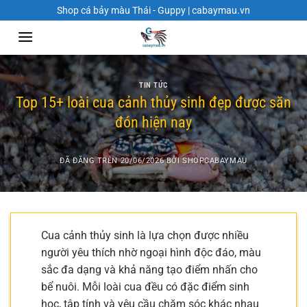
Chuyển
Shop cá bảy màu Thái - Guppy | cabaymau.vn
đến
nội
dung
TIN TỨC
Top 15+ loài cua cảnh thủy sinh đẹp được săn
đón hiện nay
ĐÃ ĐĂNG TRÊN
20/06/2026
BỞI
SHOPCABAYMAU
Cua cảnh thủy sinh là lựa chọn được nhiều
người yêu thích nhờ ngoại hình độc đáo, màu
sắc đa dạng và khả năng tạo điểm nhấn cho
bể nuôi. Mỗi loài cua đều có đặc điểm sinh
học, tập tính và yêu cầu chăm sóc khác nhau