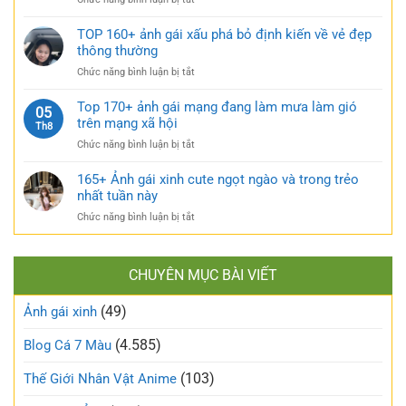
gái
nhàng
Top
múp
cực
120+
TOP 160+ ảnh gái xấu phá bỏ định kiến về vẻ đẹp
nóng
kỳ
gái
thông thường
bỏng
cuốn
xinh
và
hút
ở
Chức năng bình luận bị tắt
tự
căng
TOP
sướng
tràn
160+
Top 170+ ảnh gái mạng đang làm mưa làm gió
táo
05
sức
ảnh
trên mạng xã hội
bạo
Th8
sống
gái
và
ở
Chức năng bình luận bị tắt
xấu
nóng
Top
phá
bỏng
170+
165+ Ảnh gái xinh cute ngọt ngào và trong trẻo
bỏ
khó
ảnh
nhất tuần này
định
cưỡng
gái
kiến
ở
Chức năng bình luận bị tắt
mạng
về
165+
đang
vẻ
Ảnh
làm
đẹp
gái
mưa
thông
CHUYÊN MỤC BÀI VIẾT
xinh
làm
thường
cute
gió
(49)
ngọt
Ảnh gái xinh
trên
ngào
mạng
và
(4.585)
Blog Cá 7 Màu
xã
trong
hội
trẻo
(103)
Thế Giới Nhân Vật Anime
nhất
tuần