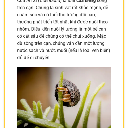
Cua Ẩn Sĩ (
Coenobita
) là loài
cua kiểng
sống
trên cạn. Chúng là sinh vật rất khỏe mạnh, dễ
chăm sóc và có tuổi thọ tương đối cao,
thường phát triển tốt nhất khi được nuôi theo
nhóm. Điều kiện nuôi lý tưởng là một bể cạn
có cát sâu để chúng có thể chui xuống. Mặc
dù sống trên cạn, chúng vẫn cần một lượng
nước sạch và nước muối (nếu là loài ven biển)
đủ để di chuyển.