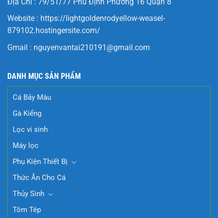
Địa Chỉ : 79/51/77 Phú Định Phường 16 Quận 8
Website :
https://lightgoldenrodyellow-weasel-
879102.hostingersite.com/
Gmail :
nguyenvantai210191@gmail.com
DANH MỤC SẢN PHẨM
Cá Bảy Màu
Gà Kiểng
Lọc vi sinh
Máy lọc
Phụ Kiện Thiết Bị
Thức Ăn Cho Cá
Thủy Sinh
Tôm Tép