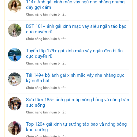
Ảnh
114+ Ảnh gái xinh mặc váy ngủ nhẹ nhàng nhưng
gái
đầy gợi cảm
xinh
ở
Chức năng bình luận bị tắt
mặc
114+
váy
Ảnh
BST 101+ ảnh gái xinh mặc váy siêu ngắn táo bạo
ngắn
gái
cực quyến rũ
trắng
xinh
trong
ở
Chức năng bình luận bị tắt
mặc
trẻo
BST
váy
cực
101+
Tuyển tập 179+ gái xinh mặc váy ngắn đen bí ẩn
ngủ
gợi
ảnh
cực quyến rũ
nhẹ
cảm
gái
nhàng
ở
Chức năng bình luận bị tắt
xinh
nhưng
Tuyển
mặc
đầy
tập
Tải 149+ bộ ảnh gái xinh mặc váy nhẹ nhàng cực
váy
gợi
179+
kỳ cuốn hút
siêu
cảm
gái
ngắn
ở
Chức năng bình luận bị tắt
xinh
táo
Tải
mặc
bạo
149+
Sưu tầm 185+ ảnh gái múp nóng bỏng và căng tràn
váy
cực
bộ
sức sống
ngắn
quyến
ảnh
đen
rũ
ở
Chức năng bình luận bị tắt
gái
bí
Sưu
xinh
ẩn
tầm
Top 120+ gái xinh tự sướng táo bạo và nóng bỏng
mặc
cực
185+
khó cưỡng
váy
quyến
ảnh
nhẹ
rũ
ở
Chức năng bình luận bị tắt