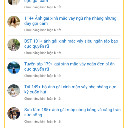
cực gợi cảm
ở
Chức năng bình luận bị tắt
170+
Ảnh
114+ Ảnh gái xinh mặc váy ngủ nhẹ nhàng nhưng
gái
đầy gợi cảm
xinh
ở
Chức năng bình luận bị tắt
mặc
114+
váy
Ảnh
BST 101+ ảnh gái xinh mặc váy siêu ngắn táo bạo
ngắn
gái
cực quyến rũ
trắng
xinh
trong
ở
Chức năng bình luận bị tắt
mặc
trẻo
BST
váy
cực
101+
Tuyển tập 179+ gái xinh mặc váy ngắn đen bí ẩn
ngủ
gợi
ảnh
cực quyến rũ
nhẹ
cảm
gái
nhàng
ở
Chức năng bình luận bị tắt
xinh
nhưng
Tuyển
mặc
đầy
tập
Tải 149+ bộ ảnh gái xinh mặc váy nhẹ nhàng cực
váy
gợi
179+
kỳ cuốn hút
siêu
cảm
gái
ngắn
ở
Chức năng bình luận bị tắt
xinh
táo
Tải
mặc
bạo
149+
Sưu tầm 185+ ảnh gái múp nóng bỏng và căng tràn
váy
cực
bộ
sức sống
ngắn
quyến
ảnh
đen
rũ
ở
Chức năng bình luận bị tắt
gái
bí
Sưu
xinh