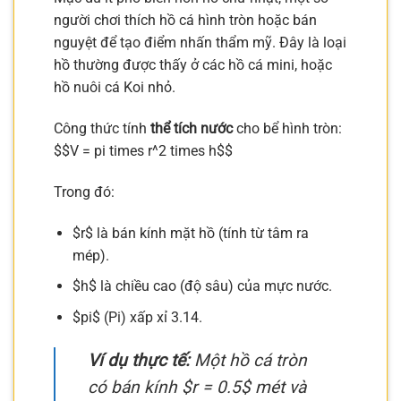
người chơi thích hồ cá hình tròn hoặc bán
nguyệt để tạo điểm nhấn thẩm mỹ. Đây là loại
hồ thường được thấy ở các hồ cá mini, hoặc
hồ nuôi cá Koi nhỏ.
Công thức tính
thể tích nước
cho bể hình tròn:
$$V = pi times r^2 times h$$
Trong đó:
$r$ là bán kính mặt hồ (tính từ tâm ra
mép).
$h$ là chiều cao (độ sâu) của mực nước.
$pi$ (Pi) xấp xỉ 3.14.
Ví dụ thực tế:
Một hồ cá tròn
có bán kính $r = 0.5$ mét và