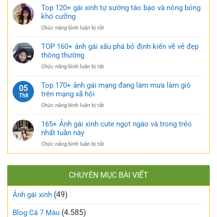
ẩn
tầm
Top 120+ gái xinh tự sướng táo bạo và nóng bỏng
mặc
cực
185+
khó cưỡng
váy
quyến
ảnh
nhẹ
rũ
ở
Chức năng bình luận bị tắt
gái
nhàng
Top
múp
cực
120+
TOP 160+ ảnh gái xấu phá bỏ định kiến về vẻ đẹp
nóng
kỳ
gái
thông thường
bỏng
cuốn
xinh
và
hút
ở
Chức năng bình luận bị tắt
tự
căng
TOP
sướng
tràn
160+
Top 170+ ảnh gái mạng đang làm mưa làm gió
táo
05
sức
ảnh
trên mạng xã hội
bạo
Th8
sống
gái
và
ở
Chức năng bình luận bị tắt
xấu
nóng
Top
phá
bỏng
170+
165+ Ảnh gái xinh cute ngọt ngào và trong trẻo
bỏ
khó
ảnh
nhất tuần này
định
cưỡng
gái
kiến
ở
Chức năng bình luận bị tắt
mạng
về
165+
đang
vẻ
Ảnh
làm
đẹp
gái
mưa
thông
CHUYÊN MỤC BÀI VIẾT
xinh
làm
thường
cute
gió
(49)
ngọt
Ảnh gái xinh
trên
ngào
mạng
và
(4.585)
Blog Cá 7 Màu
xã