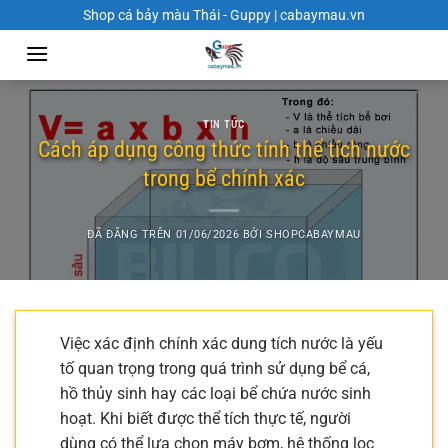
Chuyển
Shop cá bảy màu Thái - Guppy | cabaymau.vn
đến
nội
dung
TIN TỨC
Cách áp dụng công thức tính thể tích nước
trong bể chính xác
ĐÃ ĐĂNG TRÊN
01/06/2026
BỞI
SHOPCABAYMAU
Việc xác định chính xác dung tích nước là yếu
tố quan trọng trong quá trình sử dụng bể cá,
hồ thủy sinh hay các loại bể chứa nước sinh
hoạt. Khi biết được thể tích thực tế, người
dùng có thể lựa chọn máy bơm, hệ thống lọc