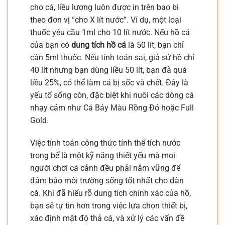
cho cá, liều lượng luôn được in trên bao bì
theo đơn vị “cho X lít nước”. Ví dụ, một loại
thuốc yêu cầu 1ml cho 10 lít nước. Nếu hồ cá
của bạn có
dung tích hồ cá
là 50 lít, bạn chỉ
cần 5ml thuốc. Nếu tính toán sai, giả sử hồ chỉ
40 lít nhưng bạn dùng liều 50 lít, bạn đã quá
liều 25%, có thể làm cá bị sốc và chết. Đây là
yếu tố sống còn, đặc biệt khi nuôi các dòng cá
nhạy cảm như Cá Bảy Màu Rồng Đỏ hoặc Full
Gold.
Việc tính toán công thức tính thể tích nước
trong bể là một kỹ năng thiết yếu mà mọi
người chơi cá cảnh đều phải nắm vững để
đảm bảo môi trường sống tốt nhất cho đàn
cá. Khi đã hiểu rõ dung tích chính xác của hồ,
bạn sẽ tự tin hơn trong việc lựa chọn thiết bị,
xác định mật độ thả cá, và xử lý các vấn đề