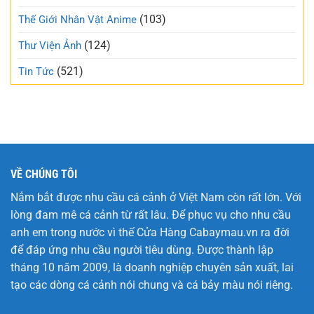
trong
hội
trẻo
(103)
Thế Giới Nhân Vật Anime
nhất
tuần
(124)
Thư Viện Ảnh
này
(521)
Tin Tức
VỀ CHÚNG TÔI
Nắm bắt được nhu cầu cá cảnh ở Việt Nam còn rất lớn. Với
lòng đam mê cá cảnh từ rất lâu. Để phục vụ cho nhu cầu
anh em trong nước vì thế Cửa Hàng
Cabaymau.vn
ra đời
để đáp ứng nhu cầu người tiêu dùng. Được thành lập
tháng 10 năm 2009, là doanh nghiệp chuyên sản xuất, lai
tạo các dòng cá cảnh nói chung và cá bảy màu nói riêng.