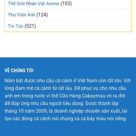
trẻo
(103)
Thế Giới Nhân Vật Anime
nhất
tuần
(124)
Thư Viện Ảnh
này
(521)
Tin Tức
VỀ CHÚNG TÔI
Nắm bắt được nhu cầu cá cảnh ở Việt Nam còn rất lớn. Với
lòng đam mê cá cảnh từ rất lâu. Để phục vụ cho nhu cầu
anh em trong nước vì thế Cửa Hàng
Cabaymau.vn
ra đời
để đáp ứng nhu cầu người tiêu dùng. Được thành lập
tháng 10 năm 2009, là doanh nghiệp chuyên sản xuất, lai
tạo các dòng cá cảnh nói chung và cá bảy màu nói riêng.