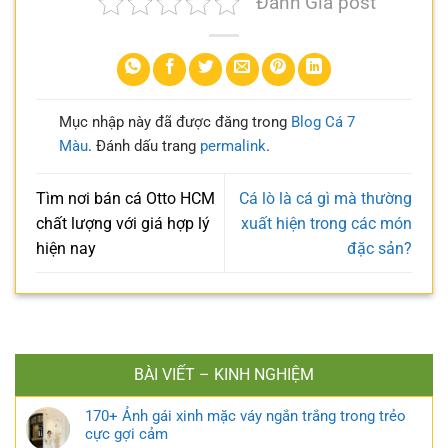
Đánh Giá post
Mục nhập này đã được đăng trong
Blog Cá 7
Màu
. Đánh dấu trang
permalink
.
Tìm nơi bán cá Otto HCM
Cá lò là cá gì mà thường
chất lượng với giá hợp lý
xuất hiện trong các món
hiện nay
đặc sản?
BÀI VIẾT – KINH NGHIỆM
170+ Ảnh gái xinh mặc váy ngắn trắng trong trẻo
cực gợi cảm