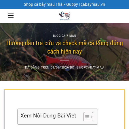
Chuyển
Shop cá bảy màu Thái - Guppy | cabaymau.vn
đến
nội
dung
BLOG CÁ 7 MÀU
Hướng dẫn tra cứu và check mã cá Rồng đúng
cách hiện nay
ĐÃ ĐĂNG TRÊN
01/06/2026
BỞI
SHOPCABAYMAU
Xem Nội Dung Bài Viết