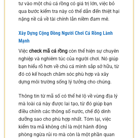
tư vào một chú cá rồng có giá trị lớn, việc bỏ
qua bước kiểm tra này có thể dẫn đến thiệt hại
nặng nề cả về tài chính lẫn niềm đam mê.
Xây Dựng Cộng Đồng Người Chơi Cá Rồng Lành
Mạnh
Việc
check mã cá rồng
còn thể hiện sự chuyên
nghiệp và nghiêm túc của người chơi. Nó giúp
bạn hiểu rõ hơn về chú cá mình sắp sở hữu, từ
đó có kế hoạch chăm sóc phù hợp và xây
dựng môi trường sống lý tưởng cho chúng.
Thông tin từ mã số có thể hé lộ về vùng địa lý
mà loài cá này được lai tạo, từ đó giúp bạn
điều chỉnh các thông số nước, chế độ dinh
dưỡng sao cho phù hợp nhất. Tóm lại, việc
kiểm tra mã không chỉ là một hành động
phòng ngừa rủi ro mà còn là một phần quan