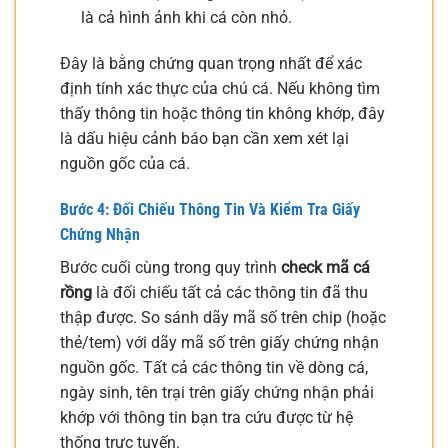
là cả hình ảnh khi cá còn nhỏ.
Đây là bằng chứng quan trọng nhất để xác
định tính xác thực của chú cá. Nếu không tìm
thấy thông tin hoặc thông tin không khớp, đây
là dấu hiệu cảnh báo bạn cần xem xét lại
nguồn gốc của cá.
Bước 4: Đối Chiếu Thông Tin Và Kiểm Tra Giấy
Chứng Nhận
Bước cuối cùng trong quy trình
check mã cá
rồng
là đối chiếu tất cả các thông tin đã thu
thập được. So sánh dãy mã số trên chip (hoặc
thẻ/tem) với dãy mã số trên giấy chứng nhận
nguồn gốc. Tất cả các thông tin về dòng cá,
ngày sinh, tên trại trên giấy chứng nhận phải
khớp với thông tin bạn tra cứu được từ hệ
thống trực tuyến.