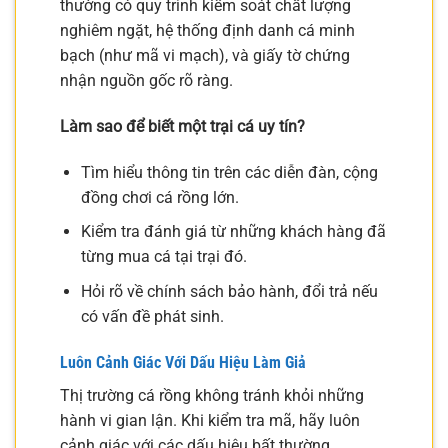
thường có quy trình kiểm soát chất lượng
nghiêm ngặt, hệ thống định danh cá minh
bạch (như mã vi mạch), và giấy tờ chứng
nhận nguồn gốc rõ ràng.
Làm sao để biết một trại cá uy tín?
Tìm hiểu thông tin trên các diễn đàn, cộng
đồng chơi cá rồng lớn.
Kiểm tra đánh giá từ những khách hàng đã
từng mua cá tại trại đó.
Hỏi rõ về chính sách bảo hành, đổi trả nếu
có vấn đề phát sinh.
Luôn Cảnh Giác Với Dấu Hiệu Làm Giả
Thị trường cá rồng không tránh khỏi những
hành vi gian lận. Khi kiểm tra mã, hãy luôn
cảnh giác với các dấu hiệu bất thường.