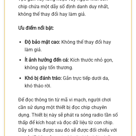
chip chứa một dãy số định danh duy nhất,
không thể thay đổi hay làm giả.
Ưu điểm nổi bật:
Độ bảo mật cao:
Không thể thay đổi hay
làm giả.
Ít ảnh hưởng đến cá:
Kích thước nhỏ gọn,
không gây tổn thương.
Khó bị đánh tráo:
Gắn trực tiếp dưới da,
khó tháo rời.
Để đọc thông tin từ mã vi mạch, người chơi
cần sử dụng một thiết bị đọc chip chuyên
dụng. Thiết bị này sẽ phát ra sóng radio tần số
thấp để kích hoạt và đọc dữ liệu từ con chip.
Dãy số thu được sau đó sẽ được đối chiếu với