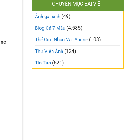
làm
CHUYÊN MỤC BÀI VIẾT
xinh
gió
cute
trên
(49)
ngọt
Ảnh gái xinh
mạng
ngào
xã
và
(4.585)
Blog Cá 7 Màu
hội
trong
trẻo
(103)
Thế Giới Nhân Vật Anime
 nơi
nhất
tuần
(124)
Thư Viện Ảnh
này
(521)
Tin Tức