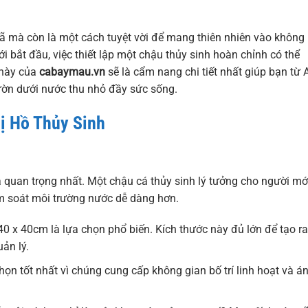
hã mà còn là một cách tuyệt vời để mang thiên nhiên vào không
 bắt đầu, việc thiết lập một chậu thủy sinh hoàn chỉnh có thể
t này của
cabaymau.vn
sẽ là cẩm nang chi tiết nhất giúp bạn từ 
ườn dưới nước thu nhỏ đầy sức sống.
ị Hồ Thủy Sinh
à quan trọng nhất. Một chậu cá thủy sinh lý tưởng cho người mớ
ểm soát môi trường nước dễ dàng hơn.
0 x 40cm là lựa chọn phổ biến. Kích thước này đủ lớn để tạo ra
ản lý.
ọn tốt nhất vì chúng cung cấp không gian bố trí linh hoạt và á