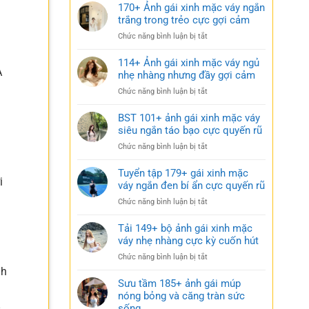
170+ Ảnh gái xinh mặc váy ngắn
trắng trong trẻo cực gợi cảm
ở
Chức năng bình luận bị tắt
170+
Ảnh
114+ Ảnh gái xinh mặc váy ngủ
A
gái
nhẹ nhàng nhưng đầy gợi cảm
xinh
ở
Chức năng bình luận bị tắt
mặc
114+
váy
Ảnh
BST 101+ ảnh gái xinh mặc váy
ngắn
gái
siêu ngắn táo bạo cực quyến rũ
trắng
xinh
trong
ở
Chức năng bình luận bị tắt
mặc
trẻo
BST
váy
cực
101+
Tuyển tập 179+ gái xinh mặc
ngủ
gợi
i
ảnh
váy ngắn đen bí ẩn cực quyến rũ
nhẹ
cảm
gái
nhàng
ở
Chức năng bình luận bị tắt
xinh
nhưng
Tuyển
mặc
đầy
tập
Tải 149+ bộ ảnh gái xinh mặc
váy
gợi
179+
váy nhẹ nhàng cực kỳ cuốn hút
siêu
cảm
gái
ngắn
ở
Chức năng bình luận bị tắt
xinh
táo
Tải
nh
mặc
bạo
149+
Sưu tầm 185+ ảnh gái múp
váy
cực
bộ
nóng bỏng và căng tràn sức
ngắn
quyến
ảnh
sống
đen