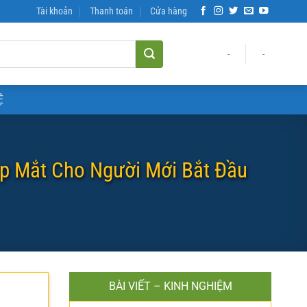
Tài khoản
Thanh toán
Cửa hàng
-
-
Ệ
ẹp Mắt Cho Người Mới Bắt Đầu
BÀI VIẾT – KINH NGHIỆM