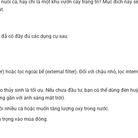
uôi cá, hay chỉ là một khu vườn cây trang trí? Mục đích này s
t.
n đã có đầy đủ các dụng cụ sau:
er) hoặc lọc ngoài bể (external filter). Đối với chậu nhỏ, lọc intern
thủy sinh là tối ưu. Nếu chưa đầu tư, bạn có thể dùng đèn hu
ng gần với ánh sáng mặt trời).
i nhiều cá hoặc muốn tăng lượng oxy trong nước.
n trọng vào mùa đông.