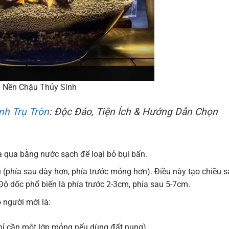
i Nền Chậu Thủy Sinh
nh Trụ Tròn
: Độc Đáo, Tiện Ích & Hướng Dẫn Chọn
a qua bằng nước sạch để loại bỏ bụi bẩn.
u (phía sau dày hơn, phía trước mỏng hơn). Điều này tạo chiều 
Độ dốc phổ biến là phía trước 2-3cm, phía sau 5-7cm.
 người mới là:
chỉ cần một lớp mỏng nếu dùng đất nung).