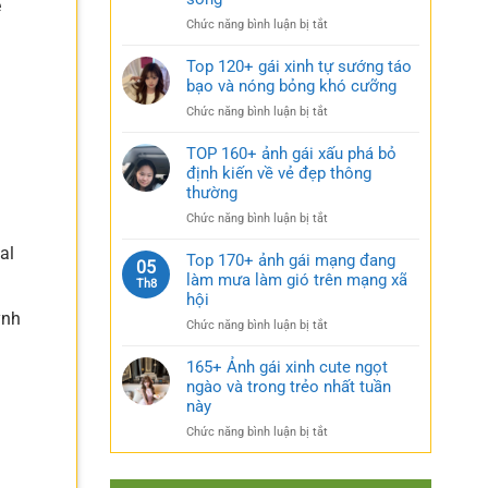
rũ
ẽ
gái
bí
ở
Chức năng bình luận bị tắt
xinh
ẩn
Sưu
mặc
cực
tầm
Top 120+ gái xinh tự sướng táo
váy
quyến
185+
bạo và nóng bỏng khó cưỡng
nhẹ
rũ
ảnh
nhàng
ở
Chức năng bình luận bị tắt
gái
cực
Top
múp
kỳ
120+
TOP 160+ ảnh gái xấu phá bỏ
nóng
cuốn
gái
định kiến về vẻ đẹp thông
bỏng
hút
xinh
thường
và
tự
căng
ở
Chức năng bình luận bị tắt
sướng
tràn
TOP
táo
sức
al
160+
Top 170+ ảnh gái mạng đang
bạo
05
sống
ảnh
làm mưa làm gió trên mạng xã
và
Th8
gái
nóng
hội
xấu
bỏng
ỳnh
ở
Chức năng bình luận bị tắt
phá
khó
Top
bỏ
cưỡng
170+
165+ Ảnh gái xinh cute ngọt
định
ảnh
ngào và trong trẻo nhất tuần
kiến
gái
về
này
mạng
vẻ
ở
Chức năng bình luận bị tắt
đang
đẹp
165+
làm
thông
Ảnh
mưa
thường
gái