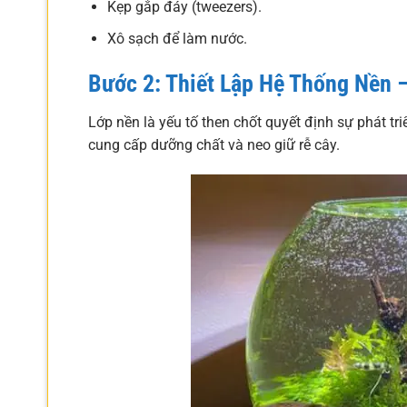
Kẹp gắp đáy (tweezers).
Xô sạch để làm nước.
Bước 2: Thiết Lập Hệ Thống Nền 
Lớp nền là yếu tố then chốt quyết định sự phát triể
cung cấp dưỡng chất và neo giữ rễ cây.