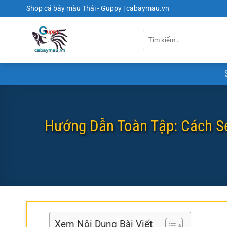
Chuyển
Shop cá bảy màu Thái - Guppy | cabaymau.vn
đến
nội
dung
Hướng Dẫn Toàn Tập: Cách Se
Xem Nội Dung Bài Viết