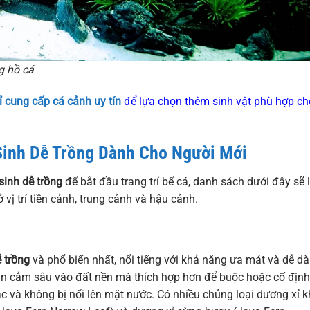
g hồ cá
ỉ cung cấp cá cảnh uy tín
để lựa chọn thêm sinh vật phù hợp ch
Sinh Dễ Trồng
Dành Cho Người Mới
sinh dễ trồng
để bắt đầu trang trí bể cá, danh sách dưới đây sẽ 
 vị trí tiền cảnh, trung cảnh và hậu cảnh.
ễ trồng
và phổ biến nhất, nổi tiếng với khả năng ưa mát và dễ d
cần cắm sâu vào đất nền mà thích hợp hơn để buộc hoặc cố định
ắc và không bị nổi lên mặt nước. Có nhiều chủng loại dương xỉ 