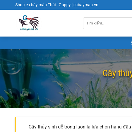
Chuyển
Shop cá bảy màu Thái - Guppy | cabaymau.vn
đến
nội
dung
Cây thủy
Cây thủy sinh dễ trồng luôn là lựa chọn hàng đầu