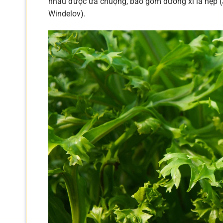
nhau được ưa chuộng, bao gồm dương xỉ lá hẹp (
Windelov).