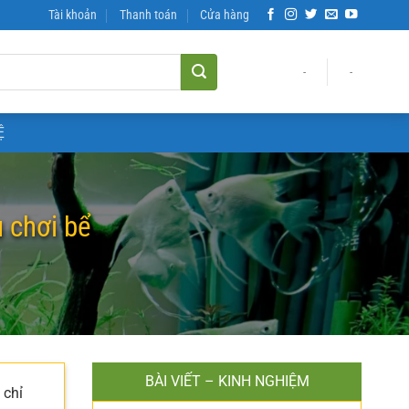
Tài khoản
Thanh toán
Cửa hàng
-
-
Ệ
u chơi bể
BÀI VIẾT – KINH NGHIỆM
 chỉ