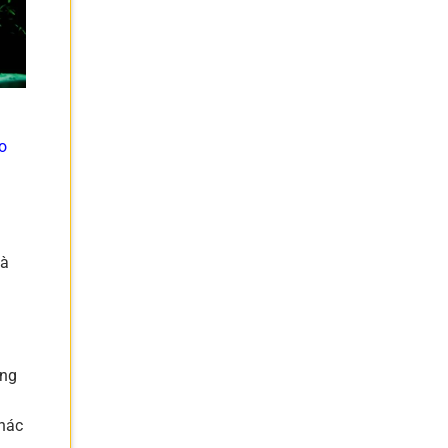
o
là
àng
khác