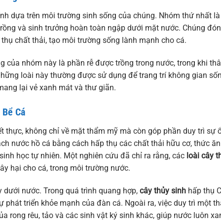
nh dựa trên môi trường sinh sống của chúng. Nhóm thứ nhất là
trồng và sinh trưởng hoàn toàn ngập dưới mặt nước. Chúng đó
 thụ chất thải, tạo môi trường sống lành mạnh cho cá.
g của nhóm này là phần rễ được trồng trong nước, trong khi th
 Những loài này thường được sử dụng để trang trí không gian sốn
mang lại vẻ xanh mát và thư giãn.
 Bể Cá
iết thực, không chỉ về mặt thẩm mỹ mà còn góp phần duy trì sự 
sạch nước hồ cá bằng cách hấp thụ các chất thải hữu cơ, thức ăn
sinh học tự nhiên. Một nghiên cứu đã chỉ ra rằng, các
loài cây t
gây hại cho cá, trong môi trường nước.
y dưới nước. Trong quá trình quang hợp,
cây thủy sinh
hấp thụ 
sự phát triển khỏe mạnh của đàn cá. Ngoài ra, việc duy trì một t
ủa rong rêu, tảo và các sinh vật ký sinh khác, giúp nước luôn xa