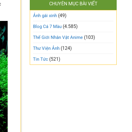
làm
CHUYÊN MỤC BÀI VIẾT
c
xinh
gió
cute
trên
(49)
ngọt
Ảnh gái xinh
mạng
ngào
xã
và
(4.585)
Blog Cá 7 Màu
hội
trong
trẻo
(103)
Thế Giới Nhân Vật Anime
nhất
tuần
(124)
Thư Viện Ảnh
này
(521)
Tin Tức