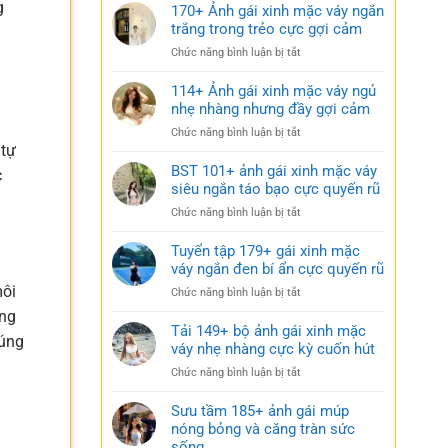
g
170+ Ảnh gái xinh mặc váy ngắn
trắng trong trẻo cực gợi cảm
ở
Chức năng bình luận bị tắt
170+
Ảnh
114+ Ảnh gái xinh mặc váy ngủ
gái
nhẹ nhàng nhưng đầy gợi cảm
xinh
ở
Chức năng bình luận bị tắt
mặc
 tự
114+
váy
Ảnh
BST 101+ ảnh gái xinh mặc váy
ngắn
c
gái
siêu ngắn táo bạo cực quyến rũ
trắng
xinh
trong
ở
Chức năng bình luận bị tắt
mặc
trẻo
BST
váy
cực
101+
Tuyển tập 179+ gái xinh mặc
ngủ
gợi
ảnh
váy ngắn đen bí ẩn cực quyến rũ
nhẹ
cảm
gái
nhàng
môi
ở
Chức năng bình luận bị tắt
xinh
nhưng
Tuyển
mặc
ạng
đầy
tập
Tải 149+ bộ ảnh gái xinh mặc
váy
gợi
húng
179+
váy nhẹ nhàng cực kỳ cuốn hút
siêu
cảm
gái
ngắn
ở
Chức năng bình luận bị tắt
xinh
táo
Tải
mặc
bạo
149+
Sưu tầm 185+ ảnh gái múp
váy
cực
bộ
nóng bỏng và căng tràn sức
ngắn
quyến
ảnh
sống
đen