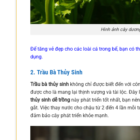
Hình ảnh cây dương
Để tăng vẻ đẹp cho các loài cá trong bể, bạn có 
dụng.
2.
Trầu Bà Thủy Sinh
Trầu bà thủy sinh
không chỉ được biết đến với côn
được cho là mang lại thịnh vượng và tài lộc. Đây 
thủy sinh dễ trồng
này phát triển tốt nhất, bạn nê
gắt. Việc thay nước cho chậu từ 2 đến 4 lần mỗi 
đảm bảo cây phát triển khỏe mạnh.