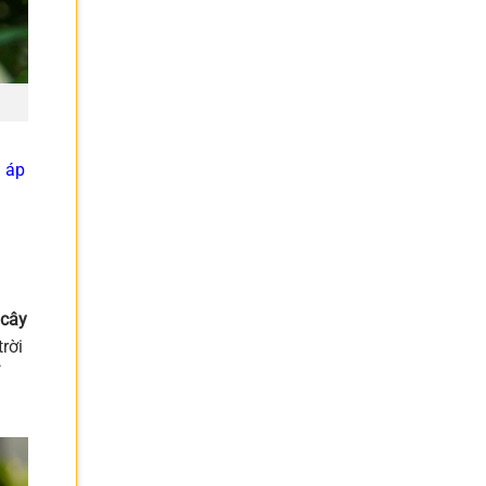
 áp
cây
rời