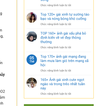
rũ
gái
bí
ở
Chức năng bình luận bị tắt
xinh
ẩn
Sưu
mặc
cực
ng
tầm
Top 120+ gái xinh tự sướng táo
váy
quyến
185+
bạo và nóng bỏng khó cưỡng
nhẹ
rũ
ảnh
nhàng
ở
Chức năng bình luận bị tắt
gái
cực
Top
múp
ân
kỳ
120+
TOP 160+ ảnh gái xấu phá bỏ
nóng
cuốn
g,
gái
định kiến về vẻ đẹp thông
bỏng
hút
xinh
thường
và
tự
căng
ở
Chức năng bình luận bị tắt
sướng
tràn
TOP
táo
sức
160+
Top 170+ ảnh gái mạng đang
bạo
05
sống
ảnh
làm mưa làm gió trên mạng xã
và
Th8
ổn
gái
nóng
hội
xấu
bỏng
ở
Chức năng bình luận bị tắt
phá
khó
hủy
Top
bỏ
cưỡng
170+
165+ Ảnh gái xinh cute ngọt
định
ảnh
ngào và trong trẻo nhất tuần
kiến
gái
về
này
mạng
CO2
vẻ
ở
Chức năng bình luận bị tắt
đang
đẹp
hảm
165+
làm
thông
Ảnh
nh
mưa
thường
gái