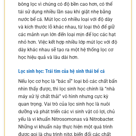
bông lọc vì chúng có độ bền cao hơn, có thể
tái sử dụng nhiều lần sau khi giặt nhẹ bằng
nước bể cá. Mút lọc có nhiều loại với độ dày
và kích thước lỗ khác nhau, từ loại thô để giữ
các mảnh vụn lớn đến loại mịn để lọc các hạt
nhỏ hơn. Việc kết hợp nhiều lớp mút lọc với độ
dày khác nhau sẽ tạo ra một hệ thống lọc cơ
học hiệu quả và lâu dài hơn.
Lọc sinh học: Trái tim của hệ sinh thái bể cá
Nếu lọc cơ học là “bác sĩ” loại bỏ các chất bẩn
nhìn thấy được, thì lọc sinh học chính là “nhà
máy xử lý chất thải” vô hình nhưng cực kỳ
quan trọng. Vai trò của lọc sinh học là nuôi
dưỡng và phát triển các vi sinh vật có lợi, chủ
yếu là vi khuẩn Nitrosomonas và Nitrobacter.
Những vi khuẩn này thực hiện một quá trình
được gọi là chu trình nitơ, biến đổi các chất