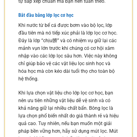
tự sắp xếp chuẩn mà bạn nên tuân theo.
Bắt đầu bằng lớp lọc cơ học
Khi nước từ bể cá được bơm vào bộ lọc, lớp
đầu tiên mà nó tiếp xúc phải là lớp lọc cơ học.
Đây là lớp “chịu髒” và có nhiệm vụ giữ lại các
mảnh vụn lớn trước khi chúng có cơ hội xâm
nhập vào các lớp lọc sâu hơn. Việc này không
chỉ giúp bảo vệ các vật liệu lọc sinh học và
hóa học mà còn kéo dài tuổi thọ cho toàn bộ
hệ thống.
Khi lựa chọn vật liệu cho lớp lọc cơ học, bạn
nên ưu tiên những vật liệu dễ vệ sinh và có
khả năng giữ lại nhiều chất bẩn. Bông lọc là
lựa chọn phổ biến nhất do giá thành rẻ và hiệu
quả cao. Tuy nhiên, nếu bạn muốn một giải
pháp bền vững hơn, hãy sử dụng mút lọc. Mút