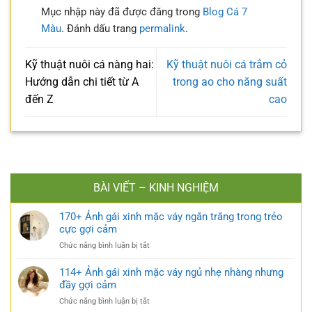
Mục nhập này đã được đăng trong
Blog Cá 7
Màu
. Đánh dấu trang
permalink
.
Kỹ thuật nuôi cá nàng hai:
Kỹ thuật nuôi cá trắm cỏ
Hướng dẫn chi tiết từ A
trong ao cho năng suất
đến Z
cao
BÀI VIẾT – KINH NGHIỆM
170+ Ảnh gái xinh mặc váy ngắn trắng trong trẻo
cực gợi cảm
ở
Chức năng bình luận bị tắt
170+
Ảnh
114+ Ảnh gái xinh mặc váy ngủ nhẹ nhàng nhưng
gái
đầy gợi cảm
xinh
ở
Chức năng bình luận bị tắt
mặc