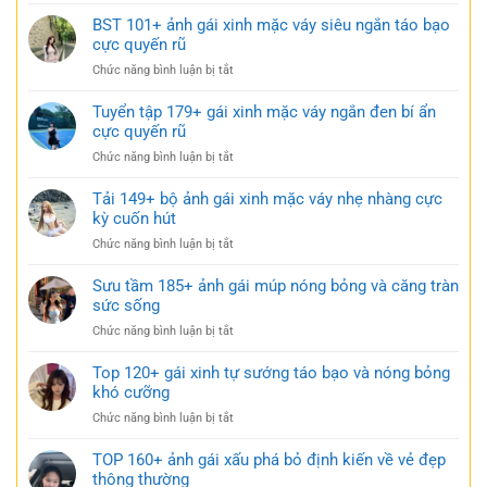
114+
váy
Ảnh
BST 101+ ảnh gái xinh mặc váy siêu ngắn táo bạo
ngắn
gái
cực quyến rũ
trắng
xinh
trong
ở
Chức năng bình luận bị tắt
mặc
trẻo
BST
váy
cực
101+
Tuyển tập 179+ gái xinh mặc váy ngắn đen bí ẩn
ngủ
gợi
ảnh
cực quyến rũ
nhẹ
cảm
gái
nhàng
ở
Chức năng bình luận bị tắt
xinh
nhưng
Tuyển
mặc
đầy
tập
Tải 149+ bộ ảnh gái xinh mặc váy nhẹ nhàng cực
váy
gợi
179+
kỳ cuốn hút
siêu
cảm
gái
ngắn
ở
Chức năng bình luận bị tắt
xinh
táo
Tải
mặc
bạo
149+
Sưu tầm 185+ ảnh gái múp nóng bỏng và căng tràn
váy
cực
bộ
sức sống
ngắn
quyến
ảnh
đen
rũ
ở
Chức năng bình luận bị tắt
gái
bí
Sưu
xinh
ẩn
tầm
Top 120+ gái xinh tự sướng táo bạo và nóng bỏng
mặc
cực
185+
khó cưỡng
váy
quyến
ảnh
nhẹ
rũ
ở
Chức năng bình luận bị tắt
gái
nhàng
Top
múp
cực
120+
TOP 160+ ảnh gái xấu phá bỏ định kiến về vẻ đẹp
nóng
kỳ
gái
thông thường
bỏng
cuốn