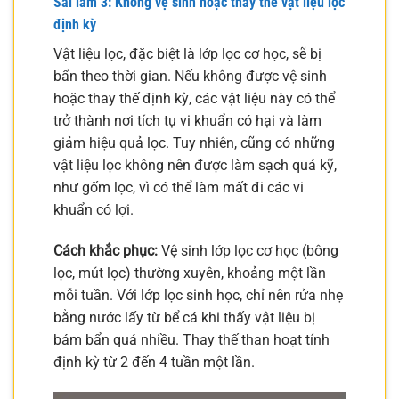
Sai lầm 3: Không vệ sinh hoặc thay thế vật liệu lọc
định kỳ
Vật liệu lọc, đặc biệt là lớp lọc cơ học, sẽ bị
bẩn theo thời gian. Nếu không được vệ sinh
hoặc thay thế định kỳ, các vật liệu này có thể
trở thành nơi tích tụ vi khuẩn có hại và làm
giảm hiệu quả lọc. Tuy nhiên, cũng có những
vật liệu lọc không nên được làm sạch quá kỹ,
như gốm lọc, vì có thể làm mất đi các vi
khuẩn có lợi.
Cách khắc phục:
Vệ sinh lớp lọc cơ học (bông
lọc, mút lọc) thường xuyên, khoảng một lần
mỗi tuần. Với lớp lọc sinh học, chỉ nên rửa nhẹ
bằng nước lấy từ bể cá khi thấy vật liệu bị
bám bẩn quá nhiều. Thay thế than hoạt tính
định kỳ từ 2 đến 4 tuần một lần.