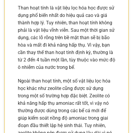
Than hoạt tính là vật liệu lọc hóa học được sử
dụng phổ biến nhất do hiệu quả cao và giá
thành hợp lý. Tuy nhiên, than hoạt tính không
phải là vật liệu vĩnh viễn. Sau một thời gian sử
dụng, các lỗ rỗng trên bề mặt than sẽ bị bão
hòa và mất đi khả năng hấp thụ. Vì vậy, bạn
cần thay thế than hoạt tính định kỳ, thường là
từ 2 đến 4 tuần một lần, tùy thuộc vào mức độ
ô nhiễm của nước trong bể.
Ngoài than hoạt tính, một số vật liệu lọc hóa
học khác như zeolite cũng được sử dụng
trong một số trường hợp đặc biệt. Zeolite có
khả năng hấp thụ amoniac rất tốt, vì vậy nó
thường được dùng trong các bể cá mới để
giúp kiểm soát nồng độ amoniac trong giai
đoạn đầu thiết lập hệ sinh thái. Tuy nhiên,
zeolite không nên được sử dụng lâu dài vì nó