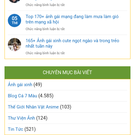
xinh
và
hút
ở
Chức năng bình luận bị tắt
tự
căng
TOP
sướng
tràn
160+
Top 170+ ảnh gái mạng đang làm mưa làm gió
táo
05
sức
ảnh
trên mạng xã hội
bạo
Th8
sống
gái
và
ở
Chức năng bình luận bị tắt
xấu
nóng
Top
phá
bỏng
170+
165+ Ảnh gái xinh cute ngọt ngào và trong trẻo
bỏ
khó
ảnh
nhất tuần này
định
cưỡng
gái
kiến
ở
Chức năng bình luận bị tắt
mạng
về
165+
đang
vẻ
Ảnh
làm
đẹp
gái
mưa
thông
CHUYÊN MỤC BÀI VIẾT
xinh
làm
thường
cute
gió
(49)
ngọt
Ảnh gái xinh
trên
ngào
mạng
và
(4.585)
Blog Cá 7 Màu
xã
trong
hội
trẻo
(103)
Thế Giới Nhân Vật Anime
nhất
tuần
(124)
Thư Viện Ảnh
này
(521)
Tin Tức