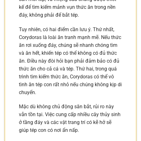
kế để tìm kiếm mảnh vụn thức ăn trong nền
đáy, không phải để bắt tép.
Tuy nhiên, có hai điểm cần lưu ý. Thứ nhất,
Corydoras là loài ăn tranh mạnh mẽ. Nếu thức
ăn rơi xuống đáy, chúng sẽ nhanh chóng tìm
và ăn hết, khiến tép có thể không có đủ thức
ăn. Điều này đòi hỏi bạn phải đảm bảo có đủ
thức ăn cho cả cá và tép. Thứ hai, trong quá
trình tìm kiếm thức ăn, Corydoras có thể vô
tình ăn tép con rất nhỏ nếu chúng không kịp di
chuyển.
Mặc dù không chủ động săn bắt, rủi ro này
vẫn tồn tại. Việc cung cấp nhiều cây thủy sinh
ở tầng đáy và các vật trang trí có kẽ hở sẽ
giúp tép con có nơi ẩn nấp.