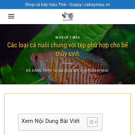
Chuyển
Shop cá bảy màu Thái - Guppy | cabaymau.vn
đến
nội
dung
BLOG CÁ 7 MÀU
Các loại cá nuôi chung với tép phù hợp cho bể
thủy sinh
ĐÃ ĐĂNG TRÊN
12/06/2026
BỞI
SHOPCABAYMAU
Xem Nội Dung Bài Viết