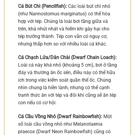
Cá Bút Chì (Pencilfish):
Các loài bút chì nhỏ
(như Nannostomus marginatus) có thể hòa
hợp với tép. Chúng là loài bơi tầng giữa và
trên, khá nhút nhát và hiếm khi gây hại cho
tép trưởng thành. Tép con vẫn có nguy cơ,
nhưng thấp hơn so với nhiều loài cá khác.
Cá Chạch Lửa/Dân Chài (Dwarf Chain Loach):
Loài cá này khá nhỏ (khoảng 5 cm), bơi ở tầng
đáy và thường ăn ốc sên, điều này có thể hữu
ích trong việc kiểm soát quần thể ốc. Chúng
nhìn chung là hiền lành, nhưng có thể cạnh
tranh thức ăn với tép và đôi khi cũng sẽ ăn tép
con nếu có cơ hội.
Cá Cầu Vồng Nhỏ (Dwarf Rainbowfish):
Một
số loài cầu vồng nhỏ như Melanotaenia
praecox (Dwarf Neon Rainbowfish) cũng có