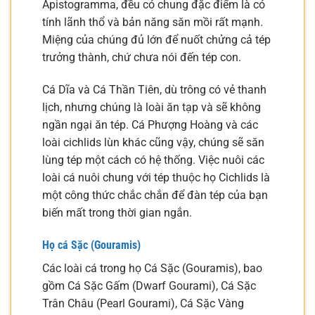
Apistogramma, đều có chung đặc điểm là có
tính lãnh thổ và bản năng săn mồi rất mạnh.
Miệng của chúng đủ lớn để nuốt chửng cả tép
trưởng thành, chứ chưa nói đến tép con.
Cá Dĩa và Cá Thần Tiên, dù trông có vẻ thanh
lịch, nhưng chúng là loài ăn tạp và sẽ không
ngần ngại ăn tép. Cá Phượng Hoàng và các
loài cichlids lùn khác cũng vậy, chúng sẽ săn
lùng tép một cách có hệ thống. Việc nuôi các
loài cá nuôi chung với tép thuộc họ Cichlids là
một công thức chắc chắn để đàn tép của bạn
biến mất trong thời gian ngắn.
Họ cá Sặc (Gouramis)
Các loài cá trong họ Cá Sặc (Gouramis), bao
gồm Cá Sặc Gấm (Dwarf Gourami), Cá Sặc
Trân Châu (Pearl Gourami), Cá Sặc Vàng