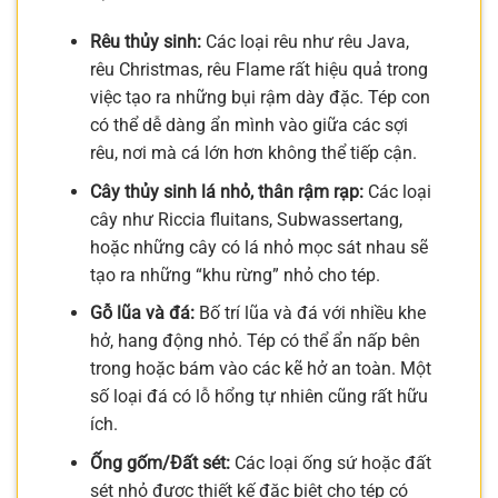
Rêu thủy sinh:
Các loại rêu như rêu Java,
rêu Christmas, rêu Flame rất hiệu quả trong
việc tạo ra những bụi rậm dày đặc. Tép con
có thể dễ dàng ẩn mình vào giữa các sợi
rêu, nơi mà cá lớn hơn không thể tiếp cận.
Cây thủy sinh lá nhỏ, thân rậm rạp:
Các loại
cây như Riccia fluitans, Subwassertang,
hoặc những cây có lá nhỏ mọc sát nhau sẽ
tạo ra những “khu rừng” nhỏ cho tép.
Gỗ lũa và đá:
Bố trí lũa và đá với nhiều khe
hở, hang động nhỏ. Tép có thể ẩn nấp bên
trong hoặc bám vào các kẽ hở an toàn. Một
số loại đá có lỗ hổng tự nhiên cũng rất hữu
ích.
Ống gốm/Đất sét:
Các loại ống sứ hoặc đất
sét nhỏ được thiết kế đặc biệt cho tép có