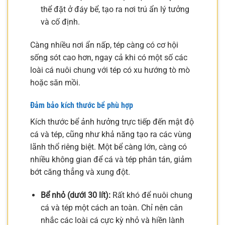
thể đặt ở đáy bể, tạo ra nơi trú ẩn lý tưởng
và cố định.
Càng nhiều nơi ẩn nấp, tép càng có cơ hội
sống sót cao hơn, ngay cả khi có một số các
loài cá nuôi chung với tép có xu hướng tò mò
hoặc săn mồi.
Đảm bảo kích thước bể phù hợp
Kích thước bể ảnh hưởng trực tiếp đến mật độ
cá và tép, cũng như khả năng tạo ra các vùng
lãnh thổ riêng biệt. Một bể càng lớn, càng có
nhiều không gian để cá và tép phân tán, giảm
bớt căng thẳng và xung đột.
Bể nhỏ (dưới 30 lít):
Rất khó để nuôi chung
cá và tép một cách an toàn. Chỉ nên cân
nhắc các loài cá cực kỳ nhỏ và hiền lành