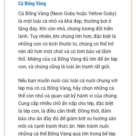
Cá Bống Vàng
Cá Bống Vàng (Neon Goby hoặc Yellow Goby)
là một loài cá nhỏ và khá đẹp, thường bơi ở
tầng đáy. Khi còn nhỏ, chúng tương đối hiền
lành. Tuy nhiên, khi chúng lớn hơn, đặc biệt là
những con có kích thước to, chúng có thể trở
nên dữ hơn một chút và có tính bảo vệ lãnh
thổ. Miệng của cá Bống Vàng đủ lớn để ăn tép
con, và chúng cũng là loài ăn tranh rất giỏi.
Nếu bạn muốn nuôi các loài cá nuôi chung với
tép mà có cá Bống Vàng, hãy chọn những cá
thể còn nhỏ và quan sát kỹ hành vi của chúng.
Cung cấp nhiều chỗ ẩn nấp cho tép, đặc biệt
là tép con, là điều cần thiết. Đồng thời, đảm
bảo cho ăn đầy đủ để giảm bớt xu hướng săn
mồi và cạnh tranh thức ăn. Nên tránh nuôi
những cá thể Bống Vàng quá lớn trong bể tép.