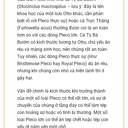
(Otocinclus macrospilus – lưu ý: đây là tên
khoa học của một loài Otto khác, cần phân
biệt rõ với Pleco thực sự) hoặc cá Trực Thăng
(Farlowella acus) thường được coi là an toàn
hơn so với các dòng Pleco lớn. Cá Tỳ Bà
Bướm có kích thước tương tự Otto, chủ yếu ăn
rêu và màng sinh học, nên chúng rất an toàn.
Tuy nhiên, các dòng Pleco thực sự (như
Bristlenose Pleco hay Royal Pleco) dù ăn rêu,
nhưng khi chúng còn nhỏ và hiền lành thì ít
gây hại.
Vấn đề chính là kích thước khi trưởng thành
của một số loài Pleco có thể rất lớn, và sự di
chuyển của chúng ở tầng đáy có thể làm tép
con hoảng sợ hoặc vô tình bị thương. Một số
loài Pleco lớn có thể ăn tép chết hoặc tép con
yếu ớt nằm yên một chỗ.