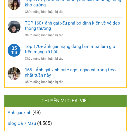
cực
185+
khó cưỡng
váy
quyến
ảnh
nhẹ
rũ
ở
Chức năng bình luận bị tắt
gái
nhàng
Top
múp
cực
120+
TOP 160+ ảnh gái xấu phá bỏ định kiến về vẻ đẹp
nóng
kỳ
gái
thông thường
bỏng
cuốn
xinh
và
hút
ở
Chức năng bình luận bị tắt
tự
căng
TOP
sướng
tràn
160+
Top 170+ ảnh gái mạng đang làm mưa làm gió
táo
05
sức
ảnh
trên mạng xã hội
bạo
Th8
sống
gái
và
ở
Chức năng bình luận bị tắt
xấu
nóng
Top
phá
bỏng
170+
165+ Ảnh gái xinh cute ngọt ngào và trong trẻo
bỏ
khó
ảnh
nhất tuần này
định
cưỡng
gái
kiến
ở
Chức năng bình luận bị tắt
mạng
về
165+
đang
vẻ
Ảnh
làm
đẹp
gái
mưa
thông
CHUYÊN MỤC BÀI VIẾT
xinh
làm
thường
cute
gió
(49)
ngọt
Ảnh gái xinh
trên
ngào
mạng
và
(4.585)
Blog Cá 7 Màu
xã
trong
hội