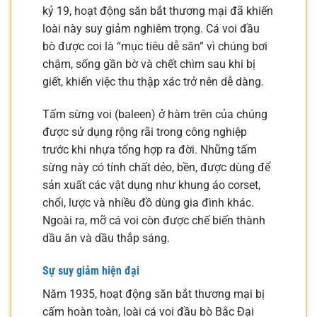
kỷ 19, hoạt động săn bắt thương mại đã khiến
loài này suy giảm nghiêm trọng. Cá voi đầu
bò được coi là “mục tiêu dễ săn” vì chúng bơi
chậm, sống gần bờ và chết chìm sau khi bị
giết, khiến việc thu thập xác trở nên dễ dàng.
Tấm sừng voi (baleen) ở hàm trên của chúng
được sử dụng rộng rãi trong công nghiệp
trước khi nhựa tổng hợp ra đời. Những tấm
sừng này có tính chất dẻo, bền, được dùng để
sản xuất các vật dụng như khung áo corset,
chổi, lược và nhiều đồ dùng gia đình khác.
Ngoài ra, mỡ cá voi còn được chế biến thành
dầu ăn và dầu thắp sáng.
Sự suy giảm hiện đại
Năm 1935, hoạt động săn bắt thương mại bị
cấm hoàn toàn, loài cá voi đầu bò Bắc Đại