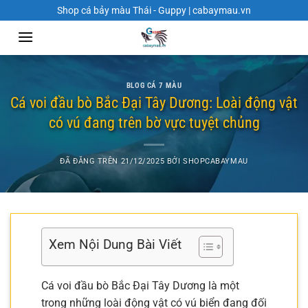
Chuyển
Shop cá bảy màu Thái - Guppy | cabaymau.vn
đến
nội
dung
BLOG CÁ 7 MÀU
Cá voi đầu bò Bắc Đại Tây Dương: Loài động vật
có vú đang trên bờ vực tuyệt chủng
ĐÃ ĐĂNG TRÊN
21/12/2025
BỞI
SHOPCABAYMAU
Xem Nội Dung Bài Viết
Cá voi đầu bò Bắc Đại Tây Dương là một
trong những loài động vật có vú biển đang đối