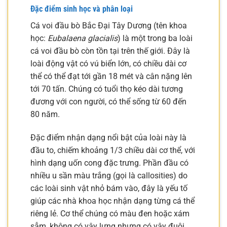
Đặc điểm sinh học và phân loại
Cá voi đầu bò Bắc Đại Tây Dương (tên khoa
học:
Eubalaena glacialis
) là một trong ba loài
cá voi đầu bò còn tồn tại trên thế giới. Đây là
loài động vật có vú biển lớn, có chiều dài cơ
thể có thể đạt tới gần 18 mét và cân nặng lên
tới 70 tấn. Chúng có tuổi thọ kéo dài tương
đương với con người, có thể sống từ 60 đến
80 năm.
Đặc điểm nhận dạng nổi bật của loài này là
đầu to, chiếm khoảng 1/3 chiều dài cơ thể, với
hình dạng uốn cong đặc trưng. Phần đầu có
nhiều u sần màu trắng (gọi là callosities) do
các loài sinh vật nhỏ bám vào, đây là yếu tố
giúp các nhà khoa học nhận dạng từng cá thể
riêng lẻ. Cơ thể chúng có màu đen hoặc xám
sẫm, không có vây lưng nhưng có vây đuôi