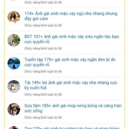
ở
Chức năng bình luận bị tắt
170+
Ảnh
114+ Ảnh gái xinh mặc váy ngủ nhẹ nhàng nhưng
gái
đầy gợi cảm
xinh
ở
Chức năng bình luận bị tắt
mặc
114+
váy
Ảnh
BST 101+ ảnh gái xinh mặc váy siêu ngắn táo bạo
ngắn
gái
cực quyến rũ
trắng
xinh
trong
ở
Chức năng bình luận bị tắt
mặc
trẻo
BST
váy
cực
101+
Tuyển tập 179+ gái xinh mặc váy ngắn đen bí ẩn
ngủ
gợi
ảnh
cực quyến rũ
nhẹ
cảm
gái
nhàng
ở
Chức năng bình luận bị tắt
xinh
nhưng
Tuyển
mặc
đầy
tập
Tải 149+ bộ ảnh gái xinh mặc váy nhẹ nhàng cực
váy
gợi
179+
kỳ cuốn hút
siêu
cảm
gái
ngắn
ở
Chức năng bình luận bị tắt
xinh
táo
Tải
mặc
bạo
149+
Sưu tầm 185+ ảnh gái múp nóng bỏng và căng tràn
váy
cực
bộ
sức sống
ngắn
quyến
ảnh
đen
rũ
ở
Chức năng bình luận bị tắt
gái
bí
Sưu
xinh
ẩn
tầm
Top 120+ gái xinh tự sướng táo bạo và nóng bỏng
mặc