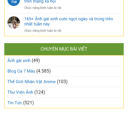
trên mạng xã hội
bạo
Th8
sống
gái
và
ở
Chức năng bình luận bị tắt
xấu
nóng
Top
phá
bỏng
170+
165+ Ảnh gái xinh cute ngọt ngào và trong trẻo
bỏ
khó
ảnh
nhất tuần này
định
cưỡng
gái
kiến
ở
Chức năng bình luận bị tắt
mạng
về
165+
đang
vẻ
Ảnh
làm
đẹp
gái
mưa
thông
CHUYÊN MỤC BÀI VIẾT
xinh
làm
thường
cute
gió
(49)
ngọt
Ảnh gái xinh
trên
ngào
mạng
và
(4.585)
Blog Cá 7 Màu
xã
trong
hội
trẻo
(103)
Thế Giới Nhân Vật Anime
nhất
tuần
(124)
Thư Viện Ảnh
này
(521)
Tin Tức