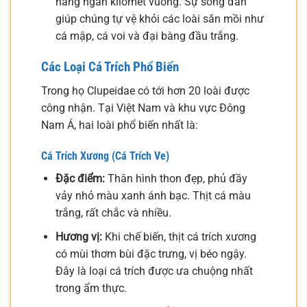
hàng ngàn kilomet vuông. Sự sống đàn
giúp chúng tự vệ khỏi các loài săn mồi như
cá mập, cá voi và đại bàng đầu trắng.
Các Loại Cá Trích Phổ Biến
Trong họ Clupeidae có tới hơn 20 loài được
công nhận. Tại Việt Nam và khu vực Đông
Nam Á, hai loài phổ biến nhất là:
Cá Trích Xương (Cá Trích Ve)
Đặc điểm:
Thân hình thon đẹp, phủ đầy
vảy nhỏ màu xanh ánh bạc. Thịt cá màu
trắng, rất chắc và nhiều.
Hương vị:
Khi chế biến, thịt cá trích xương
có mùi thơm bùi đặc trưng, vị béo ngậy.
Đây là loại cá trích được ưa chuộng nhất
trong ẩm thực.