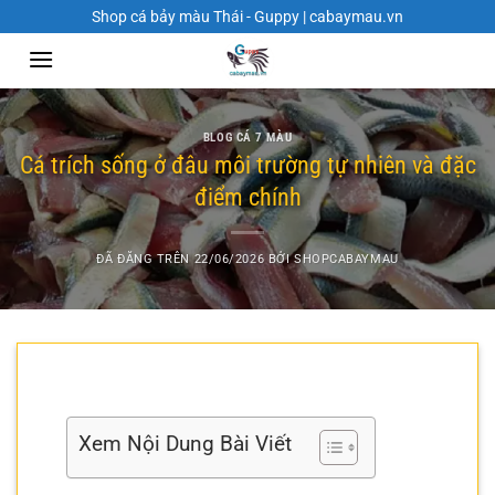
Chuyển
Shop cá bảy màu Thái - Guppy | cabaymau.vn
đến
nội
dung
BLOG CÁ 7 MÀU
Cá trích sống ở đâu môi trường tự nhiên và đặc
điểm chính
ĐÃ ĐĂNG TRÊN
22/06/2026
BỞI
SHOPCABAYMAU
Xem Nội Dung Bài Viết