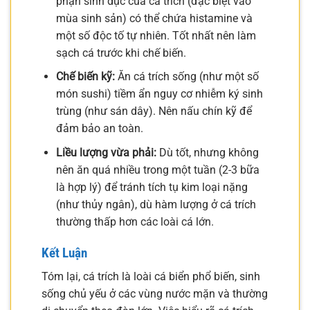
phận sinh dục của cá trích (đặc biệt vào
mùa sinh sản) có thể chứa histamine và
một số độc tố tự nhiên. Tốt nhất nên làm
sạch cá trước khi chế biến.
Chế biến kỹ:
Ăn cá trích sống (như một số
món sushi) tiềm ẩn nguy cơ nhiễm ký sinh
trùng (như sán dây). Nên nấu chín kỹ để
đảm bảo an toàn.
Liều lượng vừa phải:
Dù tốt, nhưng không
nên ăn quá nhiều trong một tuần (2-3 bữa
là hợp lý) để tránh tích tụ kim loại nặng
(như thủy ngân), dù hàm lượng ở cá trích
thường thấp hơn các loài cá lớn.
Kết Luận
Tóm lại, cá trích là loài cá biển phổ biến, sinh
sống chủ yếu ở các vùng nước mặn và thường