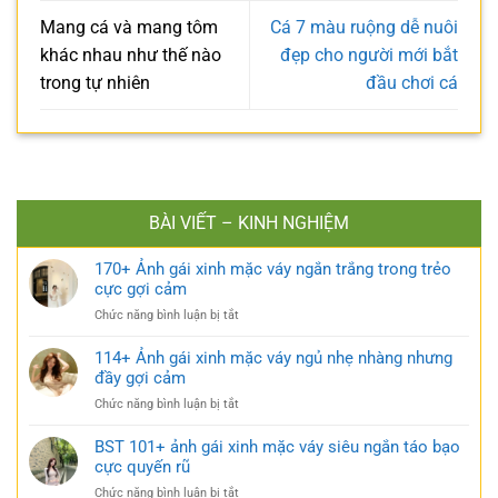
Mang cá và mang tôm
Cá 7 màu ruộng dễ nuôi
khác nhau như thế nào
đẹp cho người mới bắt
trong tự nhiên
đầu chơi cá
BÀI VIẾT – KINH NGHIỆM
170+ Ảnh gái xinh mặc váy ngắn trắng trong trẻo
cực gợi cảm
ở
Chức năng bình luận bị tắt
170+
Ảnh
114+ Ảnh gái xinh mặc váy ngủ nhẹ nhàng nhưng
gái
đầy gợi cảm
xinh
ở
Chức năng bình luận bị tắt
mặc
114+
váy
Ảnh
BST 101+ ảnh gái xinh mặc váy siêu ngắn táo bạo
ngắn
gái
cực quyến rũ
trắng
xinh
trong
ở
Chức năng bình luận bị tắt
mặc