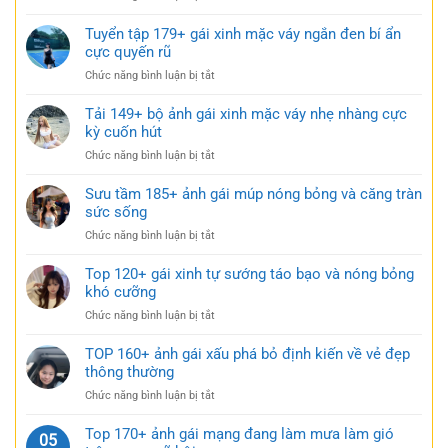
trẻo
BST
váy
cực
101+
Tuyển tập 179+ gái xinh mặc váy ngắn đen bí ẩn
ngủ
gợi
ảnh
cực quyến rũ
nhẹ
cảm
gái
nhàng
ở
Chức năng bình luận bị tắt
xinh
nhưng
Tuyển
mặc
đầy
tập
Tải 149+ bộ ảnh gái xinh mặc váy nhẹ nhàng cực
váy
gợi
179+
kỳ cuốn hút
siêu
cảm
gái
ngắn
ở
Chức năng bình luận bị tắt
xinh
táo
Tải
mặc
bạo
149+
Sưu tầm 185+ ảnh gái múp nóng bỏng và căng tràn
váy
cực
bộ
sức sống
ngắn
quyến
ảnh
đen
rũ
ở
Chức năng bình luận bị tắt
gái
bí
Sưu
xinh
ẩn
tầm
Top 120+ gái xinh tự sướng táo bạo và nóng bỏng
mặc
cực
185+
khó cưỡng
váy
quyến
ảnh
nhẹ
rũ
ở
Chức năng bình luận bị tắt
gái
nhàng
Top
múp
cực
120+
TOP 160+ ảnh gái xấu phá bỏ định kiến về vẻ đẹp
nóng
kỳ
gái
thông thường
bỏng
cuốn
xinh
và
hút
ở
Chức năng bình luận bị tắt
tự
căng
TOP
sướng
tràn
160+
Top 170+ ảnh gái mạng đang làm mưa làm gió
táo
05
sức
ảnh