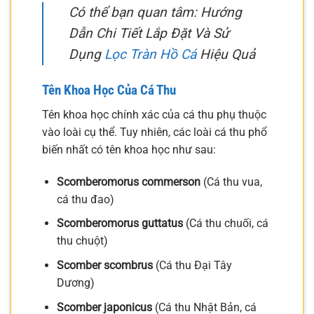
Có thể bạn quan tâm: Hướng
Dẫn Chi Tiết Lắp Đặt Và Sử
Dụng
Lọc Tràn Hồ Cá
Hiệu Quả
Tên Khoa Học Của Cá Thu
Tên khoa học chính xác của cá thu phụ thuộc
vào loài cụ thể. Tuy nhiên, các loài cá thu phổ
biến nhất có tên khoa học như sau:
Scomberomorus commerson
(Cá thu vua,
cá thu đao)
Scomberomorus guttatus
(Cá thu chuối, cá
thu chuột)
Scomber scombrus
(Cá thu Đại Tây
Dương)
Scomber japonicus
(Cá thu Nhật Bản, cá