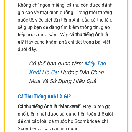
Không chỉ ngon miệng, cá thu còn được đánh
giá cao về mặt dinh dưỡng. Trong môi trường
quốc tế, việc biết tên tiếng Anh của cá thu là gì
sẽ giúp bạn dễ dàng tìm kiếm thông tin, giao
tiếp hoặc mua sắm. Vậy
cá thu tiếng Anh là
gì
? Hãy cùng khám phá chi tiết trong bài viết
dưới đây.
Có thể bạn quan tâm:
Máy Tạo
Khói Hồ Cá
: Hướng Dẫn Chọn
Mua Và Sử Dụng Hiệu Quả
Cá Thu Tiếng Anh Là Gì?
Cá thu tiếng Anh là “Mackerel”
. Đây là tên gọi
phổ biến nhất được sử dụng trên toàn thế giới
để chỉ các loài cá thuộc họ Scombridae, chi
Scomber và các chi liên quan.