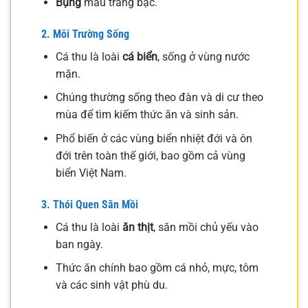
Bụng
màu trắng bạc.
2. Môi Trường Sống
Cá thu là loài
cá biển
, sống ở vùng nước
mặn.
Chúng thường sống theo đàn và di cư theo
mùa để tìm kiếm thức ăn và sinh sản.
Phổ biến ở các vùng biển nhiệt đới và ôn
đới trên toàn thế giới, bao gồm cả vùng
biển Việt Nam.
3. Thói Quen Săn Mồi
Cá thu là loài
ăn thịt
, săn mồi chủ yếu vào
ban ngày.
Thức ăn chính bao gồm cá nhỏ, mực, tôm
và các sinh vật phù du.