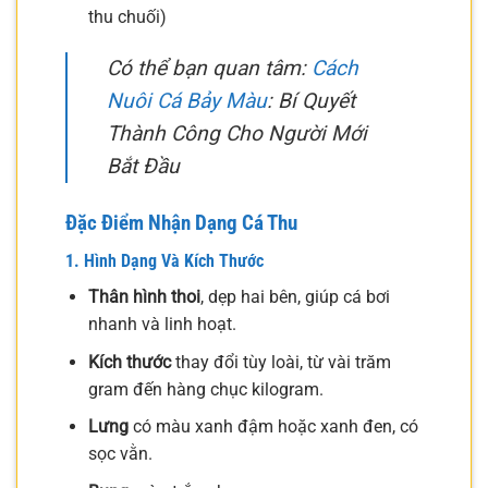
thu chuối)
Có thể bạn quan tâm:
Cách
Nuôi Cá Bảy Màu
: Bí Quyết
Thành Công Cho Người Mới
Bắt Đầu
Đặc Điểm Nhận Dạng Cá Thu
1. Hình Dạng Và Kích Thước
Thân hình thoi
, dẹp hai bên, giúp cá bơi
nhanh và linh hoạt.
Kích thước
thay đổi tùy loài, từ vài trăm
gram đến hàng chục kilogram.
Lưng
có màu xanh đậm hoặc xanh đen, có
sọc vằn.