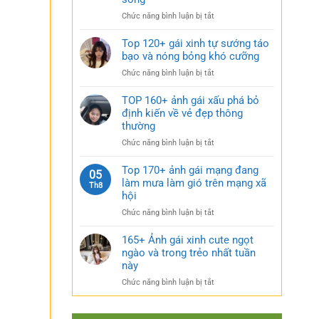
rũ
gái
bí
ở
Chức năng bình luận bị tắt
xinh
ẩn
Sưu
mặc
cực
tầm
Top 120+ gái xinh tự sướng táo
váy
quyến
185+
bạo và nóng bỏng khó cưỡng
nhẹ
rũ
ảnh
nhàng
ở
Chức năng bình luận bị tắt
gái
cực
Top
múp
kỳ
120+
TOP 160+ ảnh gái xấu phá bỏ
nóng
cuốn
gái
định kiến về vẻ đẹp thông
bỏng
hút
xinh
thường
và
tự
căng
ở
Chức năng bình luận bị tắt
sướng
tràn
TOP
táo
sức
160+
Top 170+ ảnh gái mạng đang
bạo
05
sống
ảnh
làm mưa làm gió trên mạng xã
và
Th8
gái
nóng
hội
xấu
bỏng
ở
Chức năng bình luận bị tắt
phá
khó
Top
bỏ
cưỡng
170+
165+ Ảnh gái xinh cute ngọt
định
ảnh
ngào và trong trẻo nhất tuần
kiến
gái
về
này
mạng
vẻ
ở
Chức năng bình luận bị tắt
đang
đẹp
165+
làm
thông
Ảnh
mưa
thường
gái