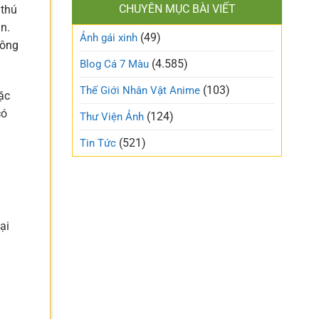
làm
CHUYÊN MỤC BÀI VIẾT
 thú
xinh
gió
cute
n.
trên
(49)
ngọt
Ảnh gái xinh
mạng
hông
ngào
xã
và
(4.585)
Blog Cá 7 Màu
hội
trong
trẻo
(103)
Thế Giới Nhân Vật Anime
đặc
nhất
tuần
có
(124)
Thư Viện Ảnh
này
(521)
Tin Tức
ại