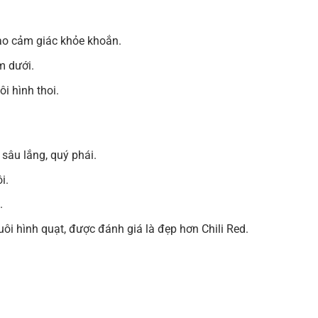
ạo cảm giác khỏe khoắn.
m dưới.
i hình thoi.
sâu lắng, quý phái.
i.
.
uôi hình quạt, được đánh giá là đẹp hơn Chili Red.