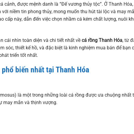
 cá cảnh, được mệnh danh là “Đế vương thủy tộc”. Ở Thanh Hóa,
ền với niềm tin phong thủy, mong muốn thu hút tài lộc và may mắ
 cao cấp này, dẫn đến việc chọn nhầm cá kém chất lượng, nuôi k
 cái nhìn toàn diện và chi tiết nhất về
cá rồng Thanh Hóa
, từ 
ăm sóc, thiết kế hồ, và đặc biệt là kinh nghiệm mua bán để bạn 
hát triển tốt nhất.
g phổ biến nhất tại Thanh Hóa
ormosus) là một trong những loài cá rồng được ưa chuộng nhất t
sự may mắn và thịnh vượng.