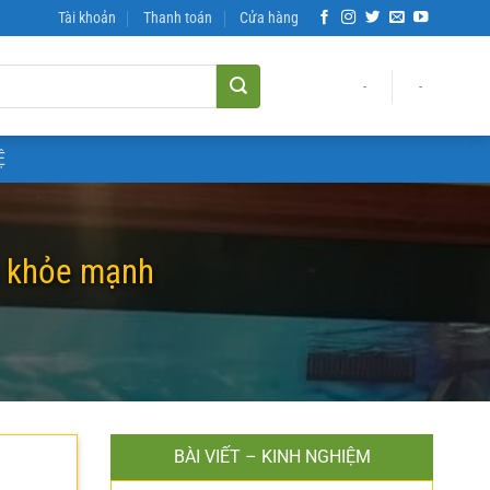
Tài khoản
Thanh toán
Cửa hàng
-
-
Ệ
á khỏe mạnh
BÀI VIẾT – KINH NGHIỆM