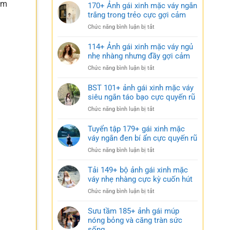
âm
170+ Ảnh gái xinh mặc váy ngắn
trắng trong trẻo cực gợi cảm
ở
Chức năng bình luận bị tắt
170+
Ảnh
114+ Ảnh gái xinh mặc váy ngủ
gái
nhẹ nhàng nhưng đầy gợi cảm
xinh
ở
Chức năng bình luận bị tắt
mặc
114+
váy
Ảnh
BST 101+ ảnh gái xinh mặc váy
ngắn
gái
siêu ngắn táo bạo cực quyến rũ
trắng
xinh
trong
ở
Chức năng bình luận bị tắt
mặc
trẻo
BST
váy
cực
101+
Tuyển tập 179+ gái xinh mặc
ngủ
gợi
ảnh
váy ngắn đen bí ẩn cực quyến rũ
nhẹ
cảm
gái
nhàng
ở
Chức năng bình luận bị tắt
xinh
nhưng
Tuyển
mặc
đầy
tập
Tải 149+ bộ ảnh gái xinh mặc
váy
gợi
179+
váy nhẹ nhàng cực kỳ cuốn hút
siêu
cảm
gái
ngắn
ở
Chức năng bình luận bị tắt
xinh
táo
Tải
mặc
bạo
149+
Sưu tầm 185+ ảnh gái múp
váy
cực
bộ
nóng bỏng và căng tràn sức
ngắn
quyến
ảnh
sống
đen