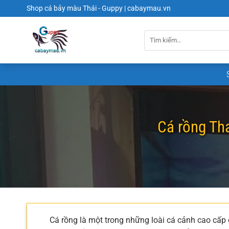
Chuyển
Shop cá bảy màu Thái - Guppy | cabaymau.vn
đến
nội
dung
Cá rồng Th
Cá rồng là một trong những loài cá cảnh cao cấp 