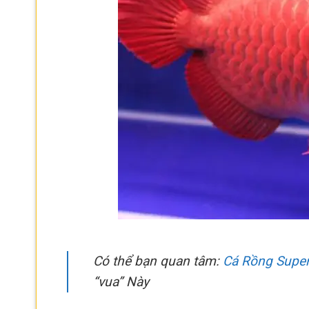
Có thể bạn quan tâm:
Cá Rồng Super
“vua” Này