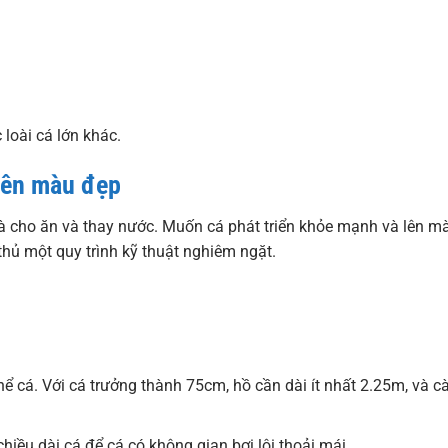
 loài cá lớn khác.
 lên màu đẹp
là cho ăn và thay nước. Muốn cá phát triển khỏe mạnh và lên m
thủ một quy trình kỹ thuật nghiêm ngặt.
thể cá. Với cá trưởng thành 75cm, hồ cần dài ít nhất 2.25m, và c
hiều dài cá để cá có không gian bơi lội thoải mái.