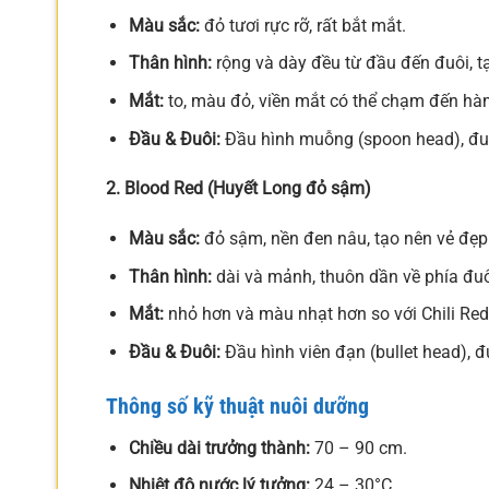
Màu sắc:
đỏ tươi rực rỡ, rất bắt mắt.
Thân hình:
rộng và dày đều từ đầu đến đuôi, t
Mắt:
to, màu đỏ, viền mắt có thể chạm đến hà
Đầu & Đuôi:
Đầu hình muỗng (spoon head), đuô
2. Blood Red (Huyết Long đỏ sậm)
Màu sắc:
đỏ sậm, nền đen nâu, tạo nên vẻ đẹp 
Thân hình:
dài và mảnh, thuôn dần về phía đuô
Mắt:
nhỏ hơn và màu nhạt hơn so với Chili Red
Đầu & Đuôi:
Đầu hình viên đạn (bullet head), đ
Thông số kỹ thuật nuôi dưỡng
Chiều dài trưởng thành:
70 – 90 cm.
Nhiệt độ nước lý tưởng:
24 – 30°C.