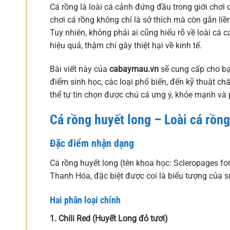
Cá rồng là loài cá cảnh đứng đầu trong giới chơi
chơi cá rồng không chỉ là sở thích mà còn gắn li
Tuy nhiên, không phải ai cũng hiểu rõ về loài cá
hiệu quả, thậm chí gây thiệt hại về kinh tế.
Bài viết này của
cabaymau.vn
sẽ cung cấp cho bạn
điểm sinh học, các loại phổ biến, đến kỹ thuật ch
thể tự tin chọn được chú cá ưng ý, khỏe mạnh và p
Cá rồng huyết long – Loài cá rồn
Đặc điểm nhận dạng
Cá rồng huyết long (tên khoa học: Scleropages f
Thanh Hóa, đặc biệt được coi là biểu tượng của 
Hai phân loại chính
1. Chili Red (Huyết Long đỏ tươi)