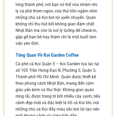
lòng thành phố, nơi bạn có thể vừa nhâm nhi
ly cà phê thơm ngon, vừa thả hồn ngắm nhìn
những chú cá Koi bơi lội uyển chuyển. Quán
không chỉ thu hút bởi không gian đậm chất
Nhật Bản mà còn là nơi lý tưởng để check-in,
gặp gỡ bạn bè hay thậm chí là một buổi làm
việc yên tĩnh.
Tổng Quan Về Koi Garden Coffee
Cà phê cá Koi Quận 5 – Koi Garden tọa lạc tại
số 105 Trần Hưng Đạo B, Phường 5, Quận 5,
Thành phố Hồ Chí Minh. Quán được thiết kế
theo phong cách Nhật Bản, mang đến cảm
giác yên bình và thư thái. Không gian quán
rộng rãi, được trang trí bởi nhiều cây xanh, tiểu
cảnh đẹp mắt và đặc biệt là hồ cá Koi lớn, nơi
những chú cá Koi đầy màu sắc bơi lội tạo nên
một khung cảnh vô cùng hấp dẫn.