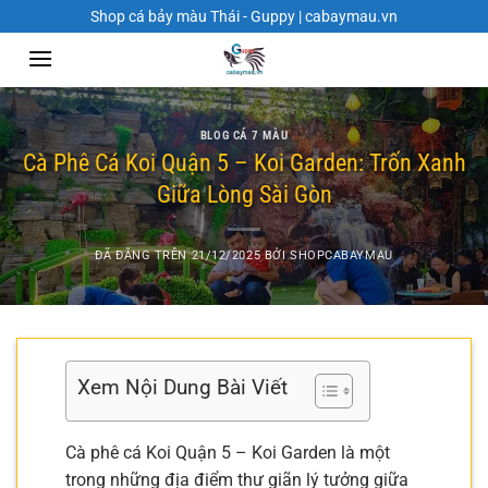
Chuyển
Shop cá bảy màu Thái - Guppy | cabaymau.vn
đến
nội
dung
BLOG CÁ 7 MÀU
Cà Phê Cá Koi Quận 5 – Koi Garden: Trốn Xanh
Giữa Lòng Sài Gòn
ĐÃ ĐĂNG TRÊN
21/12/2025
BỞI
SHOPCABAYMAU
Xem Nội Dung Bài Viết
Cà phê cá Koi Quận 5 – Koi Garden là một
trong những địa điểm thư giãn lý tưởng giữa