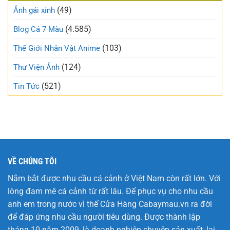
gió
(49)
ngọt
Ảnh gái xinh
trên
ngào
mạng
và
(4.585)
Blog Cá 7 Màu
xã
trong
hội
trẻo
(103)
Thế Giới Nhân Vật Anime
nhất
tuần
(124)
Thư Viện Ảnh
này
(521)
Tin Tức
VỀ CHÚNG TÔI
Nắm bắt được nhu cầu cá cảnh ở Việt Nam còn rất lớn. Với
lòng đam mê cá cảnh từ rất lâu. Để phục vụ cho nhu cầu
anh em trong nước vì thế Cửa Hàng
Cabaymau.vn
ra đời
để đáp ứng nhu cầu người tiêu dùng. Được thành lập
tháng 10 năm 2009, là doanh nghiệp chuyên sản xuất, lai