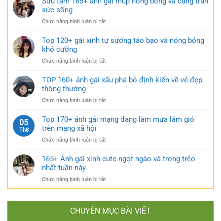
Sưu tầm 185+ ảnh gái múp nóng bỏng và căng tràn
váy
cực
bộ
sức sống
ngắn
quyến
ảnh
đen
rũ
ở
Chức năng bình luận bị tắt
gái
bí
Sưu
xinh
ẩn
tầm
Top 120+ gái xinh tự sướng táo bạo và nóng bỏng
mặc
cực
185+
khó cưỡng
váy
quyến
ảnh
nhẹ
rũ
ở
Chức năng bình luận bị tắt
gái
nhàng
Top
múp
cực
120+
TOP 160+ ảnh gái xấu phá bỏ định kiến về vẻ đẹp
nóng
kỳ
gái
thông thường
bỏng
cuốn
xinh
và
hút
ở
Chức năng bình luận bị tắt
tự
căng
TOP
sướng
tràn
160+
Top 170+ ảnh gái mạng đang làm mưa làm gió
táo
05
sức
ảnh
trên mạng xã hội
bạo
Th8
sống
gái
và
ở
Chức năng bình luận bị tắt
xấu
nóng
Top
phá
bỏng
170+
165+ Ảnh gái xinh cute ngọt ngào và trong trẻo
bỏ
khó
ảnh
nhất tuần này
định
cưỡng
gái
kiến
ở
Chức năng bình luận bị tắt
mạng
về
165+
đang
vẻ
Ảnh
làm
đẹp
gái
mưa
thông
CHUYÊN MỤC BÀI VIẾT
xinh
làm
thường
cute