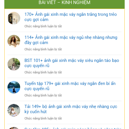
BÀI VIẾT – KINH NGHIỆM
170+ Ảnh gái xinh mặc váy ngắn trắng trong trẻo
cực gợi cảm
ở
Chức năng bình luận bị tắt
170+
Ảnh
114+ Ảnh gái xinh mặc váy ngủ nhẹ nhàng nhưng
gái
đầy gợi cảm
xinh
ở
Chức năng bình luận bị tắt
mặc
114+
váy
Ảnh
BST 101+ ảnh gái xinh mặc váy siêu ngắn táo bạo
ngắn
gái
cực quyến rũ
trắng
xinh
trong
ở
Chức năng bình luận bị tắt
mặc
trẻo
BST
váy
cực
101+
Tuyển tập 179+ gái xinh mặc váy ngắn đen bí ẩn
ngủ
gợi
ảnh
cực quyến rũ
nhẹ
cảm
gái
nhàng
ở
Chức năng bình luận bị tắt
xinh
nhưng
Tuyển
mặc
đầy
tập
Tải 149+ bộ ảnh gái xinh mặc váy nhẹ nhàng cực
váy
gợi
179+
kỳ cuốn hút
siêu
cảm
gái
ngắn
ở
Chức năng bình luận bị tắt
xinh
táo
Tải
mặc
bạo
149+