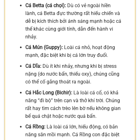
Cá Betta (cá chọi):
Dù có vẻ ngoài hiền
lành, cá Betta đực thường rất hiếu chiến và
dễ bị kích thích bởi ánh sáng mạnh hoặc cá
thể khác cùng giới tính, dẫn đến hành vi
nhảy.
Cá Mún (Guppy):
Loài cá nhỏ, hoạt động
mạnh, đặc biệt khi bị cá lớn truy đuổi.
Cá Dĩa:
Dù ít khi nhảy, nhưng khi bị stress
nặng (do nước bẩn, thiếu oxy), chúng cũng
có thể cố gắng thoát ra ngoài.
Cá Hắc Long (Bichir):
Là loài cá cổ, có khả
năng “đi bộ” trên cạn và thở khí trời. Chúng
rất hay tìm cách trèo lên bờ nếu không gian
bể quá chật hoặc nước quá bẩn.
Cá Rồng:
Là loài cá lớn, hiếu động, có bản
năng săn mồi mạnh. Cá Rồng con đặc biệt