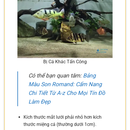
Bị Cá Khác Tấn Công
Có thể bạn quan tâm:
Bảng
Màu Son Romand: Cẩm Nang
Chi Tiết Từ A-z Cho Mọi Tín Đồ
Làm Đẹp
Kích thước mắt lưới phải nhỏ hơn kích
thước miệng cá (thường dưới 1cm).