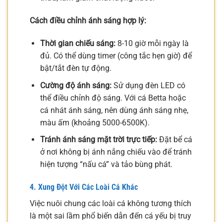
Cách điều chỉnh ánh sáng hợp lý:
Thời gian chiếu sáng:
8-10 giờ mỗi ngày là
đủ. Có thể dùng timer (công tắc hẹn giờ) để
bật/tắt đèn tự động.
Cường độ ánh sáng:
Sử dụng đèn LED có
thể điều chỉnh độ sáng. Với cá Betta hoặc
cá nhát ánh sáng, nên dùng ánh sáng nhẹ,
màu ấm (khoảng 5000-6500K).
Tránh ánh sáng mặt trời trực tiếp:
Đặt bể cá
ở nơi không bị ánh nắng chiếu vào để tránh
hiện tượng “nấu cá” và tảo bùng phát.
4. Xung Đột Với Các Loài Cá Khác
Việc nuôi chung các loài cá không tương thích
là một sai lầm phổ biến dẫn đến cá yếu bị truy