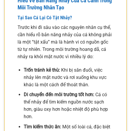
Hiểu Về Bản Năng Nhảy Của Cá Cảnh Trong
Môi Trường Nhân Tạo
Tại Sao Cá Lại Có Tật Nhảy?
Trước khi đi sâu vào các nguyên nhân cụ thể,
cần hiểu rõ bản năng nhảy của cá không phải
là một “tật xấu” mà là hành vi có nguồn gốc
từ tự nhiên. Trong môi trường hoang dã, cá
nhảy ra khỏi mặt nước vì nhiều lý do:
Trốn tránh kẻ thù:
Khi bị săn đuổi, việc
nhảy lên mặt nước và rơi xuống khu vực
khác là một cách để thoát thân.
Di chuyển đến môi trường tốt hơn:
Cá có
thể nhảy để tìm kiếm nguồn nước sạch
hơn, giàu oxy hơn hoặc nhiệt độ phù hợp
hơn.
Tìm kiếm thức ăn:
Một số loài cá, đặc biệt