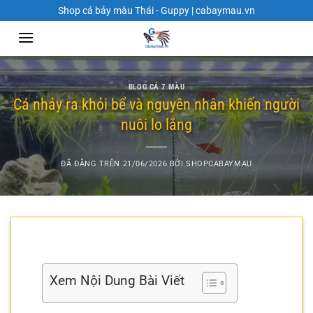
Chuyển
Shop cá bảy màu Thái - Guppy | cabaymau.vn
đến
nội
dung
BLOG CÁ 7 MÀU
Cá nhảy ra khỏi bể và nguyên nhân khiến người
nuôi lo lắng
ĐÃ ĐĂNG TRÊN
21/06/2026
BỞI
SHOPCABAYMAU
Xem Nội Dung Bài Viết