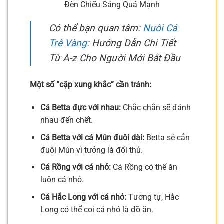
Đèn Chiếu Sáng Quá Mạnh
Có thể bạn quan tâm:
Nuôi Cá
Trê Vàng
: Hướng Dẫn Chi Tiết
Từ A-z Cho Người Mới Bắt Đầu
Một số “cặp xung khắc” cần tránh:
Cá Betta đực với nhau:
Chắc chắn sẽ đánh
nhau đến chết.
Cá Betta với cá Mún đuôi dài:
Betta sẽ cắn
đuôi Mún vì tưởng là đối thủ.
Cá Rồng với cá nhỏ:
Cá Rồng có thể ăn
luôn cá nhỏ.
Cá Hắc Long với cá nhỏ:
Tương tự, Hắc
Long có thể coi cá nhỏ là đồ ăn.