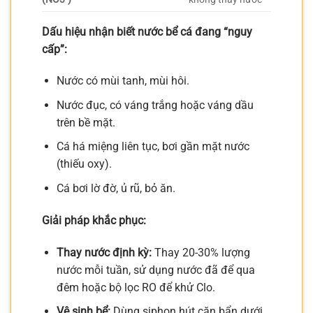
Dấu hiệu nhận biết nước bể cá đang “nguy
cấp”:
Nước có mùi tanh, mùi hôi.
Nước đục, có váng trắng hoặc váng dầu
trên bề mặt.
Cá há miệng liên tục, bơi gần mặt nước
(thiếu oxy).
Cá bơi lờ đờ, ủ rũ, bỏ ăn.
Giải pháp khắc phục:
Thay nước định kỳ:
Thay 20-30% lượng
nước mỗi tuần, sử dụng nước đã để qua
đêm hoặc bộ lọc RO để khử Clo.
Vệ sinh bể:
Dùng siphon hút cặn bẩn dưới