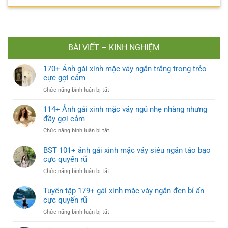
BÀI VIẾT – KINH NGHIỆM
170+ Ảnh gái xinh mặc váy ngắn trắng trong trẻo
cực gợi cảm
ở
Chức năng bình luận bị tắt
170+
Ảnh
114+ Ảnh gái xinh mặc váy ngủ nhẹ nhàng nhưng
gái
đầy gợi cảm
xinh
ở
Chức năng bình luận bị tắt
mặc
114+
váy
Ảnh
BST 101+ ảnh gái xinh mặc váy siêu ngắn táo bạo
ngắn
gái
cực quyến rũ
trắng
xinh
trong
ở
Chức năng bình luận bị tắt
mặc
trẻo
BST
váy
cực
101+
Tuyển tập 179+ gái xinh mặc váy ngắn đen bí ẩn
ngủ
gợi
ảnh
cực quyến rũ
nhẹ
cảm
gái
nhàng
ở
Chức năng bình luận bị tắt
xinh
nhưng
Tuyển
mặc
đầy