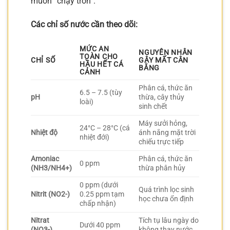
muốn “chạy trốn”.
Các chỉ số nước cần theo dõi:
MỨC AN
NGUYÊN NHÂN
TOÀN CHO
CHỈ SỐ
GÂY MẤT CÂN
HẦU HẾT CÁ
BẰNG
CẢNH
Phân cá, thức ăn
6.5 – 7.5 (tùy
pH
thừa, cây thủy
loài)
sinh chết
Máy sưởi hỏng,
24°C – 28°C (cá
Nhiệt độ
ánh nắng mặt trời
nhiệt đới)
chiếu trực tiếp
Amoniac
Phân cá, thức ăn
0 ppm
(NH3/NH4+)
thừa phân hủy
0 ppm (dưới
Quá trình lọc sinh
Nitrit (NO2-)
0.25 ppm tạm
học chưa ổn định
chấp nhận)
Nitrat
Tích tụ lâu ngày do
Dưới 40 ppm
(NO3-)
không thay nước