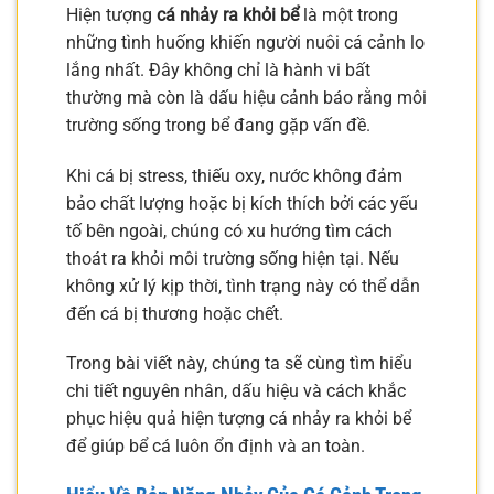
Hiện tượng
cá nhảy ra khỏi bể
là một trong
những tình huống khiến người nuôi cá cảnh lo
lắng nhất. Đây không chỉ là hành vi bất
thường mà còn là dấu hiệu cảnh báo rằng môi
trường sống trong bể đang gặp vấn đề.
Khi cá bị stress, thiếu oxy, nước không đảm
bảo chất lượng hoặc bị kích thích bởi các yếu
tố bên ngoài, chúng có xu hướng tìm cách
thoát ra khỏi môi trường sống hiện tại. Nếu
không xử lý kịp thời, tình trạng này có thể dẫn
đến cá bị thương hoặc chết.
Trong bài viết này, chúng ta sẽ cùng tìm hiểu
chi tiết nguyên nhân, dấu hiệu và cách khắc
phục hiệu quả hiện tượng cá nhảy ra khỏi bể
để giúp bể cá luôn ổn định và an toàn.