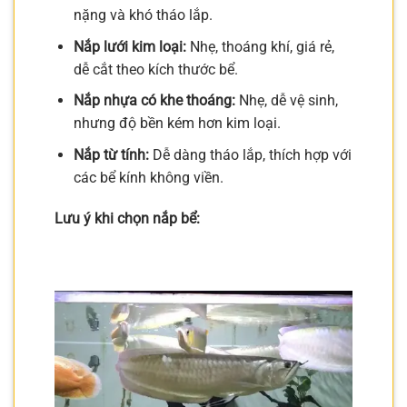
nặng và khó tháo lắp.
Nắp lưới kim loại:
Nhẹ, thoáng khí, giá rẻ,
dễ cắt theo kích thước bể.
Nắp nhựa có khe thoáng:
Nhẹ, dễ vệ sinh,
nhưng độ bền kém hơn kim loại.
Nắp từ tính:
Dễ dàng tháo lắp, thích hợp với
các bể kính không viền.
Lưu ý khi chọn nắp bể: