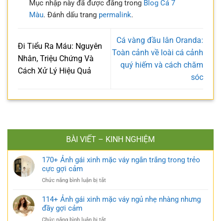
Mục nhập này đã được đăng trong
Blog Cá 7
Màu
. Đánh dấu trang
permalink
.
Cá vàng đầu lân Oranda:
Đi Tiểu Ra Máu: Nguyên
Toàn cảnh về loài cá cảnh
Nhân, Triệu Chứng Và
quý hiếm và cách chăm
Cách Xử Lý Hiệu Quả
sóc
BÀI VIẾT – KINH NGHIỆM
170+ Ảnh gái xinh mặc váy ngắn trắng trong trẻo
cực gợi cảm
ở
Chức năng bình luận bị tắt
170+
Ảnh
114+ Ảnh gái xinh mặc váy ngủ nhẹ nhàng nhưng
gái
đầy gợi cảm
xinh
ở
Chức năng bình luận bị tắt