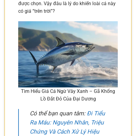
được chọn. Vậy đâu là lý do khiến loài cá này
có giá “trên trời”?
Tìm Hiểu Giá Cá Ngừ Vây Xanh – Gã Khổng
Lồ Đắt Đỏ Của Đại Dương
Có thể bạn quan tâm:
Đi Tiểu
Ra Máu: Nguyên Nhân, Triệu
Chứng Và Cách Xử Lý Hiệu