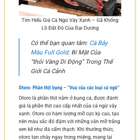
Tìm Hiểu Giá Cá Ngừ Vây Xanh – Gã Khổng
Lồ Đắt Đỏ Của Đại Dương
Có thể bạn quan tâm:
Cá Bảy
Màu Full Gold
: Bí Mật Của
“thỏi Vàng Di Động” Trong Thế
Giới Cá Cảnh
Otoro: Phần thịt bụng – “Vua của các loại cá ngừ”
Otoro là phần thịt nằm ở bụng cá, được đánh
giá là phần thịt cao cấp nhất của cá ngừ vây
xanh. Otoro có hàm lượng mỡ cực kỳ cao, tạo
nên màu sắc đỏ đậm với những vân mỡ trắng
xen kẽ như đá cẩm thạch. Khi thưởng thức,
otoro tan chảy ngay trong miệng, mang lại