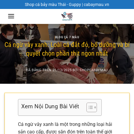
Chuyển
Shop cá bảy màu Thái - Guppy | cabaymau.vn
đến
nội
dung
BLOG CÁ 7 MÀU
Cá ngừ vây xanh: Loài cá đắt đỏ, bổ dưỡng và bí
quyết chọn phần thịt ngon nhất
ĐÃ ĐĂNG TRÊN
21/12/2025
BỞI
SHOPCABAYMAU
Xem Nội Dung Bài Viết
Cá ngừ vây xanh là một trong những loại hải
sản cao cấp, được săn đón trên toàn thế giới