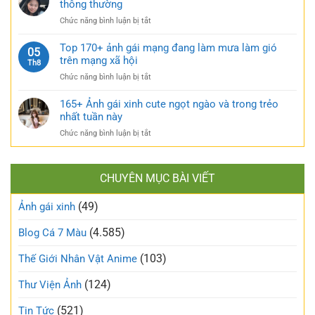
thông thường
bỏng
cuốn
xinh
và
hút
ở
Chức năng bình luận bị tắt
tự
căng
TOP
sướng
tràn
160+
Top 170+ ảnh gái mạng đang làm mưa làm gió
táo
05
sức
ảnh
trên mạng xã hội
bạo
Th8
sống
gái
và
ở
Chức năng bình luận bị tắt
xấu
nóng
Top
phá
bỏng
170+
165+ Ảnh gái xinh cute ngọt ngào và trong trẻo
bỏ
khó
ảnh
nhất tuần này
định
cưỡng
gái
kiến
ở
Chức năng bình luận bị tắt
mạng
về
165+
đang
vẻ
Ảnh
làm
đẹp
gái
mưa
thông
CHUYÊN MỤC BÀI VIẾT
xinh
làm
thường
cute
gió
(49)
ngọt
Ảnh gái xinh
trên
ngào
mạng
và
(4.585)
Blog Cá 7 Màu
xã
trong
hội
trẻo
(103)
Thế Giới Nhân Vật Anime
nhất
tuần
(124)
Thư Viện Ảnh
này
(521)
Tin Tức