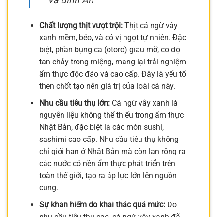
Và Bình An
Chất lượng thịt vượt trội:
Thịt cá ngừ vây
xanh mềm, béo, và có vị ngọt tự nhiên. Đặc
biệt, phần bụng cá (otoro) giàu mỡ, có độ
tan chảy trong miệng, mang lại trải nghiệm
ẩm thực độc đáo và cao cấp. Đây là yếu tố
then chốt tạo nên giá trị của loài cá này.
Nhu cầu tiêu thụ lớn:
Cá ngừ vây xanh là
nguyên liệu không thể thiếu trong ẩm thực
Nhật Bản, đặc biệt là các món sushi,
sashimi cao cấp. Nhu cầu tiêu thụ không
chỉ giới hạn ở Nhật Bản mà còn lan rộng ra
các nước có nền ẩm thực phát triển trên
toàn thế giới, tạo ra áp lực lớn lên nguồn
cung.
Sự khan hiếm do khai thác quá mức:
Do
nhu cầu tiêu thụ cao, cá ngừ vây xanh đã