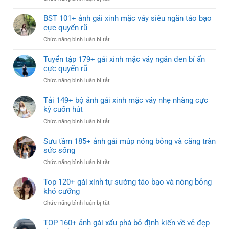
mặc
114+
váy
Ảnh
BST 101+ ảnh gái xinh mặc váy siêu ngắn táo bạo
ngắn
gái
cực quyến rũ
trắng
xinh
trong
ở
Chức năng bình luận bị tắt
mặc
trẻo
BST
váy
cực
101+
Tuyển tập 179+ gái xinh mặc váy ngắn đen bí ẩn
ngủ
gợi
ảnh
cực quyến rũ
nhẹ
cảm
gái
nhàng
ở
Chức năng bình luận bị tắt
xinh
nhưng
Tuyển
mặc
đầy
tập
Tải 149+ bộ ảnh gái xinh mặc váy nhẹ nhàng cực
váy
gợi
179+
kỳ cuốn hút
siêu
cảm
gái
ngắn
ở
Chức năng bình luận bị tắt
xinh
táo
Tải
mặc
bạo
149+
Sưu tầm 185+ ảnh gái múp nóng bỏng và căng tràn
váy
cực
bộ
sức sống
ngắn
quyến
ảnh
đen
rũ
ở
Chức năng bình luận bị tắt
gái
bí
Sưu
xinh
ẩn
tầm
Top 120+ gái xinh tự sướng táo bạo và nóng bỏng
mặc
cực
185+
khó cưỡng
váy
quyến
ảnh
nhẹ
rũ
ở
Chức năng bình luận bị tắt
gái
nhàng
Top
múp
cực
120+
TOP 160+ ảnh gái xấu phá bỏ định kiến về vẻ đẹp
nóng
kỳ
gái