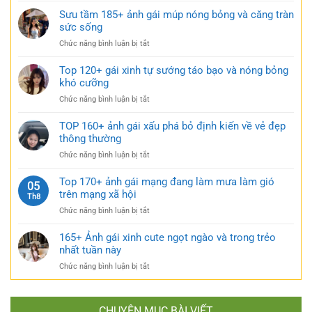
mặc
bạo
149+
Sưu tầm 185+ ảnh gái múp nóng bỏng và căng tràn
váy
cực
bộ
sức sống
ngắn
quyến
ảnh
đen
rũ
ở
Chức năng bình luận bị tắt
gái
bí
Sưu
xinh
ẩn
tầm
Top 120+ gái xinh tự sướng táo bạo và nóng bỏng
mặc
cực
185+
khó cưỡng
váy
quyến
ảnh
nhẹ
rũ
ở
Chức năng bình luận bị tắt
gái
nhàng
Top
múp
cực
120+
TOP 160+ ảnh gái xấu phá bỏ định kiến về vẻ đẹp
nóng
kỳ
gái
thông thường
bỏng
cuốn
xinh
và
hút
ở
Chức năng bình luận bị tắt
tự
căng
TOP
sướng
tràn
160+
Top 170+ ảnh gái mạng đang làm mưa làm gió
táo
05
sức
ảnh
trên mạng xã hội
bạo
Th8
sống
gái
và
ở
Chức năng bình luận bị tắt
xấu
nóng
Top
phá
bỏng
170+
165+ Ảnh gái xinh cute ngọt ngào và trong trẻo
bỏ
khó
ảnh
nhất tuần này
định
cưỡng
gái
kiến
ở
Chức năng bình luận bị tắt
mạng
về
165+
đang
vẻ
Ảnh
làm
đẹp
gái
mưa
thông
CHUYÊN MỤC BÀI VIẾT