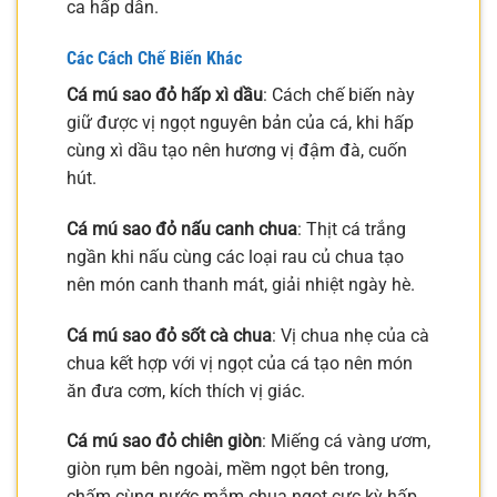
ca hấp dẫn.
Các Cách Chế Biến Khác
Cá mú sao đỏ hấp xì dầu
: Cách chế biến này
giữ được vị ngọt nguyên bản của cá, khi hấp
cùng xì dầu tạo nên hương vị đậm đà, cuốn
hút.
Cá mú sao đỏ nấu canh chua
: Thịt cá trắng
ngần khi nấu cùng các loại rau củ chua tạo
nên món canh thanh mát, giải nhiệt ngày hè.
Cá mú sao đỏ sốt cà chua
: Vị chua nhẹ của cà
chua kết hợp với vị ngọt của cá tạo nên món
ăn đưa cơm, kích thích vị giác.
Cá mú sao đỏ chiên giòn
: Miếng cá vàng ươm,
giòn rụm bên ngoài, mềm ngọt bên trong,
chấm cùng nước mắm chua ngọt cực kỳ hấp