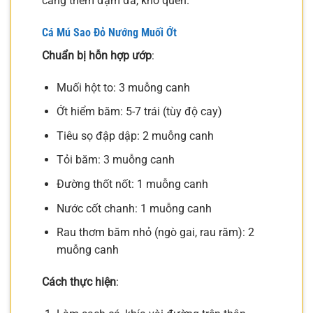
càng thêm đậm đà, khó quên.
Cá Mú Sao Đỏ Nướng Muối Ớt
Chuẩn bị hỗn hợp ướp
:
Muối hột to: 3 muỗng canh
Ớt hiểm băm: 5-7 trái (tùy độ cay)
Tiêu sọ đập dập: 2 muỗng canh
Tỏi băm: 3 muỗng canh
Đường thốt nốt: 1 muỗng canh
Nước cốt chanh: 1 muỗng canh
Rau thơm băm nhỏ (ngò gai, rau răm): 2
muỗng canh
Cách thực hiện
: