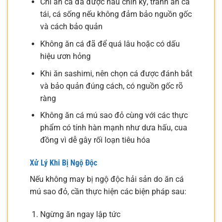
Chỉ ăn cá đã được nấu chín kỹ, tránh ăn cá
tái, cá sống nếu không đảm bảo nguồn gốc
và cách bảo quản
Không ăn cá đã để quá lâu hoặc có dấu
hiệu ươn hỏng
Khi ăn sashimi, nên chọn cá được đánh bắt
và bảo quản đúng cách, có nguồn gốc rõ
ràng
Không ăn cá mú sao đỏ cùng với các thực
phẩm có tính hàn mạnh như dưa hấu, cua
đồng vì dễ gây rối loạn tiêu hóa
Xử Lý Khi Bị Ngộ Độc
Nếu không may bị ngộ độc hải sản do ăn cá
mú sao đỏ, cần thực hiện các biện pháp sau:
Ngừng ăn ngay lập tức