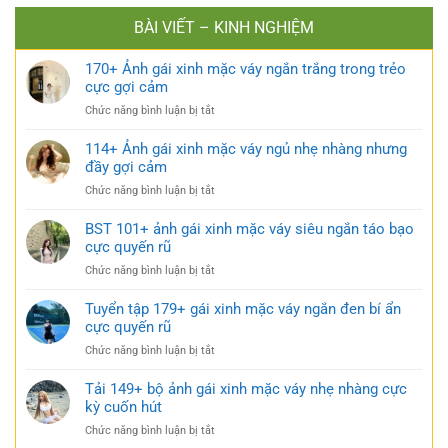
BÀI VIẾT – KINH NGHIỆM
170+ Ảnh gái xinh mặc váy ngắn trắng trong trẻo
cực gợi cảm
ở
Chức năng bình luận bị tắt
170+
Ảnh
114+ Ảnh gái xinh mặc váy ngủ nhẹ nhàng nhưng
gái
đầy gợi cảm
xinh
ở
Chức năng bình luận bị tắt
mặc
114+
váy
Ảnh
BST 101+ ảnh gái xinh mặc váy siêu ngắn táo bạo
ngắn
gái
cực quyến rũ
trắng
xinh
trong
ở
Chức năng bình luận bị tắt
mặc
trẻo
BST
váy
cực
101+
Tuyển tập 179+ gái xinh mặc váy ngắn đen bí ẩn
ngủ
gợi
ảnh
cực quyến rũ
nhẹ
cảm
gái
nhàng
ở
Chức năng bình luận bị tắt
xinh
nhưng
Tuyển
mặc
đầy
tập
Tải 149+ bộ ảnh gái xinh mặc váy nhẹ nhàng cực
váy
gợi
179+
kỳ cuốn hút
siêu
cảm
gái
ngắn
ở
Chức năng bình luận bị tắt
xinh
táo
Tải