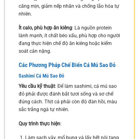
căng mịn, giảm nếp nhăn và chống lão hóa tự
nhiên.
Ít calo, phù hợp ăn kiêng
: Là nguồn protein
lành mạnh, ít chất béo xấu, phù hợp cho người
đang thực hiện chế độ ăn kiêng hoặc kiểm
soát cân nặng.
Các Phương Pháp Chế Biến Cá Mú Sao Đỏ
Sashimi Cá Mú Sao Đỏ
Yêu cầu kỹ thuật
: Để làm sashimi, cá mú sao
đỏ phải được đánh bắt tươi sống và sơ chế
đúng cách. Thịt cá phải còn độ đàn hồi, màu
sắc trắng ngà tự nhiên.
Quy trình thực hiện
:
Làm sạch vảy, mổ bụng và lấy hết nội tạng