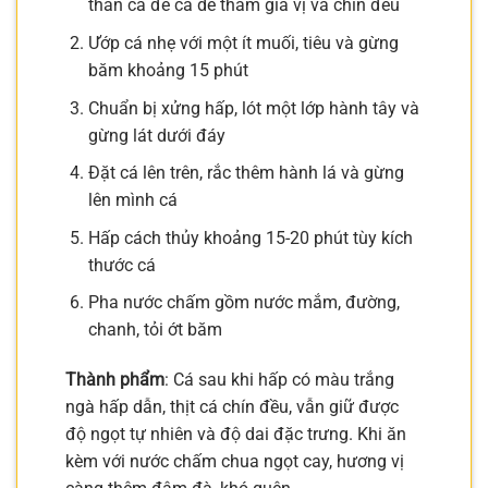
thân cá để cá dễ thấm gia vị và chín đều
Ướp cá nhẹ với một ít muối, tiêu và gừng
băm khoảng 15 phút
Chuẩn bị xửng hấp, lót một lớp hành tây và
gừng lát dưới đáy
Đặt cá lên trên, rắc thêm hành lá và gừng
lên mình cá
Hấp cách thủy khoảng 15-20 phút tùy kích
thước cá
Pha nước chấm gồm nước mắm, đường,
chanh, tỏi ớt băm
Thành phẩm
: Cá sau khi hấp có màu trắng
ngà hấp dẫn, thịt cá chín đều, vẫn giữ được
độ ngọt tự nhiên và độ dai đặc trưng. Khi ăn
kèm với nước chấm chua ngọt cay, hương vị