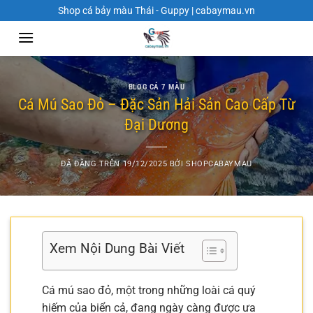
Chuyển
Shop cá bảy màu Thái - Guppy | cabaymau.vn
đến
nội
dung
BLOG CÁ 7 MÀU
Cá Mú Sao Đỏ – Đặc Sản Hải Sản Cao Cấp Từ
Đại Dương
ĐÃ ĐĂNG TRÊN
19/12/2025
BỞI
SHOPCABAYMAU
Xem Nội Dung Bài Viết
Cá mú sao đỏ, một trong những loài cá quý
hiếm của biển cả, đang ngày càng được ưa