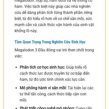
megalodon: hộp sọ, hàm dưới và hệ thống cơ
hàm. Việc tách biệt này giúp các nhà nghiên
cứu dễ dàng phân tích từng thành phần riêng
biệt, từ đó hiểu rõ hơn về cơ chế săn mồi, sức
mạnh cắn và cách thức vận hành của sinh vật
khổng lồ này.
Tầm Quan Trọng Trong Nghiên Cứu Sinh Học
Megalodon 3 Đầu đóng vai trò then chốt trong
việc:
Phân tích cơ học sinh học:
Giúp hiểu rõ
cách thức lực được truyền từ cơ bắp đến
hàm, từ đó ước tính chính xác lực cắn.
Mô phỏng hành vi săn mồi:
Tái hiện lại các
tư thế tấn công, cách thức tiếp cận con
mồi.
Phát triển công nghệ mô phỏng:
Cung cấp