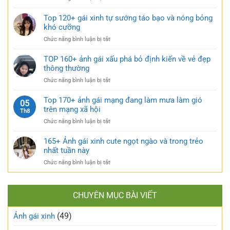
gái
bí
Sưu
xinh
ẩn
tầm
Top 120+ gái xinh tự sướng táo bạo và nóng bỏng
mặc
cực
185+
khó cưỡng
váy
quyến
ảnh
nhẹ
rũ
ở
Chức năng bình luận bị tắt
gái
nhàng
Top
múp
cực
120+
TOP 160+ ảnh gái xấu phá bỏ định kiến về vẻ đẹp
nóng
kỳ
gái
thông thường
bỏng
cuốn
xinh
và
hút
ở
Chức năng bình luận bị tắt
tự
căng
TOP
sướng
tràn
160+
Top 170+ ảnh gái mạng đang làm mưa làm gió
táo
05
sức
ảnh
trên mạng xã hội
bạo
Th8
sống
gái
và
ở
Chức năng bình luận bị tắt
xấu
nóng
Top
phá
bỏng
170+
165+ Ảnh gái xinh cute ngọt ngào và trong trẻo
bỏ
khó
ảnh
nhất tuần này
định
cưỡng
gái
kiến
ở
Chức năng bình luận bị tắt
mạng
về
165+
đang
vẻ
Ảnh
làm
đẹp
gái
mưa
thông
CHUYÊN MỤC BÀI VIẾT
xinh
làm
thường
cute
gió
(49)
ngọt
Ảnh gái xinh
trên
ngào
mạng