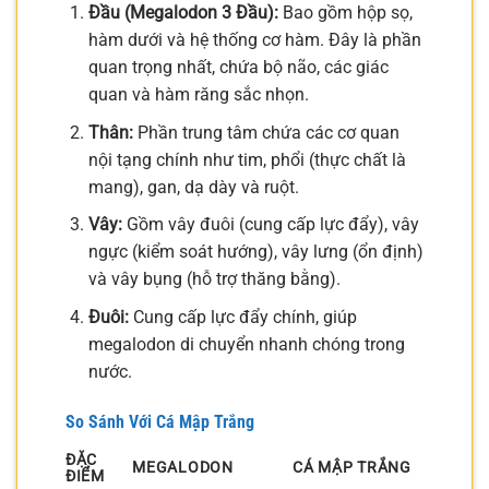
Đầu (Megalodon 3 Đầu):
Bao gồm hộp sọ,
hàm dưới và hệ thống cơ hàm. Đây là phần
quan trọng nhất, chứa bộ não, các giác
quan và hàm răng sắc nhọn.
Thân:
Phần trung tâm chứa các cơ quan
nội tạng chính như tim, phổi (thực chất là
mang), gan, dạ dày và ruột.
Vây:
Gồm vây đuôi (cung cấp lực đẩy), vây
ngực (kiểm soát hướng), vây lưng (ổn định)
và vây bụng (hỗ trợ thăng bằng).
Đuôi:
Cung cấp lực đẩy chính, giúp
megalodon di chuyển nhanh chóng trong
nước.
So Sánh Với Cá Mập Trắng
ĐẶC
MEGALODON
CÁ MẬP TRẮNG
ĐIỂM