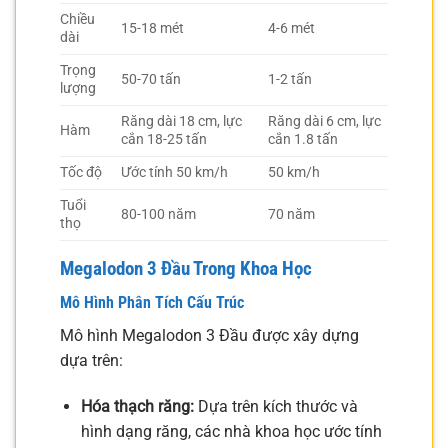
Chiều
15-18 mét
4-6 mét
dài
Trọng
50-70 tấn
1-2 tấn
lượng
Răng dài 18 cm, lực
Răng dài 6 cm, lực
Hàm
cắn 18-25 tấn
cắn 1.8 tấn
Tốc độ
Ước tính 50 km/h
50 km/h
Tuổi
80-100 năm
70 năm
thọ
Megalodon 3 Đầu Trong Khoa Học
Mô Hình Phân Tích Cấu Trúc
Mô hình Megalodon 3 Đầu được xây dựng
dựa trên:
Hóa thạch răng:
Dựa trên kích thước và
hình dạng răng, các nhà khoa học ước tính