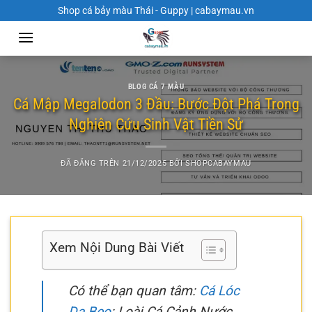
Chuyển
Shop cá bảy màu Thái - Guppy | cabaymau.vn
đến
nội
dung
BLOG CÁ 7 MÀU
Cá Mập Megalodon 3 Đầu: Bước Đột Phá Trong
Nghiên Cứu Sinh Vật Tiền Sử
ĐÃ ĐĂNG TRÊN
21/12/2025
BỞI
SHOPCABAYMAU
Xem Nội Dung Bài Viết
Có thể bạn quan tâm:
Cá Lóc
Da Beo
: Loài Cá Cảnh Nước