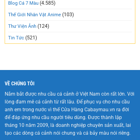
và
(4.585)
Blog Cá 7 Màu
xã
trong
hội
trẻo
(103)
Thế Giới Nhân Vật Anime
nhất
tuần
(124)
Thư Viện Ảnh
này
(521)
Tin Tức
VỀ CHÚNG TÔI
Nắm bắt được nhu cầu cá cảnh ở Việt Nam còn rất lớn. Với
lòng đam mê cá cảnh từ rất lâu. Để phục vụ cho nhu cầu
anh em trong nước vì thế Cửa Hàng
Cabaymau.vn
ra đời
để đáp ứng nhu cầu người tiêu dùng. Được thành lập
tháng 10 năm 2009, là doanh nghiệp chuyên sản xuất, lai
tạo các dòng cá cảnh nói chung và cá bảy màu nói riêng.