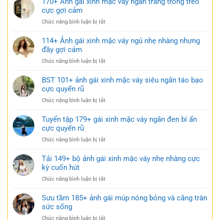
170+ Ảnh gái xinh mặc váy ngắn trắng trong trẻo
cực gợi cảm
ở
Chức năng bình luận bị tắt
170+
Ảnh
114+ Ảnh gái xinh mặc váy ngủ nhẹ nhàng nhưng
gái
đầy gợi cảm
xinh
ở
Chức năng bình luận bị tắt
mặc
114+
váy
Ảnh
BST 101+ ảnh gái xinh mặc váy siêu ngắn táo bạo
ngắn
gái
cực quyến rũ
trắng
xinh
trong
ở
Chức năng bình luận bị tắt
mặc
trẻo
BST
váy
cực
101+
Tuyển tập 179+ gái xinh mặc váy ngắn đen bí ẩn
ngủ
gợi
ảnh
cực quyến rũ
nhẹ
cảm
gái
nhàng
ở
Chức năng bình luận bị tắt
xinh
nhưng
Tuyển
mặc
đầy
tập
Tải 149+ bộ ảnh gái xinh mặc váy nhẹ nhàng cực
váy
gợi
179+
kỳ cuốn hút
siêu
cảm
gái
ngắn
ở
Chức năng bình luận bị tắt
xinh
táo
Tải
mặc
bạo
149+
Sưu tầm 185+ ảnh gái múp nóng bỏng và căng tràn
váy
cực
bộ
sức sống
ngắn
quyến
ảnh
đen
rũ
ở
Chức năng bình luận bị tắt