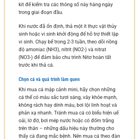
kit để kiểm tra các thông số này hàng ngày
trong giai đoạn đầu.
Khi nước đã ổn định, thả một ít thực vật thủy
sinh hoặc vi sinh khởi động để hỗ trợ thiết lập
vi sinh. Chạy bể trong 2-3 tuần, theo dõi nồng
độ amoniac (NH3), nitrit (NO2-) và nitrat
(NO3-) để đảm bảo chu trình Nitơ hoàn tất
trước khi thả cá.
Chọn cá và quá trình làm quen
Khi mua cá mập cảnh mini, hãy chọn những
cá thể có màu sắc tươi sáng, vây khỏe mạnh,
không rách hay dính máu, bơi lội linh hoạt và
phản xạ nhanh. Tránh mua cá có biểu hiện uể
oải, lờ đờ, bơi mép nước hoặc có đốm trắng
trên thân – những dấu hiệu này thường cho
thấy cá đang mắc bệnh. Nên mua cá theo đàn