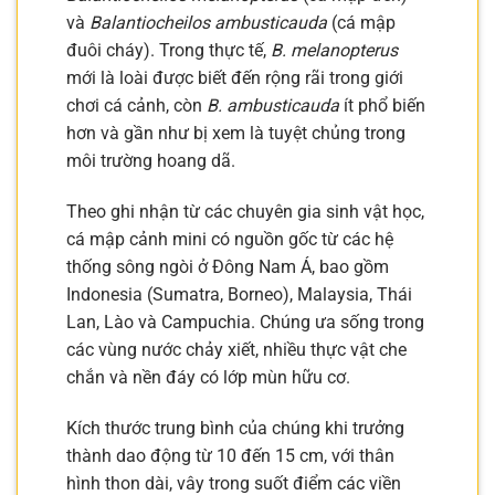
và
Balantiocheilos ambusticauda
(cá mập
đuôi cháy). Trong thực tế,
B. melanopterus
mới là loài được biết đến rộng rãi trong giới
chơi cá cảnh, còn
B. ambusticauda
ít phổ biến
hơn và gần như bị xem là tuyệt chủng trong
môi trường hoang dã.
Theo ghi nhận từ các chuyên gia sinh vật học,
cá mập cảnh mini có nguồn gốc từ các hệ
thống sông ngòi ở Đông Nam Á, bao gồm
Indonesia (Sumatra, Borneo), Malaysia, Thái
Lan, Lào và Campuchia. Chúng ưa sống trong
các vùng nước chảy xiết, nhiều thực vật che
chắn và nền đáy có lớp mùn hữu cơ.
Kích thước trung bình của chúng khi trưởng
thành dao động từ 10 đến 15 cm, với thân
hình thon dài, vây trong suốt điểm các viền