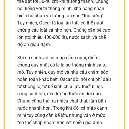
thể đạt tới 30-40 cm khi trưởng thành. Chúng
nổi tiếng với trí thông minh, khả năng nhận
biết chủ nhân và tương tác như “thú cưng”.
Tuy nhiên, Oscar là loài ăn thịt, có thể nuốt
chửng các loài cá nhỏ hơn. Chúng cần bể cực
lớn (tối thiểu 400-600 lít), nước sạch, và chế
độ ăn giàu đạm.
Khi so sánh với cá mập cảnh mini, điểm
chung duy nhất có lẽ là sự thông minh và tò
mò. Tuy nhiên, quy mô và nhu cầu chăm sóc
hoàn toàn khác biệt. Oscar đòi hỏi chi phí đầu
tư khổng lồ, từ bể kính chịu lực, thiết bị lọc
công suất lớn, đến lượng thức ăn dồi dào.
Chúng cũng thải ra nhiều chất thải, làm bẩn
nước nhanh hơn. Trong khi đó, cá mập cảnh
mini tuy cũng cần bể lớn, nhưng vẫn ở mức
“có thể chấp nhận” hơn với nhiều gia đình.