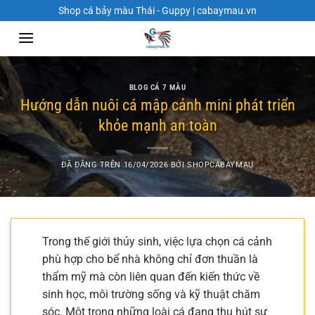
Chuyển
Shop cá bảy màu Thái - Guppy | cabaymau.vn
đến
nội
dung
BLOG CÁ 7 MÀU
Hướng dẫn nuôi cá mập cảnh mini phát triển
khỏe mạnh an toàn
ĐÃ ĐĂNG TRÊN
16/04/2026
BỞI
SHOPCABAYMAU
Trong thế giới thủy sinh, việc lựa chọn cá cảnh
phù hợp cho bể nhà không chỉ đơn thuần là
thẩm mỹ mà còn liên quan đến kiến thức về
sinh học, môi trường sống và kỹ thuật chăm
sóc. Một trong những loài cá đang thu hút sự