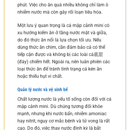
phút. Việc cho ăn quá nhiều không chỉ làm ô
nhiễm nước mà còn gây rối loạn tiêu hóa.
Một lưu ý quan trọng là cá mập cảnh mini có
xu hướng kiếm ăn ở tầng nước mặt và giữa,
do đó thức ăn nổi là lựa chọn tối ưu. Nếu
dùng thức ăn chìm, cần đảm bảo cá có thể
tiếp cận được và không bị các loài cá底层
(đáy) chiếm hết. Ngoài ra, nên luân phiên các
loại thức ăn để tránh tình trạng cá kén ăn
hoặc thiếu hụt vi chất.
Quản lý nước và vệ sinh bể
Chất lượng nước là yếu tố sống còn đối với cá
mập cảnh mini. Dù chúng tương đối khỏe
mạnh, nhưng khi nước bẩn, nhiễm amoniac
hay nitrit, nguy cơ mắc bệnh và tử vong là rất
cao. Do đó, việc thay nước định kỳ là bắt