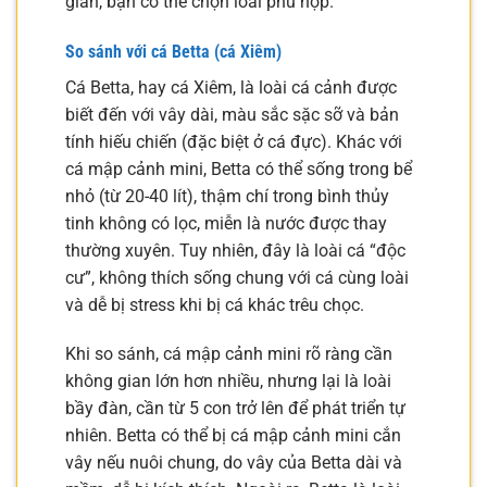
gian, bạn có thể chọn loài phù hợp.
So sánh với cá Betta (cá Xiêm)
Cá Betta, hay cá Xiêm, là loài cá cảnh được
biết đến với vây dài, màu sắc sặc sỡ và bản
tính hiếu chiến (đặc biệt ở cá đực). Khác với
cá mập cảnh mini, Betta có thể sống trong bể
nhỏ (từ 20-40 lít), thậm chí trong bình thủy
tinh không có lọc, miễn là nước được thay
thường xuyên. Tuy nhiên, đây là loài cá “độc
cư”, không thích sống chung với cá cùng loài
và dễ bị stress khi bị cá khác trêu chọc.
Khi so sánh, cá mập cảnh mini rõ ràng cần
không gian lớn hơn nhiều, nhưng lại là loài
bầy đàn, cần từ 5 con trở lên để phát triển tự
nhiên. Betta có thể bị cá mập cảnh mini cắn
vây nếu nuôi chung, do vây của Betta dài và