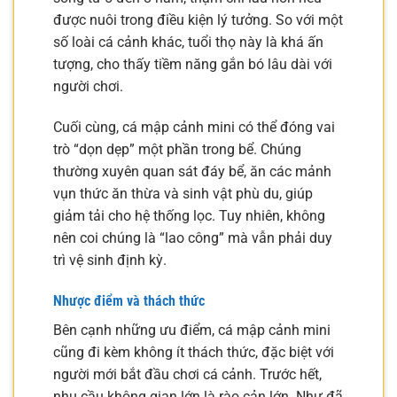
được nuôi trong điều kiện lý tưởng. So với một
số loài cá cảnh khác, tuổi thọ này là khá ấn
tượng, cho thấy tiềm năng gắn bó lâu dài với
người chơi.
Cuối cùng, cá mập cảnh mini có thể đóng vai
trò “dọn dẹp” một phần trong bể. Chúng
thường xuyên quan sát đáy bể, ăn các mảnh
vụn thức ăn thừa và sinh vật phù du, giúp
giảm tải cho hệ thống lọc. Tuy nhiên, không
nên coi chúng là “lao công” mà vẫn phải duy
trì vệ sinh định kỳ.
Nhược điểm và thách thức
Bên cạnh những ưu điểm, cá mập cảnh mini
cũng đi kèm không ít thách thức, đặc biệt với
người mới bắt đầu chơi cá cảnh. Trước hết,
nhu cầu không gian lớn là rào cản lớn. Như đã