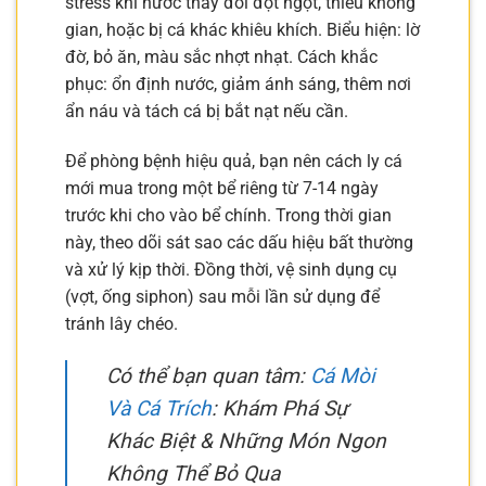
stress khi nước thay đổi đột ngột, thiếu không
gian, hoặc bị cá khác khiêu khích. Biểu hiện: lờ
đờ, bỏ ăn, màu sắc nhợt nhạt. Cách khắc
phục: ổn định nước, giảm ánh sáng, thêm nơi
ẩn náu và tách cá bị bắt nạt nếu cần.
Để phòng bệnh hiệu quả, bạn nên cách ly cá
mới mua trong một bể riêng từ 7-14 ngày
trước khi cho vào bể chính. Trong thời gian
này, theo dõi sát sao các dấu hiệu bất thường
và xử lý kịp thời. Đồng thời, vệ sinh dụng cụ
(vợt, ống siphon) sau mỗi lần sử dụng để
tránh lây chéo.
Có thể bạn quan tâm:
Cá Mòi
Và Cá Trích
: Khám Phá Sự
Khác Biệt & Những Món Ngon
Không Thể Bỏ Qua