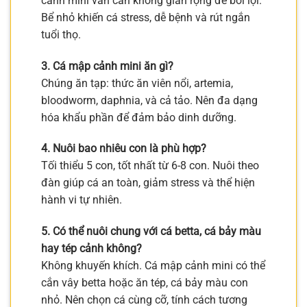
cảnh mini vẫn cần không gian rộng để bơi lội.
Bể nhỏ khiến cá stress, dễ bệnh và rút ngắn
tuổi thọ.
3. Cá mập cảnh mini ăn gì?
Chúng ăn tạp: thức ăn viên nổi, artemia,
bloodworm, daphnia, và cả tảo. Nên đa dạng
hóa khẩu phần để đảm bảo dinh dưỡng.
4. Nuôi bao nhiêu con là phù hợp?
Tối thiểu 5 con, tốt nhất từ 6-8 con. Nuôi theo
đàn giúp cá an toàn, giảm stress và thể hiện
hành vi tự nhiên.
5. Có thể nuôi chung với cá betta, cá bảy màu
hay tép cảnh không?
Không khuyến khích. Cá mập cảnh mini có thể
cắn vây betta hoặc ăn tép, cá bảy màu con
nhỏ. Nên chọn cá cùng cỡ, tính cách tương