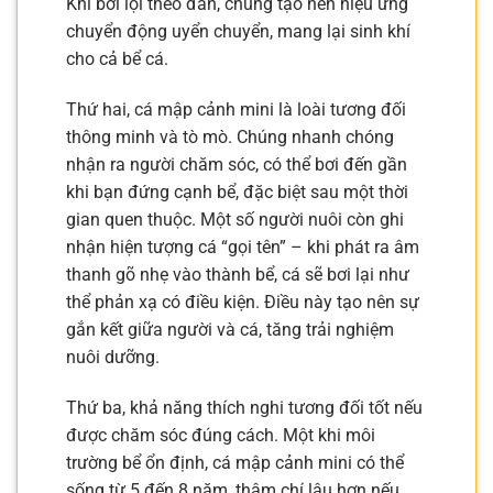
Khi bơi lội theo đàn, chúng tạo nên hiệu ứng
chuyển động uyển chuyển, mang lại sinh khí
cho cả bể cá.
Thứ hai, cá mập cảnh mini là loài tương đối
thông minh và tò mò. Chúng nhanh chóng
nhận ra người chăm sóc, có thể bơi đến gần
khi bạn đứng cạnh bể, đặc biệt sau một thời
gian quen thuộc. Một số người nuôi còn ghi
nhận hiện tượng cá “gọi tên” – khi phát ra âm
thanh gõ nhẹ vào thành bể, cá sẽ bơi lại như
thể phản xạ có điều kiện. Điều này tạo nên sự
gắn kết giữa người và cá, tăng trải nghiệm
nuôi dưỡng.
Thứ ba, khả năng thích nghi tương đối tốt nếu
được chăm sóc đúng cách. Một khi môi
trường bể ổn định, cá mập cảnh mini có thể
sống từ 5 đến 8 năm, thậm chí lâu hơn nếu