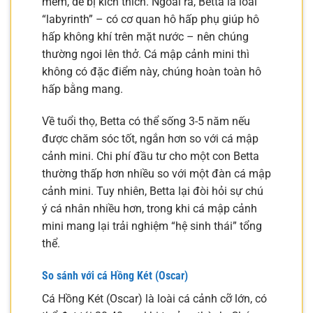
mềm, dễ bị kích thích. Ngoài ra, Betta là loài
“labyrinth” – có cơ quan hô hấp phụ giúp hô
hấp không khí trên mặt nước – nên chúng
thường ngoi lên thở. Cá mập cảnh mini thì
không có đặc điểm này, chúng hoàn toàn hô
hấp bằng mang.
Về tuổi thọ, Betta có thể sống 3-5 năm nếu
được chăm sóc tốt, ngắn hơn so với cá mập
cảnh mini. Chi phí đầu tư cho một con Betta
thường thấp hơn nhiều so với một đàn cá mập
cảnh mini. Tuy nhiên, Betta lại đòi hỏi sự chú
ý cá nhân nhiều hơn, trong khi cá mập cảnh
mini mang lại trải nghiệm “hệ sinh thái” tổng
thể.
So sánh với cá Hồng Két (Oscar)
Cá Hồng Két (Oscar) là loài cá cảnh cỡ lớn, có