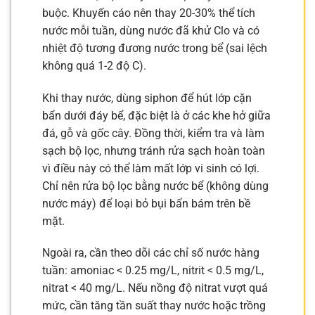
buộc. Khuyến cáo nên thay 20-30% thể tích
nước mỗi tuần, dùng nước đã khử Clo và có
nhiệt độ tương đương nước trong bể (sai lệch
không quá 1-2 độ C).
Khi thay nước, dùng siphon để hút lớp cặn
bẩn dưới đáy bể, đặc biệt là ở các khe hở giữa
đá, gỗ và gốc cây. Đồng thời, kiểm tra và làm
sạch bộ lọc, nhưng tránh rửa sạch hoàn toàn
vì điều này có thể làm mất lớp vi sinh có lợi.
Chỉ nên rửa bộ lọc bằng nước bể (không dùng
nước máy) để loại bỏ bụi bẩn bám trên bề
mặt.
Ngoài ra, cần theo dõi các chỉ số nước hàng
tuần: amoniac < 0.25 mg/L, nitrit < 0.5 mg/L,
nitrat < 40 mg/L. Nếu nồng độ nitrat vượt quá
mức, cần tăng tần suất thay nước hoặc trồng