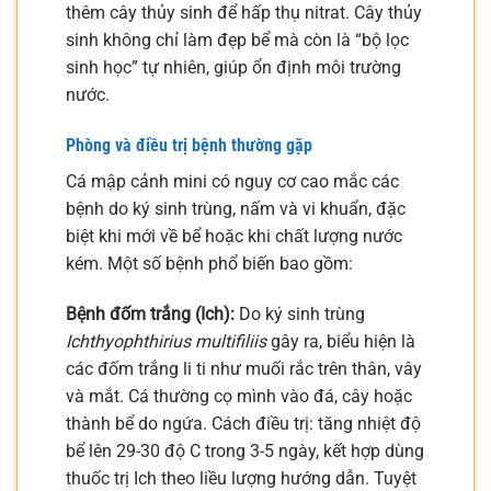
thêm cây thủy sinh để hấp thụ nitrat. Cây thủy
sinh không chỉ làm đẹp bể mà còn là “bộ lọc
sinh học” tự nhiên, giúp ổn định môi trường
nước.
Phòng và điều trị bệnh thường gặp
Cá mập cảnh mini có nguy cơ cao mắc các
bệnh do ký sinh trùng, nấm và vi khuẩn, đặc
biệt khi mới về bể hoặc khi chất lượng nước
kém. Một số bệnh phổ biến bao gồm:
Bệnh đốm trắng (Ich):
Do ký sinh trùng
Ichthyophthirius multifiliis
gây ra, biểu hiện là
các đốm trắng li ti như muối rắc trên thân, vây
và mắt. Cá thường cọ mình vào đá, cây hoặc
thành bể do ngứa. Cách điều trị: tăng nhiệt độ
bể lên 29-30 độ C trong 3-5 ngày, kết hợp dùng
thuốc trị Ich theo liều lượng hướng dẫn. Tuyệt