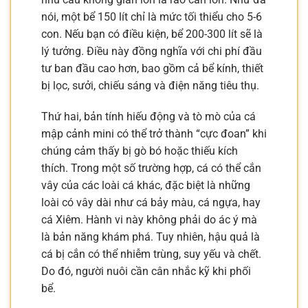
nói, một bể 150 lít chỉ là mức tối thiểu cho 5-6
con. Nếu bạn có điều kiện, bể 200-300 lít sẽ là
lý tưởng. Điều này đồng nghĩa với chi phí đầu
tư ban đầu cao hơn, bao gồm cả bể kính, thiết
bị lọc, sưởi, chiếu sáng và điện năng tiêu thụ.
Thứ hai, bản tính hiếu động và tò mò của cá
mập cảnh mini có thể trở thành “cực đoan” khi
chúng cảm thấy bị gò bó hoặc thiếu kích
thích. Trong một số trường hợp, cá có thể cắn
vây của các loài cá khác, đặc biệt là những
loài có vây dài như cá bảy màu, cá ngựa, hay
cá Xiêm. Hành vi này không phải do ác ý mà
là bản năng khám phá. Tuy nhiên, hậu quả là
cá bị cắn có thể nhiễm trùng, suy yếu và chết.
Do đó, người nuôi cần cân nhắc kỹ khi phối
bể.