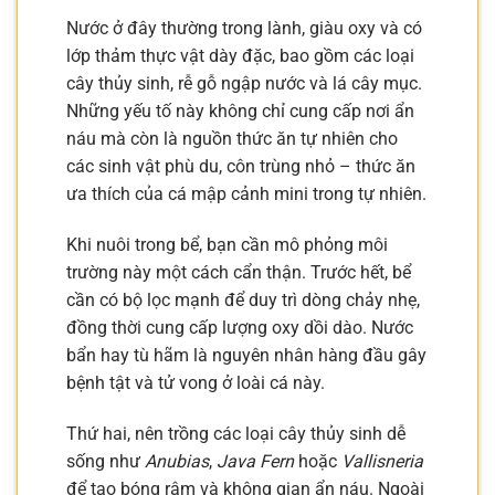
Nước ở đây thường trong lành, giàu oxy và có
lớp thảm thực vật dày đặc, bao gồm các loại
cây thủy sinh, rễ gỗ ngập nước và lá cây mục.
Những yếu tố này không chỉ cung cấp nơi ẩn
náu mà còn là nguồn thức ăn tự nhiên cho
các sinh vật phù du, côn trùng nhỏ – thức ăn
ưa thích của cá mập cảnh mini trong tự nhiên.
Khi nuôi trong bể, bạn cần mô phỏng môi
trường này một cách cẩn thận. Trước hết, bể
cần có bộ lọc mạnh để duy trì dòng chảy nhẹ,
đồng thời cung cấp lượng oxy dồi dào. Nước
bẩn hay tù hãm là nguyên nhân hàng đầu gây
bệnh tật và tử vong ở loài cá này.
Thứ hai, nên trồng các loại cây thủy sinh dễ
sống như
Anubias
,
Java Fern
hoặc
Vallisneria
để tạo bóng râm và không gian ẩn náu. Ngoài