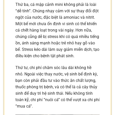
Thứ ba, cá mập cảnh mini không phải là loài
“dễ tính”. Chúng nhạy cảm với sự thay đổi đột
ngột của nước, đặc biệt là amoniac và nitrit.
Một bể mới chưa ổn định vi sinh có thể khiến
cá chết hàng loạt trong vài ngày. Hơn nữa,
chúng cũng dễ bị stress khi có quá nhiều tiếng
ồn, ánh sáng mạnh hoặc trẻ nhỏ hay gõ vào
bể. Stress kéo dài làm suy giảm miễn dịch, tạo
điều kiện cho bệnh tật phát sinh.
Thứ tư, chi phí chăm sóc lâu dài không hề
nhỏ. Ngoài việc thay nước, vệ sinh bể định kỳ,
bạn còn phải đầu tư vào thức ăn chất lượng,
thuốc phòng trị bệnh, và có thể là cả cây thủy
sinh để duy trì hệ sinh thái. Nếu không tính
toán kỹ, chi phí “nuôi cá” có thể vượt xa chi phí
“mua cá”.