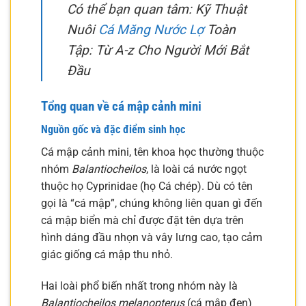
Có thể bạn quan tâm: Kỹ Thuật
Nuôi
Cá Măng Nước Lợ
Toàn
Tập: Từ A-z Cho Người Mới Bắt
Đầu
Tổng quan về cá mập cảnh mini
Nguồn gốc và đặc điểm sinh học
Cá mập cảnh mini, tên khoa học thường thuộc
nhóm
Balantiocheilos
, là loài cá nước ngọt
thuộc họ Cyprinidae (họ Cá chép). Dù có tên
gọi là “cá mập”, chúng không liên quan gì đến
cá mập biển mà chỉ được đặt tên dựa trên
hình dáng đầu nhọn và vây lưng cao, tạo cảm
giác giống cá mập thu nhỏ.
Hai loài phổ biến nhất trong nhóm này là
Balantiocheilos melanopterus
(cá mập đen)