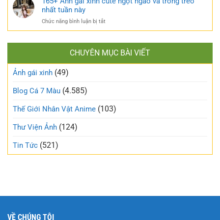
165+ Ảnh gái xinh cute ngọt ngào và trong trẻo
bỏ
khó
ảnh
nhất tuần này
định
cưỡng
gái
kiến
ở
Chức năng bình luận bị tắt
mạng
về
165+
đang
vẻ
Ảnh
làm
đẹp
gái
mưa
thông
CHUYÊN MỤC BÀI VIẾT
xinh
làm
thường
cute
gió
(49)
ngọt
Ảnh gái xinh
trên
ngào
mạng
và
(4.585)
Blog Cá 7 Màu
xã
trong
hội
trẻo
(103)
Thế Giới Nhân Vật Anime
nhất
tuần
(124)
Thư Viện Ảnh
này
(521)
Tin Tức
VỀ CHÚNG TÔI