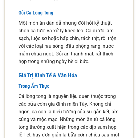
Gỏi Cá Lòng Tong
Một món ăn dân dã nhưng đòi hỏi kỹ thuật
chọn cá tươi và xử lý khéo léo. Cá được làm
sạch, luộc sơ hoặc hấp chín, tách thịt, rồi trộn
với các loại rau sống, đậu phộng rang, nước
mắm chua ngọt. Gỏi ăn thanh mát, rất thích
hợp trong những ngày hè oi bức.
Giá Trị Kinh Tế & Văn Hóa
Trong Ẩm Thực
Cá lòng tong là nguyên liệu quen thuộc trong
các bữa cơm gia đình miền Tây. Không chỉ
ngon, cá còn là biểu tượng của sự gắn kết, ấm
cúng và mộc mạc. Những món ăn từ cá lòng
tong thường xuất hiện trong các dịp sum họp,
lễ Tết, hay đơn giản là bữa cơm chiều sau một