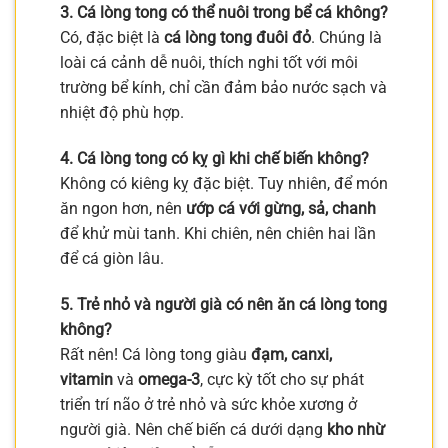
3. Cá lòng tong có thể nuôi trong bể cá không?
Có, đặc biệt là
cá lòng tong đuôi đỏ
. Chúng là
loài cá cảnh dễ nuôi, thích nghi tốt với môi
trường bể kính, chỉ cần đảm bảo nước sạch và
nhiệt độ phù hợp.
4. Cá lòng tong có kỵ gì khi chế biến không?
Không có kiêng kỵ đặc biệt. Tuy nhiên, để món
ăn ngon hơn, nên
ướp cá với gừng, sả, chanh
để khử mùi tanh. Khi chiên, nên chiên hai lần
để cá giòn lâu.
5. Trẻ nhỏ và người già có nên ăn cá lòng tong
không?
Rất nên! Cá lòng tong giàu
đạm, canxi,
vitamin
và
omega-3
, cực kỳ tốt cho sự phát
triển trí não ở trẻ nhỏ và sức khỏe xương ở
người già. Nên chế biến cá dưới dạng
kho nhừ