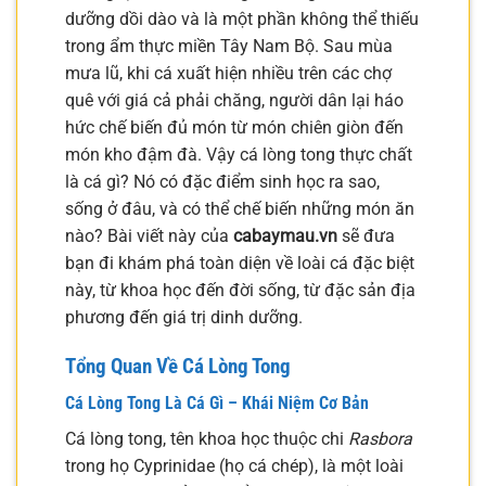
dưỡng dồi dào và là một phần không thể thiếu
trong ẩm thực miền Tây Nam Bộ. Sau mùa
mưa lũ, khi cá xuất hiện nhiều trên các chợ
quê với giá cả phải chăng, người dân lại háo
hức chế biến đủ món từ món chiên giòn đến
món kho đậm đà. Vậy cá lòng tong thực chất
là cá gì? Nó có đặc điểm sinh học ra sao,
sống ở đâu, và có thể chế biến những món ăn
nào? Bài viết này của
cabaymau.vn
sẽ đưa
bạn đi khám phá toàn diện về loài cá đặc biệt
này, từ khoa học đến đời sống, từ đặc sản địa
phương đến giá trị dinh dưỡng.
Tổng Quan Về Cá Lòng Tong
Cá Lòng Tong Là Cá Gì – Khái Niệm Cơ Bản
Cá lòng tong, tên khoa học thuộc chi
Rasbora
trong họ Cyprinidae (họ cá chép), là một loài