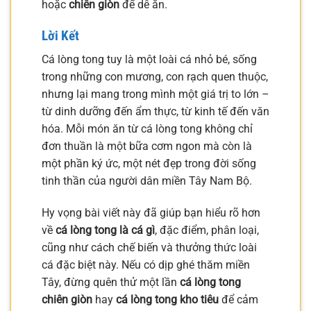
hoặc
chiên giòn
để dễ ăn.
Lời Kết
Cá lòng tong tuy là một loài cá nhỏ bé, sống
trong những con mương, con rạch quen thuộc,
nhưng lại mang trong mình một giá trị to lớn –
từ dinh dưỡng đến ẩm thực, từ kinh tế đến văn
hóa. Mỗi món ăn từ cá lòng tong không chỉ
đơn thuần là một bữa cơm ngon mà còn là
một phần ký ức, một nét đẹp trong đời sống
tinh thần của người dân miền Tây Nam Bộ.
Hy vọng bài viết này đã giúp bạn hiểu rõ hơn
về
cá lòng tong là cá gì
, đặc điểm, phân loại,
cũng như cách chế biến và thưởng thức loài
cá đặc biệt này. Nếu có dịp ghé thăm miền
Tây, đừng quên thử một lần
cá lòng tong
chiên giòn
hay
cá lòng tong kho tiêu
để cảm