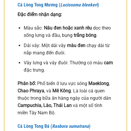
Cá Lòng Tong Mương (
Luciosoma bleekeri
)
Đặc điểm nhận dạng:
Màu sắc:
Nâu đen hoặc xanh rêu
dọc theo
sống lưng và đầu, bụng
trắng bóng
.
Dải vây: Một dải vây
màu đen
chạy dài từ
nắp mang đến đuôi.
Vây lưng và vây đuôi: Thường có màu
cam
đặc trưng.
Phân bố:
Phổ biến ở lưu vực sông
Maeklong
,
Chao Phraya
, và
Mê Kông
. Là loài cá quen
thuộc trong bữa ăn hàng ngày của người dân
Campuchia, Lào, Thái Lan
và một số tỉnh
miền Tây Nam Bộ.
Cá Lòng Tong Đá (
Rasbora sumatrana
)