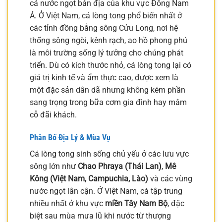
cá nước ngọt bản địa của khu vực Đông Nam
Á. Ở Việt Nam, cá lòng tong phổ biến nhất ở
các tỉnh đồng bằng sông Cửu Long, nơi hệ
thống sông ngòi, kênh rạch, ao hồ phong phú
là môi trường sống lý tưởng cho chúng phát
triển. Dù có kích thước nhỏ, cá lòng tong lại có
giá trị kinh tế và ẩm thực cao, được xem là
một đặc sản dân dã nhưng không kém phần
sang trọng trong bữa cơm gia đình hay mâm
cỗ đãi khách.
Phân Bố Địa Lý & Mùa Vụ
Cá lòng tong sinh sống chủ yếu ở các lưu vực
sông lớn như
Chao Phraya (Thái Lan)
,
Mê
Kông (Việt Nam, Campuchia, Lào)
và các vùng
nước ngọt lân cận. Ở Việt Nam, cá tập trung
nhiều nhất ở khu vực
miền Tây Nam Bộ
, đặc
biệt sau mùa mưa lũ khi nước từ thượng