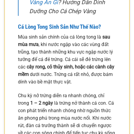
Vàng Ăn Gì
? Hướng Dẫn Dinh
Dưỡng Cho Cá Chép Vàng
Cá Lòng Tong Sinh Sản Như Thế Nào?
Mùa sinh sản chính của cá lòng tong là
sau
mùa mưa
, khi nước ngập vào các vùng đất
trũng, tạo thành những khu vực ngập nước lý
tưởng để cá đẻ trứng. Cá cái sẽ đẻ trứng lên
các
cây rong, cỏ thủy sinh, hoặc các cành cây
mềm
dưới nước. Trứng cá rất nhỏ, được bám
dính vào bề mặt thực vật.
Chu kỳ nở trứng diễn ra nhanh chóng, chỉ
trong
1 – 2 ngày
là trứng nở thành cá con. Cá
con phát triển nhanh chóng nhờ nguồn thức
ăn phong phú trong mùa nước nổi. Khi nước
rút, đàn cá trưởng thành sẽ di chuyển ngược
về các con sông chính để tiếp tục chu kỳ sống.