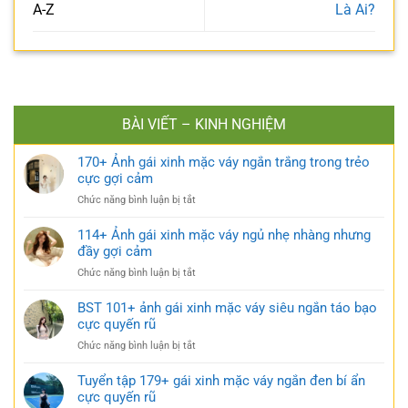
A-Z
Là Ai?
BÀI VIẾT – KINH NGHIỆM
170+ Ảnh gái xinh mặc váy ngắn trắng trong trẻo
cực gợi cảm
ở
Chức năng bình luận bị tắt
170+
Ảnh
114+ Ảnh gái xinh mặc váy ngủ nhẹ nhàng nhưng
gái
đầy gợi cảm
xinh
ở
Chức năng bình luận bị tắt
mặc
114+
váy
Ảnh
BST 101+ ảnh gái xinh mặc váy siêu ngắn táo bạo
ngắn
gái
cực quyến rũ
trắng
xinh
trong
ở
Chức năng bình luận bị tắt
mặc
trẻo
BST
váy
cực
101+
Tuyển tập 179+ gái xinh mặc váy ngắn đen bí ẩn
ngủ
gợi
ảnh
cực quyến rũ
nhẹ
cảm
gái