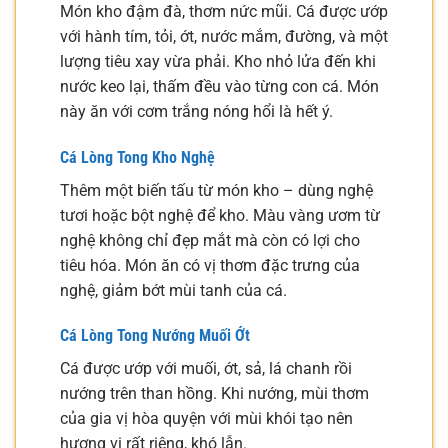
Món kho đậm đà, thơm nức mũi. Cá được ướp
với hành tím, tỏi, ớt, nước mắm, đường, và một
lượng tiêu xay vừa phải. Kho nhỏ lửa đến khi
nước keo lại, thấm đều vào từng con cá. Món
này ăn với cơm trắng nóng hổi là hết ý.
Cá Lòng Tong Kho Nghệ
Thêm một biến tấu từ món kho – dùng nghệ
tươi hoặc bột nghệ để kho. Màu vàng ươm từ
nghệ không chỉ đẹp mắt mà còn có lợi cho
tiêu hóa. Món ăn có vị thơm đặc trưng của
nghệ, giảm bớt mùi tanh của cá.
Cá Lòng Tong Nướng Muối Ớt
Cá được ướp với muối, ớt, sả, lá chanh rồi
nướng trên than hồng. Khi nướng, mùi thơm
của gia vị hòa quyện với mùi khói tạo nên
hương vị rất riêng, khó lẫn.