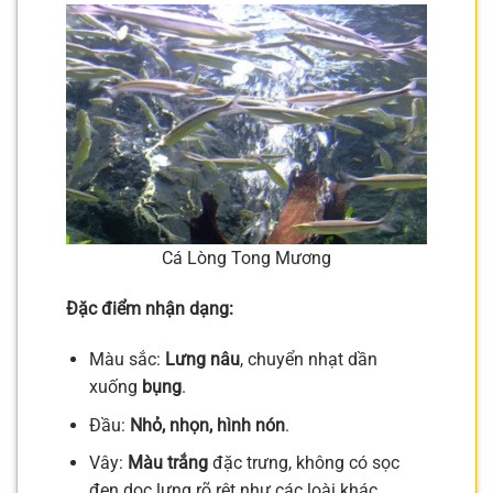
Cá Lòng Tong Mương
Đặc điểm nhận dạng:
Màu sắc:
Lưng nâu
, chuyển nhạt dần
xuống
bụng
.
Đầu:
Nhỏ, nhọn, hình nón
.
Vây:
Màu trắng
đặc trưng, không có sọc
đen dọc lưng rõ rệt như các loài khác.