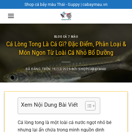
Chuyển
Shop cá bảy màu Thái - Guppy | cabaymau.vn
đến
nội
dung
BLOG CÁ 7 MÀU
Cá Lòng Tong Là Cá Gì? Đặc Điểm, Phân Loại &
Món Ngon Từ Loài Cá Nhỏ Bổ Dưỡng
ĐÃ ĐĂNG TRÊN
19/12/2025
BỞI
SHOPCABAYMAU
Xem Nội Dung Bài Viết
Cá lòng tong là một loài cá nước ngọt nhỏ bé
nhưng lại ẩn chứa trong mình nguồn dinh