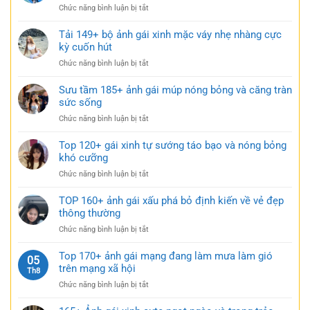
nhàng
ở
Chức năng bình luận bị tắt
xinh
nhưng
Tuyển
mặc
đầy
tập
Tải 149+ bộ ảnh gái xinh mặc váy nhẹ nhàng cực
váy
gợi
179+
kỳ cuốn hút
siêu
cảm
gái
ngắn
ở
Chức năng bình luận bị tắt
xinh
táo
Tải
mặc
bạo
149+
Sưu tầm 185+ ảnh gái múp nóng bỏng và căng tràn
váy
cực
bộ
sức sống
ngắn
quyến
ảnh
đen
rũ
ở
Chức năng bình luận bị tắt
gái
bí
Sưu
xinh
ẩn
tầm
Top 120+ gái xinh tự sướng táo bạo và nóng bỏng
mặc
cực
185+
khó cưỡng
váy
quyến
ảnh
nhẹ
rũ
ở
Chức năng bình luận bị tắt
gái
nhàng
Top
múp
cực
120+
TOP 160+ ảnh gái xấu phá bỏ định kiến về vẻ đẹp
nóng
kỳ
gái
thông thường
bỏng
cuốn
xinh
và
hút
ở
Chức năng bình luận bị tắt
tự
căng
TOP
sướng
tràn
160+
Top 170+ ảnh gái mạng đang làm mưa làm gió
táo
05
sức
ảnh
trên mạng xã hội
bạo
Th8
sống
gái
và
ở
Chức năng bình luận bị tắt
xấu
nóng
Top
phá
bỏng
170+