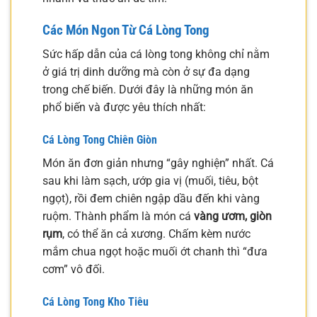
Các Món Ngon Từ Cá Lòng Tong
Sức hấp dẫn của cá lòng tong không chỉ nằm
ở giá trị dinh dưỡng mà còn ở sự đa dạng
trong chế biến. Dưới đây là những món ăn
phổ biến và được yêu thích nhất:
Cá Lòng Tong Chiên Giòn
Món ăn đơn giản nhưng “gây nghiện” nhất. Cá
sau khi làm sạch, ướp gia vị (muối, tiêu, bột
ngọt), rồi đem chiên ngập dầu đến khi vàng
ruộm. Thành phẩm là món cá
vàng ươm, giòn
rụm
, có thể ăn cả xương. Chấm kèm nước
mắm chua ngọt hoặc muối ớt chanh thì “đưa
cơm” vô đối.
Cá Lòng Tong Kho Tiêu