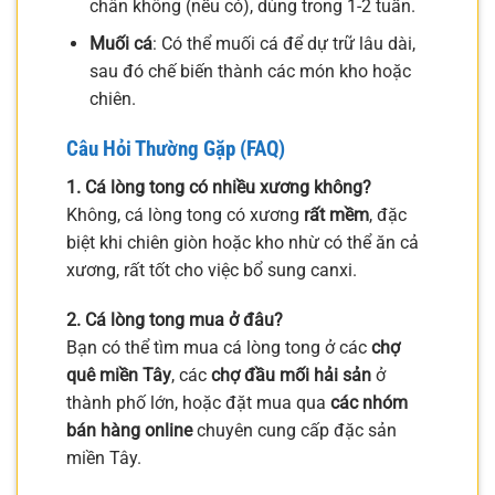
chân không (nếu có), dùng trong 1-2 tuần.
Muối cá
: Có thể muối cá để dự trữ lâu dài,
sau đó chế biến thành các món kho hoặc
chiên.
Câu Hỏi Thường Gặp (FAQ)
1. Cá lòng tong có nhiều xương không?
Không, cá lòng tong có xương
rất mềm
, đặc
biệt khi chiên giòn hoặc kho nhừ có thể ăn cả
xương, rất tốt cho việc bổ sung canxi.
2. Cá lòng tong mua ở đâu?
Bạn có thể tìm mua cá lòng tong ở các
chợ
quê miền Tây
, các
chợ đầu mối hải sản
ở
thành phố lớn, hoặc đặt mua qua
các nhóm
bán hàng online
chuyên cung cấp đặc sản
miền Tây.