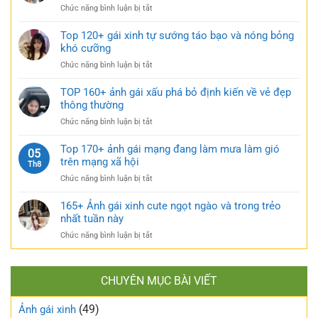
đen
rũ
ở
Chức năng bình luận bị tắt
gái
bí
Sưu
xinh
ẩn
tầm
Top 120+ gái xinh tự sướng táo bạo và nóng bỏng
mặc
cực
185+
khó cưỡng
váy
quyến
ảnh
nhẹ
rũ
ở
Chức năng bình luận bị tắt
gái
nhàng
Top
múp
cực
120+
TOP 160+ ảnh gái xấu phá bỏ định kiến về vẻ đẹp
nóng
kỳ
gái
thông thường
bỏng
cuốn
xinh
và
hút
ở
Chức năng bình luận bị tắt
tự
căng
TOP
sướng
tràn
160+
Top 170+ ảnh gái mạng đang làm mưa làm gió
táo
05
sức
ảnh
trên mạng xã hội
bạo
Th8
sống
gái
và
ở
Chức năng bình luận bị tắt
xấu
nóng
Top
phá
bỏng
170+
165+ Ảnh gái xinh cute ngọt ngào và trong trẻo
bỏ
khó
ảnh
nhất tuần này
định
cưỡng
gái
kiến
ở
Chức năng bình luận bị tắt
mạng
về
165+
đang
vẻ
Ảnh
làm
đẹp
gái
mưa
thông
CHUYÊN MỤC BÀI VIẾT
xinh
làm
thường
cute
gió
(49)
ngọt
Ảnh gái xinh
trên