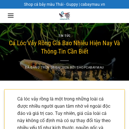
Chuyển
Shop cá bảy màu Thái - Guppy | cabaymau.vn
đến
nội
dung
TIN TỨC
Cá Lóc Vảy Rồng Giá Bao Nhiêu Hiện Nay Và
Thông Tin Cần Biết
ĐÃ ĐĂNG TRÊN
28/04/2026
BỞI
SHOPCABAYMAU
Cá lóc vảy rồng là một trong những loài cá
được nhiều người quan tâm nhờ vẻ ngoài độc
đáo và giá trị cao. Tuy nhiên, giá của loài cá
này không cố định mà có sự thay đổi tùy theo
nhiều yếu tố như kích thước, nguồn gốc và