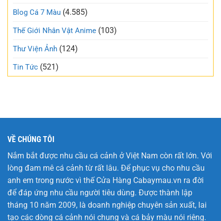
ngào
mạng
và
(4.585)
Blog Cá 7 Màu
xã
trong
hội
trẻo
(103)
Thế Giới Nhân Vật Anime
nhất
tuần
(124)
Thư Viện Ảnh
này
(521)
Tin Tức
VỀ CHÚNG TÔI
Nắm bắt được nhu cầu cá cảnh ở Việt Nam còn rất lớn. Với
lòng đam mê cá cảnh từ rất lâu. Để phục vụ cho nhu cầu
anh em trong nước vì thế Cửa Hàng
Cabaymau.vn
ra đời
để đáp ứng nhu cầu người tiêu dùng. Được thành lập
tháng 10 năm 2009, là doanh nghiệp chuyên sản xuất, lai
tạo các dòng cá cảnh nói chung và cá bảy màu nói riêng.