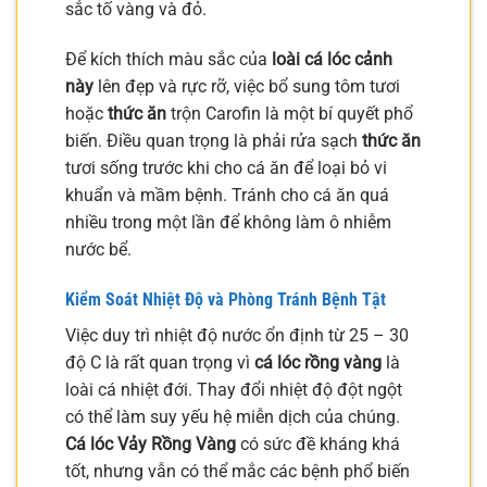
sắc tố vàng và đỏ.
Để kích thích màu sắc của
loài cá lóc cảnh
này
lên đẹp và rực rỡ, việc bổ sung tôm tươi
hoặc
thức ăn
trộn Carofin là một bí quyết phổ
biến. Điều quan trọng là phải rửa sạch
thức ăn
tươi sống trước khi cho cá ăn để loại bỏ vi
khuẩn và mầm bệnh. Tránh cho cá ăn quá
nhiều trong một lần để không làm ô nhiễm
nước bể.
Kiểm Soát Nhiệt Độ và Phòng Tránh Bệnh Tật
Việc duy trì nhiệt độ nước ổn định từ 25 – 30
độ C là rất quan trọng vì
cá lóc rồng vàng
là
loài cá nhiệt đới. Thay đổi nhiệt độ đột ngột
có thể làm suy yếu hệ miễn dịch của chúng.
Cá lóc Vảy Rồng Vàng
có sức đề kháng khá
tốt, nhưng vẫn có thể mắc các bệnh phổ biến