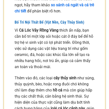
ngọt, hãy tham khảo
so sánh cá ngát và cá trê
chi tiết
để phân biệt rõ hơn.
Bố Trí Nội Thất Bể (Vật Nền, Cây Thủy Sinh)
Vì
Cá Lóc Vảy Rồng Vàng
thích ẩn nấp, bạn
cần bố trí một lớp sỏi hoặc cát ở đáy bể để hỗ
trợ hệ vi sinh vật có lợi phát triển. Đồng thời,
việc sử dụng các vật liệu trang trí như gốm
ceramic, đá, hoặc các khúc lũa lớn sẽ tạo ra
nhiều hang hốc, nơi trú ẩn, giúp cá cảm thấy
an toàn và thoải mái.
Thêm vào đó, các loại
cây thủy sinh
như súng,
thủy quỳnh, bèo, hoặc rong đuôi chó không
chỉ làm đẹp thêm cho
hồ cá
mà còn giúp hấp
thụ các chất thải, cân bằng hệ sinh thái. Sự
hiện diện của thực vật cũng làm dịu bớt tính
cách hung hăng của
loài cá lóc cảnh này
, giúp