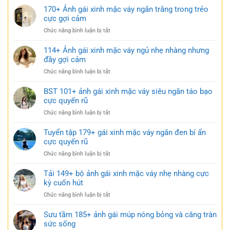
170+ Ảnh gái xinh mặc váy ngắn trắng trong trẻo
cực gợi cảm
ở
Chức năng bình luận bị tắt
170+
Ảnh
114+ Ảnh gái xinh mặc váy ngủ nhẹ nhàng nhưng
gái
đầy gợi cảm
xinh
ở
Chức năng bình luận bị tắt
mặc
114+
váy
Ảnh
BST 101+ ảnh gái xinh mặc váy siêu ngắn táo bạo
ngắn
gái
cực quyến rũ
trắng
xinh
trong
ở
Chức năng bình luận bị tắt
mặc
trẻo
BST
váy
cực
101+
Tuyển tập 179+ gái xinh mặc váy ngắn đen bí ẩn
ngủ
gợi
ảnh
cực quyến rũ
nhẹ
cảm
gái
nhàng
ở
Chức năng bình luận bị tắt
xinh
nhưng
Tuyển
mặc
đầy
tập
Tải 149+ bộ ảnh gái xinh mặc váy nhẹ nhàng cực
váy
gợi
179+
kỳ cuốn hút
siêu
cảm
gái
ngắn
ở
Chức năng bình luận bị tắt
xinh
táo
Tải
mặc
bạo
149+
Sưu tầm 185+ ảnh gái múp nóng bỏng và căng tràn
váy
cực
bộ
sức sống
ngắn
quyến
ảnh