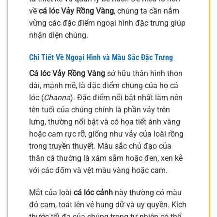
về
cá lóc Vảy Rồng Vàng
, chúng ta cần nắm
vững các đặc điểm ngoại hình đặc trưng giúp
nhận diện chúng.
Chi Tiết Về Ngoại Hình và Màu Sắc Đặc Trưng
Cá lóc Vảy Rồng Vàng
sở hữu thân hình thon
dài, mạnh mẽ, là đặc điểm chung của họ cá
lóc (
Channa
). Đặc điểm nổi bật nhất làm nên
tên tuổi của chúng chính là phần vảy trên
lưng, thường nổi bật và có họa tiết ánh vàng
hoặc cam rực rỡ, giống như vảy của loài rồng
trong truyền thuyết. Màu sắc chủ đạo của
thân cá thường là xám sẫm hoặc đen, xen kẽ
với các đốm và vệt màu vàng hoặc cam.
Mắt của loài
cá lóc cảnh
này thường có màu
đỏ cam, toát lên vẻ hung dữ và uy quyền. Kích
thước tối đa của chúng trong tự nhiên có thể