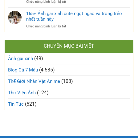
ở
Chức năng bình luận bị tắt
xấu
nóng
Top
phá
bỏng
170+
165+ Ảnh gái xinh cute ngọt ngào và trong trẻo
bỏ
khó
ảnh
nhất tuần này
định
cưỡng
gái
kiến
ở
Chức năng bình luận bị tắt
mạng
về
165+
đang
vẻ
Ảnh
làm
đẹp
gái
mưa
thông
CHUYÊN MỤC BÀI VIẾT
xinh
làm
thường
cute
gió
(49)
ngọt
Ảnh gái xinh
trên
ngào
mạng
và
(4.585)
Blog Cá 7 Màu
xã
trong
hội
trẻo
(103)
Thế Giới Nhân Vật Anime
nhất
tuần
(124)
Thư Viện Ảnh
này
(521)
Tin Tức