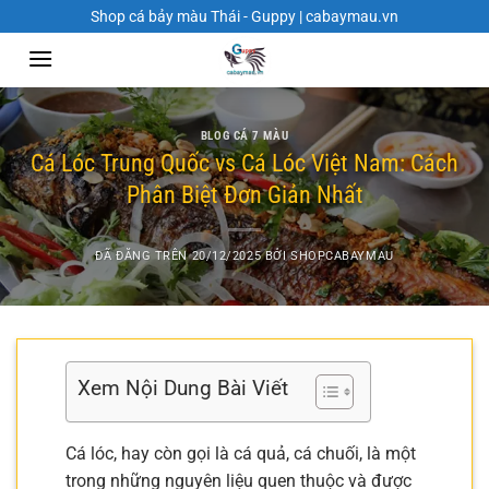
Chuyển
Shop cá bảy màu Thái - Guppy | cabaymau.vn
đến
nội
dung
BLOG CÁ 7 MÀU
Cá Lóc Trung Quốc vs Cá Lóc Việt Nam: Cách
Phân Biệt Đơn Giản Nhất
ĐÃ ĐĂNG TRÊN
20/12/2025
BỞI
SHOPCABAYMAU
Xem Nội Dung Bài Viết
Cá lóc, hay còn gọi là cá quả, cá chuối, là một
trong những nguyên liệu quen thuộc và được