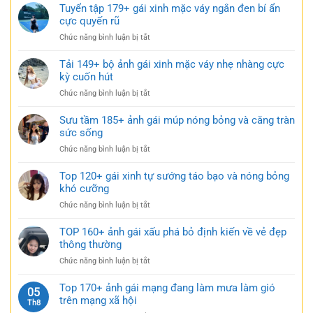
101+
Tuyển tập 179+ gái xinh mặc váy ngắn đen bí ẩn
ngủ
gợi
ảnh
cực quyến rũ
nhẹ
cảm
gái
nhàng
ở
Chức năng bình luận bị tắt
xinh
nhưng
Tuyển
mặc
đầy
tập
Tải 149+ bộ ảnh gái xinh mặc váy nhẹ nhàng cực
váy
gợi
179+
kỳ cuốn hút
siêu
cảm
gái
ngắn
ở
Chức năng bình luận bị tắt
xinh
táo
Tải
mặc
bạo
149+
Sưu tầm 185+ ảnh gái múp nóng bỏng và căng tràn
váy
cực
bộ
sức sống
ngắn
quyến
ảnh
đen
rũ
ở
Chức năng bình luận bị tắt
gái
bí
Sưu
xinh
ẩn
tầm
Top 120+ gái xinh tự sướng táo bạo và nóng bỏng
mặc
cực
185+
khó cưỡng
váy
quyến
ảnh
nhẹ
rũ
ở
Chức năng bình luận bị tắt
gái
nhàng
Top
múp
cực
120+
TOP 160+ ảnh gái xấu phá bỏ định kiến về vẻ đẹp
nóng
kỳ
gái
thông thường
bỏng
cuốn
xinh
và
hút
ở
Chức năng bình luận bị tắt
tự
căng
TOP
sướng
tràn
160+
Top 170+ ảnh gái mạng đang làm mưa làm gió
táo
05
sức
ảnh
trên mạng xã hội
bạo
Th8
sống
gái
và