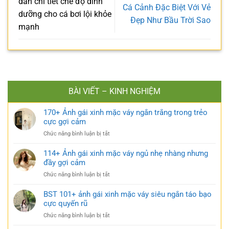
dẫn chi tiết chế độ dinh
Cá Cảnh Đặc Biệt Với Vẻ
dưỡng cho cá bơi lội khỏe
Đẹp Như Bầu Trời Sao
mạnh
BÀI VIẾT – KINH NGHIỆM
170+ Ảnh gái xinh mặc váy ngắn trắng trong trẻo
cực gợi cảm
ở
Chức năng bình luận bị tắt
170+
Ảnh
114+ Ảnh gái xinh mặc váy ngủ nhẹ nhàng nhưng
gái
đầy gợi cảm
xinh
ở
Chức năng bình luận bị tắt
mặc
114+
váy
Ảnh
BST 101+ ảnh gái xinh mặc váy siêu ngắn táo bạo
ngắn
gái
cực quyến rũ
trắng
xinh
trong
ở
Chức năng bình luận bị tắt
mặc
trẻo
BST
váy
cực