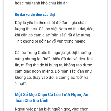
hoặc mùi tanh khó chịu khi ăn.
Độ dai và độ dẻo của thịt
Đây là yếu tố then chốt để đánh giá chất
lượng thịt cá. Cá lóc Việt Nam có thịt dai, dẻo,
khi cắn có cảm giác “sần sật” rất đặc trưng.
Thịt không bị bở hay vỡ vụn trong miệng.
Cá lóc Trung Quốc thì ngược lại, thịt thường
cứng nhưng lại “bở”, thiếu độ dai và dẻo. Khi
ăn, miếng thịt dễ bị bung ra, không tạo được
cảm giác ngon miệng. Độ “sần sật” gần như
không có, thay vào đó là cảm giác “bở” và
“nhạt”.
Một Số Mẹo Chọn Cá Lóc Tươi Ngon, An
Toàn Cho Gia Đình
Ngoài việc phân biệt nguồn gốc, việc chọn