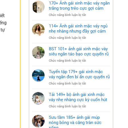
170+ Ảnh gái xinh mặc váy ngắn
trắng trong trẻo cực gợi cảm
iết
ở
Chức năng bình luận bị tắt
170+
iếng
Ảnh
114+ Ảnh gái xinh mặc váy ngủ
 tự
gái
nhẹ nhàng nhưng đầy gợi cảm
xinh
ở
Chức năng bình luận bị tắt
mặc
114+
váy
Ảnh
BST 101+ ảnh gái xinh mặc váy
ngắn
gái
siêu ngắn táo bạo cực quyến rũ
trắng
xinh
trong
ở
Chức năng bình luận bị tắt
mặc
trẻo
BST
váy
cực
101+
Tuyển tập 179+ gái xinh mặc
ngủ
gợi
ảnh
váy ngắn đen bí ẩn cực quyến rũ
nhẹ
cảm
gái
nhàng
ở
Chức năng bình luận bị tắt
xinh
nhưng
Tuyển
mặc
đầy
tập
Tải 149+ bộ ảnh gái xinh mặc
váy
gợi
179+
váy nhẹ nhàng cực kỳ cuốn hút
siêu
cảm
gái
ngắn
ở
Chức năng bình luận bị tắt
xinh
táo
Tải
mặc
bạo
149+
Sưu tầm 185+ ảnh gái múp
váy
cực
bộ
nóng bỏng và căng tràn sức
ngắn
quyến
ảnh
sống
đen