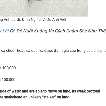
ng Anh Là Gì: Định Nghĩa, Ví Dụ Anh Việt
 Lồi
Có Dễ Nuôi Không Và Cách Chăm Sóc Như Thế
c, cá chuối, hoặc cá quả, và được đánh giá cao trong các chế p
s 100,000.
á 100.000.
ide of water and are able to move on land, its weak pectoral
e snakehead an unlikely “stalker” on land.