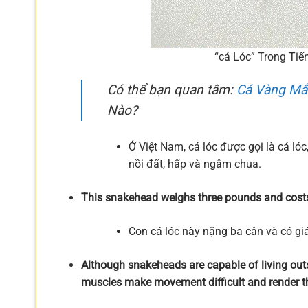
“cá Lóc” Trong Tiế
Có thể bạn quan tâm:
Cá Vàng Mắt
Nào?
Ở Việt Nam, cá lóc được gọi là cá ló
nồi đất, hấp và ngâm chua.
This snakehead weighs three pounds and cost
Con cá lóc này nặng ba cân và có gi
Although snakeheads are capable of living outs
muscles make movement difficult and render th