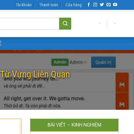
Tài khoản
Thanh toán
Cửa hàng
-
-
Ệ
à Từ Vựng Liên Quan
BÀI VIẾT – KINH NGHIỆM