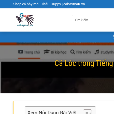
Chuyển
Shop cá bảy màu Thái - Guppy | cabaymau.vn
đến
nội
dung
Cá Lóc trong Tiếng
Xem Nội Dung Bài Viết