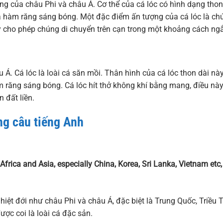
ùng của châu Phi và châu Á. Cơ thể của cá lóc có hình dạng thon
n và hàm răng sáng bóng. Một đặc điểm ấn tượng của cá lóc là ch
y cho phép chúng di chuyển trên cạn trong một khoảng cách ng
Á. Cá lóc là loài cá săn mồi. Thân hình của cá lóc thon dài nà
m răng sáng bóng. Cá lóc hít thở không khí bằng mang, điều nà
 đất liền.
ng câu tiếng Anh
Africa and Asia, especially China, Korea, Sri Lanka, Vietnam etc,
iệt đới như châu Phi và châu Á, đặc biệt là Trung Quốc, Triều T
ược coi là loài cá đặc sản.