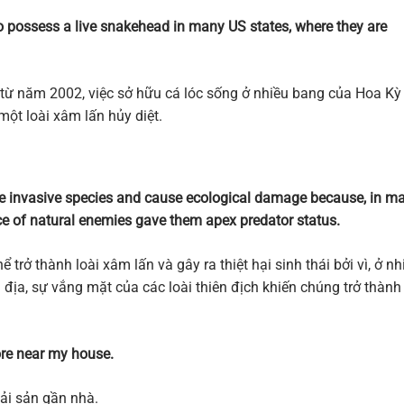
 to possess a live snakehead in many US states, where they are
 từ năm 2002, việc sở hữu cá lóc sống ở nhiều bang của Hoa Kỳ 
một loài xâm lấn hủy diệt.
e invasive species and cause ecological damage because, in m
ce of natural enemies gave them apex predator status.
ể trở thành loài xâm lấn và gây ra thiệt hại sinh thái bởi vì, ở nh
ịa, sự vắng mặt của các loài thiên địch khiến chúng trở thành
ore near my house.
ải sản gần nhà.