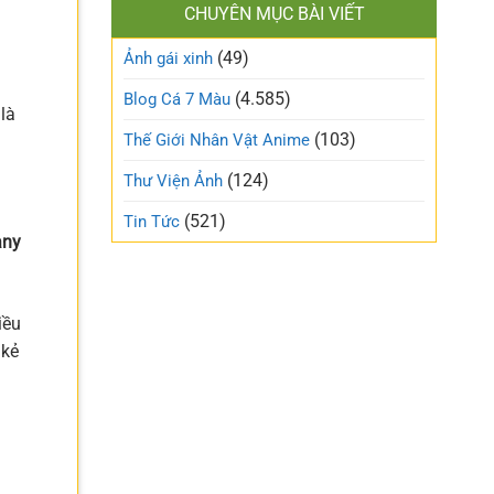
làm
CHUYÊN MỤC BÀI VIẾT
xinh
gió
cute
trên
(49)
ngọt
Ảnh gái xinh
mạng
ngào
xã
và
(4.585)
Blog Cá 7 Màu
hội
trong
là
trẻo
(103)
Thế Giới Nhân Vật Anime
nhất
tuần
(124)
Thư Viện Ảnh
này
(521)
Tin Tức
any
iều
 kẻ