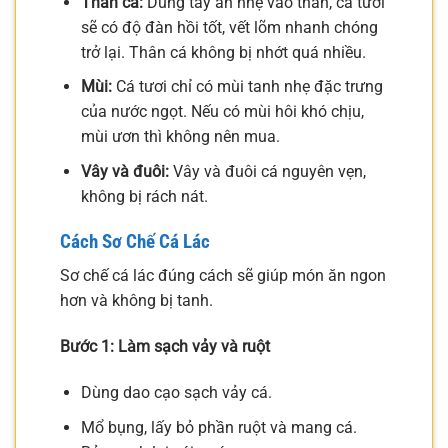
Thân cá:
Dùng tay ấn nhẹ vào thân, cá tươi
sẽ có độ đàn hồi tốt, vết lõm nhanh chóng
trở lại. Thân cá không bị nhớt quá nhiều.
Mùi:
Cá tươi chỉ có mùi tanh nhẹ đặc trưng
của nước ngọt. Nếu có mùi hôi khó chịu,
mùi ươn thì không nên mua.
Vây và đuôi:
Vây và đuôi cá nguyên vẹn,
không bị rách nát.
Cách Sơ Chế Cá Lác
Sơ chế cá lác đúng cách sẽ giúp món ăn ngon
hơn và không bị tanh.
Bước 1: Làm sạch vảy và ruột
Dùng dao cạo sạch vảy cá.
Mổ bụng, lấy bỏ phần ruột và mang cá.