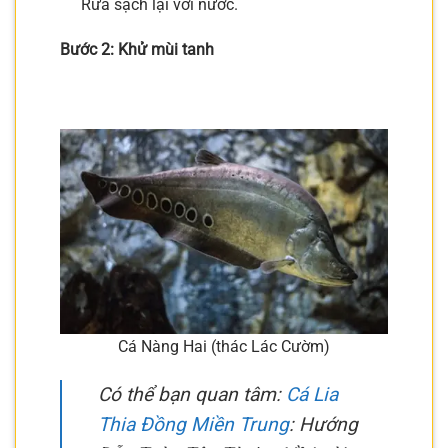
Rửa sạch lại với nước.
Bước 2: Khử mùi tanh
Cá Nàng Hai (thác Lác Cườm)
Có thể bạn quan tâm:
Cá Lia
Thia Đồng Miền Trung
: Hướng