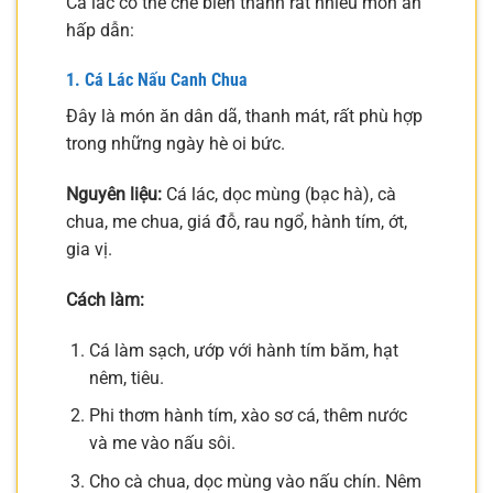
Cá lác có thể chế biến thành rất nhiều món ăn
hấp dẫn:
1. Cá Lác Nấu Canh Chua
Đây là món ăn dân dã, thanh mát, rất phù hợp
trong những ngày hè oi bức.
Nguyên liệu:
Cá lác, dọc mùng (bạc hà), cà
chua, me chua, giá đỗ, rau ngổ, hành tím, ớt,
gia vị.
Cách làm:
Cá làm sạch, ướp với hành tím băm, hạt
nêm, tiêu.
Phi thơm hành tím, xào sơ cá, thêm nước
và me vào nấu sôi.
Cho cà chua, dọc mùng vào nấu chín. Nêm