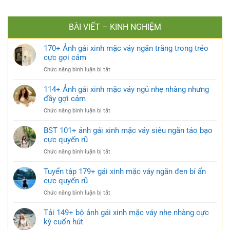
BÀI VIẾT – KINH NGHIỆM
170+ Ảnh gái xinh mặc váy ngắn trắng trong trẻo
cực gợi cảm
ở
Chức năng bình luận bị tắt
170+
Ảnh
114+ Ảnh gái xinh mặc váy ngủ nhẹ nhàng nhưng
gái
đầy gợi cảm
xinh
ở
Chức năng bình luận bị tắt
mặc
114+
váy
Ảnh
BST 101+ ảnh gái xinh mặc váy siêu ngắn táo bạo
ngắn
gái
cực quyến rũ
trắng
xinh
trong
ở
Chức năng bình luận bị tắt
mặc
trẻo
BST
váy
cực
101+
Tuyển tập 179+ gái xinh mặc váy ngắn đen bí ẩn
ngủ
gợi
ảnh
cực quyến rũ
nhẹ
cảm
gái
nhàng
ở
Chức năng bình luận bị tắt
xinh
nhưng
Tuyển
mặc
đầy
tập
Tải 149+ bộ ảnh gái xinh mặc váy nhẹ nhàng cực
váy
gợi
179+
kỳ cuốn hút
siêu
cảm
gái
ngắn