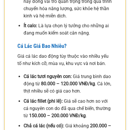
này đóng vai trò quan trọng trong quá trình
chuyển hóa năng lượng, sức khỏe hệ thần
kinh và hệ miễn dịch.
Ít calo:
Là lựa chọn lý tưởng cho những ai
đang muốn kiểm soát cân nặng.
Cá Lác Giá Bao Nhiêu?
Giá cá lác dao động tùy thuộc vào nhiều yếu
tố như kích cỡ, mùa vụ, khu vực và nơi bán.
Cá lác tươi nguyên con:
Giá trung bình dao
động từ
80.000 – 120.000 VNĐ/kg
. Cá lớn,
thịt nhiều sẽ có giá cao hơn.
Cá lác fillet (phi lê):
Giá sẽ cao hơn so với
cá nguyên con do đã qua chế biến, thường
từ
150.000 – 200.000 VNĐ/kg
.
Chả cá lác (nếu có):
Giá khoảng
200.000 –