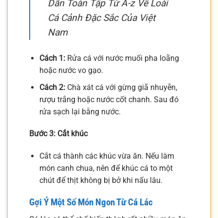
Dẫn Toàn Tập Từ A-z Về Loài
Cá Cảnh Đặc Sắc Của Việt
Nam
Cách 1:
Rửa cá với nước muối pha loãng
hoặc nước vo gạo.
Cách 2:
Chà xát cá với gừng giã nhuyễn,
rượu trắng hoặc nước cốt chanh. Sau đó
rửa sạch lại bằng nước.
Bước 3: Cắt khúc
Cắt cá thành các khúc vừa ăn. Nếu làm
món canh chua, nên để khúc cá to một
chút để thịt không bị bở khi nấu lâu.
Gợi Ý Một Số Món Ngon Từ Cá Lác