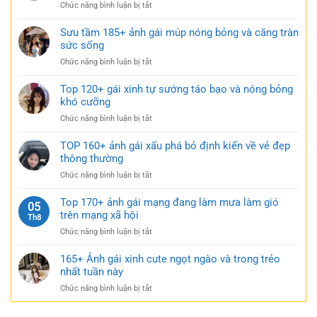
ở
Chức năng bình luận bị tắt
xinh
táo
Tải
mặc
bạo
149+
Sưu tầm 185+ ảnh gái múp nóng bỏng và căng tràn
váy
cực
bộ
sức sống
ngắn
quyến
ảnh
đen
rũ
ở
Chức năng bình luận bị tắt
gái
bí
Sưu
xinh
ẩn
tầm
Top 120+ gái xinh tự sướng táo bạo và nóng bỏng
mặc
cực
185+
khó cưỡng
váy
quyến
ảnh
nhẹ
rũ
ở
Chức năng bình luận bị tắt
gái
nhàng
Top
múp
cực
120+
TOP 160+ ảnh gái xấu phá bỏ định kiến về vẻ đẹp
nóng
kỳ
gái
thông thường
bỏng
cuốn
xinh
và
hút
ở
Chức năng bình luận bị tắt
tự
căng
TOP
sướng
tràn
160+
Top 170+ ảnh gái mạng đang làm mưa làm gió
táo
05
sức
ảnh
trên mạng xã hội
bạo
Th8
sống
gái
và
ở
Chức năng bình luận bị tắt
xấu
nóng
Top
phá
bỏng
170+
165+ Ảnh gái xinh cute ngọt ngào và trong trẻo
bỏ
khó
ảnh
nhất tuần này
định
cưỡng
gái
kiến
ở
Chức năng bình luận bị tắt
mạng
về
165+
đang
vẻ
Ảnh
làm