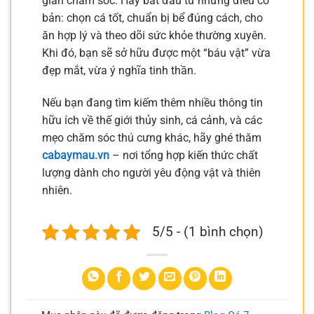
gian chăm sóc. Hãy bắt đầu từ những điều cơ
bản: chọn cá tốt, chuẩn bị bể đúng cách, cho
ăn hợp lý và theo dõi sức khỏe thường xuyên.
Khi đó, bạn sẽ sở hữu được một “báu vật” vừa
đẹp mắt, vừa ý nghĩa tinh thần.
Nếu bạn đang tìm kiếm thêm nhiều thông tin
hữu ích về thế giới thủy sinh, cá cảnh, và các
mẹo chăm sóc thú cưng khác, hãy ghé thăm
cabaymau.vn
– nơi tổng hợp kiến thức chất
lượng dành cho người yêu động vật và thiên
nhiên.
5/5 - (1 bình chọn)