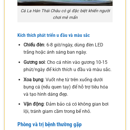
Cá La Hán Thái Châu có gì đặc biệt khiến người
chơi mê mẩn
Kích thích phát triển u đầu và màu sắc
Chiếu đèn
: 6-8 giờ/ngày, dùng đèn LED
trắng hoặc ánh sáng ban ngày.
Gương soi
: Cho cá nhìn vào gương 10-15
phút/ngày để kích thích u đầu và màu sắc.
Xoa bụng
: Vuốt nhẹ từ trên xuống dưới
bụng cá (nếu quen tay) để hỗ trợ tiêu hóa
và tạo hình dáng đẹp.
Vận động
: Đảm bảo cá có không gian bơi
lội, tránh giam cầm trong bể nhỏ.
Phòng và trị bệnh thường gặp