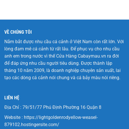
VỀ CHÚNG TÔI
Nắm bắt được nhu cầu cá cảnh ở Việt Nam còn rất lớn. Với
lòng đam mê cá cảnh từ rất lâu. Để phục vụ cho nhu cầu
anh em trong nước vì thế Cửa Hàng
Cabaymau.vn
ra đời
để đáp ứng nhu cầu người tiêu dùng. Được thành lập
tháng 10 năm 2009, là doanh nghiệp chuyên sản xuất, lai
tạo các dòng cá cảnh nói chung và cá bảy màu nói riêng.
LIÊN HỆ
Địa Chỉ : 79/51/77 Phú Định Phường 16 Quận 8
Website :
https://lightgoldenrodyellow-weasel-
879102.hostingersite.com/