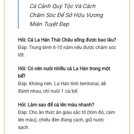
Cá Cảnh Quý Tộc Và Cách
Chăm Sóc Để Sở Hữu Vương
Miện Tuyệt Đẹp
Hỏi: Cá La Hán Thái Châu sống được bao lâu?
Đáp: Trung bình 6-10 năm nếu được chăm sóc
tốt.
Hỏi: Có nên nuôi nhiều cá La Hán trong một
bể?
Đáp: Không nên. La Hán tính territorial, dễ
đánh nhau, chỉ nuôi 1 cá/bể.
Hỏi: Làm sao để cá lên màu nhanh?
Đáp: Cho ăn thức ăn giàu sắc tố (tôm đỏ, cám
lên màu), chiếu đèn đúng cách, giữ nước
sạch.