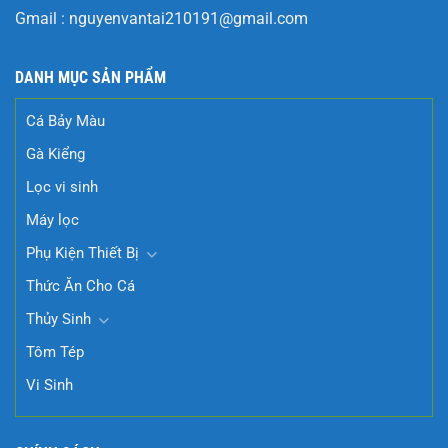
Gmail :
nguyenvantai210191@gmail.com
DANH MỤC SẢN PHẨM
Cá Bảy Màu
Gà Kiểng
Lọc vi sinh
Máy lọc
Phụ Kiện Thiết Bị
Thức Ăn Cho Cá
Thủy Sinh
Tôm Tép
Vi Sinh