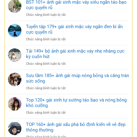
Ảnh
BST 101+ ảnh gái xinh mặc váy siêu ngắn táo bạo
ngắn
gái
cực quyến rũ
trắng
xinh
trong
ở
Chức năng bình luận bị tắt
mặc
trẻo
BST
váy
cực
101+
Tuyển tập 179+ gái xinh mặc váy ngắn đen bí ẩn
ngủ
gợi
ảnh
cực quyến rũ
nhẹ
cảm
gái
nhàng
ở
Chức năng bình luận bị tắt
xinh
nhưng
Tuyển
mặc
đầy
tập
Tải 149+ bộ ảnh gái xinh mặc váy nhẹ nhàng cực
váy
gợi
179+
kỳ cuốn hút
siêu
cảm
gái
ngắn
ở
Chức năng bình luận bị tắt
xinh
táo
Tải
mặc
bạo
149+
Sưu tầm 185+ ảnh gái múp nóng bỏng và căng tràn
váy
cực
bộ
sức sống
ngắn
quyến
ảnh
đen
rũ
ở
Chức năng bình luận bị tắt
gái
bí
Sưu
xinh
ẩn
tầm
Top 120+ gái xinh tự sướng táo bạo và nóng bỏng
mặc
cực
185+
khó cưỡng
váy
quyến
ảnh
nhẹ
rũ
ở
Chức năng bình luận bị tắt
gái
nhàng
Top
múp
cực
120+
TOP 160+ ảnh gái xấu phá bỏ định kiến về vẻ đẹp
nóng
kỳ
gái
thông thường
bỏng
cuốn
xinh
và
hút
ở