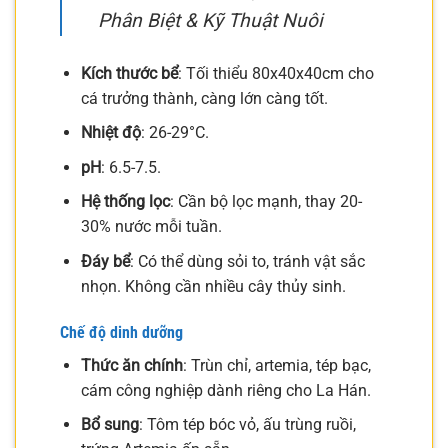
Phân Biệt & Kỹ Thuật Nuôi
Kích thước bể
: Tối thiểu 80x40x40cm cho
cá trưởng thành, càng lớn càng tốt.
Nhiệt độ
: 26-29°C.
pH
: 6.5-7.5.
Hệ thống lọc
: Cần bộ lọc mạnh, thay 20-
30% nước mỗi tuần.
Đáy bể
: Có thể dùng sỏi to, tránh vật sắc
nhọn. Không cần nhiều cây thủy sinh.
Chế độ dinh dưỡng
Thức ăn chính
: Trùn chỉ, artemia, tép bạc,
cám công nghiệp dành riêng cho La Hán.
Bổ sung
: Tôm tép bóc vỏ, ấu trùng ruồi,