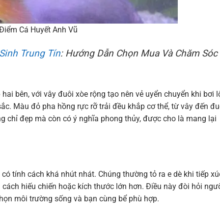
Điểm Cá Huyết Anh Vũ
Sinh Trung Tín
: Hướng Dẫn Chọn Mua Và Chăm Sóc
hai bên, với vây đuôi xòe rộng tạo nên vẻ uyển chuyển khi bơi lộ
ắc. Màu đỏ pha hồng rực rỡ trải đều khắp cơ thể, từ vây đến đu
g chỉ đẹp mà còn có ý nghĩa phong thủy, được cho là mang lại
 có tính cách khá nhút nhát. Chúng thường tỏ ra e dè khi tiếp xú
nh cách hiếu chiến hoặc kích thước lớn hơn. Điều này đòi hỏi ngư
 chọn môi trường sống và bạn cùng bể phù hợp.