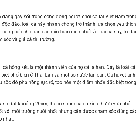
 đang gây sốt trong cộng đồng người chơi cá tại Việt Nam tron
ch độc đáo, loài cá này nhanh chóng trở thành lựa chọn yêu thích
ẽ cung cấp cho bạn cái nhìn toàn diện nhất về loài cá này, từ đặ
 sóc và giá cả thị trường.
 cá hồng két, là một thành viên của họ cá la hán. Đây là loài cá
iệt phổ biến ở Thái Lan và một số nước lân cận. Cá huyết anh
 sắc đỏ pha hồng rực rỡ, tạo nên một điểm nhấn đặc biệt tron
thành đạt khoảng 20cm, thuộc nhóm cá có kích thước vừa phải.
 tốt với môi trường nuôi nhốt nhưng cần được chăm sóc đúng cá
p nhất.