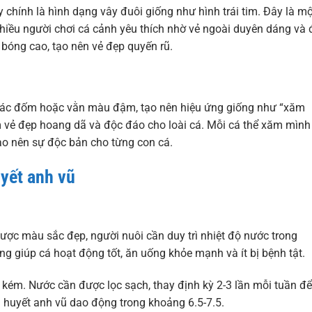
chính là hình dạng vây đuôi giống như hình trái tim. Đây là mộ
nhiều người chơi cá cảnh yêu thích nhờ vẻ ngoài duyên dáng và
bóng cao, tạo nên vẻ đẹp quyến rũ.
n các đốm hoặc vằn màu đậm, tạo nên hiệu ứng giống như “xăm
m vẻ đẹp hoang dã và độc đáo cho loài cá. Mỗi cá thể xăm mình
tạo nên sự độc bản cho từng con cá.
uyết anh vũ
ược màu sắc đẹp, người nuôi cần duy trì nhiệt độ nước trong
ng giúp cá hoạt động tốt, ăn uống khỏe mạnh và ít bị bệnh tật.
 kém. Nước cần được lọc sạch, thay định kỳ 2-3 lần mỗi tuần để
 huyết anh vũ dao động trong khoảng 6.5-7.5.