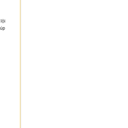
lội
iúp