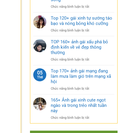
rũ
gái
bí
ở
Chức năng bình luận bị tắt
xinh
ẩn
Sưu
mặc
cực
tầm
Top 120+ gái xinh tự sướng táo
váy
quyến
185+
bạo và nóng bỏng khó cưỡng
nhẹ
rũ
ảnh
nhàng
ở
Chức năng bình luận bị tắt
gái
cực
Top
múp
kỳ
120+
TOP 160+ ảnh gái xấu phá bỏ
nóng
cuốn
gái
định kiến về vẻ đẹp thông
bỏng
hút
xinh
thường
và
tự
căng
ở
Chức năng bình luận bị tắt
sướng
tràn
TOP
táo
sức
160+
Top 170+ ảnh gái mạng đang
bạo
05
sống
ảnh
làm mưa làm gió trên mạng xã
và
Th8
gái
nóng
hội
xấu
bỏng
ở
Chức năng bình luận bị tắt
phá
khó
Top
bỏ
cưỡng
170+
165+ Ảnh gái xinh cute ngọt
định
ảnh
ngào và trong trẻo nhất tuần
kiến
gái
về
này
mạng
vẻ
ở
Chức năng bình luận bị tắt
đang
đẹp
165+
làm
thông
Ảnh
mưa
thường
gái