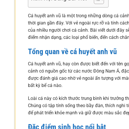
Cá huyết anh vũ là một trong những dòng cá cảnh
thời gian gần đây. Với vẻ ngoài rực rỡ và tính cá
của nhiều người chơi cá cảnh. Bài viết dưới đây s
điểm nhận dạng, các loại phổ biến, đến cách chăm
Tổng quan về cá huyết anh vũ
Cá huyết anh vũ, hay còn được biết đến với tên gọi
cảnh có nguồn gốc từ các nước Đông Nam Á, đặc b
được đánh giá cao nhờ vẻ ngoài ấn tượng với màu
bất kỳ bể cá nào.
Loài cá này có kích thước trung bình khi trưởng 
Chúng có tập tính sống theo bầy đàn, thích nghi
để phát triển khỏe mạnh và giữ được màu sắc đẹ
Đặc điểm sinh học nổi bật