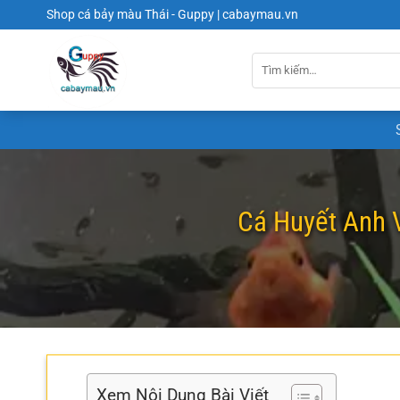
Chuyển
Shop cá bảy màu Thái - Guppy | cabaymau.vn
đến
nội
dung
Cá Huyết Anh V
Xem Nội Dung Bài Viết