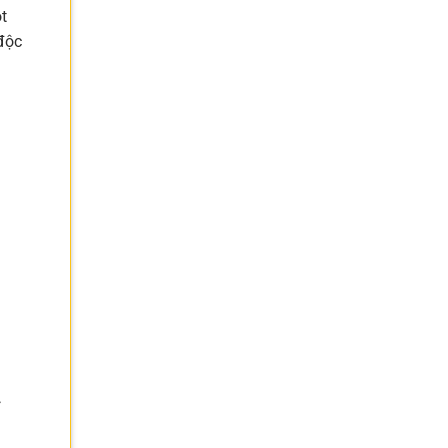
t
 độc