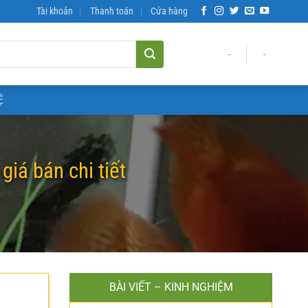
Tài khoản
Thanh toán
Cửa hàng
-
-
Ệ
iá bán chi tiết
BÀI VIẾT – KINH NGHIỆM