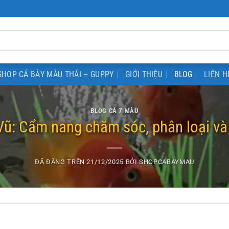
SHOP CÁ BẢY MÀU THÁI – GUPPY
GIỚI THIỆU
BLOG
LIÊN H
BLOG CÁ 7 MÀU
ũ: Cẩm nang chăm sóc, phân loại và g
ĐÃ ĐĂNG TRÊN
21/12/2025
BỞI
SHOPCABAYMAU