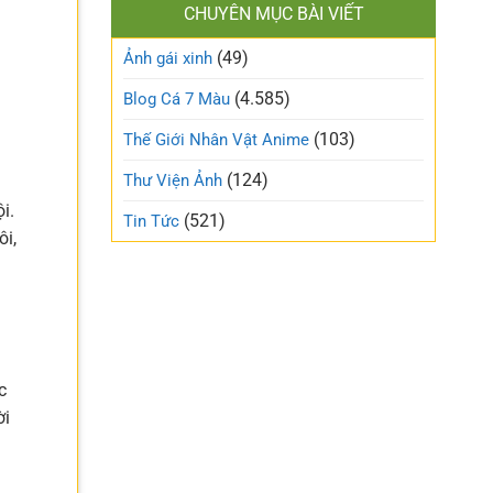
làm
CHUYÊN MỤC BÀI VIẾT
xinh
gió
cute
trên
(49)
ngọt
Ảnh gái xinh
mạng
ngào
xã
và
(4.585)
Blog Cá 7 Màu
hội
trong
trẻo
(103)
Thế Giới Nhân Vật Anime
nhất
tuần
(124)
Thư Viện Ảnh
này
i.
(521)
Tin Tức
ôi,
c
ời