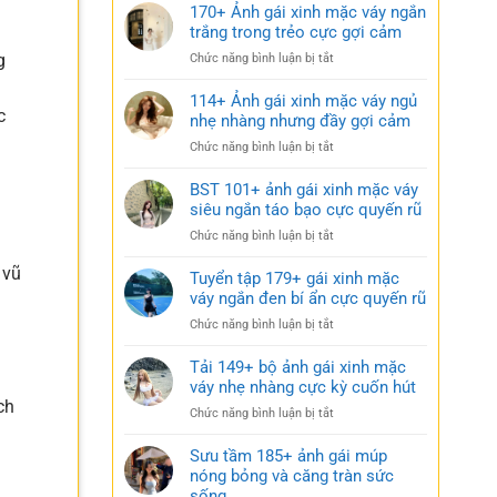
170+ Ảnh gái xinh mặc váy ngắn
trắng trong trẻo cực gợi cảm
g
ở
Chức năng bình luận bị tắt
170+
Ảnh
114+ Ảnh gái xinh mặc váy ngủ
c
gái
nhẹ nhàng nhưng đầy gợi cảm
xinh
ở
Chức năng bình luận bị tắt
mặc
114+
váy
Ảnh
BST 101+ ảnh gái xinh mặc váy
ngắn
gái
siêu ngắn táo bạo cực quyến rũ
trắng
xinh
trong
ở
Chức năng bình luận bị tắt
mặc
trẻo
BST
váy
cực
 vũ
101+
Tuyển tập 179+ gái xinh mặc
ngủ
gợi
ảnh
váy ngắn đen bí ẩn cực quyến rũ
nhẹ
g
cảm
gái
nhàng
ở
Chức năng bình luận bị tắt
xinh
nhưng
Tuyển
mặc
đầy
tập
Tải 149+ bộ ảnh gái xinh mặc
váy
gợi
179+
váy nhẹ nhàng cực kỳ cuốn hút
siêu
cảm
gái
ch
ngắn
ở
Chức năng bình luận bị tắt
xinh
táo
Tải
mặc
bạo
149+
Sưu tầm 185+ ảnh gái múp
váy
cực
bộ
nóng bỏng và căng tràn sức
ngắn
quyến
ảnh
sống
đen