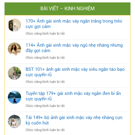
BÀI VIẾT – KINH NGHIỆM
170+ Ảnh gái xinh mặc váy ngắn trắng trong trẻo
cực gợi cảm
ở
Chức năng bình luận bị tắt
170+
Ảnh
114+ Ảnh gái xinh mặc váy ngủ nhẹ nhàng nhưng
gái
đầy gợi cảm
xinh
ở
Chức năng bình luận bị tắt
mặc
114+
váy
Ảnh
BST 101+ ảnh gái xinh mặc váy siêu ngắn táo bạo
ngắn
gái
cực quyến rũ
trắng
xinh
trong
ở
Chức năng bình luận bị tắt
mặc
trẻo
BST
váy
cực
101+
Tuyển tập 179+ gái xinh mặc váy ngắn đen bí ẩn
ngủ
gợi
ảnh
cực quyến rũ
nhẹ
cảm
gái
nhàng
ở
Chức năng bình luận bị tắt
xinh
nhưng
Tuyển
mặc
đầy
tập
Tải 149+ bộ ảnh gái xinh mặc váy nhẹ nhàng cực
váy
gợi
179+
kỳ cuốn hút
siêu
cảm
gái
ngắn
ở
Chức năng bình luận bị tắt
xinh
táo
Tải