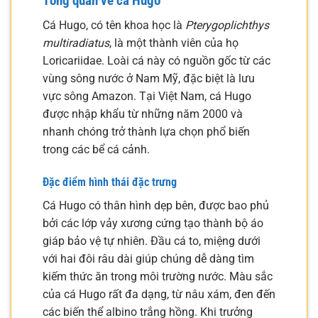
Tổng quan về cá Hugo
Cá Hugo, có tên khoa học là
Pterygoplichthys
multiradiatus
, là một thành viên của họ
Loricariidae. Loài cá này có nguồn gốc từ các
vùng sông nước ở Nam Mỹ, đặc biệt là lưu
vực sông Amazon. Tại Việt Nam, cá Hugo
được nhập khẩu từ những năm 2000 và
nhanh chóng trở thành lựa chọn phổ biến
trong các bể cá cảnh.
Đặc điểm hình thái đặc trưng
Cá Hugo có thân hình dẹp bên, được bao phủ
bởi các lớp vảy xương cứng tạo thành bộ áo
giáp bảo vệ tự nhiên. Đầu cá to, miệng dưới
với hai đôi râu dài giúp chúng dễ dàng tìm
kiếm thức ăn trong môi trường nước. Màu sắc
của cá Hugo rất đa dạng, từ nâu xám, đen đến
các biến thể albino trắng hồng. Khi trưởng