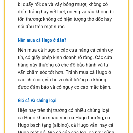
bị quấy rối; da và vảy bóng mượt, không có
đốm trắng hay vết loét; miệng và râu không bị
tổn thương; không có hiện tượng thở dốc hay
nổi đầu trên mặt nước.
Nên mua cá Hugo ở đâu?
Nên mua cá Hugo ở các cửa hàng cá cảnh uy
tín, có giấy phép kinh doanh rõ ràng. Các cửa
hàng này thường có chế độ bảo hành và tư
vấn chăm sóc tốt hơn. Tránh mua cá Hugo ở
các chợ cóc, vỉa hè vì chất lượng cá không
được đảm bảo và có nguy cơ cao mắc bệnh.
Giá cả và chủng loại
Hiện nay trên thị trường có nhiều chủng loại
cá Hugo khác nhau như cá Hugo thường, cá
Hugo bạch tạng (albino), cá Hugo vằn, hay cá
Hugo mắt đỏ. Giá cả của các loại cá này cũng