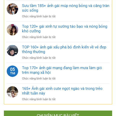
mặc
bạo
149+
Sưu tầm 185+ ảnh gái múp nóng bỏng và căng tràn
váy
cực
bộ
sức sống
ngắn
quyến
ảnh
đen
rũ
ở
Chức năng bình luận bị tắt
gái
bí
Sưu
xinh
ẩn
tầm
Top 120+ gái xinh tự sướng táo bạo và nóng bỏng
mặc
cực
185+
khó cưỡng
váy
quyến
ảnh
nhẹ
rũ
ở
Chức năng bình luận bị tắt
gái
nhàng
Top
múp
cực
120+
TOP 160+ ảnh gái xấu phá bỏ định kiến về vẻ đẹp
nóng
kỳ
gái
thông thường
bỏng
cuốn
xinh
và
hút
ở
Chức năng bình luận bị tắt
tự
căng
TOP
sướng
tràn
160+
Top 170+ ảnh gái mạng đang làm mưa làm gió
táo
05
sức
ảnh
trên mạng xã hội
bạo
Th8
sống
gái
và
ở
Chức năng bình luận bị tắt
xấu
nóng
Top
phá
bỏng
170+
165+ Ảnh gái xinh cute ngọt ngào và trong trẻo
bỏ
khó
ảnh
nhất tuần này
định
cưỡng
gái
kiến
ở
Chức năng bình luận bị tắt
mạng
về
165+
đang
vẻ
Ảnh
làm
đẹp
gái
mưa
thông
CHUYÊN MỤC BÀI VIẾT