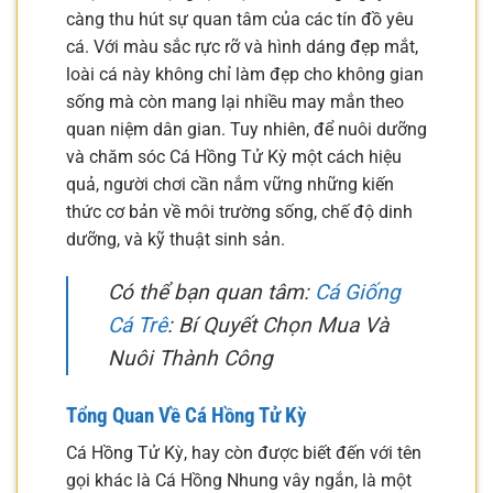
càng thu hút sự quan tâm của các tín đồ yêu
cá. Với màu sắc rực rỡ và hình dáng đẹp mắt,
loài cá này không chỉ làm đẹp cho không gian
sống mà còn mang lại nhiều may mắn theo
quan niệm dân gian. Tuy nhiên, để nuôi dưỡng
và chăm sóc Cá Hồng Tử Kỳ một cách hiệu
quả, người chơi cần nắm vững những kiến
thức cơ bản về môi trường sống, chế độ dinh
dưỡng, và kỹ thuật sinh sản.
Có thể bạn quan tâm:
Cá Giống
Cá Trê
: Bí Quyết Chọn Mua Và
Nuôi Thành Công
Tổng Quan Về Cá Hồng Tử Kỳ
Cá Hồng Tử Kỳ, hay còn được biết đến với tên
gọi khác là Cá Hồng Nhung vây ngắn, là một