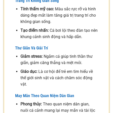
Trang Trí Không Gian Sống
Tính thẩm mỹ cao:
Màu sắc rực rỡ và hình
dáng đẹp mắt làm tăng giá trị trang trí cho
không gian sống.
Tạo điểm nhấn:
Cá bơi lội theo đàn tạo nên
khung cảnh sinh động và hấp dẫn.
Thư Giãn Và Giải Trí
Giảm stress:
Ngắm cá giúp tinh thần thư
giãn, giảm căng thẳng và mệt mỏi.
Giáo dục:
Là cơ hội để trẻ em tìm hiểu về
thế giới sinh vật và cách chăm sóc động
vật.
May Mắn Theo Quan Niệm Dân Gian
Phong thủy:
Theo quan niệm dân gian,
nuôi cá cảnh mang lại may mắn và tài lộc