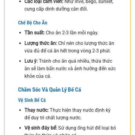
Các loại cám viên:
Như inve, bego, sunset,
cung cấp dinh dưỡng cân đối.
Chế Độ Cho Ăn
Tần suất:
Cho ăn 2-3 lần mỗi ngày.
Lượng thức ăn:
Chỉ nên cho lượng thức ăn
vừa đủ để cá ăn hết trong vòng 2-3 phút.
Lưu ý:
Tránh cho ăn quá nhiều, thừa thức
ăn sẽ làm bẩn nước và ảnh hưởng đến sức
khỏe của cá.
Chăm Sóc Và Quản Lý Bể Cá
Vệ Sinh Bể Cá
Thay nước:
Thực hiện thay nước định kỳ
để duy trì chất lượng nước.
Vệ sinh đáy bể:
Sử dụng ống hút để loại bỏ