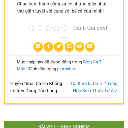
Chúc bạn thành công và có những giây phút
thư giãn tuyệt vời cùng với bể cá của mình!
Đánh Giá post
Mục nhập này đã được đăng trong
Blog Cá 7
Màu
. Đánh dấu trang
permalink
.
Huyền thoại Cá Hô Khổng
Cá Kình là Cá Gì? Tổng
Lồ trên Dòng Cửu Long
Hợp Kiến Thức Từ A-Z
BÀI VIẾT – KINH NGHIỆM