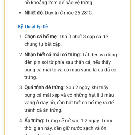
hồ khoảng 2cm để bảo vệ trứng.
Nhiệt độ:
Duy trì ở mức 26-28°C.
Kỹ Thuật Ép Đẻ
Chọn cá bố mẹ:
Thả ít nhất 3 cặp cá để
chúng tự bắt cặp.
Nhận biết cá mái có trứng:
Tắt đèn và dùng
đèn pin soi từ phía sau thân cá, nếu thấy
bụng cá mái to và có màu vàng là cá đã có
trứng.
Quá trình đẻ trứng:
Sau 2 ngày, khi thấy
bụng cá mái xẹp và có những hạt li ti màu
vàng ở đáy hồ, cần bắt hết cá bố mẹ ra để
tránh cá ăn trứng.
Ấp trứng:
Trứng sẽ nở sau 1-2 ngày. Trong
thời gian này, cần giữ nước sạch và ổn