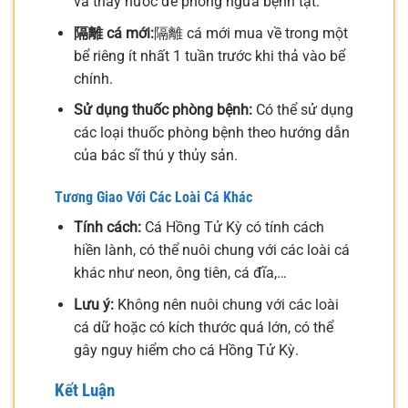
và thay nước để phòng ngừa bệnh tật.
隔離 cá mới:
隔離 cá mới mua về trong một
bể riêng ít nhất 1 tuần trước khi thả vào bể
chính.
Sử dụng thuốc phòng bệnh:
Có thể sử dụng
các loại thuốc phòng bệnh theo hướng dẫn
của bác sĩ thú y thủy sản.
Tương Giao Với Các Loài Cá Khác
Tính cách:
Cá Hồng Tử Kỳ có tính cách
hiền lành, có thể nuôi chung với các loài cá
khác như neon, ông tiên, cá đĩa,…
Lưu ý:
Không nên nuôi chung với các loài
cá dữ hoặc có kích thước quá lớn, có thể
gây nguy hiểm cho cá Hồng Tử Kỳ.
Kết Luận