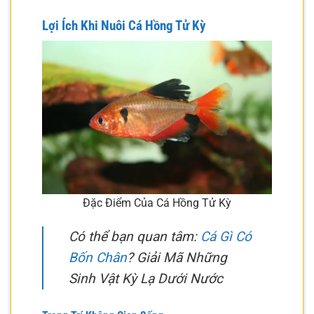
Lợi Ích Khi Nuôi Cá Hồng Tử Kỳ
Đặc Điểm Của Cá Hồng Tử Kỳ
Có thể bạn quan tâm:
Cá Gì Có
Bốn Chân
? Giải Mã Những
Sinh Vật Kỳ Lạ Dưới Nước