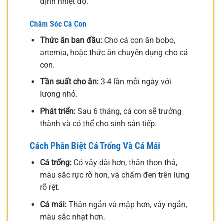
định nhiệt độ.
Chăm Sóc Cá Con
Thức ăn ban đầu:
Cho cá con ăn bobo,
artemia, hoặc thức ăn chuyên dụng cho cá
con.
Tần suất cho ăn:
3-4 lần mỗi ngày với
lượng nhỏ.
Phát triển:
Sau 6 tháng, cá con sẽ trưởng
thành và có thể cho sinh sản tiếp.
Cách Phân Biệt Cá Trống Và Cá Mái
Cá trống:
Có vây dài hơn, thân thon thả,
màu sắc rực rỡ hơn, và chấm đen trên lưng
rõ rệt.
Cá mái:
Thân ngắn và mập hơn, vây ngắn,
màu sắc nhạt hơn.