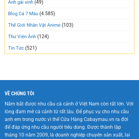
(49)
ngọt
Ảnh gái xinh
trên
ngào
mạng
và
(4.585)
Blog Cá 7 Màu
xã
trong
hội
trẻo
(103)
Thế Giới Nhân Vật Anime
nhất
tuần
(124)
Thư Viện Ảnh
này
(521)
Tin Tức
VỀ CHÚNG TÔI
Nắm bắt được nhu cầu cá cảnh ở Việt Nam còn rất lớn. Với
lòng đam mê cá cảnh từ rất lâu. Để phục vụ cho nhu cầu
anh em trong nước vì thế Cửa Hàng
Cabaymau.vn
ra đời
để đáp ứng nhu cầu người tiêu dùng. Được thành lập
tháng 10 năm 2009, là doanh nghiệp chuyên sản xuất, lai