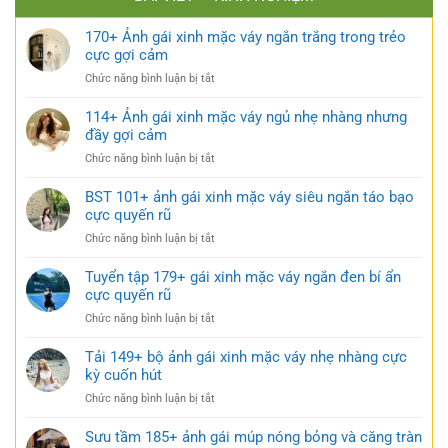
170+ Ảnh gái xinh mặc váy ngắn trắng trong trẻo
cực gợi cảm
ở
Chức năng bình luận bị tắt
170+
Ảnh
114+ Ảnh gái xinh mặc váy ngủ nhẹ nhàng nhưng
gái
đầy gợi cảm
xinh
ở
Chức năng bình luận bị tắt
mặc
114+
váy
Ảnh
BST 101+ ảnh gái xinh mặc váy siêu ngắn táo bạo
ngắn
gái
cực quyến rũ
trắng
xinh
trong
ở
Chức năng bình luận bị tắt
mặc
trẻo
BST
váy
cực
101+
Tuyển tập 179+ gái xinh mặc váy ngắn đen bí ẩn
ngủ
gợi
ảnh
cực quyến rũ
nhẹ
cảm
gái
nhàng
ở
Chức năng bình luận bị tắt
xinh
nhưng
Tuyển
mặc
đầy
tập
Tải 149+ bộ ảnh gái xinh mặc váy nhẹ nhàng cực
váy
gợi
179+
kỳ cuốn hút
siêu
cảm
gái
ngắn
ở
Chức năng bình luận bị tắt
xinh
táo
Tải
mặc
bạo
149+
Sưu tầm 185+ ảnh gái múp nóng bỏng và căng tràn
váy
cực