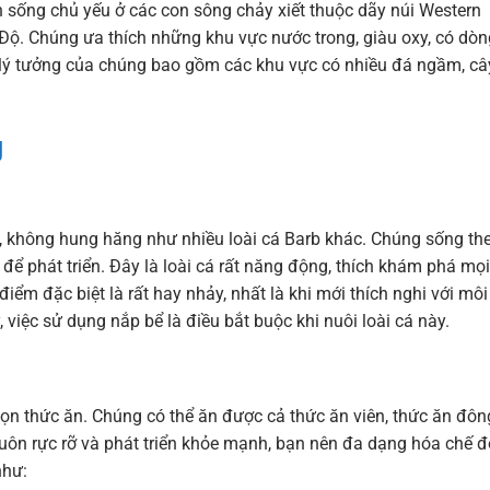
h sống chủ yếu ở các con sông chảy xiết thuộc dãy núi Western
ộ. Chúng ưa thích những khu vực nước trong, giàu oxy, có dòn
lý tưởng của chúng bao gồm các khu vực có nhiều đá ngầm, câ
g
ã, không hung hăng như nhiều loài cá Barb khác. Chúng sống th
i để phát triển. Đây là loài cá rất năng động, thích khám phá mọi
iểm đặc biệt là rất hay nhảy, nhất là khi mới thích nghi với môi
 việc sử dụng nắp bể là điều bắt buộc khi nuôi loài cá này.
họn thức ăn. Chúng có thể ăn được cả thức ăn viên, thức ăn đôn
uôn rực rỡ và phát triển khỏe mạnh, bạn nên đa dạng hóa chế đ
như: