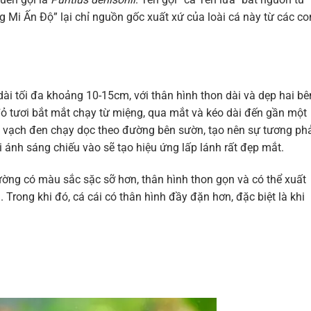
 Mi Ấn Độ” lại chỉ nguồn gốc xuất xứ của loài cá này từ các co
ài tối đa khoảng 10-15cm, với thân hình thon dài và dẹp hai bê
ỏ tươi bắt mắt chạy từ miệng, qua mắt và kéo dài đến gần một
là vạch đen chạy dọc theo đường bên sườn, tạo nên sự tương ph
ánh sáng chiếu vào sẽ tạo hiệu ứng lấp lánh rất đẹp mắt.
hường có màu sắc sặc sỡ hơn, thân hình thon gọn và có thể xuất
 Trong khi đó, cá cái có thân hình đầy đặn hơn, đặc biệt là khi