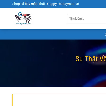
Chuyển
Shop cá bảy màu Thái - Guppy | cabaymau.vn
đến
nội
dung
Sự Thật V