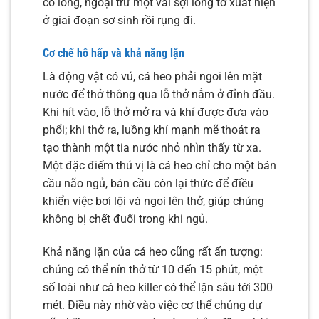
có lông, ngoại trừ một vài sợi lông tơ xuất hiện
ở giai đoạn sơ sinh rồi rụng đi.
Cơ chế hô hấp và khả năng lặn
Là động vật có vú, cá heo phải ngoi lên mặt
nước để thở thông qua lỗ thở nằm ở đỉnh đầu.
Khi hít vào, lỗ thở mở ra và khí được đưa vào
phổi; khi thở ra, luồng khí mạnh mẽ thoát ra
tạo thành một tia nước nhỏ nhìn thấy từ xa.
Một đặc điểm thú vị là cá heo chỉ cho một bán
cầu não ngủ, bán cầu còn lại thức để điều
khiển việc bơi lội và ngoi lên thở, giúp chúng
không bị chết đuối trong khi ngủ.
Khả năng lặn của cá heo cũng rất ấn tượng:
chúng có thể nín thở từ 10 đến 15 phút, một
số loài như cá heo killer có thể lặn sâu tới 300
mét. Điều này nhờ vào việc cơ thể chúng dự