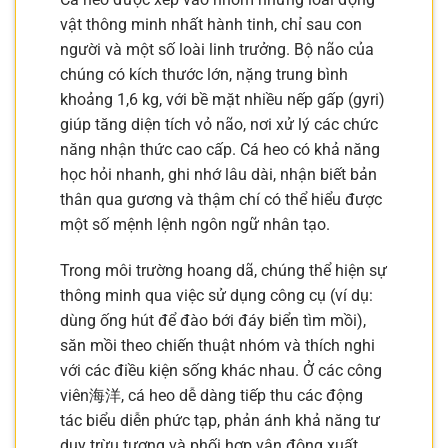
vật thông minh nhất hành tinh, chỉ sau con
người và một số loài linh trưởng. Bộ não của
chúng có kích thước lớn, nặng trung bình
khoảng 1,6 kg, với bề mặt nhiều nếp gấp (gyri)
giúp tăng diện tích vỏ não, nơi xử lý các chức
năng nhận thức cao cấp. Cá heo có khả năng
học hỏi nhanh, ghi nhớ lâu dài, nhận biết bản
thân qua gương và thậm chí có thể hiểu được
một số mệnh lệnh ngôn ngữ nhân tạo.
Trong môi trường hoang dã, chúng thể hiện sự
thông minh qua việc sử dụng công cụ (ví dụ:
dùng ống hút để đào bới đáy biển tìm mồi),
săn mồi theo chiến thuật nhóm và thích nghi
với các điều kiện sống khác nhau. Ở các công
viên海洋, cá heo dễ dàng tiếp thu các động
tác biểu diễn phức tạp, phản ánh khả năng tư
duy trừu tượng và phối hợp vận động xuất