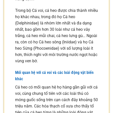
Trong bộ Cá voi, cá heo được chia thành nhiều
họ khác nhau, trong đó họ Cá heo
(Delphinidae) là nhóm lớn nhất và đa dạng
nhất, bao gồm hơn 30 loài như cá heo vây
trắng, cá heo mũi chai, cá heo lưng gù… Ngoài
ra, còn có họ Cá heo sông (Iniidae) và họ Cá
heo Sừng (Phocoenidae) với số lượng loài ít
hơn, thích nghi với môi trường nước ngọt hoặc
vùng ven bờ.
Mối quan hệ với cá voi và các loài động vật biển
khác
Cá heo có mối quan hệ họ hàng gần gũi với cá
voi, cùng chung tổ tiên với các loài thú có
móng guốc sống trên cạn cách đây khoảng 50
triệu năm. Các hóa thạch cổ xưa cho thấy tổ
tiên của cá heo từng là những loài động vật