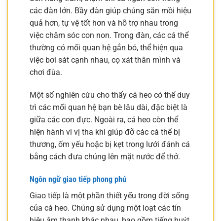
các đàn lớn. Bầy đàn giúp chúng săn mồi hiệu
quả hơn, tự vệ tốt hơn và hỗ trợ nhau trong
việc chăm sóc con non. Trong đàn, các cá thể
thường có mối quan hệ gắn bó, thể hiện qua
việc bơi sát cạnh nhau, cọ xát thân mình và
chơi đùa.
Một số nghiên cứu cho thấy cá heo có thể duy
trì các mối quan hệ bạn bè lâu dài, đặc biệt là
giữa các con đực. Ngoài ra, cá heo còn thể
hiện hành vi vị tha khi giúp đỡ các cá thể bị
thương, ốm yếu hoặc bị kẹt trong lưới đánh cá
bằng cách đưa chúng lên mặt nước để thở.
Ngôn ngữ giao tiếp phong phú
Giao tiếp là một phần thiết yếu trong đời sống
của cá heo. Chúng sử dụng một loạt các tín
hiệu âm thanh khác nhau, bao gồm tiếng huýt