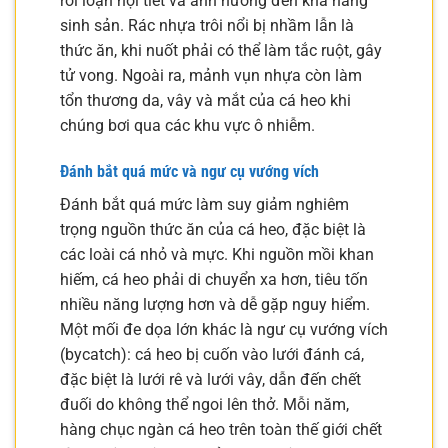
rối loạn nội tiết và ảnh hưởng đến khả năng
sinh sản. Rác nhựa trôi nổi bị nhầm lẫn là
thức ăn, khi nuốt phải có thể làm tắc ruột, gây
tử vong. Ngoài ra, mảnh vụn nhựa còn làm
tổn thương da, vây và mắt của cá heo khi
chúng bơi qua các khu vực ô nhiễm.
Đánh bắt quá mức và ngư cụ vướng vích
Đánh bắt quá mức làm suy giảm nghiêm
trọng nguồn thức ăn của cá heo, đặc biệt là
các loài cá nhỏ và mực. Khi nguồn mồi khan
hiếm, cá heo phải di chuyển xa hơn, tiêu tốn
nhiều năng lượng hơn và dễ gặp nguy hiểm.
Một mối đe dọa lớn khác là ngư cụ vướng vích
(bycatch): cá heo bị cuốn vào lưới đánh cá,
đặc biệt là lưới rê và lưới vây, dẫn đến chết
đuối do không thể ngoi lên thở. Mỗi năm,
hàng chục ngàn cá heo trên toàn thế giới chết