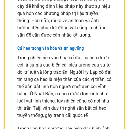
cậy để khẳng định liệu pháp này thực sự hiệu
quả hơn các phương pháp trị liệu truyền
thống. Hơn nữa, rủi ro về an toàn và ảnh
hưởng đến phúc lợi động vật cũng là những
vấn đề cần được cân nhắc kỹ lưỡng.
Cá heo trong văn hóa và tín ngưỡng
Trong nhiều nền văn hóa cổ đại, cá heo được
coi là sứ giả của biển cả, biểu tượng của sự tự
do, trí tuệ và lòng trắc ẩn. Người Hy Lạp cổ đại
tin rằng cá heo là hiện thân của các vị thần, có
thể dẫn dắt linh hồn người chết đến cõi vĩnh
hằng. Ở Nhật Bản, cá heo được tôn kính như
loài vật linh thiêng, tuy nhiên cũng có nơi như
thị trấn Taiji vẫn duy trì nghề săn bắt cá heo
truyền thống, gây tranh cãi quốc tế.
Trong văn hóa phương Tây hiện đại, hình ảnh