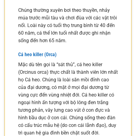
Chúng thường xuyên bơi theo thuyền, nhảy
múa trước mũi tàu và chơi đùa với các vật trôi
nổi. Loài này có tuổi thọ trung bình từ 40 đến
60 năm, cá thể lớn tuổi nhất được ghi nhận
sống đến hơn 65 năm.
Cá heo killer (Orca)
Mặc dù tên gọi là “sát thủ”, cá heo killer
(Orcinus orca) thực chất là thành viên lớn nhất
họ Cá heo. Chúng là loài săn mồi đỉnh cao
của đại dương, có mặt ở mọi đại dương từ
vùng cực đến vùng nhiệt đới. Cá heo killer có
ngoại hình ấn tượng với bộ lông đen trắng
tương phản, vây lưng cao vút ở con đực và
hình bầu dục ở con cái. Chúng sống theo đàn
có cấu trúc mẫu hệ (do con cái lãnh đạo), duy
trì quan hệ gia đình bền chặt suốt đời.