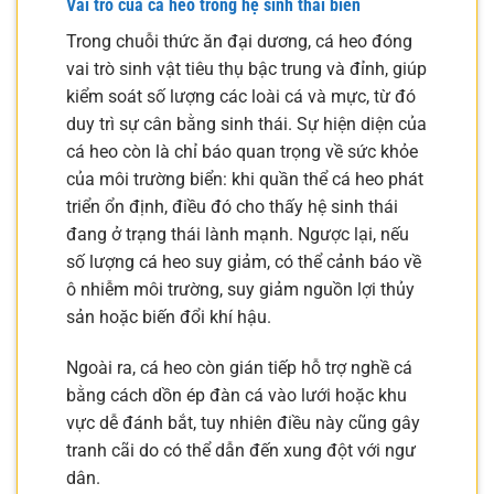
Vai trò của cá heo trong hệ sinh thái biển
Trong chuỗi thức ăn đại dương, cá heo đóng
vai trò sinh vật tiêu thụ bậc trung và đỉnh, giúp
kiểm soát số lượng các loài cá và mực, từ đó
duy trì sự cân bằng sinh thái. Sự hiện diện của
cá heo còn là chỉ báo quan trọng về sức khỏe
của môi trường biển: khi quần thể cá heo phát
triển ổn định, điều đó cho thấy hệ sinh thái
đang ở trạng thái lành mạnh. Ngược lại, nếu
số lượng cá heo suy giảm, có thể cảnh báo về
ô nhiễm môi trường, suy giảm nguồn lợi thủy
sản hoặc biến đổi khí hậu.
Ngoài ra, cá heo còn gián tiếp hỗ trợ nghề cá
bằng cách dồn ép đàn cá vào lưới hoặc khu
vực dễ đánh bắt, tuy nhiên điều này cũng gây
tranh cãi do có thể dẫn đến xung đột với ngư
dân.