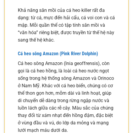
Khả năng săn mồi của cá heo killer rất đa
dạng: từ cá, mực đến hải cẩu, cá voi con và cá
mập. Mỗi quần thể có tập tính săn mồi và
“văn hóa” riêng biệt, được truyền từ thế hệ này
sang thế hệ khác.
Cá heo sông Amazon (Pink River Dolphin)
Cá heo sông Amazon (Inia geoffrensis), còn
gọi là cá heo hồng, là loài cá heo nước ngọt
sống trong hệ thống sông Amazon và Orinoco
ở Nam Mỹ. Khác với cá heo biển, chúng có cơ
thể thon gọn hơn, mõm dài và linh hoạt, giúp
di chuyển dễ dàng trong rừng ngập nước và
luồn lách giữa các rễ cây. Màu sắc của chúng
thay đổi từ xám nhạt đến hồng đậm, đặc biệt
ở vùng đầu và vú, do lớp da mỏng và mạng
lưới mạch máu dưới da.