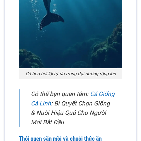
Cá heo bơi lội tự do trong đại dương rộng lớn
Có thể bạn quan tâm:
Cá Giống
Cá Linh
: Bí Quyết Chọn Giống
& Nuôi Hiệu Quả Cho Người
Mới Bắt Đầu
Thói quen săn mồi và chuỗi thức ăn