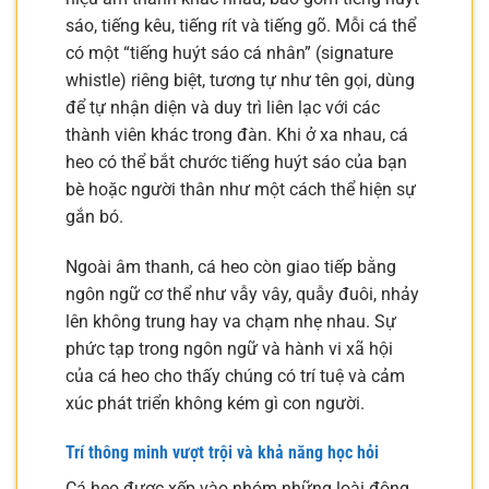
sáo, tiếng kêu, tiếng rít và tiếng gõ. Mỗi cá thể
có một “tiếng huýt sáo cá nhân” (signature
whistle) riêng biệt, tương tự như tên gọi, dùng
để tự nhận diện và duy trì liên lạc với các
thành viên khác trong đàn. Khi ở xa nhau, cá
heo có thể bắt chước tiếng huýt sáo của bạn
bè hoặc người thân như một cách thể hiện sự
gắn bó.
Ngoài âm thanh, cá heo còn giao tiếp bằng
ngôn ngữ cơ thể như vẫy vây, quẫy đuôi, nhảy
lên không trung hay va chạm nhẹ nhau. Sự
phức tạp trong ngôn ngữ và hành vi xã hội
của cá heo cho thấy chúng có trí tuệ và cảm
xúc phát triển không kém gì con người.
Trí thông minh vượt trội và khả năng học hỏi
Cá heo được xếp vào nhóm những loài động