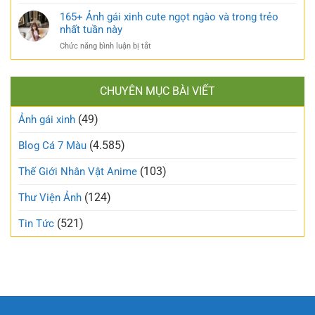
Top
phá
bỏng
170+
165+ Ảnh gái xinh cute ngọt ngào và trong trẻo
bỏ
khó
ảnh
nhất tuần này
định
cưỡng
gái
kiến
ở
Chức năng bình luận bị tắt
mạng
về
165+
đang
vẻ
Ảnh
làm
đẹp
gái
mưa
thông
CHUYÊN MỤC BÀI VIẾT
xinh
làm
thường
cute
gió
(49)
ngọt
Ảnh gái xinh
trên
ngào
mạng
và
(4.585)
Blog Cá 7 Màu
xã
trong
hội
trẻo
(103)
Thế Giới Nhân Vật Anime
nhất
tuần
(124)
Thư Viện Ảnh
này
(521)
Tin Tức