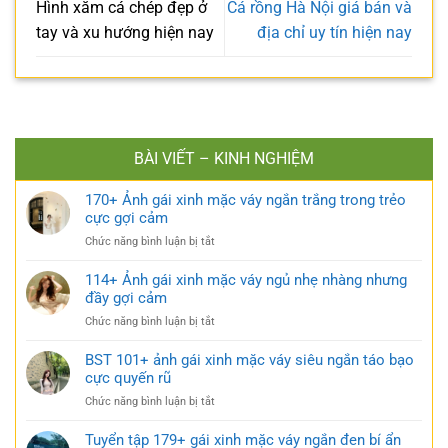
Hình xăm cá chép đẹp ở
Cá rồng Hà Nội giá bán và
tay và xu hướng hiện nay
địa chỉ uy tín hiện nay
BÀI VIẾT – KINH NGHIỆM
170+ Ảnh gái xinh mặc váy ngắn trắng trong trẻo
cực gợi cảm
ở
Chức năng bình luận bị tắt
170+
Ảnh
114+ Ảnh gái xinh mặc váy ngủ nhẹ nhàng nhưng
gái
đầy gợi cảm
xinh
ở
Chức năng bình luận bị tắt
mặc
114+
váy
Ảnh
BST 101+ ảnh gái xinh mặc váy siêu ngắn táo bạo
ngắn
gái
cực quyến rũ
trắng
xinh
trong
ở
Chức năng bình luận bị tắt
mặc
trẻo
BST
váy
cực
101+
Tuyển tập 179+ gái xinh mặc váy ngắn đen bí ẩn
ngủ
gợi