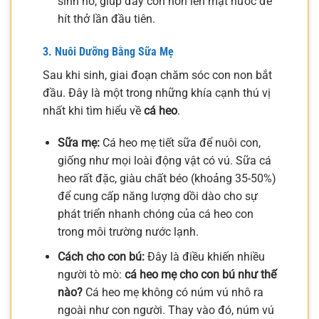
sinh nở, giúp đẩy con non lên mặt nước để
hít thở lần đầu tiên.
3. Nuôi Dưỡng Bằng Sữa Mẹ
Sau khi sinh, giai đoạn chăm sóc con non bắt
đầu. Đây là một trong những khía cạnh thú vị
nhất khi tìm hiểu về
cá heo
.
Sữa mẹ:
Cá heo mẹ tiết sữa để nuôi con,
giống như mọi loài động vật có vú. Sữa cá
heo rất đặc, giàu chất béo (khoảng 35-50%)
để cung cấp năng lượng dồi dào cho sự
phát triển nhanh chóng của cá heo con
trong môi trường nước lạnh.
Cách cho con bú:
Đây là điều khiến nhiều
người tò mò:
cá heo mẹ cho con bú như thế
nào?
Cá heo mẹ không có núm vú nhô ra
ngoài như con người. Thay vào đó, núm vú