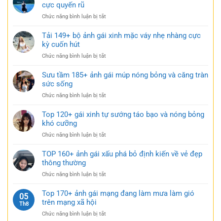
ảnh
cực quyến rũ
nhẹ
cảm
gái
nhàng
ở
Chức năng bình luận bị tắt
xinh
nhưng
Tuyển
mặc
đầy
tập
Tải 149+ bộ ảnh gái xinh mặc váy nhẹ nhàng cực
váy
gợi
179+
kỳ cuốn hút
siêu
cảm
gái
ngắn
ở
Chức năng bình luận bị tắt
xinh
táo
Tải
mặc
bạo
149+
Sưu tầm 185+ ảnh gái múp nóng bỏng và căng tràn
váy
cực
bộ
sức sống
ngắn
quyến
ảnh
đen
rũ
ở
Chức năng bình luận bị tắt
gái
bí
Sưu
xinh
ẩn
tầm
Top 120+ gái xinh tự sướng táo bạo và nóng bỏng
mặc
cực
185+
khó cưỡng
váy
quyến
ảnh
nhẹ
rũ
ở
Chức năng bình luận bị tắt
gái
nhàng
Top
múp
cực
120+
TOP 160+ ảnh gái xấu phá bỏ định kiến về vẻ đẹp
nóng
kỳ
gái
thông thường
bỏng
cuốn
xinh
và
hút
ở
Chức năng bình luận bị tắt
tự
căng
TOP
sướng
tràn
160+
Top 170+ ảnh gái mạng đang làm mưa làm gió
táo
05
sức
ảnh
trên mạng xã hội
bạo
Th8
sống
gái
và
ở
Chức năng bình luận bị tắt
xấu
nóng