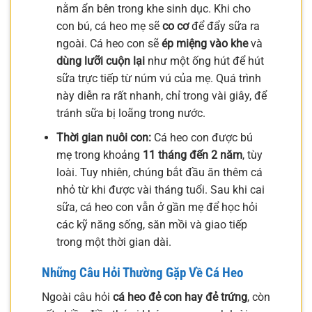
nằm ẩn bên trong khe sinh dục. Khi cho
con bú, cá heo mẹ sẽ
co cơ
để đẩy sữa ra
ngoài. Cá heo con sẽ
ép miệng vào khe
và
dùng lưỡi cuộn lại
như một ống hút để hút
sữa trực tiếp từ núm vú của mẹ. Quá trình
này diễn ra rất nhanh, chỉ trong vài giây, để
tránh sữa bị loãng trong nước.
Thời gian nuôi con:
Cá heo con được bú
mẹ trong khoảng
11 tháng đến 2 năm
, tùy
loài. Tuy nhiên, chúng bắt đầu ăn thêm cá
nhỏ từ khi được vài tháng tuổi. Sau khi cai
sữa, cá heo con vẫn ở gần mẹ để học hỏi
các kỹ năng sống, săn mồi và giao tiếp
trong một thời gian dài.
Những Câu Hỏi Thường Gặp Về Cá Heo
Ngoài câu hỏi
cá heo đẻ con hay đẻ trứng
, còn