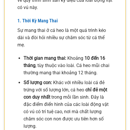
về quy trình sinh sản kỳ diệu của loài động vật
có vú này.
1. Thời Kỳ Mang Thai
Sự mang thai ở cá heo là một quá trình kéo
dài và đòi hỏi nhiều sự chăm sóc từ cá thể
mẹ.
Thời gian mang thai:
Khoảng
10 đến 16
tháng
, tùy thuộc vào loài. Cá heo mũi chai
thường mang thai khoảng 12 tháng.
Số lượng con:
Khác với nhiều loài cá đẻ
trứng với số lượng lớn, cá heo
chỉ đẻ một
con duy nhất
trong mỗi lần sinh. Đây là
đặc điểm điển hình của các loài động vật
có vú có trí tuệ cao, nơi mà chất lượng
chăm sóc con non được ưu tiên hơn số
lượng.