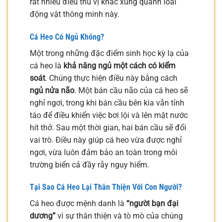
rất nhiều điều thú vị khác xung quanh loài
động vật thông minh này.
Cá Heo Có Ngủ Không?
Một trong những đặc điểm sinh học kỳ lạ của
cá heo là
khả năng ngủ một cách có kiểm
soát
. Chúng thực hiện điều này bằng cách
ngủ nửa não
. Một bán cầu não của cá heo sẽ
nghỉ ngơi, trong khi bán cầu bên kia vẫn tỉnh
táo để điều khiển việc bơi lội và lên mặt nước
hít thở. Sau một thời gian, hai bán cầu sẽ đổi
vai trò. Điều này giúp cá heo vừa được nghỉ
ngơi, vừa luôn đảm bảo an toàn trong môi
trường biển cả đầy rẫy nguy hiểm.
Tại Sao Cá Heo Lại Thân Thiện Với Con Người?
Cá heo được mệnh danh là
“người bạn đại
dương”
vì sự thân thiện và tò mò của chúng