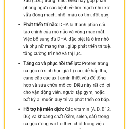
xấu (LDL) trong máu. Điều này góp phần
phòng ngừa các bệnh về tim mạch như xơ
vữa động mạch, nhồi máu cơ tim, đột quỵ.
Phát triển trí não:
DHA là thành phần cấu
tạo chính của mô não và võng mạc mắt.
Việc bổ sung đủ DHA, đặc biệt là ở trẻ nhỏ
và phụ nữ mang thai, giúp phát triển trí tuệ,
tăng cường trí nhớ và thị lực.
Tăng cơ và phục hồi thể lực:
Protein trong
cá gộc có sinh học giá trị cao, dễ hấp thu,
cung cấp các axit amin thiết yếu để tổng
hợp và sửa chữa mô cơ. Điều này rất có lợi
cho vận động viên, người tập gym, hoặc
bất kỳ ai muốn duy trì và phát triển cơ bắp.
Hỗ trợ hệ miễn dịch:
Các vitamin (A, D, B12,
B6) và khoáng chất (kẽm, selen, sắt) trong
cá gộc đóng vai trò then chốt trong việc