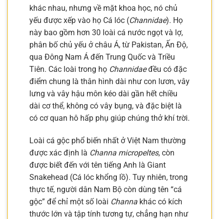
khác nhau, nhưng về mặt khoa học, nó chủ
yếu được xếp vào họ Cá lóc (
Channidae
). Họ
này bao gồm hơn 30 loài cá nước ngọt và lợ,
phân bố chủ yếu ở châu Á, từ Pakistan, Ấn Độ,
qua Đông Nam Á đến Trung Quốc và Triều
Tiên. Các loài trong họ
Channidae
đều có đặc
điểm chung là thân hình dài như con lươn, vây
lưng và vây hậu môn kéo dài gần hết chiều
dài cơ thể, không có vây bụng, và đặc biệt là
có cơ quan hô hấp phụ giúp chúng thở khí trời.
Loài cá gộc phổ biến nhất ở Việt Nam thường
được xác định là
Channa micropeltes
, còn
được biết đến với tên tiếng Anh là Giant
Snakehead (Cá lóc khổng lồ). Tuy nhiên, trong
thực tế, người dân Nam Bộ còn dùng tên “cá
gộc” để chỉ một số loài
Channa
khác có kích
thước lớn và tập tính tương tự, chẳng hạn như