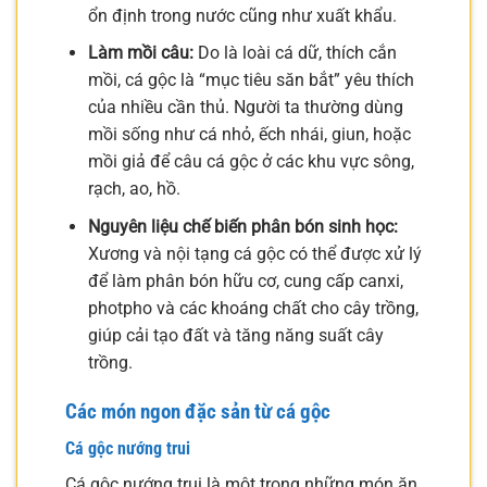
ổn định trong nước cũng như xuất khẩu.
Làm mồi câu:
Do là loài cá dữ, thích cắn
mồi, cá gộc là “mục tiêu săn bắt” yêu thích
của nhiều cần thủ. Người ta thường dùng
mồi sống như cá nhỏ, ếch nhái, giun, hoặc
mồi giả để câu cá gộc ở các khu vực sông,
rạch, ao, hồ.
Nguyên liệu chế biến phân bón sinh học:
Xương và nội tạng cá gộc có thể được xử lý
để làm phân bón hữu cơ, cung cấp canxi,
photpho và các khoáng chất cho cây trồng,
giúp cải tạo đất và tăng năng suất cây
trồng.
Các món ngon đặc sản từ cá gộc
Cá gộc nướng trui
Cá gộc nướng trui là một trong những món ăn