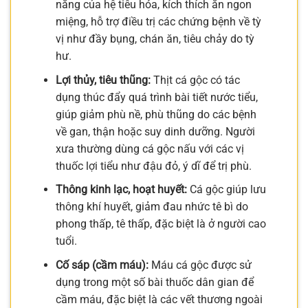
năng của hệ tiêu hóa, kích thích ăn ngon
miệng, hỗ trợ điều trị các chứng bệnh về tỳ
vị như đầy bụng, chán ăn, tiêu chảy do tỳ
hư.
Lợi thủy, tiêu thũng:
Thịt cá gộc có tác
dụng thúc đẩy quá trình bài tiết nước tiểu,
giúp giảm phù nề, phù thũng do các bệnh
về gan, thận hoặc suy dinh dưỡng. Người
xưa thường dùng cá gộc nấu với các vị
thuốc lợi tiểu như đậu đỏ, ý dĩ để trị phù.
Thông kinh lạc, hoạt huyết:
Cá gộc giúp lưu
thông khí huyết, giảm đau nhức tê bì do
phong thấp, tê thấp, đặc biệt là ở người cao
tuổi.
Cố sáp (cầm máu):
Máu cá gộc được sử
dụng trong một số bài thuốc dân gian để
cầm máu, đặc biệt là các vết thương ngoài