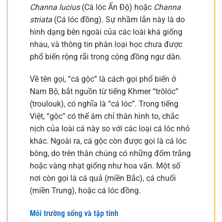
Channa lucius
(Cá lóc Ấn Độ) hoặc
Channa
striata
(Cá lóc đồng). Sự nhầm lẫn này là do
hình dạng bên ngoài của các loài khá giống
nhau, và thông tin phân loại học chưa được
phổ biến rộng rãi trong cộng đồng ngư dân.
Về tên gọi, “cá gộc” là cách gọi phổ biến ở
Nam Bộ, bắt nguồn từ tiếng Khmer “trôlóc”
(troulouk), có nghĩa là “cá lóc”. Trong tiếng
Việt, “gộc” có thể ám chỉ thân hình to, chắc
nịch của loài cá này so với các loại cá lóc nhỏ
khác. Ngoài ra, cá gộc còn được gọi là cá lóc
bông, do trên thân chúng có những đốm trắng
hoặc vàng nhạt giống như hoa văn. Một số
nơi còn gọi là cá quả (miền Bắc), cá chuối
(miền Trung), hoặc cá lóc đồng.
Môi trường sống và tập tính