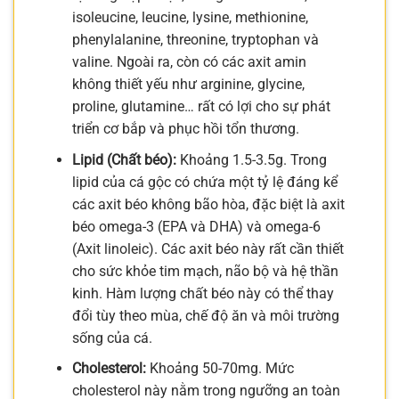
isoleucine, leucine, lysine, methionine,
phenylalanine, threonine, tryptophan và
valine. Ngoài ra, còn có các axit amin
không thiết yếu như arginine, glycine,
proline, glutamine… rất có lợi cho sự phát
triển cơ bắp và phục hồi tổn thương.
Lipid (Chất béo):
Khoảng 1.5-3.5g. Trong
lipid của cá gộc có chứa một tỷ lệ đáng kể
các axit béo không bão hòa, đặc biệt là axit
béo omega-3 (EPA và DHA) và omega-6
(Axit linoleic). Các axit béo này rất cần thiết
cho sức khỏe tim mạch, não bộ và hệ thần
kinh. Hàm lượng chất béo này có thể thay
đổi tùy theo mùa, chế độ ăn và môi trường
sống của cá.
Cholesterol:
Khoảng 50-70mg. Mức
cholesterol này nằm trong ngưỡng an toàn