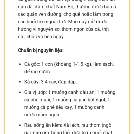
dân dã, đậm chất Nam Bộ, thường được bán ở
các quán ven đường, chợ quê hoặc làm trong
các buổi tiệc ngoài trời. Món này giữ được
hương vị nguyên sơ, thơm ngon của cá, thịt
dai, chắc và béo ngậy.
Chuẩn bị nguyên liệu:
Cá gộc: 1 con (khoảng 1-1.5 kg), làm sạch,
để ráo nước.
Sả cây: 3-4 cây, đập dập.
Gia vị ướp: 1 muỗng canh dầu ăn, 1 muỗng
cà phê muối, 1 muỗng cà phê bột ngọt, 1
muỗng cà phê tiêu xay, 1 muỗng canh
nước mắm ngon.
Rau sống ăn kèm: Xà lách, rau thơm (ngò
gai, ngò om, húng lủi), dưa leo, chuối chát,