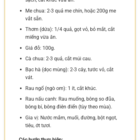
Me chua: 2-3 quả me chín, hoặc 200g me
vắt sẵn.
Thơm (dứa): 1/4 quả, gọt vỏ, bỏ mắt, cắt
miếng vừa ăn.
Giá đỗ: 100g.
Cà chua: 2-3 quả, cắt múi cau.
Bạc hà (dọc mùng): 2-3 cây, tước vỏ, cắt
vát.
Rau ngổ (ngò om): 1 ít, cắt khúc.
Rau nấu canh: Rau muống, bông so đũa,
bông bí, bông điên điển (tùy theo mùa).
Gia vị: Nước mắm, muối, đường, bột ngọt,
tiêu, ớt tươi.
Các bước thực hiện: