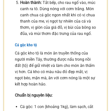
Hoàn thành:
Tắt bếp, cho rau ngổ vào, múc
canh ra tô. Dùng nóng với cơm trắng. Món
canh chua cá gộc ngon nhất khi có vị chua
thanh của me, vị ngọt tự nhiên của cá và
thơm, vị giòn của giá đỗ, vị bùi của bông so
đũa, và mùi thơm đặc trưng của rau ngổ.
Cá gộc kho tộ
Cá gộc kho tộ là món ăn truyền thống của
người miền Tây, thường được nấu trong nồi
đất (tộ) để giữ nhiệt và làm cho món ăn thấm
vị hơn. Cá kho có màu nâu đỏ đẹp mắt, vị
ngọt béo, mặn mà, ăn với cơm nóng là một sự
kết hợp hoàn hảo.
Chuẩn bị nguyên liệu:
Cá gộc: 1 con (khoảng 1kg), làm sạch, cắt