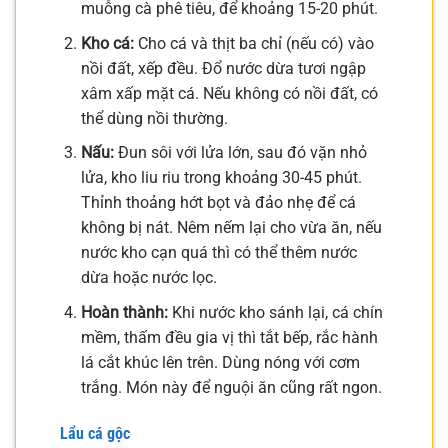
muỗng cà phê tiêu, để khoảng 15-20 phút.
Kho cá:
Cho cá và thịt ba chỉ (nếu có) vào
nồi đất, xếp đều. Đổ nước dừa tươi ngập
xâm xấp mặt cá. Nếu không có nồi đất, có
thể dùng nồi thường.
Nấu:
Đun sôi với lửa lớn, sau đó vặn nhỏ
lửa, kho liu riu trong khoảng 30-45 phút.
Thỉnh thoảng hớt bọt và đảo nhẹ để cá
không bị nát. Nêm nếm lại cho vừa ăn, nếu
nước kho cạn quá thì có thể thêm nước
dừa hoặc nước lọc.
Hoàn thành:
Khi nước kho sánh lại, cá chín
mềm, thấm đều gia vị thì tắt bếp, rắc hành
lá cắt khúc lên trên. Dùng nóng với cơm
trắng. Món này để nguội ăn cũng rất ngon.
Lẩu cá gộc