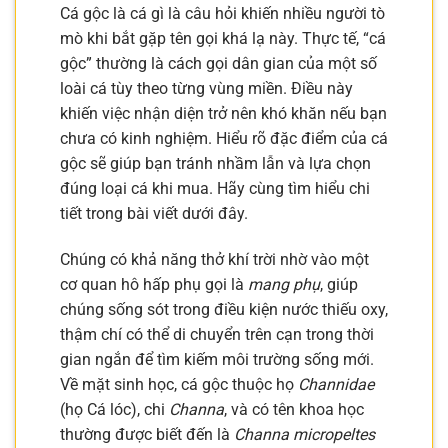
Cá gộc là cá gì là câu hỏi khiến nhiều người tò
mò khi bắt gặp tên gọi khá lạ này. Thực tế, “cá
gộc” thường là cách gọi dân gian của một số
loài cá tùy theo từng vùng miền. Điều này
khiến việc nhận diện trở nên khó khăn nếu bạn
chưa có kinh nghiệm. Hiểu rõ đặc điểm của cá
gộc sẽ giúp bạn tránh nhầm lẫn và lựa chọn
đúng loại cá khi mua. Hãy cùng tìm hiểu chi
tiết trong bài viết dưới đây.
Chúng có khả năng thở khí trời nhờ vào một
cơ quan hô hấp phụ gọi là
mang phụ
, giúp
chúng sống sót trong điều kiện nước thiếu oxy,
thậm chí có thể di chuyển trên cạn trong thời
gian ngắn để tìm kiếm môi trường sống mới.
Về mặt sinh học, cá gộc thuộc họ
Channidae
(họ Cá lóc), chi
Channa
, và có tên khoa học
thường được biết đến là
Channa micropeltes