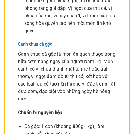
mắm nêm pha chua ngọt, thêm chút đậu
phộng rang giã dập. Vị ngọt của thịt cá, vị
chua của me, vị cay của ớt, vị thơm của rau
sống hòa quyện tạo nên một món ăn khó
quên.
Canh chua cá gộc
Canh chua cá gộc là món ăn quen thuộc trong
bữa cơm hàng ngày của người Nam Bộ. Món
canh có vị chua thanh mát từ me hoặc trái
thơm, vị ngọt đậm đà từ thịt cá, kết hợp với
các loại rau củ tạo nên hương vị đặc trưng, rất
đưa cơm, đặc biệt vào những ngày hè nóng
nực.
Chuẩn bị nguyên liệu:
Cá gộc: 1 con (khoảng 800g-1kg), làm
sạch, cắt khúc vừa ăn.