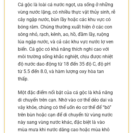
Cá gộc là loài cá nước ngọt, ưa sống ở những
vùng nước lặng, có nhiều thực vật thủy sinh, rễ
cây ngập nước, bùn lầy hoặc các khu vực có
bóng râm. Chúng thường xuất hiện ở các con
sông nhỏ, rạch, kênh, ao, hồ, đầm lầy, ruộng
lúa ngập nước, và cả các khu vực nước lợ ven
biển. Cá gộc có khả năng thích nghi cao với
môi trường sống khắc nghiệt, chịu được nhiệt
độ nước dao động từ 18 đến 35 độ C, độ pH
từ 5.5 đến 8.0, và hàm lượng oxy hòa tan
thấp.
Một đặc điểm nổi bật của cá gộc là khả năng
di chuyển trên cạn. Nhờ vào cơ thể dẻo dai và
vây khỏe, chúng có thể uốn éo cơ thể để “bò”
trên bùn hoặc cạn để di chuyển từ vùng nước
này sang vùng nước khác, đặc biệt là vào
mùa mưa khi nước dâng cao hoặc mùa khô