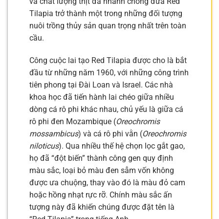
và chất lượng thịt đã nhanh chóng đưa Red
Tilapia trở thành một trong những đối tượng
nuôi trồng thủy sản quan trọng nhất trên toàn
cầu.
Công cuộc lai tạo Red Tilapia được cho là bắt
đầu từ những năm 1960, với những công trình
tiên phong tại Đài Loan và Israel. Các nhà
khoa học đã tiến hành lai chéo giữa nhiều
dòng cá rô phi khác nhau, chủ yếu là giữa cá
rô phi đen Mozambique (
Oreochromis
mossambicus
) và cá rô phi vằn (
Oreochromis
niloticus
). Qua nhiều thế hệ chọn lọc gắt gao,
họ đã “đột biến” thành công gen quy định
màu sắc, loại bỏ màu đen sẫm vốn không
được ưa chuộng, thay vào đó là màu đỏ cam
hoặc hồng nhạt rực rỡ. Chính màu sắc ấn
tượng này đã khiến chúng được đặt tên là