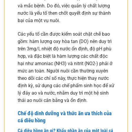
và mắc bệnh. Do đó, việc quản lý chất lượng
nước là yếu tố then chốt quyết định sự thành
bại của một vụ nuôi.
Các yếu tố cần được kiểm soát chặt chẽ bao
gồm: hàm lượng oxy hòa tan (DO) nên duy trì
trên 3mg/l, nhiệt độ nước ổn định, độ pH phù
hợp, và đặc biệt là hàm lượng các chất độc
hại như amoniac (NH3) và nitrit (NO2-) phải ở
mức an toàn. Người nuôi cần thường xuyên
theo dõi các chỉ số này, thực hiện thay nước
định kỳ, sử dụng các chế phẩm sinh học để xử
lý đáy ao và nước, nhằm duy trì một hệ sinh
thái ao nuôi cân bằng và ổn định.
Chế độ dinh dưỡng và thức ăn ưa thích của
cá diêu hồng
Cá diêu hồng ăn gì? Khẩu phần ăn của một loài cá