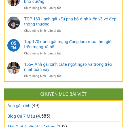
khó cưỡng
váy
quyến
ảnh
nhẹ
rũ
ở
Chức năng bình luận bị tắt
gái
nhàng
Top
múp
cực
120+
TOP 160+ ảnh gái xấu phá bỏ định kiến về vẻ đẹp
nóng
kỳ
gái
thông thường
bỏng
cuốn
xinh
và
hút
ở
Chức năng bình luận bị tắt
tự
căng
TOP
sướng
tràn
160+
Top 170+ ảnh gái mạng đang làm mưa làm gió
táo
05
sức
ảnh
trên mạng xã hội
bạo
Th8
sống
gái
và
ở
Chức năng bình luận bị tắt
xấu
nóng
Top
phá
bỏng
170+
165+ Ảnh gái xinh cute ngọt ngào và trong trẻo
bỏ
khó
ảnh
nhất tuần này
định
cưỡng
gái
kiến
ở
Chức năng bình luận bị tắt
mạng
về
165+
đang
vẻ
Ảnh
làm
đẹp
gái
mưa
thông
CHUYÊN MỤC BÀI VIẾT
xinh
làm
thường
cute
gió
(49)
ngọt
Ảnh gái xinh
trên
ngào
mạng
và
(4.585)
Blog Cá 7 Màu
xã
trong
hội
trẻo
(103)
Thế Giới Nhân Vật Anime