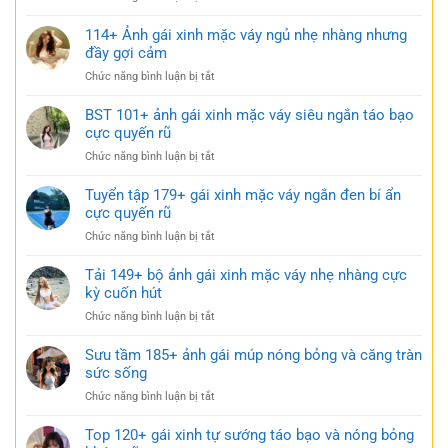
170+
Ảnh
114+ Ảnh gái xinh mặc váy ngủ nhẹ nhàng nhưng
gái
đầy gợi cảm
xinh
ở
Chức năng bình luận bị tắt
mặc
114+
váy
Ảnh
BST 101+ ảnh gái xinh mặc váy siêu ngắn táo bạo
ngắn
gái
cực quyến rũ
trắng
xinh
trong
ở
Chức năng bình luận bị tắt
mặc
trẻo
BST
váy
cực
101+
Tuyển tập 179+ gái xinh mặc váy ngắn đen bí ẩn
ngủ
gợi
ảnh
cực quyến rũ
nhẹ
cảm
gái
nhàng
ở
Chức năng bình luận bị tắt
xinh
nhưng
Tuyển
mặc
đầy
tập
Tải 149+ bộ ảnh gái xinh mặc váy nhẹ nhàng cực
váy
gợi
179+
kỳ cuốn hút
siêu
cảm
gái
ngắn
ở
Chức năng bình luận bị tắt
xinh
táo
Tải
mặc
bạo
149+
Sưu tầm 185+ ảnh gái múp nóng bỏng và căng tràn
váy
cực
bộ
sức sống
ngắn
quyến
ảnh
đen
rũ
ở
Chức năng bình luận bị tắt
gái
bí
Sưu
xinh
ẩn
tầm
Top 120+ gái xinh tự sướng táo bạo và nóng bỏng
mặc
cực
185+