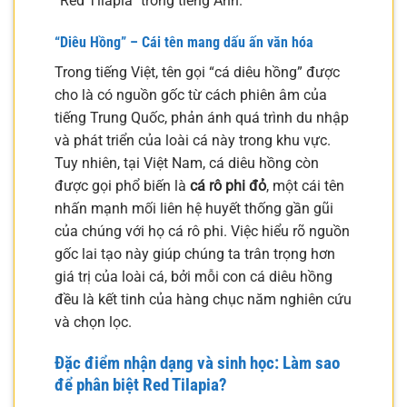
“Red Tilapia” trong tiếng Anh.
“Diêu Hồng” – Cái tên mang dấu ấn văn hóa
Trong tiếng Việt, tên gọi “cá diêu hồng” được
cho là có nguồn gốc từ cách phiên âm của
tiếng Trung Quốc, phản ánh quá trình du nhập
và phát triển của loài cá này trong khu vực.
Tuy nhiên, tại Việt Nam, cá diêu hồng còn
được gọi phổ biến là
cá rô phi đỏ
, một cái tên
nhấn mạnh mối liên hệ huyết thống gần gũi
của chúng với họ cá rô phi. Việc hiểu rõ nguồn
gốc lai tạo này giúp chúng ta trân trọng hơn
giá trị của loài cá, bởi mỗi con cá diêu hồng
đều là kết tinh của hàng chục năm nghiên cứu
và chọn lọc.
Đặc điểm nhận dạng và sinh học: Làm sao
để phân biệt Red Tilapia?