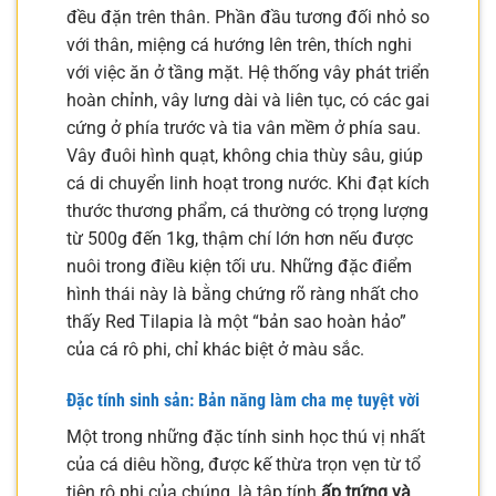
đều đặn trên thân. Phần đầu tương đối nhỏ so
với thân, miệng cá hướng lên trên, thích nghi
với việc ăn ở tầng mặt. Hệ thống vây phát triển
hoàn chỉnh, vây lưng dài và liên tục, có các gai
cứng ở phía trước và tia vân mềm ở phía sau.
Vây đuôi hình quạt, không chia thùy sâu, giúp
cá di chuyển linh hoạt trong nước. Khi đạt kích
thước thương phẩm, cá thường có trọng lượng
từ 500g đến 1kg, thậm chí lớn hơn nếu được
nuôi trong điều kiện tối ưu. Những đặc điểm
hình thái này là bằng chứng rõ ràng nhất cho
thấy Red Tilapia là một “bản sao hoàn hảo”
của cá rô phi, chỉ khác biệt ở màu sắc.
Đặc tính sinh sản: Bản năng làm cha mẹ tuyệt vời
Một trong những đặc tính sinh học thú vị nhất
của cá diêu hồng, được kế thừa trọn vẹn từ tổ
tiên rô phi của chúng, là tập tính
ấp trứng và