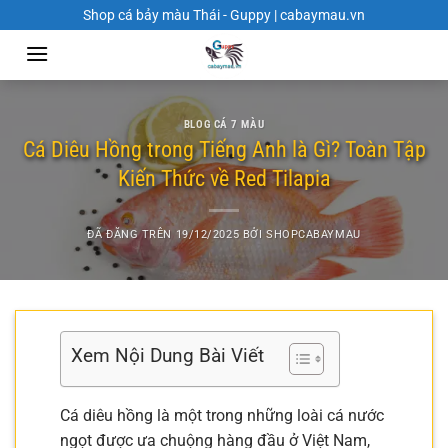
Chuyển
Shop cá bảy màu Thái - Guppy | cabaymau.vn
đến
nội
dung
BLOG CÁ 7 MÀU
Cá Diêu Hồng trong Tiếng Anh là Gì? Toàn Tập
Kiến Thức về Red Tilapia
ĐÃ ĐĂNG TRÊN
19/12/2025
BỞI
SHOPCABAYMAU
Xem Nội Dung Bài Viết
Cá diêu hồng là một trong những loài cá nước
ngọt được ưa chuộng hàng đầu ở Việt Nam,