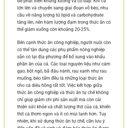
để phát triển khung xương và cơ bắp. Khi cá
lớn lên và chuyển sang giai đoạn vỗ béo, nhu
cầu về năng lượng từ lipid và carbohydrate
tăng lên, nên hàm lượng đạm trong thức ăn có
thể giảm xuống còn khoảng 20-25%.
Bên cạnh thức ăn công nghiệp, người nuôi còn
có thể tận dụng các phụ phẩm nông nghiệp
sẵn có tại địa phương để bổ sung vào khẩu
phần ăn của cá. Các loại nguyên liệu như cám
gạo, bột ngô, bã đậu nành, rau xanh như rau
muống, bèo tấm đều là những loại thức ăn
cho cá diêu hồng rất tốt. Việc kết hợp giữa
thức ăn công nghiệp và thức ăn tự chế không
chỉ giúp giảm chi phí sản xuất mà còn cải
thiện sức khỏe và chất lượng thịt của cá, khiến
thịt cá thơm ngon và ít có mùi tanh hơn. Tuy
nhiên, khi sử dụng thức ăn tự chế, cần lưu ý