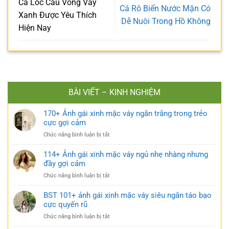
Cá Lóc Cầu Vồng Vây
Cá Rô Biển Nước Mặn Có
Xanh Được Yêu Thích
Dễ Nuôi Trong Hồ Không
Hiện Nay
BÀI VIẾT – KINH NGHIỆM
170+ Ảnh gái xinh mặc váy ngắn trắng trong trẻo
cực gợi cảm
ở
Chức năng bình luận bị tắt
170+
Ảnh
114+ Ảnh gái xinh mặc váy ngủ nhẹ nhàng nhưng
gái
đầy gợi cảm
xinh
ở
Chức năng bình luận bị tắt
mặc
114+
váy
Ảnh
BST 101+ ảnh gái xinh mặc váy siêu ngắn táo bạo
ngắn
gái
cực quyến rũ
trắng
xinh
trong
ở
Chức năng bình luận bị tắt
mặc
trẻo
BST
váy