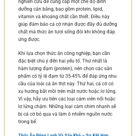
nghiên cứu để cung cấp một chế độ dinh
dưỡng cân bằng, bao gồm protein, lipid,
vitamin và khoáng chất cần thiết. Điều này
giúp đảm bảo cá cờ nhận được đầy đủ dưỡng
chất mà thức ăn tươi sống đôi khi không đáp
ứng được.
Khi lựa chọn thức ăn công nghiệp, bạn cần
đặc biệt chú ý đến hai yếu tố. Thứ nhất là
hàm lượng đạm (protein), nên chọn các sản
phẩm có tỷ lệ đạm từ 35-45% để đáp ứng nhu
cầu của loài cá ăn thịt này. Thứ hai, cá cờ có
xu hướng bắt mồi trên mặt nước hoặc lơ lửng.
Vì vậy, hãy ưu tiên các loại cám viên nổi hoặc
lơ lửng chậm. Những loại cám chìm nhanh sẽ
bị cá cờ bỏ qua và làm ô nhiễm nguồn nước
trong bể.
Thức Ăn Đông Lạnh Và Sấy Khô – Sự Kết Hợp