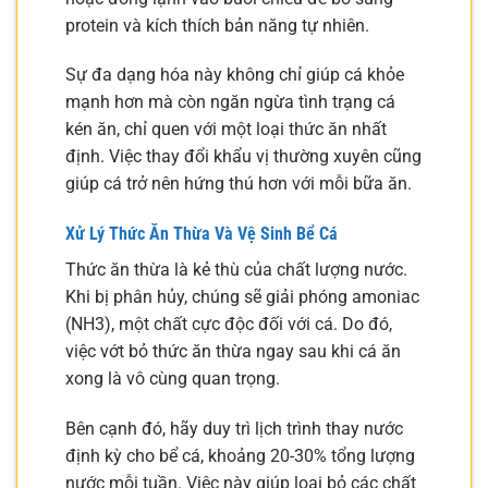
protein và kích thích bản năng tự nhiên.
Sự đa dạng hóa này không chỉ giúp cá khỏe
mạnh hơn mà còn ngăn ngừa tình trạng cá
kén ăn, chỉ quen với một loại thức ăn nhất
định. Việc thay đổi khẩu vị thường xuyên cũng
giúp cá trở nên hứng thú hơn với mỗi bữa ăn.
Xử Lý Thức Ăn Thừa Và Vệ Sinh Bể Cá
Thức ăn thừa là kẻ thù của chất lượng nước.
Khi bị phân hủy, chúng sẽ giải phóng amoniac
(NH3), một chất cực độc đối với cá. Do đó,
việc vớt bỏ thức ăn thừa ngay sau khi cá ăn
xong là vô cùng quan trọng.
Bên cạnh đó, hãy duy trì lịch trình thay nước
định kỳ cho bể cá, khoảng 20-30% tổng lượng
nước mỗi tuần. Việc này giúp loại bỏ các chất