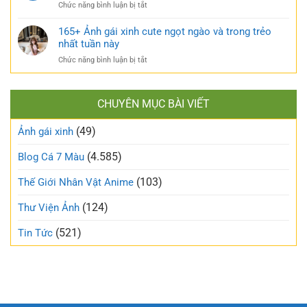
ở
Chức năng bình luận bị tắt
xấu
nóng
Top
phá
bỏng
170+
165+ Ảnh gái xinh cute ngọt ngào và trong trẻo
bỏ
khó
ảnh
nhất tuần này
định
cưỡng
gái
kiến
ở
Chức năng bình luận bị tắt
mạng
về
165+
đang
vẻ
Ảnh
làm
đẹp
gái
mưa
thông
CHUYÊN MỤC BÀI VIẾT
xinh
làm
thường
cute
gió
(49)
ngọt
Ảnh gái xinh
trên
ngào
mạng
và
(4.585)
Blog Cá 7 Màu
xã
trong
hội
trẻo
(103)
Thế Giới Nhân Vật Anime
nhất
tuần
(124)
Thư Viện Ảnh
này
(521)
Tin Tức