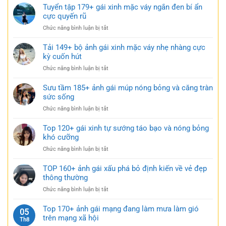
cực
101+
Tuyển tập 179+ gái xinh mặc váy ngắn đen bí ẩn
ngủ
gợi
ảnh
cực quyến rũ
nhẹ
cảm
gái
nhàng
ở
Chức năng bình luận bị tắt
xinh
nhưng
Tuyển
mặc
đầy
tập
Tải 149+ bộ ảnh gái xinh mặc váy nhẹ nhàng cực
váy
gợi
179+
kỳ cuốn hút
siêu
cảm
gái
ngắn
ở
Chức năng bình luận bị tắt
xinh
táo
Tải
mặc
bạo
149+
Sưu tầm 185+ ảnh gái múp nóng bỏng và căng tràn
váy
cực
bộ
sức sống
ngắn
quyến
ảnh
đen
rũ
ở
Chức năng bình luận bị tắt
gái
bí
Sưu
xinh
ẩn
tầm
Top 120+ gái xinh tự sướng táo bạo và nóng bỏng
mặc
cực
185+
khó cưỡng
váy
quyến
ảnh
nhẹ
rũ
ở
Chức năng bình luận bị tắt
gái
nhàng
Top
múp
cực
120+
TOP 160+ ảnh gái xấu phá bỏ định kiến về vẻ đẹp
nóng
kỳ
gái
thông thường
bỏng
cuốn
xinh
và
hút
ở
Chức năng bình luận bị tắt
tự
căng
TOP
sướng
tràn
160+
Top 170+ ảnh gái mạng đang làm mưa làm gió
táo
05
sức
ảnh
trên mạng xã hội
bạo
Th8
sống
gái
và