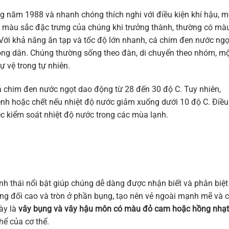
 năm 1988 và nhanh chóng thích nghi với điều kiện khí hậu, m
từ màu sắc đặc trưng của chúng khi trưởng thành, thường có mà
ới khả năng ăn tạp và tốc độ lớn nhanh, cá chim đen nước ngọ
nông dân. Chúng thường sống theo đàn, di chuyển theo nhóm, m
ự vệ trong tự nhiên.
cá chim đen nước ngọt dao động từ 28 đến 30 độ C. Tuy nhiên,
bệnh hoặc chết nếu nhiệt độ nước giảm xuống dưới 10 độ C. Điều
ệc kiểm soát nhiệt độ nước trong các mùa lạnh.
h thái nổi bật giúp chúng dễ dàng được nhận biết và phân biệt
ương đối cao và tròn ở phần bụng, tạo nên vẻ ngoài mạnh mẽ và 
ày là
vây bụng và vây hậu môn có màu đỏ cam hoặc hồng nhạt
hể của cơ thể.