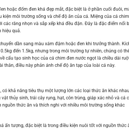
 đen hoặc đốm đen khá đẹp mắt, đặc biệt là ở phần cuối đuôi, m
ều kiện môi trường sống và chế độ ăn của cá. Miệng của cá chim
ới các răng nhọn và sắp xếp khá đều đặn. Đây là đặc điểm nổi 
 hiệu quả.
chuyển dần sang màu xám đậm hoặc đen khi trưởng thành. Kíc
0.5kg đến 1.5kg, nhưng trong môi trường tự nhiên, chúng có th
về cấu tạo sinh học của cá chim đen nước ngọt là chiều dài ruộ
i thân, điều này phản ánh chế độ ăn tạp của loài cá này.
, có khả năng tiêu thụ một lượng lớn các loại thức ăn khác nhau
ật thủy sinh, trái cây rụng, hạt, côn trùng, giáp xác nhỏ và cá 
 nguồn thức ăn và thích nghi với nhiều môi trường sống khác
 ấn tượng, đặc biệt là trong điều kiện nuôi tốt với nguồn thức 