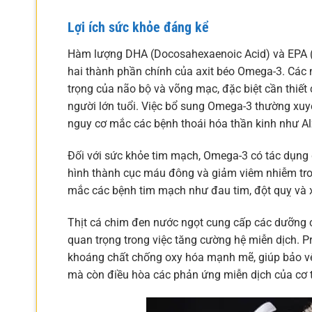
Lợi ích sức khỏe đáng kể
Hàm lượng DHA (Docosahexaenoic Acid) và EPA (E
hai thành phần chính của axit béo Omega-3. Các 
trọng của não bộ và võng mạc, đặc biệt cần thiết 
người lớn tuổi. Việc bổ sung Omega-3 thường xuyê
nguy cơ mắc các bệnh thoái hóa thần kinh như Al
Đối với sức khỏe tim mạch, Omega-3 có tác dụng 
hình thành cục máu đông và giảm viêm nhiễm tr
mắc các bệnh tim mạch như đau tim, đột quỵ và
Thịt cá chim đen nước ngọt cung cấp các dưỡng ch
quan trọng trong việc tăng cường hệ miễn dịch. Pr
khoáng chất chống oxy hóa mạnh mẽ, giúp bảo vệ 
mà còn điều hòa các phản ứng miễn dịch của cơ t