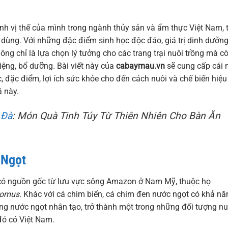
h vị thế của mình trong ngành thủy sản và ẩm thực Việt Nam, 
 dùng. Với những đặc điểm sinh học độc đáo, giá trị dinh dưỡn
không chỉ là lựa chọn lý tưởng cho các trang trại nuôi trồng mà c
ệng, bổ dưỡng. Bài viết này của
cabaymau.vn
sẽ cung cấp cái 
, đặc điểm, lợi ích sức khỏe cho đến cách nuôi và chế biến hiệu
á này.
 Đà
: Món Quà Tinh Túy Từ Thiên Nhiên Cho Bàn Ăn
 Ngọt
 có nguồn gốc từ lưu vực sông Amazon ở Nam Mỹ, thuộc họ
pomus
. Khác với cá chim biển, cá chim đen nước ngọt có khả nă
ờng nước ngọt nhân tạo, trở thành một trong những đối tượng nu
 đó có Việt Nam.