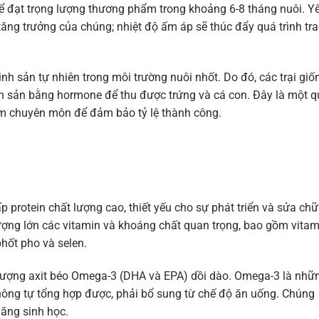
hể đạt trọng lượng thương phẩm trong khoảng 6-8 tháng nuôi. Y
 tăng trưởng của chúng; nhiệt độ ấm áp sẽ thúc đẩy quá trình tr
nh sản tự nhiên trong môi trường nuôi nhốt. Do đó, các trại giố
nh sản bằng hormone để thu được trứng và cá con. Đây là một q
hiệm chuyên môn để đảm bảo tỷ lệ thành công.
 protein chất lượng cao, thiết yếu cho sự phát triển và sửa ch
lượng lớn các vitamin và khoáng chất quan trọng, bao gồm vitam
phốt pho và selen.
 lượng axit béo Omega-3 (DHA và EPA) dồi dào. Omega-3 là nhữ
hông tự tổng hợp được, phải bổ sung từ chế độ ăn uống. Chúng
năng sinh học.