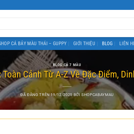
SHOP CÁ BẢY MÀU THÁI – GUPPY
GIỚI THIỆU
BLOG
LIÊN H
BLOG CÁ 7 MÀU
 Toàn Cảnh Từ A-Z Về Đặc Điểm, Din
ĐÃ ĐĂNG TRÊN
19/12/2025
BỞI
SHOPCABAYMAU