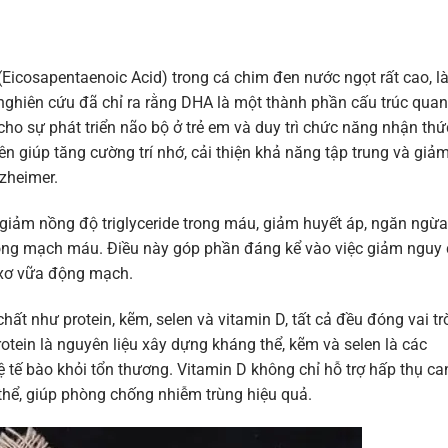
icosapentaenoic Acid) trong cá chim đen nước ngọt rất cao, l
nghiên cứu đã chỉ ra rằng DHA là một thành phần cấu trúc quan
cho sự phát triển não bộ ở trẻ em và duy trì chức năng nhận thứ
n giúp tăng cường trí nhớ, cải thiện khả năng tập trung và giả
zheimer.
giảm nồng độ triglyceride trong máu, giảm huyết áp, ngăn ngừa
ong mạch máu. Điều này góp phần đáng kể vào việc giảm nguy 
 xơ vữa động mạch.
ất như protein, kẽm, selen và vitamin D, tất cả đều đóng vai tr
otein là nguyên liệu xây dựng kháng thể, kẽm và selen là các
tế bào khỏi tổn thương. Vitamin D không chỉ hỗ trợ hấp thụ ca
hể, giúp phòng chống nhiễm trùng hiệu quả.