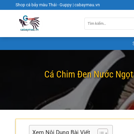
Chuyển
Shop cá bảy màu Thái - Guppy | cabaymau.vn
đến
nội
dung
Cá Chim Đen Nước Ngọt:
Xem Nội Dung Bài Viết