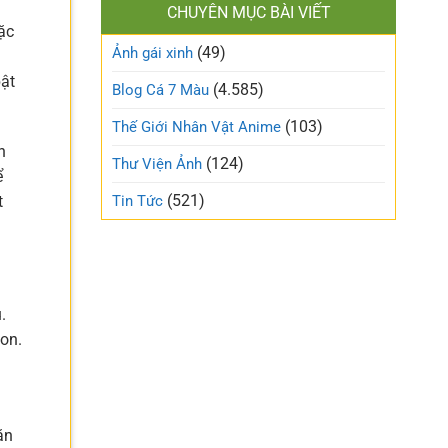
làm
CHUYÊN MỤC BÀI VIẾT
xinh
gió
ặc
cute
trên
(49)
ngọt
Ảnh gái xinh
mạng
ngào
xã
bật
và
(4.585)
Blog Cá 7 Màu
hội
trong
trẻo
(103)
Thế Giới Nhân Vật Anime
nhất
h
tuần
(124)
Thư Viện Ảnh
này
ể
(521)
Tin Tức
t
.
con.
ăn