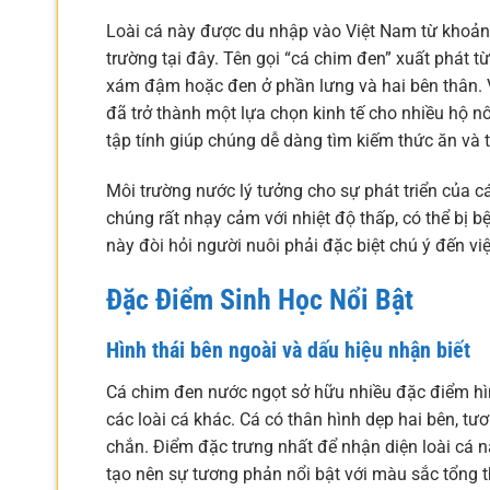
Loài cá này được du nhập vào Việt Nam từ khoảng
trường tại đây. Tên gọi “cá chim đen” xuất phát 
xám đậm hoặc đen ở phần lưng và hai bên thân. V
đã trở thành một lựa chọn kinh tế cho nhiều hộ 
tập tính giúp chúng dễ dàng tìm kiếm thức ăn và t
Môi trường nước lý tưởng cho sự phát triển của 
chúng rất nhạy cảm với nhiệt độ thấp, có thể bị 
này đòi hỏi người nuôi phải đặc biệt chú ý đến vi
Đặc Điểm Sinh Học Nổi Bật
Hình thái bên ngoài và dấu hiệu nhận biết
Cá chim đen nước ngọt sở hữu nhiều đặc điểm hìn
các loài cá khác. Cá có thân hình dẹp hai bên, t
chắn. Điểm đặc trưng nhất để nhận diện loài cá n
tạo nên sự tương phản nổi bật với màu sắc tổng t