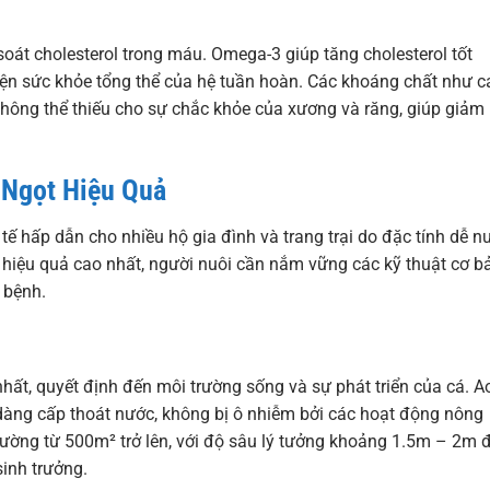
soát cholesterol trong máu. Omega-3 giúp tăng cholesterol tốt
hiện sức khỏe tổng thể của hệ tuần hoàn. Các khoáng chất như c
 không thể thiếu cho sự chắc khỏe của xương và răng, giúp giảm
 Ngọt Hiệu Quả
ế hấp dẫn cho nhiều hộ gia đình và trang trại do đặc tính dễ nu
c hiệu quả cao nhất, người nuôi cần nắm vững các kỹ thuật cơ b
 bệnh.
nhất, quyết định đến môi trường sống và sự phát triển của cá. A
dàng cấp thoát nước, không bị ô nhiễm bởi các hoạt động nông
hường từ 500m² trở lên, với độ sâu lý tưởng khoảng 1.5m – 2m 
sinh trưởng.