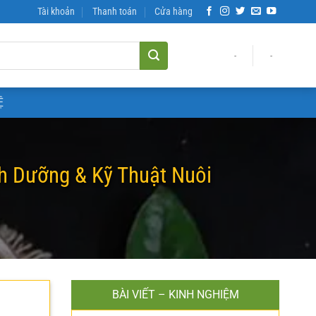
Tài khoản
Thanh toán
Cửa hàng
-
-
Ệ
h Dưỡng & Kỹ Thuật Nuôi
BÀI VIẾT – KINH NGHIỆM