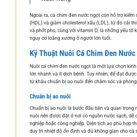
Ngoài ra, cá chim đen nước ngọt còn hỗ trợ kiểm 
(HDL) và giảm cholesterol xấu (LDL), từ đó cải t
và phốt pho, cùng với vitamin D, là những yếu tố
nguy cơ loãng xương ở người lớn tuổi.
Kỹ Thuật Nuôi Cá Chim Đen Nước
Nuôi cá chim đen nước ngọt là một lựa chọn kinh t
lớn nhanh và ít dịch bệnh. Tuy nhiên, để đạt đượ
từ khâu chuẩn bị ao nuôi đến chăm sóc và phòng
Chuẩn bị ao nuôi
Chuẩn bị ao nuôi là bước đầu tiên và quan trọng 
nuôi nên được đặt ở nơi có nguồn nước sạch, dễ 
nghiệp hoặc công nghiệp. Diện tích ao phù hợp t
duy trì nhiệt độ ổn định và đủ không gian cho cá 