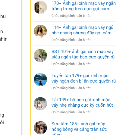
170+ Ảnh gái xinh mặc váy ngắn
trắng trong trẻo cực gợi cảm
thu
ở
Chức năng bình luận bị tắt
170+
g
Ảnh
114+ Ảnh gái xinh mặc váy ngủ
òn
gái
nhẹ nhàng nhưng đầy gợi cảm
xinh
nhìn
ở
Chức năng bình luận bị tắt
mặc
114+
váy
Ảnh
BST 101+ ảnh gái xinh mặc váy
ngắn
gái
siêu ngắn táo bạo cực quyến rũ
trắng
xinh
trong
ở
Chức năng bình luận bị tắt
mặc
trẻo
BST
váy
cực
101+
Tuyển tập 179+ gái xinh mặc
ngủ
gợi
ảnh
váy ngắn đen bí ẩn cực quyến rũ
nhẹ
cảm
gái
nhàng
ở
Chức năng bình luận bị tắt
xinh
nhưng
Tuyển
mặc
đầy
tập
Tải 149+ bộ ảnh gái xinh mặc
váy
gợi
179+
váy nhẹ nhàng cực kỳ cuốn hút
siêu
cảm
gái
ngắn
ở
Chức năng bình luận bị tắt
xinh
ng
táo
Tải
mặc
bạo
ôi
149+
Sưu tầm 185+ ảnh gái múp
váy
cực
bộ
nóng bỏng và căng tràn sức
ngắn
quyến
ảnh
sống
đen