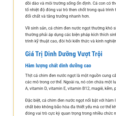
dồi dào và môi trường sống ổn định. Cá con có t
tố nhiệt độ đóng vai trò then chốt trong quá trình
đổi chất và tăng trưởng nhanh hơn.
Về sinh sản, cá chim đen nước ngọt thường khó si
thường phải áp dụng các biện pháp kích thích si
trình kỹ thuật cao, đòi hỏi kiến thức và kinh ng
Giá Trị Dinh Dưỡng Vượt Trội
Hàm lượng chất dinh dưỡng cao
Thịt cá chim đen nước ngọt là một nguồn cung cấp
các mô trong cơ thể. Ngoài ra, nó còn chứa một 
A, vitamin D, vitamin E, vitamin B12, magiê, kẽm, 
Đặc biệt, cá chim đen nước ngọt nổi bật với hàm
chất béo không bão hòa đa thiết yếu mà cơ thể k
đóng vai trò cực kỳ quan trọng trong nhiều chức 