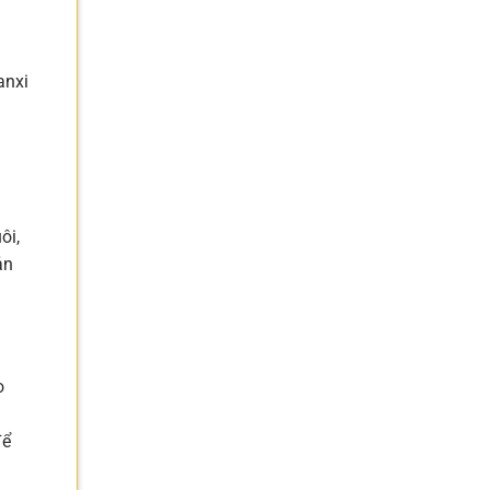
anxi
ôi,
ản
o
để