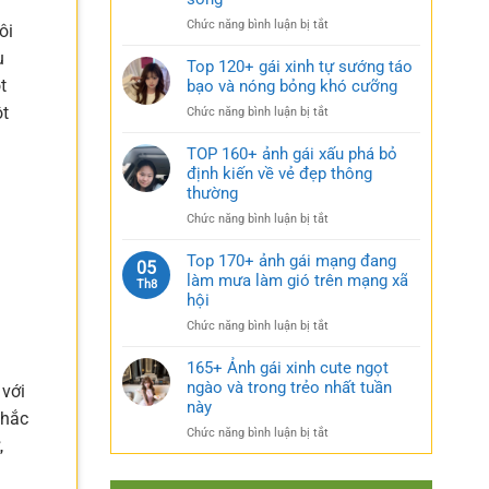
rũ
gái
bí
ở
Chức năng bình luận bị tắt
xinh
ôi
ẩn
Sưu
mặc
cực
u
tầm
Top 120+ gái xinh tự sướng táo
váy
quyến
185+
t
bạo và nóng bỏng khó cưỡng
nhẹ
rũ
ảnh
nhàng
ột
ở
Chức năng bình luận bị tắt
gái
cực
Top
múp
kỳ
120+
TOP 160+ ảnh gái xấu phá bỏ
nóng
cuốn
gái
định kiến về vẻ đẹp thông
bỏng
hút
xinh
thường
và
tự
căng
ở
Chức năng bình luận bị tắt
sướng
tràn
TOP
táo
sức
160+
Top 170+ ảnh gái mạng đang
bạo
05
sống
ảnh
làm mưa làm gió trên mạng xã
và
Th8
gái
nóng
hội
xấu
bỏng
ở
Chức năng bình luận bị tắt
phá
khó
Top
bỏ
cưỡng
170+
165+ Ảnh gái xinh cute ngọt
định
ảnh
ngào và trong trẻo nhất tuần
kiến
 với
gái
về
này
chắc
mạng
vẻ
ở
Chức năng bình luận bị tắt
đang
đẹp
,
165+
làm
thông
Ảnh
mưa
thường
gái