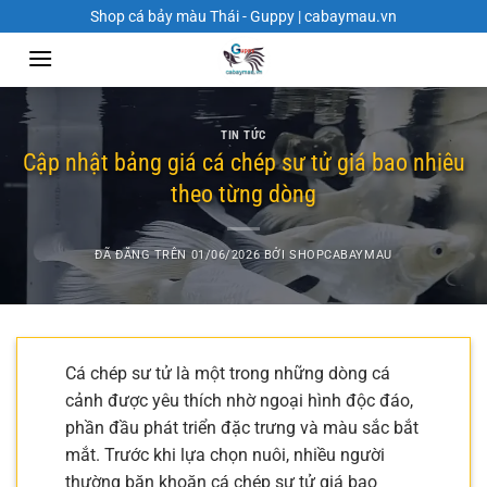
Chuyển
Shop cá bảy màu Thái - Guppy | cabaymau.vn
đến
nội
dung
TIN TỨC
Cập nhật bảng giá cá chép sư tử giá bao nhiêu
theo từng dòng
ĐÃ ĐĂNG TRÊN
01/06/2026
BỞI
SHOPCABAYMAU
Cá chép sư tử là một trong những dòng cá
cảnh được yêu thích nhờ ngoại hình độc đáo,
phần đầu phát triển đặc trưng và màu sắc bắt
mắt. Trước khi lựa chọn nuôi, nhiều người
thường băn khoăn cá chép sư tử giá bao