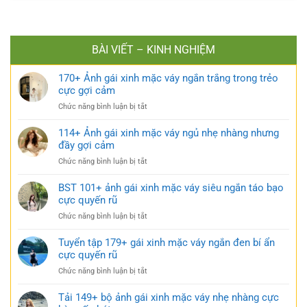
BÀI VIẾT – KINH NGHIỆM
170+ Ảnh gái xinh mặc váy ngắn trắng trong trẻo
cực gợi cảm
ở
Chức năng bình luận bị tắt
170+
Ảnh
114+ Ảnh gái xinh mặc váy ngủ nhẹ nhàng nhưng
gái
đầy gợi cảm
xinh
ở
Chức năng bình luận bị tắt
mặc
114+
váy
Ảnh
BST 101+ ảnh gái xinh mặc váy siêu ngắn táo bạo
ngắn
gái
cực quyến rũ
trắng
xinh
trong
ở
Chức năng bình luận bị tắt
mặc
trẻo
BST
váy
cực
101+
Tuyển tập 179+ gái xinh mặc váy ngắn đen bí ẩn
ngủ
gợi
ảnh
cực quyến rũ
nhẹ
cảm
gái
nhàng
ở
Chức năng bình luận bị tắt
xinh
nhưng
Tuyển
mặc
đầy
tập
Tải 149+ bộ ảnh gái xinh mặc váy nhẹ nhàng cực
váy
gợi
179+