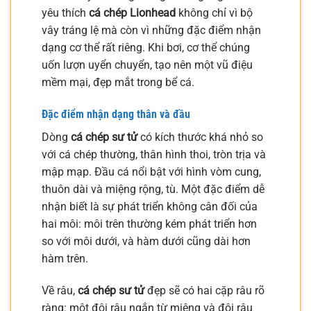
yêu thích
cá chép Lionhead
không chỉ vì bộ
vây tráng lệ mà còn vì những đặc điểm nhận
dạng cơ thể rất riêng. Khi bơi, cơ thể chúng
uốn lượn uyển chuyển, tạo nên một vũ điệu
mềm mại, đẹp mắt trong bể cá.
Đặc điểm nhận dạng thân và đầu
Dòng
cá chép sư tử
có kích thước khá nhỏ so
với cá chép thường, thân hình thoi, tròn trịa và
mập mạp. Đầu cá nổi bật với hình vòm cung,
thuôn dài và miệng rộng, tù. Một đặc điểm dễ
nhận biết là sự phát triển không cân đối của
hai môi: môi trên thường kém phát triển hơn
so với môi dưới, và hàm dưới cũng dài hơn
hàm trên.
Về râu,
cá chép sư tử
đẹp sẽ có hai cặp râu rõ
ràng: một đôi râu ngắn từ miệng và đôi râu