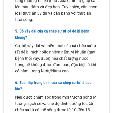
tăng màu tự nhiên (như Astaxanthin) giúp cá
lên màu đậm và đẹp hơn. Tuy nhiên, cần chọn
loại thức ăn uy tín và cân bằng với thức ăn
tươi sống.
5. Bộ vây dài của
cá chép sư tử
có dễ bị bệnh
không?
Có, bộ vây dài và mềm mại của
cá chép sư tử
rất dễ bị rách hoặc nhiễm nấm, vi khuẩn (gây
bệnh thối vây/đuôi) nếu chất lượng nước
trong bể không được đảm bảo, đặc biệt là khi
có hàm lượng Nitrit/Nitrat cao.
6. Tuổi thọ trung bình của
cá chép sư tử
là bao
lâu?
Nếu được chăm sóc trong môi trường sống lý
tưởng, sạch sẽ và chế độ dinh dưỡng tốt,
cá
chép sư tử
có thể sống được từ 10 đến 15