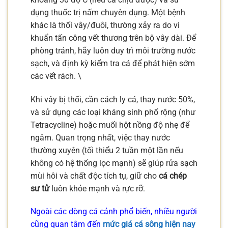
dụng thuốc trị nấm chuyên dụng. Một bệnh
khác là thối vây/đuôi, thường xảy ra do vi
khuẩn tấn công vết thương trên bộ vây dài. Để
phòng tránh, hãy luôn duy trì môi trường nước
sạch, và định kỳ kiểm tra cá để phát hiện sớm
các vết rách. \
Khi vây bị thối, cần cách ly cá, thay nước 50%,
và sử dụng các loại kháng sinh phổ rộng (như
Tetracycline) hoặc muối hột nồng độ nhẹ để
ngâm. Quan trọng nhất, việc thay nước
thường xuyên (tối thiểu 2 tuần một lần nếu
không có hệ thống lọc mạnh) sẽ giúp rửa sạch
mùi hôi và chất độc tích tụ, giữ cho
cá chép
sư tử
luôn khỏe mạnh và rực rỡ.
Ngoài các dòng cá cảnh phổ biến, nhiều người
cũng quan tâm đến
mức giá cá sông hiện nay