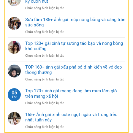
kỳ cuốn hút
siêu
cảm
gái
ngắn
ở
Chức năng bình luận bị tắt
xinh
táo
Tải
mặc
bạo
149+
Sưu tầm 185+ ảnh gái múp nóng bỏng và căng tràn
váy
cực
bộ
sức sống
ngắn
quyến
ảnh
đen
rũ
ở
Chức năng bình luận bị tắt
gái
bí
Sưu
xinh
ẩn
tầm
Top 120+ gái xinh tự sướng táo bạo và nóng bỏng
mặc
cực
185+
khó cưỡng
váy
quyến
ảnh
nhẹ
rũ
ở
Chức năng bình luận bị tắt
gái
nhàng
Top
múp
cực
120+
TOP 160+ ảnh gái xấu phá bỏ định kiến về vẻ đẹp
nóng
kỳ
gái
thông thường
bỏng
cuốn
xinh
và
hút
ở
Chức năng bình luận bị tắt
tự
căng
TOP
sướng
tràn
160+
Top 170+ ảnh gái mạng đang làm mưa làm gió
táo
05
sức
ảnh
trên mạng xã hội
bạo
Th8
sống
gái
và
ở
Chức năng bình luận bị tắt
xấu
nóng
Top
phá
bỏng
170+
165+ Ảnh gái xinh cute ngọt ngào và trong trẻo
bỏ
khó
ảnh
nhất tuần này
định
cưỡng
gái
kiến
ở
Chức năng bình luận bị tắt
mạng
về
165+