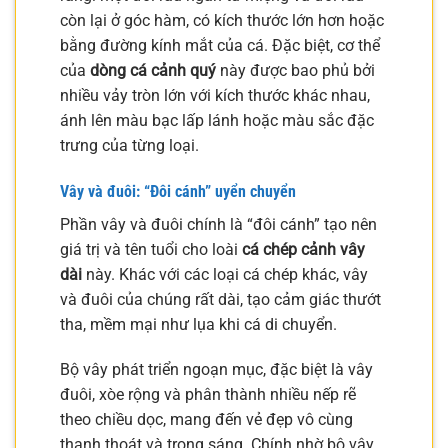
còn lại ở góc hàm, có kích thước lớn hơn hoặc
bằng đường kính mắt của cá. Đặc biệt, cơ thể
của
dòng cá cảnh quý
này được bao phủ bởi
nhiều vảy tròn lớn với kích thước khác nhau,
ánh lên màu bạc lấp lánh hoặc màu sắc đặc
trưng của từng loại.
Vây và đuôi: “Đôi cánh” uyển chuyển
Phần vây và đuôi chính là “đôi cánh” tạo nên
giá trị và tên tuổi cho loài
cá chép cảnh vây
dài
này. Khác với các loại cá chép khác, vây
và đuôi của chúng rất dài, tạo cảm giác thướt
tha, mềm mại như lụa khi cá di chuyển.
Bộ vây phát triển ngoạn mục, đặc biệt là vây
đuôi, xòe rộng và phân thành nhiều nếp rẽ
theo chiều dọc, mang đến vẻ đẹp vô cùng
thanh thoát và trong sáng. Chính nhờ bộ vây