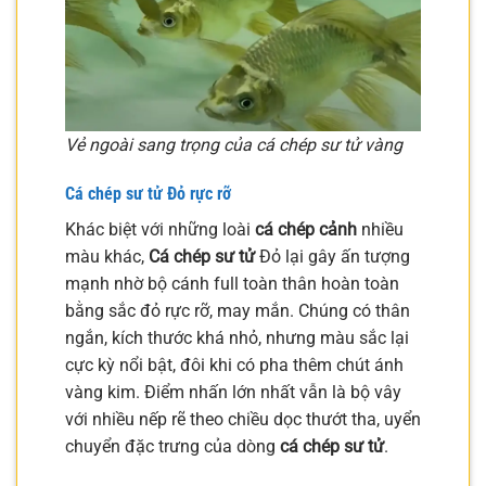
Vẻ ngoài sang trọng của cá chép sư tử vàng
Cá chép sư tử
Đỏ rực rỡ
Khác biệt với những loài
cá chép cảnh
nhiều
màu khác,
Cá chép sư tử
Đỏ lại gây ấn tượng
mạnh nhờ bộ cánh full toàn thân hoàn toàn
bằng sắc đỏ rực rỡ, may mắn. Chúng có thân
ngắn, kích thước khá nhỏ, nhưng màu sắc lại
cực kỳ nổi bật, đôi khi có pha thêm chút ánh
vàng kim. Điểm nhấn lớn nhất vẫn là bộ vây
với nhiều nếp rẽ theo chiều dọc thướt tha, uyển
chuyển đặc trưng của dòng
cá chép sư tử
.