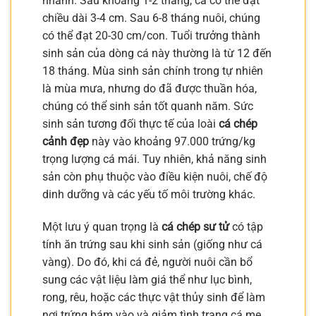
nhanh. Sau khoảng 1-2 tháng, cá có thể đạt
chiều dài 3-4 cm. Sau 6-8 tháng nuôi, chúng
có thể đạt 20-30 cm/con. Tuổi trưởng thành
sinh sản của dòng cá này thường là từ 12 đến
18 tháng. Mùa sinh sản chính trong tự nhiên
là mùa mưa, nhưng do đã được thuần hóa,
chúng có thể sinh sản tốt quanh năm. Sức
sinh sản tương đối thực tế của loài
cá chép
cảnh đẹp
này vào khoảng 97.000 trứng/kg
trọng lượng cá mái. Tuy nhiên, khả năng sinh
sản còn phụ thuộc vào điều kiện nuôi, chế độ
dinh dưỡng và các yếu tố môi trường khác.
Một lưu ý quan trọng là
cá chép sư tử
có tập
tính ăn trứng sau khi sinh sản (giống như cá
vàng). Do đó, khi cá đẻ, người nuôi cần bổ
sung các vật liệu làm giá thể như lục bình,
rong, rêu, hoặc các thực vật thủy sinh để làm
nơi trứng bám vào và giảm tình trạng cá mẹ