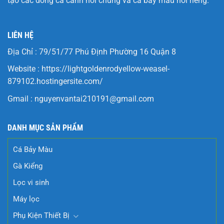
tạo các dòng cá cảnh nói chung và cá bảy màu nói riêng.
LIÊN HỆ
Địa Chỉ : 79/51/77 Phú Định Phường 16 Quận 8
Website :
https://lightgoldenrodyellow-weasel-
879102.hostingersite.com/
Gmail :
nguyenvantai210191@gmail.com
DANH MỤC SẢN PHẨM
Cá Bảy Màu
Gà Kiểng
Lọc vi sinh
Máy lọc
Phụ Kiện Thiết Bị