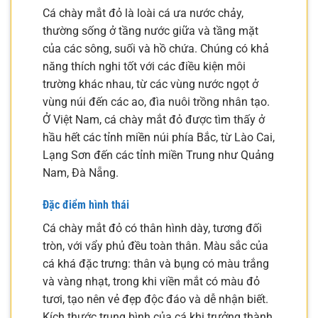
Cá chày mắt đỏ là loài cá ưa nước chảy,
thường sống ở tầng nước giữa và tầng mặt
của các sông, suối và hồ chứa. Chúng có khả
năng thích nghi tốt với các điều kiện môi
trường khác nhau, từ các vùng nước ngọt ở
vùng núi đến các ao, đìa nuôi trồng nhân tạo.
Ở Việt Nam, cá chày mắt đỏ được tìm thấy ở
hầu hết các tỉnh miền núi phía Bắc, từ Lào Cai,
Lạng Sơn đến các tỉnh miền Trung như Quảng
Nam, Đà Nẵng.
Đặc điểm hình thái
Cá chày mắt đỏ có thân hình dày, tương đối
tròn, với vẩy phủ đều toàn thân. Màu sắc của
cá khá đặc trưng: thân và bụng có màu trắng
và vàng nhạt, trong khi viền mắt có màu đỏ
tươi, tạo nên vẻ đẹp độc đáo và dễ nhận biết.
Kích thước trung bình của cá khi trưởng thành