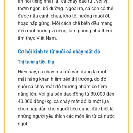
ăn nổi tiếng nhất là “cá chày bao tử”, với vị
thơm ngon, bổ dưỡng. Ngoài ra, cá còn có thể
được nấu canh chua, kho tộ, nướng muối ớt,
hoặc hấp gừng. Mỗi cách chế biến đều mang
đến một hương vị riêng, làm phong phú thêm
ẩm thực Việt Nam.
Cơ hội kinh tế từ nuôi cá chày mắt đỏ
Thị trường tiêu thụ
Hiện nay, cá chày mắt đỏ vẫn đang là một
mặt hàng khan hiếm trên thị trường, do đó
nuôi cá chày mắt đỏ thương phẩm có tiềm
năng lớn. Với giá bán dao động từ 30.000 đến
40.000 đồng/kg, cá chày mắt đỏ là một lựa
chọn hấp dẫn cho người tiêu dùng, đặc biệt là
những người yêu thích các món ăn từ cá nước
ngọt.