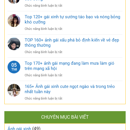
ảnh
đen
rũ
ở
Chức năng bình luận bị tắt
gái
bí
Sưu
xinh
ẩn
tầm
Top 120+ gái xinh tự sướng táo bạo và nóng bỏng
mặc
cực
185+
khó cưỡng
váy
quyến
ảnh
nhẹ
rũ
ở
Chức năng bình luận bị tắt
gái
nhàng
Top
múp
cực
120+
TOP 160+ ảnh gái xấu phá bỏ định kiến về vẻ đẹp
nóng
kỳ
gái
thông thường
bỏng
cuốn
xinh
và
hút
ở
Chức năng bình luận bị tắt
tự
căng
TOP
sướng
tràn
160+
Top 170+ ảnh gái mạng đang làm mưa làm gió
táo
05
sức
ảnh
trên mạng xã hội
bạo
Th8
sống
gái
và
ở
Chức năng bình luận bị tắt
xấu
nóng
Top
phá
bỏng
170+
165+ Ảnh gái xinh cute ngọt ngào và trong trẻo
bỏ
khó
ảnh
nhất tuần này
định
cưỡng
gái
kiến
ở
Chức năng bình luận bị tắt
mạng
về
165+
đang
vẻ
Ảnh
làm
đẹp
gái
mưa
thông
CHUYÊN MỤC BÀI VIẾT
xinh
làm
thường
cute
gió
(49)
ngọt
Ảnh gái xinh
trên