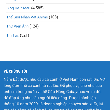
ngào
mạng
và
(4.585)
Blog Cá 7 Màu
xã
trong
hội
trẻo
(103)
Thế Giới Nhân Vật Anime
nhất
tuần
(124)
Thư Viện Ảnh
này
(521)
Tin Tức
VỀ CHÚNG TÔI
Nắm bắt được nhu cầu cá cảnh ở Việt Nam còn rất lớn. Với
lòng đam mê cá cảnh từ rất lâu. Để phục vụ cho nhu cầu
anh em trong nước vì thế Cửa Hàng
Cabaymau.vn
ra đời
để đáp ứng nhu cầu người tiêu dùng. Được thành lập
tháng 10 năm 2009, là doanh nghiệp chuyên sản xuất, lai