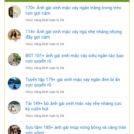
170+ Ảnh gái xinh mặc váy ngắn trắng trong trẻo
cực gợi cảm
ở
Chức năng bình luận bị tắt
170+
Ảnh
114+ Ảnh gái xinh mặc váy ngủ nhẹ nhàng nhưng
gái
đầy gợi cảm
xinh
ở
Chức năng bình luận bị tắt
mặc
114+
váy
Ảnh
BST 101+ ảnh gái xinh mặc váy siêu ngắn táo bạo
ngắn
gái
cực quyến rũ
trắng
xinh
trong
ở
Chức năng bình luận bị tắt
mặc
trẻo
BST
váy
cực
101+
Tuyển tập 179+ gái xinh mặc váy ngắn đen bí ẩn
ngủ
gợi
ảnh
cực quyến rũ
nhẹ
cảm
gái
nhàng
ở
Chức năng bình luận bị tắt
xinh
nhưng
Tuyển
mặc
đầy
tập
Tải 149+ bộ ảnh gái xinh mặc váy nhẹ nhàng cực
váy
gợi
179+
kỳ cuốn hút
siêu
cảm
gái
ngắn
ở
Chức năng bình luận bị tắt
xinh
táo
Tải
mặc
bạo
149+
Sưu tầm 185+ ảnh gái múp nóng bỏng và căng tràn
váy
cực
bộ
sức sống
ngắn
quyến