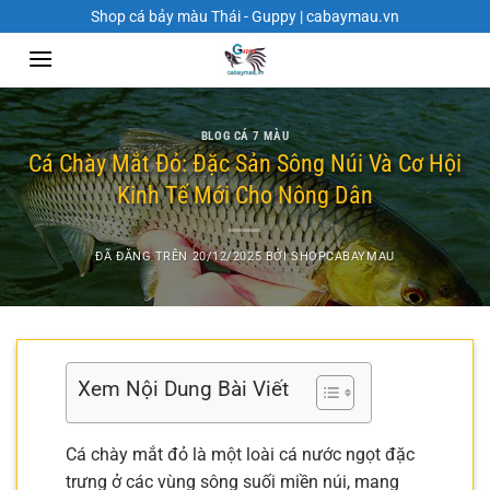
Chuyển
Shop cá bảy màu Thái - Guppy | cabaymau.vn
đến
nội
dung
BLOG CÁ 7 MÀU
Cá Chày Mắt Đỏ: Đặc Sản Sông Núi Và Cơ Hội
Kinh Tế Mới Cho Nông Dân
ĐÃ ĐĂNG TRÊN
20/12/2025
BỞI
SHOPCABAYMAU
Xem Nội Dung Bài Viết
Cá chày mắt đỏ là một loài cá nước ngọt đặc
trưng ở các vùng sông suối miền núi, mang