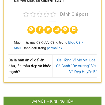
bài viết khác tại
cabaymau.vn
.
Đánh Giá post
Mục nhập này đã được đăng trong
Blog Cá 7
Màu
. Đánh dấu trang
permalink
.
Cá la hán ăn gì để lên
Cá Hồng Vĩ Mỏ Vịt: Loài
đầu, lên màu đẹp và khỏe
Cá Cảnh “Đế Vương” Với
mạnh?
Vẻ Đẹp Huyền Bí
BÀI VIẾT – KINH NGHIỆM